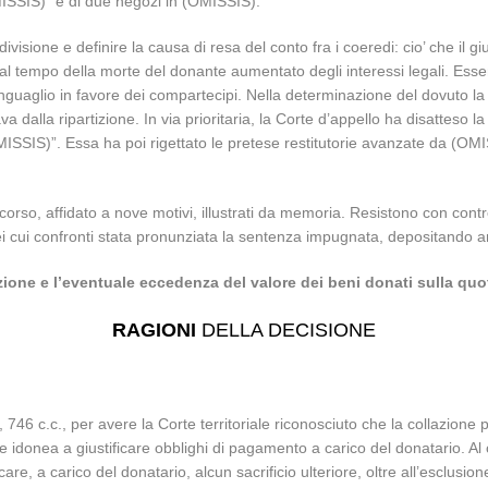
MISSIS)” e di due negozi in (OMISSIS).
divisione e definire la causa di resa del conto fra i coeredi: cio’ che il g
e al tempo della morte del donante aumentato degli interessi legali. Ess
guaglio in favore dei compartecipi. Nella determinazione del dovuto la 
va dalla ripartizione. In via prioritaria, la Corte d’appello ha disatteso 
MISSIS)”. Essa ha poi rigettato le pretese restitutorie avanzate da (O
rso, affidato a nove motivi, illustrati da memoria. Resistono con contr
nei cui confronti stata pronunziata la sentenza impugnata, depositando
ione e l’eventuale eccedenza del valore dei beni donati sulla quo
RAGIONI
DELLA DECISIONE
, 746 c.c., per avere la Corte territoriale riconosciuto che la collazione 
e idonea a giustificare obblighi di pagamento a carico del donatario. Al c
e, a carico del donatario, alcun sacrificio ulteriore, oltre all’esclusione 