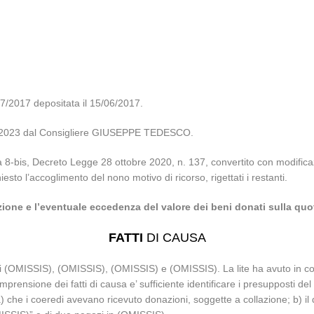
017 depositata il 15/06/2017.
7/02/2023 dal Consigliere GIUSEPPE TEDESCO.
ma 8-bis, Decreto Legge 28 ottobre 2020, n. 137, convertito con modifica
sto l’accoglimento del nono motivo di ricorso, rigettati i restanti.
ione e l’eventuale eccedenza del valore dei beni donati sulla quo
FATTI
DI CAUSA
telli (OMISSIS), (OMISSIS), (OMISSIS) e (OMISSIS). La lite ha avuto in 
omprensione dei fatti di causa e’ sufficiente identificare i presupposti de
a) che i coeredi avevano ricevuto donazioni, soggette a collazione; b) il 