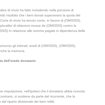
iudice di rinvio ha fatto includendo nella porzione di
endo risultato che i beni donati superavano la quota del
Corte di rinvio ha tenuto conto, in favore di (OMISSIS),
la pluralita’ di obiezioni mosse da (OMISSIS) contro la
MISSIS) in relazione alle somme pagate in dipendenza delle
oricorso gli intimati, eredi di (OMISSIS), (OMISSIS),
 anche la memoria.
ta dell’erede donatario
per imputazione, nell’ipotesi che il donatario abbia ricevuto
ontrario, si sostiene da parte del ricorrente, che la
dal riparto divisionale dei beni relitti;