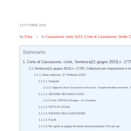
3 OTTOBRE 2023
By
D'Isa
In
Cassazione civile 2023
,
Corte di Cassazione
,
Diritto 
Sommario
Corte di Cassazione, civile, Sentenza|21 giugno 2023| n. 177
Sentenza|21 giugno 2023| n. 17755. Collazione per imputazione e l’ev
Data udienza 27 febbraio 2023
Integrale
Tag/parola chiave: Successioni mortis causa – Scioglimento della comunione – Pres
SEZIONE SECONDA CIVILE
Dott. TEDESCO Giuseppe – rel. Consigliere
FATTI DI CAUSA
RAGIONI DELLA DECISIONE
P.Q.M.
Per aprire la pagina facebook @avvrenatodisa Cliccare qui