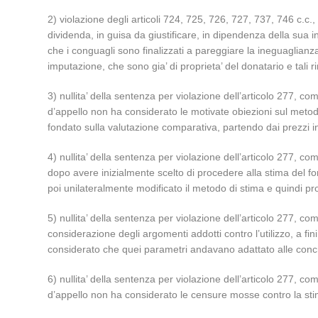
2) violazione degli articoli 724, 725, 726, 727, 737, 746 c.c
dividenda, in guisa da giustificare, in dipendenza della sua 
che i conguagli sono finalizzati a pareggiare la ineguaglianza
imputazione, che sono gia’ di proprieta’ del donatario e tal
3) nullita’ della sentenza per violazione dell’articolo 277,
d’appello non ha considerato le motivate obiezioni sul metodo
fondato sulla valutazione comparativa, partendo dai prezzi in
4) nullita’ della sentenza per violazione dell’articolo 277, co
dopo avere inizialmente scelto di procedere alla stima del
poi unilateralmente modificato il metodo di stima e quindi pr
5) nullita’ della sentenza per violazione dell’articolo 277,
considerazione degli argomenti addotti contro l’utilizzo, a f
considerato che quei parametri andavano adattato alle concre
6) nullita’ della sentenza per violazione dell’articolo 277,
d’appello non ha considerato le censure mosse contro la sti