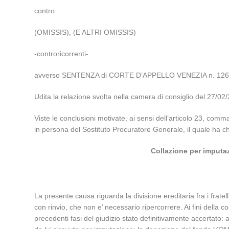
contro
(OMISSIS), (E ALTRI OMISSIS)
-controricorrenti-
avverso SENTENZA di CORTE D’APPELLO VENEZIA n. 1267/2
Udita la relazione svolta nella camera di consiglio del 2
Viste le conclusioni motivate, ai sensi dell’articolo 23, com
in persona del Sostituto Procuratore Generale, il quale ha chie
Collazione per imputaz
La presente causa riguarda la divisione ereditaria fra i fra
con rinvio, che non e’ necessario ripercorrere. Ai fini della c
precedenti fasi del giudizio stato definitivamente accertato: 