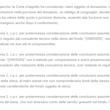
., perche’ la Corte d’appello ha considerato i beni oggetto di donazione,
inclusione nella porzione del donatario, un obbligo di conguaglio; decid
 fra valore delle quote e porzione divisoria, essendo tale funzione non c
i rimangono anche dopo il conferimento;
 comma 1, c.p.c. per pretermessa considerazione delle conclusioni assunt
 seguito dal consulente tecnico nella stima del fondo “(OMISSIS)”, avend
dicati nei due atti di compravendita;
mma 1, c.p.c. per pretermessa considerazione delle conclusioni assunte e p
 fondo “(OMISSIS)” con il metodo per comparazione e avere preannunzia
ovveduto alla redazione della consulenza tecnica, cosi’ violando la regol
 comma 1, c.p.c. per pretermessa considerazione delle conclusioni assun
ini della stima, di indici astrati che non comprendevano fondi della ste
te caratteristiche del fondo oggetto di stima;
 comma 1, c.p.c. per pretermessa considerazione delle conclusioni assunt
ma del bene, che non tenevano conto delle servitu’ gravanti sul fondo, 