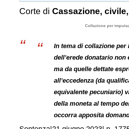
Corte di
Cassazione
,
civile
Collazione per imputaz
In tema di collazione per
dell’erede donatario non è
ma da quelle dettate espr
all’eccedenza (da qualific
equivalente pecuniario) va
della moneta al tempo del
occorra apposita domanda
Sentenza
|
21 giugno 2023
|
n. 177