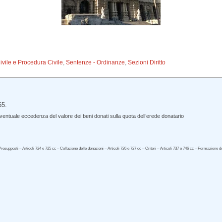
Civile e Procedura Civile
,
Sentenze - Ordinanze
,
Sezioni Diritto
55.
entuale eccedenza del valore dei beni donati sulla quota dell’erede donatario
upposti – Articoli 724 e 725 cc – Collazione delle donazioni – Articoli 726 e 727 cc – Criteri – Articoli 737 e 746 cc – Formazione del