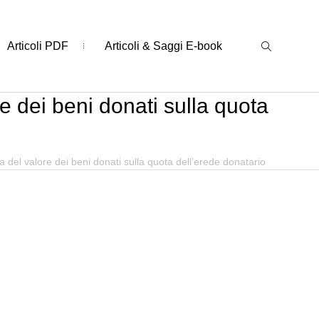
Articoli PDF
Articoli & Saggi E-book
 dei beni donati sulla quota
del valore dei beni donati sulla quota dell’erede donatario