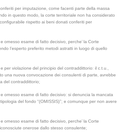
 conferiti per imputazione, come facenti parte della massa
endo in questo modo, la corte territoriale non ha considerato
onfigurabile rispetto ai beni donati conferiti per
e e omesso esame di fatto decisivo, perche’ la Corte
o l’esperto preferito metodi astratti in luogo di quello
er violazione del principio del contraddittorio: il c.t.u.,
to una nuova convocazione dei consulenti di parte, avrebbe
a del contraddittorio;
te e omesso esame di fatto decisivo: si denuncia la mancata
ssa tipologia del fondo “(OMISSIS)”; e comunque per non avere
e e omesso esame di fatto decisivo, perche’ la Corte
riconosciute onerose dallo stesso consulente;