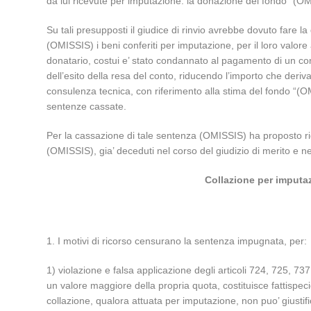
da lui ricevute per imputazione: la donazione del fondo “(O
Su tali presupposti il giudice di rinvio avrebbe dovuto fare la 
(OMISSIS) i beni conferiti per imputazione, per il loro valor
donatario, costui e’ stato condannato al pagamento di un con
dell’esito della resa del conto, riducendo l’importo che deriva
consulenza tecnica, con riferimento alla stima del fondo “(O
sentenze cassate.
Per la cassazione di tale sentenza (OMISSIS) ha proposto rico
(OMISSIS), gia’ deceduti nel corso del giudizio di merito e 
Collazione per imputaz
1. I motivi di ricorso censurano la sentenza impugnata, per:
1) violazione e falsa applicazione degli articoli 724, 725, 737
un valore maggiore della propria quota, costituisce fattispeci
collazione, qualora attuata per imputazione, non puo’ giustificar