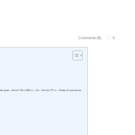
Comments (
0
)
0
le quote – Articoli 745 e 1282 cc – Ctu – Articolo 277 cc – Difetto di motivazione