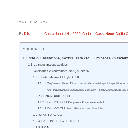
20 OTTOBRE 2020
By
D'Isa
In
Cassazione civile 2020
,
Corte di Cassazione
,
Diritto 
Sommario
Corte di Cassazione, sezioni unite civili, Ordinanza 28 sette
La massima estrapolata:
Ordinanza 28 settembre 2020, n. 20445
Data udienza 21 luglio 2020
Tag/parola chiave: Ricorso contro decisioni di giudici speciali – Im
Competenza della giurisdizione contabile – Sindacato sottratto alla v
SEZIONI UNITE CIVILI
Dott. D’ASCOLA Pasquale – Primo Presidente f.f.
Dott. CONTI Roberto Giovanni – rel. Consigliere
FATTI DI CAUSA
RAGIONI DELLA DECISIONE
P.Q.M.