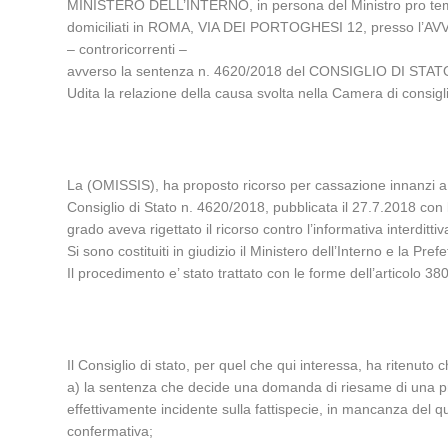
MINISTERO DELL’INTERNO, in persona del Ministro pro t
domiciliati in ROMA, VIA DEI PORTOGHESI 12, presso 
– controricorrenti –
avverso la sentenza n. 4620/2018 del CONSIGLIO DI STATO,
Udita la relazione della causa svolta nella Camera di con
La (OMISSIS), ha proposto ricorso per cassazione innanzi a q
Consiglio di Stato n. 4620/2018, pubblicata il 27.7.2018 con 
grado aveva rigettato il ricorso contro l’informativa interdit
Si sono costituiti in giudizio il Ministero dell’Interno e la Pre
Il procedimento e’ stato trattato con le forme dell’articolo 380
Il Consiglio di stato, per quel che qui interessa, ha ritenuto c
a) la sentenza che decide una domanda di riesame di una pre
effettivamente incidente sulla fattispecie, in mancanza del qu
confermativa;