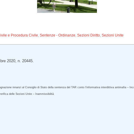
Civile e Procedura Civile
,
Sentenze - Ordinanze
,
Sezioni Diritto
,
Sezioni Unite
mbre 2020, n. 20445.
pugnazione innanzi al Consiglio di Stato della sentenza del TAR conto l’informativa interdittiva antimafia – 
erifica delle Sezioni Unite – Inammissibilità