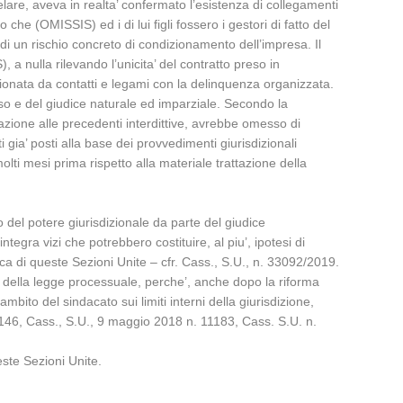
lare, aveva in realta’ confermato l’esistenza di collegamenti
che (OMISSIS) ed i di lui figli fossero i gestori di fatto del
di un rischio concreto di condizionamento dell’impresa. Il
a nulla rilevando l’unicita’ del contratto preso in
zionata da contatti e legami con la delinquenza organizzata.
sso e del giudice naturale ed imparziale. Secondo la
azione alle precedenti interdittive, avrebbe omesso di
 gia’ posti alla base dei provvedimenti giurisdizionali
lti mesi prima rispetto alla materiale trattazione della
o del potere giurisdizionale da parte del giudice
ntegra vizi che potrebbero costituire, al piu’, ipotesi di
fica di queste Sezioni Unite – cfr. Cass., S.U., n. 33092/2019.
i della legge processuale, perche’, anche dopo la riforma
mbito del sindacato sui limiti interni della giurisdizione,
. 3146, Cass., S.U., 9 maggio 2018 n. 11183, Cass. S.U. n.
ste Sezioni Unite.