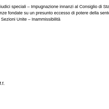
iudici speciali – Impugnazione innanzi al Consiglio di St
lianze fondate su un presunto eccesso di potere della se
e Sezioni Unite – Inammissibilità
.f.