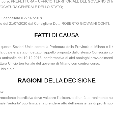
empore, PREFETTURA – UFFICIO TERRITORIALE DEL GOVERNO DI MILAN
l’AVVOCATURA GENERALE DELLO STATO;
 depositata il 27/07/2018.
siglio del 21/07/2020 dal Consigliere Dott. ROBERTO GIOVANNI CONTI.
FATTI
DI CAUSA
ueste Sezioni Unite contro la Prefettura della Provincia di Milano e il 
la quale era stato rigettato l’appello proposto dallo stesso Consorzio c
tiva antimafia del 19.12.2016, confermativa di altri analoghi provvedimen
fettura Ufficio territoriale del governo di Milano con controricorso.
 bis c.p.c..
RAGIONI
DELLA DECISIONE
he:
cedente interdittiva deve valutare l’esistenza di un fatto realmente 
ale l’autorita’ puo’ limitarsi a prendere atto dell’inesistenza di profili