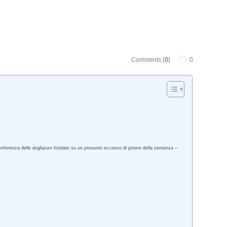
Comments (
0
)
0
Inconferenza delle doglianze fondate su un presunto eccesso di potere della sentenza –