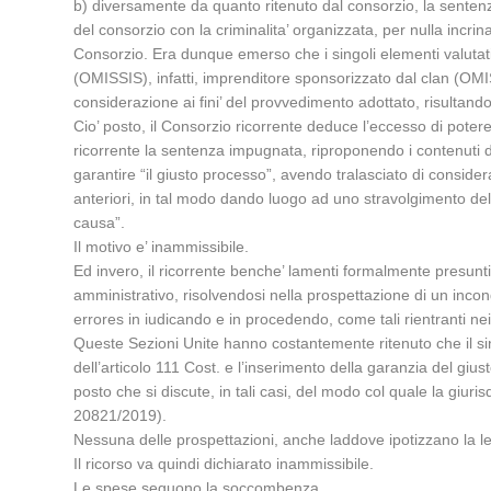
b) diversamente da quanto ritenuto dal consorzio, la sentenza
del consorzio con la criminalita’ organizzata, per nulla incrin
Consorzio. Era dunque emerso che i singoli elementi valutati 
(OMISSIS), infatti, imprenditore sponsorizzato dal clan (OMIS
considerazione ai fini’ del provvedimento adottato, risultan
Cio’ posto, il Consorzio ricorrente deduce l’eccesso di poter
ricorrente la sentenza impugnata, riproponendo i contenuti de
garantire “il giusto processo”, avendo tralasciato di consider
anteriori, in tal modo dando luogo ad uno stravolgimento dell
causa”.
Il motivo e’ inammissibile.
Ed invero, il ricorrente benche’ lamenti formalmente presunti 
amministrativo, risolvendosi nella prospettazione di un incongru
errores in iudicando e in procedendo, come tali rientranti nei 
Queste Sezioni Unite hanno costantemente ritenuto che il sin
dell’articolo 111 Cost. e l’inserimento della garanzia del gius
posto che si discute, in tali casi, del modo col quale la giur
20821/2019).
Nessuna delle prospettazioni, anche laddove ipotizzano la l
Il ricorso va quindi dichiarato inammissibile.
Le spese seguono la soccombenza.