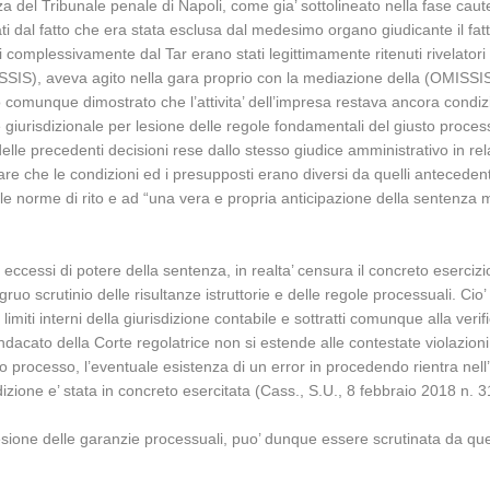
 del Tribunale penale di Napoli, come gia’ sottolineato nella fase caute
ati dal fatto che era stata esclusa dal medesimo organo giudicante il fatto 
complessivamente dal Tar erano stati legittimamente ritenuti rivelatori 
SIS), aveva agito nella gara proprio con la mediazione della (OMISSIS), 
do comunque dimostrato che l’attivita’ dell’impresa restava ancora condi
e giurisdizionale per lesione delle regole fondamentali del giusto proce
lle precedenti decisioni rese dallo stesso giudice amministrativo in rel
are che le condizioni ed i presupposti erano diversi da quelli antecedenti
e norme di rito e ad “una vera e propria anticipazione della sentenza mo
eccessi di potere della sentenza, in realta’ censura il concreto esercizi
o scrutinio delle risultanze istruttorie e delle regole processuali. Cio’ i
limiti interni della giurisdizione contabile e sottratti comunque alla veri
dacato della Corte regolatrice non si estende alle contestate violazion
to processo, l’eventuale esistenza di un error in procedendo rientra nell’a
isdizione e’ stata in concreto esercitata (Cass., S.U., 8 febbraio 2018 n
esione delle garanzie processuali, puo’ dunque essere scrutinata da que