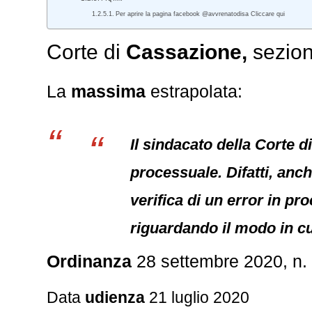
Per aprire la pagina facebook @avvrenatodisa Cliccare qui
Corte di
Cassazione,
sezion
La
massima
estrapolata:
Il sindacato della Corte d
processuale. Difatti, anch
verifica di un error in pr
riguardando il modo in cui
Ordinanza
28 settembre 2020, n.
Data
udienza
21 luglio 2020