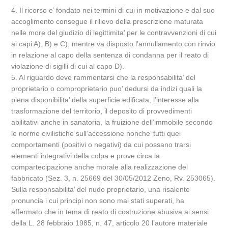
4. Il ricorso e’ fondato nei termini di cui in motivazione e dal suo
accoglimento consegue il rilievo della prescrizione maturata
nelle more del giudizio di legittimita’ per le contravvenzioni di cui
ai capi A), B) e C), mentre va disposto l’annullamento con rinvio
in relazione al capo della sentenza di condanna per il reato di
violazione di sigilli di cui al capo D).
5. Al riguardo deve rammentarsi che la responsabilita’ del
proprietario o comproprietario puo’ dedursi da indizi quali la
piena disponibilita’ della superficie edificata, l’interesse alla
trasformazione del territorio, il deposito di provvedimenti
abilitativi anche in sanatoria, la fruizione dell’immobile secondo
le norme civilistiche sull’accessione nonche’ tutti quei
comportamenti (positivi o negativi) da cui possano trarsi
elementi integrativi della colpa e prove circa la
compartecipazione anche morale alla realizzazione del
fabbricato (Sez. 3, n. 25669 del 30/05/2012 Zeno, Rv. 253065).
Sulla responsabilita’ del nudo proprietario, una risalente
pronuncia i cui principi non sono mai stati superati, ha
affermato che in tema di reato di costruzione abusiva ai sensi
della L. 28 febbraio 1985, n. 47, articolo 20 l’autore materiale