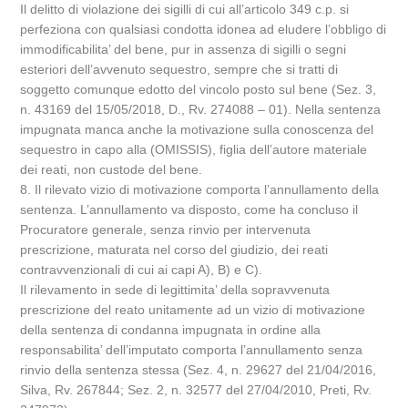
Il delitto di violazione dei sigilli di cui all’articolo 349 c.p. si
perfeziona con qualsiasi condotta idonea ad eludere l’obbligo di
immodificabilita’ del bene, pur in assenza di sigilli o segni
esteriori dell’avvenuto sequestro, sempre che si tratti di
soggetto comunque edotto del vincolo posto sul bene (Sez. 3,
n. 43169 del 15/05/2018, D., Rv. 274088 – 01). Nella sentenza
impugnata manca anche la motivazione sulla conoscenza del
sequestro in capo alla (OMISSIS), figlia dell’autore materiale
dei reati, non custode del bene.
8. Il rilevato vizio di motivazione comporta l’annullamento della
sentenza. L’annullamento va disposto, come ha concluso il
Procuratore generale, senza rinvio per intervenuta
prescrizione, maturata nel corso del giudizio, dei reati
contravvenzionali di cui ai capi A), B) e C).
Il rilevamento in sede di legittimita’ della sopravvenuta
prescrizione del reato unitamente ad un vizio di motivazione
della sentenza di condanna impugnata in ordine alla
responsabilita’ dell’imputato comporta l’annullamento senza
rinvio della sentenza stessa (Sez. 4, n. 29627 del 21/04/2016,
Silva, Rv. 267844; Sez. 2, n. 32577 del 27/04/2010, Preti, Rv.