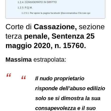
CONSIDERATO IN DIRITTO
P.Q.M.
Per aprire la pagina facebook @avvrenatodisa Cliccare qui
Corte di
Cassazione,
sezione
terza
penale
, Sentenza 25
maggio 2020, n. 15760.
Massima
estrapolata:
Il nudo proprietario
risponde dell’abuso edilizio
solo se si dimostra la sua
consapevolezza e il suo