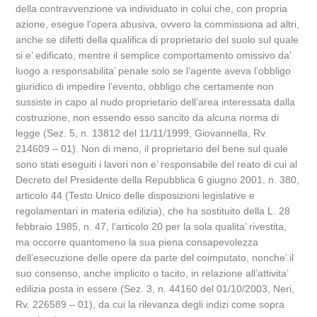
della contravvenzione va individuato in colui che, con propria
azione, esegue l’opera abusiva, ovvero la commissiona ad altri,
anche se difetti della qualifica di proprietario del suolo sul quale
si e’ edificato, mentre il semplice comportamento omissivo da’
luogo a responsabilita’ penale solo se l’agente aveva l’obbligo
giuridico di impedire l’evento, obbligo che certamente non
sussiste in capo al nudo proprietario dell’area interessata dalla
costruzione, non essendo esso sancito da alcuna norma di
legge (Sez. 5, n. 13812 del 11/11/1999, Giovannella, Rv.
214609 – 01). Non di meno, il proprietario del bene sul quale
sono stati eseguiti i lavori non e’ responsabile del reato di cui al
Decreto del Presidente della Repubblica 6 giugno 2001, n. 380,
articolo 44 (Testo Unico delle disposizioni legislative e
regolamentari in materia edilizia), che ha sostituito della L. 28
febbraio 1985, n. 47, l’articolo 20 per la sola qualita’ rivestita,
ma occorre quantomeno la sua piena consapevolezza
dell’esecuzione delle opere da parte del coimputato, nonche’ il
suo consenso, anche implicito o tacito, in relazione all’attivita’
edilizia posta in essere (Sez. 3, n. 44160 del 01/10/2003, Neri,
Rv. 226589 – 01), da cui la rilevanza degli indizi come sopra