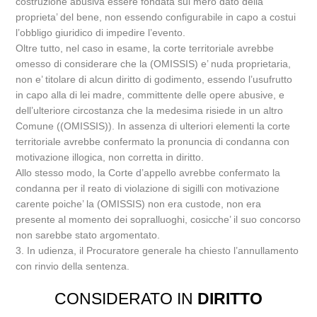
costruzione abusiva essere fondata sul mero dato della
proprieta’ del bene, non essendo configurabile in capo a costui
l’obbligo giuridico di impedire l’evento.
Oltre tutto, nel caso in esame, la corte territoriale avrebbe
omesso di considerare che la (OMISSIS) e’ nuda proprietaria,
non e’ titolare di alcun diritto di godimento, essendo l’usufrutto
in capo alla di lei madre, committente delle opere abusive, e
dell’ulteriore circostanza che la medesima risiede in un altro
Comune ((OMISSIS)). In assenza di ulteriori elementi la corte
territoriale avrebbe confermato la pronuncia di condanna con
motivazione illogica, non corretta in diritto.
Allo stesso modo, la Corte d’appello avrebbe confermato la
condanna per il reato di violazione di sigilli con motivazione
carente poiche’ la (OMISSIS) non era custode, non era
presente al momento dei sopralluoghi, cosicche’ il suo concorso
non sarebbe stato argomentato.
3. In udienza, il Procuratore generale ha chiesto l’annullamento
con rinvio della sentenza.
CONSIDERATO IN
DIRITTO