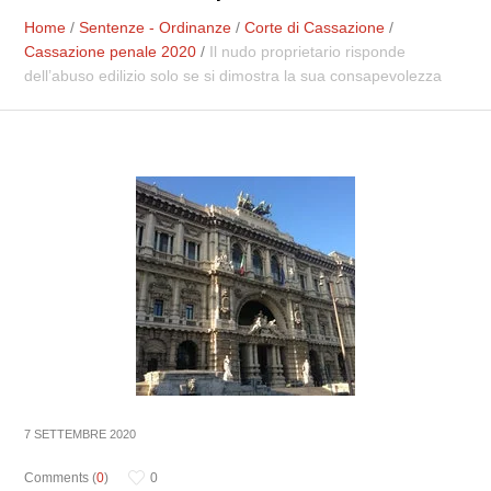
Home
/
Sentenze - Ordinanze
/
Corte di Cassazione
/
Cassazione penale 2020
/
Il nudo proprietario risponde
dell’abuso edilizio solo se si dimostra la sua consapevolezza
7 SETTEMBRE 2020
Comments (
0
)
0