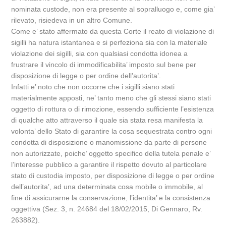
nominata custode, non era presente al sopralluogo e, come gia’
rilevato, risiedeva in un altro Comune.
Come e’ stato affermato da questa Corte il reato di violazione di
sigilli ha natura istantanea e si perfeziona sia con la materiale
violazione dei sigilli, sia con qualsiasi condotta idonea a
frustrare il vincolo di immodificabilita’ imposto sul bene per
disposizione di legge o per ordine dell’autorita’.
Infatti e’ noto che non occorre che i sigilli siano stati
materialmente apposti, ne’ tanto meno che gli stessi siano stati
oggetto di rottura o di rimozione, essendo sufficiente l’esistenza
di qualche atto attraverso il quale sia stata resa manifesta la
volonta’ dello Stato di garantire la cosa sequestrata contro ogni
condotta di disposizione o manomissione da parte di persone
non autorizzate, poiche’ oggetto specifico della tutela penale e’
l’interesse pubblico a garantire il rispetto dovuto al particolare
stato di custodia imposto, per disposizione di legge o per ordine
dell’autorita’, ad una determinata cosa mobile o immobile, al
fine di assicurarne la conservazione, l’identita’ e la consistenza
oggettiva (Sez. 3, n. 24684 del 18/02/2015, Di Gennaro, Rv.
263882).