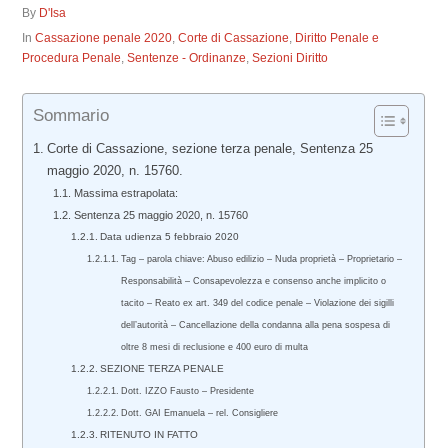
By
D'Isa
In
Cassazione penale 2020
,
Corte di Cassazione
,
Diritto Penale e
Procedura Penale
,
Sentenze - Ordinanze
,
Sezioni Diritto
Sommario
Corte di Cassazione, sezione terza penale, Sentenza 25
maggio 2020, n. 15760.
Massima estrapolata:
Sentenza 25 maggio 2020, n. 15760
Data udienza 5 febbraio 2020
Tag – parola chiave: Abuso edilizio – Nuda proprietà – Proprietario –
Responsabilità – Consapevolezza e consenso anche implicito o
tacito – Reato ex art. 349 del codice penale – Violazione dei sigilli
dell’autorità – Cancellazione della condanna alla pena sospesa di
oltre 8 mesi di reclusione e 400 euro di multa
SEZIONE TERZA PENALE
Dott. IZZO Fausto – Presidente
Dott. GAI Emanuela – rel. Consigliere
RITENUTO IN FATTO