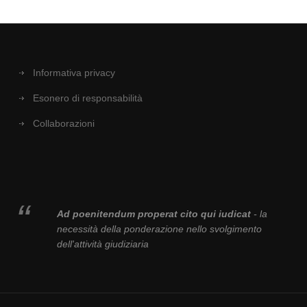
Informativa privacy
Esonero di responsabilità
Collaborazioni
Ad poenitendum properat cito qui iudicat
- la
necessità della ponderazione nello svolgimento
dell'attività giudiziaria