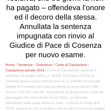
ha pagato – offendeva l'onore
ed il decoro della stessa.
Annullata la sentenza
impugnata con rinvio al
Giudice di Pace di Cosenza
per nuovo esame.
Home
/
Sentenze - Ordinanze
/
Corte di Cassazione
/
Cassazione penale 2014
/
Corte di Cassazione, sezione V,
sentenza 18 giugno 2014, n. 26396. Il Giudice di Pace di
Cosenza pronunziava l'assoluzione di un addetto la controllo
biglietti di Trenitalia dal reato ascrittogli ai sensi dell'art. 594
commi I e IV CP., perché, in presenza di più persone e cioè dei
passeggeri del treno diretto verso Sibari, proferendo
all'indirizzo della parte offesa la frase – ti faccio la multa di €
50,00, proprio lei che è recidiva, che tre giorni fa non ha pagato