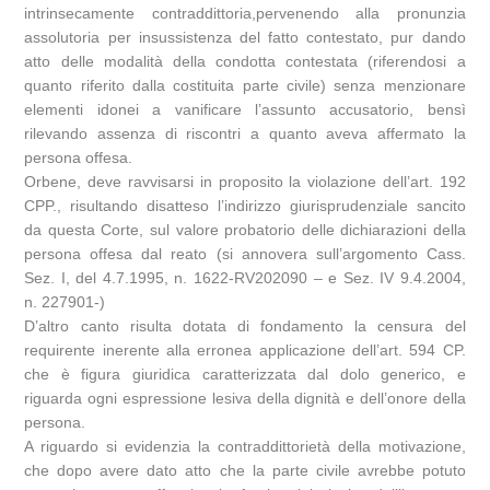
intrinsecamente contraddittoria,pervenendo alla pronunzia
assolutoria per insussistenza del fatto contestato, pur dando
atto delle modalità della condotta contestata (riferendosi a
quanto riferito dalla costituita parte civile) senza menzionare
elementi idonei a vanificare l’assunto accusatorio, bensì
rilevando assenza di riscontri a quanto aveva affermato la
persona offesa.
Orbene, deve ravvisarsi in proposito la violazione dell’art. 192
CPP., risultando disatteso l’indirizzo giurisprudenziale sancito
da questa Corte, sul valore probatorio delle dichiarazioni della
persona offesa dal reato (si annovera sull’argomento Cass.
Sez. I, del 4.7.1995, n. 1622-RV202090 – e Sez. IV 9.4.2004,
n. 227901-)
D’altro canto risulta dotata di fondamento la censura del
requirente inerente alla erronea applicazione dell’art. 594 CP.
che è figura giuridica caratterizzata dal dolo generico, e
riguarda ogni espressione lesiva della dignità e dell’onore della
persona.
A riguardo si evidenzia la contraddittorietà della motivazione,
che dopo avere dato atto che la parte civile avrebbe potuto