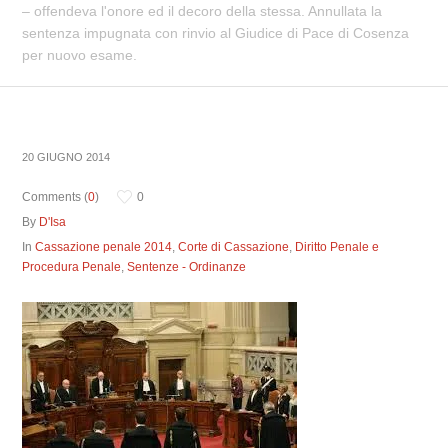
– offendeva l'onore ed il decoro della stessa. Annullata la
sentenza impugnata con rinvio al Giudice di Pace di Cosenza
per nuovo esame.
20 GIUGNO 2014
Comments (
0
)
0
By
D'Isa
In
Cassazione penale 2014
,
Corte di Cassazione
,
Diritto Penale e
Procedura Penale
,
Sentenze - Ordinanze