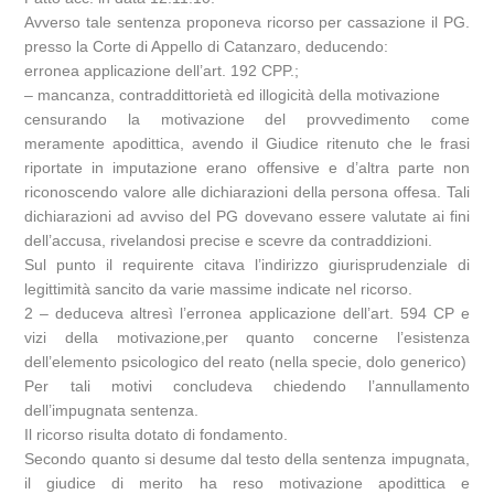
Avverso tale sentenza proponeva ricorso per cassazione il PG.
presso la Corte di Appello di Catanzaro, deducendo:
erronea applicazione dell’art. 192 CPP.;
– mancanza, contraddittorietà ed illogicità della motivazione
censurando la motivazione del provvedimento come
meramente apodittica, avendo il Giudice ritenuto che le frasi
riportate in imputazione erano offensive e d’altra parte non
riconoscendo valore alle dichiarazioni della persona offesa. Tali
dichiarazioni ad avviso del PG dovevano essere valutate ai fini
dell’accusa, rivelandosi precise e scevre da contraddizioni.
Sul punto il requirente citava l’indirizzo giurisprudenziale di
legittimità sancito da varie massime indicate nel ricorso.
2 – deduceva altresì l’erronea applicazione dell’art. 594 CP e
vizi della motivazione,per quanto concerne l’esistenza
dell’elemento psicologico del reato (nella specie, dolo generico)
Per tali motivi concludeva chiedendo l’annullamento
dell’impugnata sentenza.
Il ricorso risulta dotato di fondamento.
Secondo quanto si desume dal testo della sentenza impugnata,
il giudice di merito ha reso motivazione apodittica e