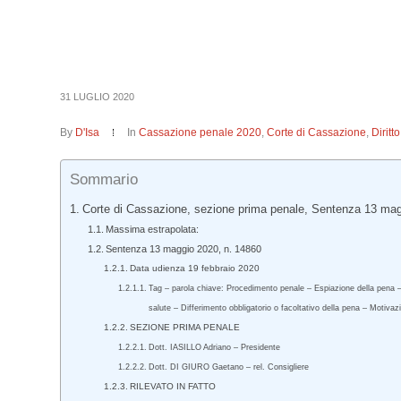
31 LUGLIO 2020
By
D'Isa
In
Cassazione penale 2020
,
Corte di Cassazione
,
Dirit
Sommario
Corte di Cassazione, sezione prima penale, Sentenza 13 mag
Massima estrapolata:
Sentenza 13 maggio 2020, n. 14860
Data udienza 19 febbraio 2020
Tag – parola chiave: Procedimento penale – Espiazione della pena – A
salute – Differimento obbligatorio o facoltativo della pena – Motivazi
SEZIONE PRIMA PENALE
Dott. IASILLO Adriano – Presidente
Dott. DI GIURO Gaetano – rel. Consigliere
RILEVATO IN FATTO