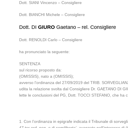
Dott. SIANI Vincenzo – Consigliere
Dott. BIANCHI Michele – Consigliere
Dott. DI
GIURO
Gaetano – rel. Consigliere
Dott. RENOLDI Carlo – Consigliere
ha pronunciato la seguente:
SENTENZA
sul ricorso proposto da:
(OMISSIS), nato a (OMISSIS);
avverso l’ordinanza del 27/09/2019 del TRIB. SORVEGLI
udita la relazione svolta dal Consigliere Dr. GAETANO DI G
lette le conclusioni del PG, Dott. TOCCI STEFANO, che ha chie
1. Con l’ordinanza in epigrafe indicata il Tribunale di sorveg
47 ter ord. pen. e di semiliberta’, avanzate nell’interesse di