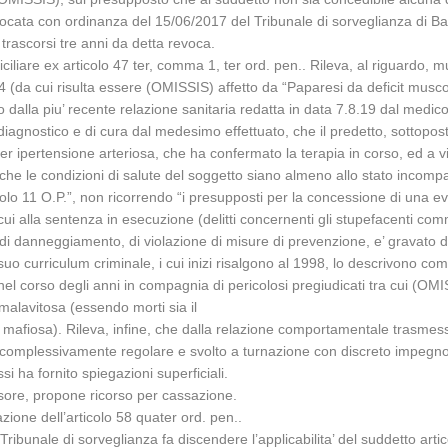
vocata con ordinanza del 15/06/2017 del Tribunale di sorveglianza di Bar
trascorsi tre anni da detta revoca.
omiciliare ex articolo 47 ter, comma 1, ter ord. pen.. Rileva, al riguard
014 (da cui risulta essere (OMISSIS) affetto da “Paparesi da deficit musc
to dalla piu’ recente relazione sanitaria redatta in data 7.8.19 dal med
 diagnostico e di cura dal medesimo effettuato, che il predetto, sottopost
per ipertensione arteriosa, che ha confermato la terapia in corso, ed a visi
he le condizioni di salute del soggetto siano almeno allo stato incompati
ticolo 11 O.P.”, non ricorrendo “i presupposti per la concessione di una e
di cui alla sentenza in esecuzione (delitti concernenti gli stupefacenti
also, di danneggiamento, di violazione di misure di prevenzione, e’ gravat
 suo curriculum criminale, i cui inizi risalgono al 1998, lo descrivono co
el corso degli anni in compagnia di pericolosi pregiudicati tra cui (OMI
alavitosa (essendo morti sia il
e mafiosa). Rileva, infine, che dalla relazione comportamentale trasmes
plessivamente regolare e svolto a turnazione con discreto impegno attiv
si ha fornito spiegazioni superficiali.
nsore, propone ricorso per cassazione.
ione dell’articolo 58 quater ord. pen..
 Tribunale di sorveglianza fa discendere l’applicabilita’ del suddetto arti