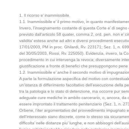
1. Il ricorso e’ inammissibile.
1.1. Inammissibile e’ il primo motivo, in quanto manifestame
Invero, l’insegnamento costante di questa Corte e’ di segno 
previsto dall’articolo 58 quater, comma 2, ord. pen. non e’ c
validita’ estesa anche ad altri e diversi procedimenti esecut
17/01/2003, PM in proc. Ghilardi, Rv. 223171; Sez. 1, n. 69
del 30/05/2003, Rossi, Rv. 225050). Evidenzia, invero, la Co
procedimento in cui intervenga la revoca; diversamente inte
giustificazione a fronte di benefici che presuppongono pene o 
1.2. Inammissibile e’ anche il secondo motivo di impugnazio
A parte la formulazione aspecifica del motivo con contestuale e 
un’istanza di differimento facoltativo dell’esecuzione della pe
tra la patologia e lo stato di detenzione, ma occorre pur semp
adeguate cure mediche in ambito carcerario, o, ancora, da ca
essere improntato il trattamento penitenziario (Sez. 1, n. 
Orbene, l’iter argomentativo del provvedimento impugnato evid
dell’interessato siano discrete, come lo stesso sia sicuram
difficolta’ nelle distanze piu’ lunghe, e non abbisogni dell’a