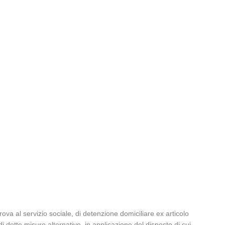
ova al servizio sociale, di detenzione domiciliare ex articolo
 dette misure alternative, in applicazione del disposto di cui