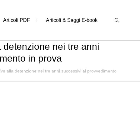
Articoli PDF
Articoli & Saggi E-book
a detenzione nei tre anni
amento in prova
tive alla detenzione nei tre anni successivi al provvedimento