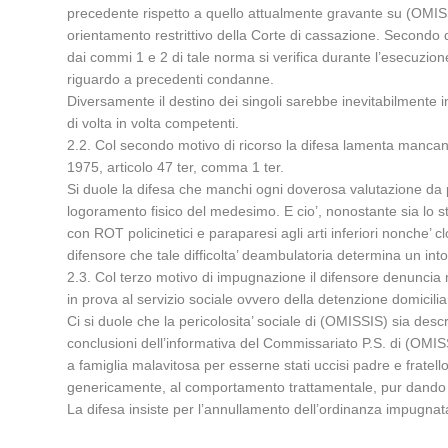
precedente rispetto a quello attualmente gravante su (OMISSI
orientamento restrittivo della Corte di cassazione. Secondo d
dai commi 1 e 2 di tale norma si verifica durante l’esecuzione
riguardo a precedenti condanne.
Diversamente il destino dei singoli sarebbe inevitabilmente 
di volta in volta competenti.
2.2. Col secondo motivo di ricorso la difesa lamenta mancanza e
1975, articolo 47 ter, comma 1 ter.
Si duole la difesa che manchi ogni doverosa valutazione da pa
logoramento fisico del medesimo. E cio’, nonostante sia lo st
con ROT policinetici e paraparesi agli arti inferiori nonche’ c
difensore che tale difficolta’ deambulatoria determina un intol
2.3. Col terzo motivo di impugnazione il difensore denuncia ma
in prova al servizio sociale ovvero della detenzione domicilia
Ci si duole che la pericolosita’ sociale di (OMISSIS) sia descr
conclusioni dell’informativa del Commissariato P.S. di (OMISS
a famiglia malavitosa per esserne stati uccisi padre e frate
genericamente, al comportamento trattamentale, pur dando at
La difesa insiste per l’annullamento dell’ordinanza impugnat