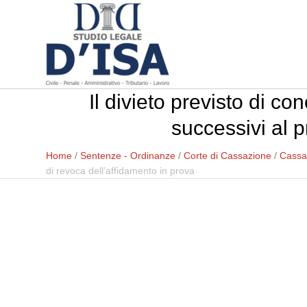
Il divieto previsto di c
successivi al 
Home
/
Sentenze - Ordinanze
/
Corte di Cassazione
/
Cassa
di revoca dell’affidamento in prova