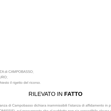
ANZA di CAMPOBASSO;
IURO;
sto il rigetto del ricorso.
RILEVATO IN
FATTO
lianza di Campobasso dichiara inammissibili l’istanza di affidamento in pr
 (OMISSIS), sul presupposto che al suddetto non sia concedibile alcuna di