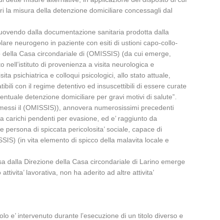
i la misura della detenzione domiciliare concessagli dal
o, muovendo dalla documentazione sanitaria prodotta dalla
olare neurogeno in paziente con esiti di ustioni capo-collo-
ico della Casa circondariale di (OMISSIS) (da cui emerge,
o nell’istituto di provenienza a visita neurologica e
ta psichiatrica e colloqui psicologici, allo stato attuale,
bili con il regime detentivo ed insuscettibili di essere curate
ventuale detenzione domiciliare per gravi motivi di salute”.
 commessi il (OMISSIS)), annovera numerosissimi precedenti
o da carichi pendenti per evasione, ed e’ raggiunto da
me persona di spiccata pericolosita’ sociale, capace di
SSIS) (in vita elemento di spicco della malavita locale e
sa dalla Direzione della Casa circondariale di Larino emerge
ita’ lavorativa, non ha aderito ad altre attivita’
colo e’ intervenuto durante l’esecuzione di un titolo diverso e