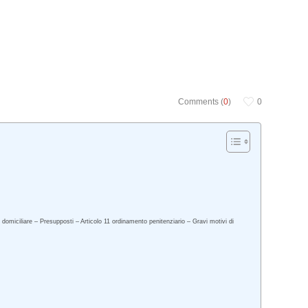
Comments (
0
)
0
domiciliare – Presupposti – Articolo 11 ordinamento penitenziario – Gravi motivi di