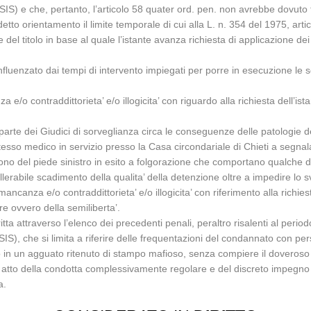
S) e che, pertanto, l’articolo 58 quater ord. pen. non avrebbe dovuto t
etto orientamento il limite temporale di cui alla L. n. 354 del 1975, art
 del titolo in base al quale l’istante avanza richiesta di applicazione de
influenzato dai tempi di intervento impiegati per porre in esecuzione l
/o contraddittorieta’ e/o illogicita’ con riguardo alla richiesta dell’ista
rte dei Giudici di sorveglianza circa le conseguenze delle patologie del
esso medico in servizio presso la Casa circondariale di Chieti a segnala
lono del piede sinistro in esito a folgorazione che comportano qualche dif
lerabile scadimento della qualita’ della detenzione oltre a impedire lo svo
ncanza e/o contraddittorieta’ e/o illogicita’ con riferimento alla richies
re ovvero della semiliberta’.
itta attraverso l’elenco dei precedenti penali, peraltro risalenti al peri
IS), che si limita a riferire delle frequentazioni del condannato con p
llo in un agguato ritenuto di stampo mafioso, senza compiere il doveroso
to della condotta complessivamente regolare e del discreto impegno nell
a.