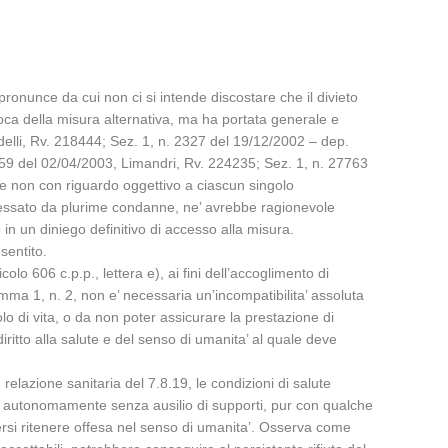
ronunce da cui non ci si intende discostare che il divieto
voca della misura alternativa, ma ha portata generale e
rdelli, Rv. 218444; Sez. 1, n. 2327 del 19/12/2002 – dep.
759 del 02/04/2003, Limandri, Rv. 224235; Sez. 1, n. 27763
 e non con riguardo oggettivo a ciascun singolo
eressato da plurime condanne, ne’ avrebbe ragionevole
 in un diniego definitivo di accesso alla misura.
sentito.
olo 606 c.p.p., lettera e), ai fini dell’accoglimento di
comma 1, n. 2, non e’ necessaria un’incompatibilita’ assoluta
lo di vita, o da non poter assicurare la prestazione di
itto alla salute e del senso di umanita’ al quale deve
elazione sanitaria del 7.8.19, le condizioni di salute
re autonomamente senza ausilio di supporti, pur con qualche
otersi ritenere offesa nel senso di umanita’. Osserva come