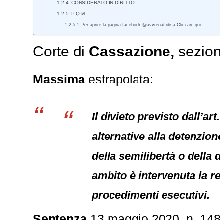
CONSIDERATO IN DIRITTO
P.Q.M.
Per aprire la pagina facebook @avvrenatodisa Cliccare qui
Corte di
Cassazione,
sezio
Massima
estrapolata:
Il divieto previsto dall’a
alternative alla detenzio
della semilibertà o della
ambito è intervenuta la re
procedimenti esecutivi.
Sentenza
13 maggio 2020, n. 14