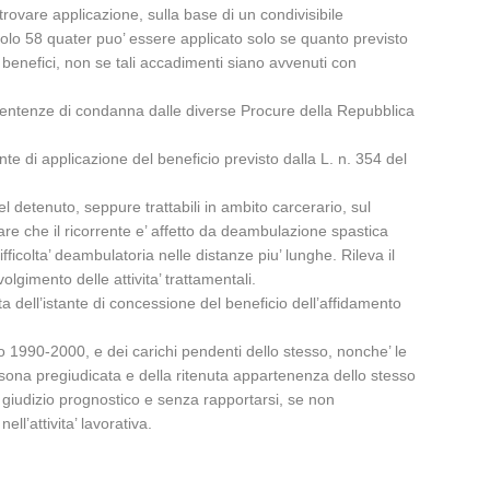
rovare applicazione, sulla base di un condivisibile
icolo 58 quater puo’ essere applicato solo se quanto previsto
i benefici, non se tali accadimenti siano avvenuti con
e sentenze di condanna dalle diverse Procure della Repubblica
nte di applicazione del beneficio previsto dalla L. n. 354 del
 detenuto, seppure trattabili in ambito carcerario, sul
re che il ricorrente e’ affetto da deambulazione spastica
ficolta’ deambulatoria nelle distanze piu’ lunghe. Rileva il
lgimento delle attivita’ trattamentali.
ta dell’istante di concessione del beneficio dell’affidamento
odo 1990-2000, e dei carichi pendenti dello stesso, nonche’ le
ersona pregiudicata e della ritenuta appartenenza dello stesso
 giudizio prognostico e senza rapportarsi, se non
’attivita’ lavorativa.