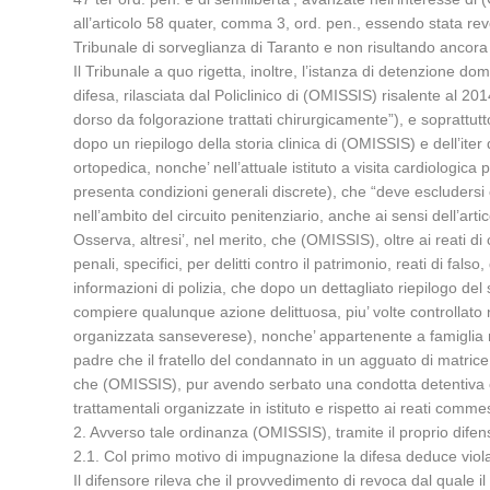
all’articolo 58 quater, comma 3, ord. pen., essendo stata re
Tribunale di sorveglianza di Taranto e non risultando ancora 
Il Tribunale a quo rigetta, inoltre, l’istanza di detenzione d
difesa, rilasciata dal Policlinico di (OMISSIS) risalente al 2
dorso da folgorazione trattati chirurgicamente”), e soprattut
dopo un riepilogo della storia clinica di (OMISSIS) e dell’iter
ortopedica, nonche’ nell’attuale istituto a visita cardiologica 
presenta condizioni generali discrete), che “deve escludersi c
nell’ambito del circuito penitenziario, anche ai sensi dell’ar
Osserva, altresi’, nel merito, che (OMISSIS), oltre ai reati 
penali, specifici, per delitti contro il patrimonio, reati di f
informazioni di polizia, che dopo un dettagliato riepilogo del
compiere qualunque azione delittuosa, piu’ volte controllato n
organizzata sanseverese), nonche’ appartenente a famiglia m
padre che il fratello del condannato in un agguato di matric
che (OMISSIS), pur avendo serbato una condotta detentiva com
trattamentali organizzate in istituto e rispetto ai reati commes
2. Avverso tale ordinanza (OMISSIS), tramite il proprio dife
2.1. Col primo motivo di impugnazione la difesa deduce violaz
Il difensore rileva che il provvedimento di revoca dal quale il