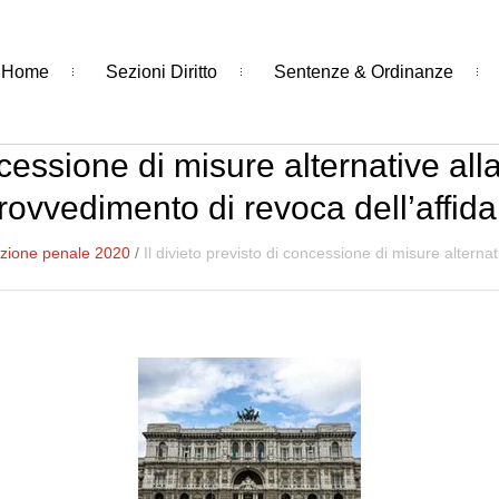
Home
Sezioni Diritto
Sentenze & Ordinanze
oncessione di misure alternative all
provvedimento di revoca dell’affid
zione penale 2020
/
Il divieto previsto di concessione di misure alterna