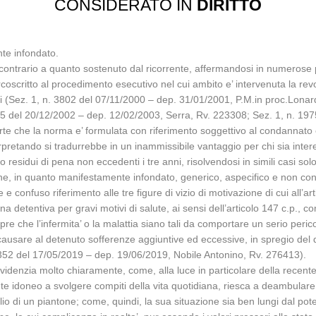
CONSIDERATO IN
DIRITTO
nte infondato.
contrario a quanto sostenuto dal ricorrente, affermandosi in numerose p
ircoscritto al procedimento esecutivo nel cui ambito e’ intervenuta la re
ivi (Sez. 1, n. 3802 del 07/11/2000 – dep. 31/01/2001, P.M.in proc.Lona
95 del 20/12/2002 – dep. 12/02/2003, Serra, Rv. 223308; Sez. 1, n. 19
rte che la norma e’ formulata con riferimento soggettivo al condannato
rpretando si tradurrebbe in un inammissibile vantaggio per chi sia int
residui di pena non eccedenti i tre anni, risolvendosi in simili casi solo
ne, in quanto manifestamente infondato, generico, aspecifico e non con
confuso riferimento alle tre figure di vizio di motivazione di cui all’artic
na detentiva per gravi motivi di salute, ai sensi dell’articolo 147 c.p., 
re che l’infermita’ o la malattia siano tali da comportare un serio perico
usare al detenuto sofferenze aggiuntive ed eccessive, in spregio del dir
27352 del 17/05/2019 – dep. 19/06/2019, Nobile Antonino, Rv. 276413).
enzia molto chiaramente, come, alla luce in particolare della recente r
ente idoneo a svolgere compiti della vita quotidiana, riesca a deambula
usilio di un piantone; come, quindi, la sua situazione sia ben lungi dal p