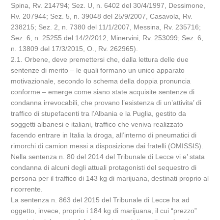
Spina, Rv. 214794; Sez. U, n. 6402 del 30/4/1997, Dessimone,
Rv. 207944; Sez. 5, n. 39048 del 25/9/2007, Casavola, Rv.
238215; Sez. 2, n. 7380 del 11/1/2007, Messina, Rv. 235716;
Sez. 6, n. 25255 del 14/2/2012, Minervini, Rv. 253099; Sez. 6,
n. 13809 del 17/3/2015, O., Rv. 262965).
2.1. Orbene, deve premettersi che, dalla lettura delle due
sentenze di merito – le quali formano un unico apparato
motivazionale, secondo lo schema della doppia pronuncia
conforme – emerge come siano state acquisite sentenze di
condanna irrevocabili, che provano l’esistenza di un’attivita’ di
traffico di stupefacenti tra l’Albania e la Puglia, gestito da
soggetti albanesi e italiani, traffico che veniva realizzato
facendo entrare in Italia la droga, all’interno di pneumatici di
rimorchi di camion messi a disposizione dai fratelli (OMISSIS).
Nella sentenza n. 80 del 2014 del Tribunale di Lecce vi e’ stata
condanna di alcuni degli attuali protagonisti del sequestro di
persona per il traffico di 143 kg di marijuana, destinati proprio al
ricorrente.
La sentenza n. 863 del 2015 del Tribunale di Lecce ha ad
oggetto, invece, proprio i 184 kg di marijuana, il cui “prezzo”