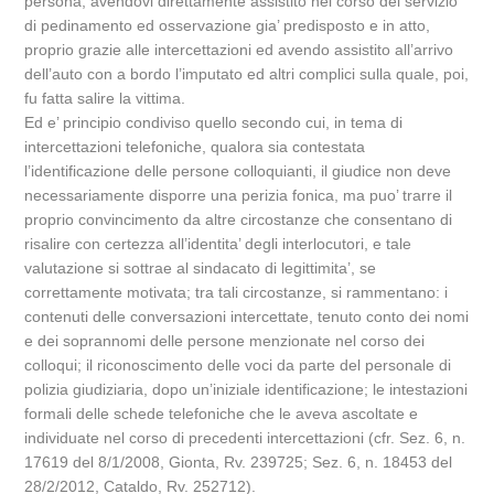
persona, avendovi direttamente assistito nel corso del servizio
di pedinamento ed osservazione gia’ predisposto e in atto,
proprio grazie alle intercettazioni ed avendo assistito all’arrivo
dell’auto con a bordo l’imputato ed altri complici sulla quale, poi,
fu fatta salire la vittima.
Ed e’ principio condiviso quello secondo cui, in tema di
intercettazioni telefoniche, qualora sia contestata
l’identificazione delle persone colloquianti, il giudice non deve
necessariamente disporre una perizia fonica, ma puo’ trarre il
proprio convincimento da altre circostanze che consentano di
risalire con certezza all’identita’ degli interlocutori, e tale
valutazione si sottrae al sindacato di legittimita’, se
correttamente motivata; tra tali circostanze, si rammentano: i
contenuti delle conversazioni intercettate, tenuto conto dei nomi
e dei soprannomi delle persone menzionate nel corso dei
colloqui; il riconoscimento delle voci da parte del personale di
polizia giudiziaria, dopo un’iniziale identificazione; le intestazioni
formali delle schede telefoniche che le aveva ascoltate e
individuate nel corso di precedenti intercettazioni (cfr. Sez. 6, n.
17619 del 8/1/2008, Gionta, Rv. 239725; Sez. 6, n. 18453 del
28/2/2012, Cataldo, Rv. 252712).