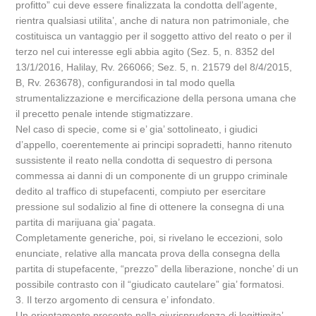
profitto” cui deve essere finalizzata la condotta dell’agente,
rientra qualsiasi utilita’, anche di natura non patrimoniale, che
costituisca un vantaggio per il soggetto attivo del reato o per il
terzo nel cui interesse egli abbia agito (Sez. 5, n. 8352 del
13/1/2016, Halilay, Rv. 266066; Sez. 5, n. 21579 del 8/4/2015,
B, Rv. 263678), configurandosi in tal modo quella
strumentalizzazione e mercificazione della persona umana che
il precetto penale intende stigmatizzare.
Nel caso di specie, come si e’ gia’ sottolineato, i giudici
d’appello, coerentemente ai principi sopradetti, hanno ritenuto
sussistente il reato nella condotta di sequestro di persona
commessa ai danni di un componente di un gruppo criminale
dedito al traffico di stupefacenti, compiuto per esercitare
pressione sul sodalizio al fine di ottenere la consegna di una
partita di marijuana gia’ pagata.
Completamente generiche, poi, si rivelano le eccezioni, solo
enunciate, relative alla mancata prova della consegna della
partita di stupefacente, “prezzo” della liberazione, nonche’ di un
possibile contrasto con il “giudicato cautelare” gia’ formatosi.
3. Il terzo argomento di censura e’ infondato.
Un orientamento presente nella giurisprudenza di legittimita’