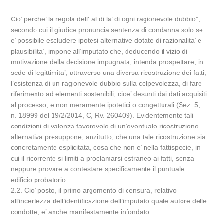
Cio’ perche’ la regola dell'”al di la’ di ogni ragionevole dubbio”,
secondo cui il giudice pronuncia sentenza di condanna solo se
e’ possibile escludere ipotesi alternative dotate di razionalita’ e
plausibilita’, impone all’imputato che, deducendo il vizio di
motivazione della decisione impugnata, intenda prospettare, in
sede di legittimita’, attraverso una diversa ricostruzione dei fatti,
l’esistenza di un ragionevole dubbio sulla colpevolezza, di fare
riferimento ad elementi sostenibili, cioe’ desunti dai dati acquisiti
al processo, e non meramente ipotetici o congetturali (Sez. 5,
n. 18999 del 19/2/2014, C, Rv. 260409). Evidentemente tali
condizioni di valenza favorevole di un’eventuale ricostruzione
alternativa presuppone, anzitutto, che una tale ricostruzione sia
concretamente esplicitata, cosa che non e’ nella fattispecie, in
cui il ricorrente si limiti a proclamarsi estraneo ai fatti, senza
neppure provare a contestare specificamente il puntuale
edificio probatorio.
2.2. Cio’ posto, il primo argomento di censura, relativo
all’incertezza dell’identificazione dell’imputato quale autore delle
condotte, e’ anche manifestamente infondato.