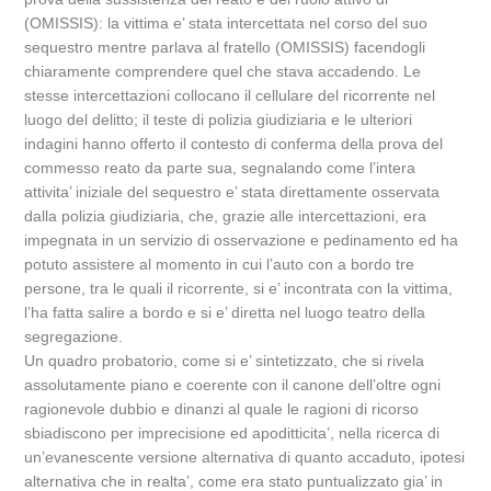
(OMISSIS): la vittima e’ stata intercettata nel corso del suo
sequestro mentre parlava al fratello (OMISSIS) facendogli
chiaramente comprendere quel che stava accadendo. Le
stesse intercettazioni collocano il cellulare del ricorrente nel
luogo del delitto; il teste di polizia giudiziaria e le ulteriori
indagini hanno offerto il contesto di conferma della prova del
commesso reato da parte sua, segnalando come l’intera
attivita’ iniziale del sequestro e’ stata direttamente osservata
dalla polizia giudiziaria, che, grazie alle intercettazioni, era
impegnata in un servizio di osservazione e pedinamento ed ha
potuto assistere al momento in cui l’auto con a bordo tre
persone, tra le quali il ricorrente, si e’ incontrata con la vittima,
l’ha fatta salire a bordo e si e’ diretta nel luogo teatro della
segregazione.
Un quadro probatorio, come si e’ sintetizzato, che si rivela
assolutamente piano e coerente con il canone dell’oltre ogni
ragionevole dubbio e dinanzi al quale le ragioni di ricorso
sbiadiscono per imprecisione ed apoditticita’, nella ricerca di
un’evanescente versione alternativa di quanto accaduto, ipotesi
alternativa che in realta’, come era stato puntualizzato gia’ in