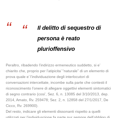
Il delitto di sequestro di
persona è reato
plurioffensivo
Peraltro, ribadendo l’indirizzo ermeneutico suddetto, si e’
chiarito che, proprio per l’atipicita’ “naturale” di un elemento di
prova quale e’ l’individuazione degli interlocutori di
conversazioni intercettate, incombe sulla parte che contesti il
riconoscimento l’onere di allegare oggettivi elementi sintomatici
di segno contrario (cosi’, Sez. 6, n. 13085 del 3/10/2013, dep.
2014, Amato, Rv. 259478; Sez. 2, n. 12858 del 27/1/2017, De
Cicco, Rv. 269900).
Del resto, indicare gli elementi dissonanti rispetto a quelli
utilizzati per l’individuazione fa parte pur sempre dell’obbligo di