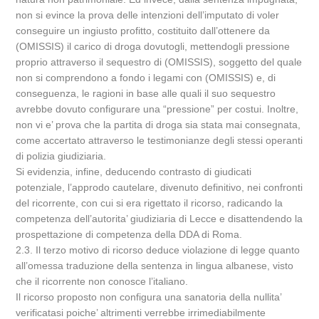
non si evince la prova delle intenzioni dell’imputato di voler
conseguire un ingiusto profitto, costituito dall’ottenere da
(OMISSIS) il carico di droga dovutogli, mettendogli pressione
proprio attraverso il sequestro di (OMISSIS), soggetto del quale
non si comprendono a fondo i legami con (OMISSIS) e, di
conseguenza, le ragioni in base alle quali il suo sequestro
avrebbe dovuto configurare una “pressione” per costui. Inoltre,
non vi e’ prova che la partita di droga sia stata mai consegnata,
come accertato attraverso le testimonianze degli stessi operanti
di polizia giudiziaria.
Si evidenzia, infine, deducendo contrasto di giudicati
potenziale, l’approdo cautelare, divenuto definitivo, nei confronti
del ricorrente, con cui si era rigettato il ricorso, radicando la
competenza dell’autorita’ giudiziaria di Lecce e disattendendo la
prospettazione di competenza della DDA di Roma.
2.3. Il terzo motivo di ricorso deduce violazione di legge quanto
all’omessa traduzione della sentenza in lingua albanese, visto
che il ricorrente non conosce l’italiano.
Il ricorso proposto non configura una sanatoria della nullita’
verificatasi poiche’ altrimenti verrebbe irrimediabilmente