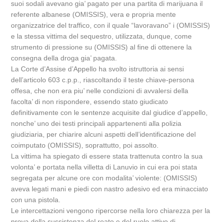
suoi sodali avevano gia’ pagato per una partita di marijuana il
referente albanese (OMISSIS), vera e propria mente
organizzatrice del traffico, con il quale “lavoravano” i (OMISSIS)
e la stessa vittima del sequestro, utilizzata, dunque, come
strumento di pressione su (OMISSIS) al fine di ottenere la
consegna della droga gia’ pagata.
La Corte d’Assise d’Appello ha svolto istruttoria ai sensi
dell’articolo 603 c.p.p., riascoltando il teste chiave-persona
offesa, che non era piu’ nelle condizioni di avvalersi della
facolta’ di non rispondere, essendo stato giudicato
definitivamente con le sentenze acquisite dal giudice d’appello,
nonche’ uno dei testi principali appartenenti alla polizia
giudiziaria, per chiarire alcuni aspetti dell’identificazione del
coimputato (OMISSIS), soprattutto, poi assolto.
La vittima ha spiegato di essere stata trattenuta contro la sua
volonta’ e portata nella villetta di Lanuvio in cui era poi stata
segregata per alcune ore con modalita’ violente: (OMISSIS)
aveva legati mani e piedi con nastro adesivo ed era minacciato
con una pistola.
Le intercettazioni vengono ripercorse nella loro chiarezza per la
prova della sussistenza del reato e del ruolo attivo di