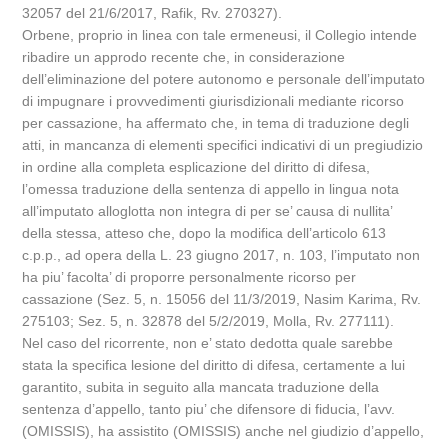
32057 del 21/6/2017, Rafik, Rv. 270327).
Orbene, proprio in linea con tale ermeneusi, il Collegio intende
ribadire un approdo recente che, in considerazione
dell’eliminazione del potere autonomo e personale dell’imputato
di impugnare i provvedimenti giurisdizionali mediante ricorso
per cassazione, ha affermato che, in tema di traduzione degli
atti, in mancanza di elementi specifici indicativi di un pregiudizio
in ordine alla completa esplicazione del diritto di difesa,
l’omessa traduzione della sentenza di appello in lingua nota
all’imputato alloglotta non integra di per se’ causa di nullita’
della stessa, atteso che, dopo la modifica dell’articolo 613
c.p.p., ad opera della L. 23 giugno 2017, n. 103, l’imputato non
ha piu’ facolta’ di proporre personalmente ricorso per
cassazione (Sez. 5, n. 15056 del 11/3/2019, Nasim Karima, Rv.
275103; Sez. 5, n. 32878 del 5/2/2019, Molla, Rv. 277111).
Nel caso del ricorrente, non e’ stato dedotta quale sarebbe
stata la specifica lesione del diritto di difesa, certamente a lui
garantito, subita in seguito alla mancata traduzione della
sentenza d’appello, tanto piu’ che difensore di fiducia, l’avv.
(OMISSIS), ha assistito (OMISSIS) anche nel giudizio d’appello,