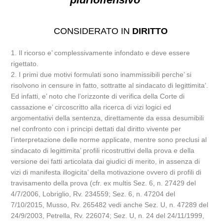
CONSIDERATO IN
DIRITTO
1. Il ricorso e’ complessivamente infondato e deve essere
rigettato.
2. I primi due motivi formulati sono inammissibili perche’ si
risolvono in censure in fatto, sottratte al sindacato di legittimita’.
Ed infatti, e’ noto che l’orizzonte di verifica della Corte di
cassazione e’ circoscritto alla ricerca di vizi logici ed
argomentativi della sentenza, direttamente da essa desumibili
nel confronto con i principi dettati dal diritto vivente per
l’interpretazione delle norme applicate, mentre sono preclusi al
sindacato di legittimita’ profili ricostruttivi della prova e della
versione dei fatti articolata dai giudici di merito, in assenza di
vizi di manifesta illogicita’ della motivazione ovvero di profili di
travisamento della prova (cfr. ex multis Sez. 6, n. 27429 del
4/7/2006, Lobriglio, Rv. 234559; Sez. 6, n. 47204 del
7/10/2015, Musso, Rv. 265482 vedi anche Sez. U, n. 47289 del
24/9/2003, Petrella, Rv. 226074; Sez. U, n. 24 del 24/11/1999,