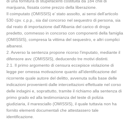
di una fornitura di stupefacenti costituita da 184 chili di
marijuana, fissata come prezzo della liberazione.
Il coimputato (OMISSIS) e’ stato assolto, ai sensi dell’articolo
530 cpv. c.p.p., sia dal concorso nel sequestro di persona, sia
dal reato di importazione dall’Albania del carico di droga
predetto, commesso in concorso con componenti della famiglia
(OMISSIS), compresa la vittima del sequestro, e altri complici
albanesi.
2. Avverso la sentenza propone ricorso l’imputato, mediante il
difensore avv. (OMISSIS), deducendo tre motivi distinti.
2.1. Il primo argomento di censura eccepisce violazione di
legge per omessa motivazione quanto all’identificazione del
ricorrente quale autore del delitto, avvenuta sulla base delle
indicazioni provenienti dalle intercettazioni effettuate nel corso
delle indagini e, soprattutto, tramite il richiamo alla sentenza di
primo grado ed alla testimonianza del teste di polizia
giudiziaria, il maresciallo (OMISSIS), il quale tuttavia non ha
fornito elementi documentali che attestassero tale
identificazione.