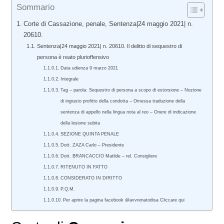
Sommario
Corte di Cassazione, penale, Sentenza|24 maggio 2021| n.
20610.
Sentenza|24 maggio 2021| n. 20610. Il delitto di sequestro di
persona è reato plurioffensivo
Data udienza 9 marzo 2021
Integrale
Tag – parola: Sequestro di persona a scopo di estorsione – Nozione
di ingiusto profitto della condotta – Omessa traduzione della
sentenza di appello nella lingua nota al reo – Onere di indicazione
della lesione subita
SEZIONE QUINTA PENALE
Dott. ZAZA Carlo – Presidente
Dott. BRANCACCIO Matilde – rel. Consigliere
RITENUTO IN FATTO
CONSIDERATO IN DIRITTO
P.Q.M.
Per aprire la pagina facebook @avvrenatodisa Cliccare qui