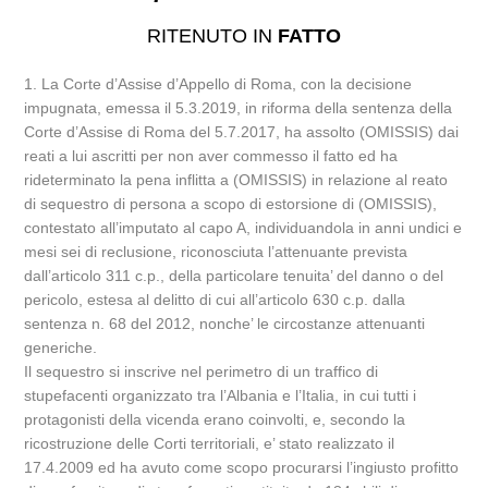
RITENUTO IN
FATTO
1. La Corte d’Assise d’Appello di Roma, con la decisione
impugnata, emessa il 5.3.2019, in riforma della sentenza della
Corte d’Assise di Roma del 5.7.2017, ha assolto (OMISSIS) dai
reati a lui ascritti per non aver commesso il fatto ed ha
rideterminato la pena inflitta a (OMISSIS) in relazione al reato
di sequestro di persona a scopo di estorsione di (OMISSIS),
contestato all’imputato al capo A, individuandola in anni undici e
mesi sei di reclusione, riconosciuta l’attenuante prevista
dall’articolo 311 c.p., della particolare tenuita’ del danno o del
pericolo, estesa al delitto di cui all’articolo 630 c.p. dalla
sentenza n. 68 del 2012, nonche’ le circostanze attenuanti
generiche.
Il sequestro si inscrive nel perimetro di un traffico di
stupefacenti organizzato tra l’Albania e l’Italia, in cui tutti i
protagonisti della vicenda erano coinvolti, e, secondo la
ricostruzione delle Corti territoriali, e’ stato realizzato il
17.4.2009 ed ha avuto come scopo procurarsi l’ingiusto profitto