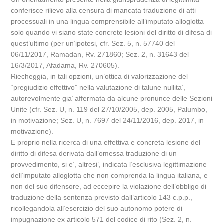
conferisce rilievo alla censura di mancata traduzione di atti
processuali in una lingua comprensibile all’imputato alloglotta
solo quando vi siano state concrete lesioni del diritto di difesa di
quest’ultimo (per un’ipotesi, cfr. Sez. 5, n. 57740 del
06/11/2017, Ramadan, Rv. 271860; Sez. 2, n. 31643 del
16/3/2017, Afadama, Rv. 270605).
Riecheggia, in tali opzioni, un’ottica di valorizzazione del
“pregiudizio effettivo” nella valutazione di talune nullita’,
autorevolmente gia’ affermata da alcune pronunce delle Sezioni
Unite (cfr. Sez. U, n. 119 del 27/10/2005, dep. 2005, Palumbo,
in motivazione; Sez. U, n. 7697 del 24/11/2016, dep. 2017, in
motivazione).
E proprio nella ricerca di una effettiva e concreta lesione del
diritto di difesa derivata dall’omessa traduzione di un
provvedimento, si e’, altresi’, indicata l’esclusiva legittimazione
dell’imputato alloglotta che non comprenda la lingua italiana, e
non del suo difensore, ad eccepire la violazione dell’obbligo di
traduzione della sentenza previsto dall’articolo 143 c.p.p.,
ricollegandola all’esercizio del suo autonomo potere di
impugnazione ex articolo 571 del codice di rito (Sez. 2, n.