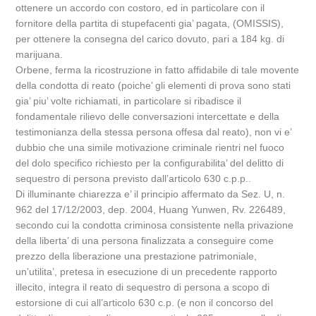
ottenere un accordo con costoro, ed in particolare con il
fornitore della partita di stupefacenti gia’ pagata, (OMISSIS),
per ottenere la consegna del carico dovuto, pari a 184 kg. di
marijuana.
Orbene, ferma la ricostruzione in fatto affidabile di tale movente
della condotta di reato (poiche’ gli elementi di prova sono stati
gia’ piu’ volte richiamati, in particolare si ribadisce il
fondamentale rilievo delle conversazioni intercettate e della
testimonianza della stessa persona offesa dal reato), non vi e’
dubbio che una simile motivazione criminale rientri nel fuoco
del dolo specifico richiesto per la configurabilita’ del delitto di
sequestro di persona previsto dall’articolo 630 c.p.p..
Di illuminante chiarezza e’ il principio affermato da Sez. U, n.
962 del 17/12/2003, dep. 2004, Huang Yunwen, Rv. 226489,
secondo cui la condotta criminosa consistente nella privazione
della liberta’ di una persona finalizzata a conseguire come
prezzo della liberazione una prestazione patrimoniale,
un’utilita’, pretesa in esecuzione di un precedente rapporto
illecito, integra il reato di sequestro di persona a scopo di
estorsione di cui all’articolo 630 c.p. (e non il concorso del