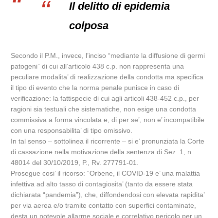
Il delitto di epidemia
colposa
Secondo il P.M., invece, l’inciso “mediante la diffusione di germi
patogeni” di cui all’articolo 438 c.p. non rappresenta una
peculiare modalita’ di realizzazione della condotta ma specifica
il tipo di evento che la norma penale punisce in caso di
verificazione: la fattispecie di cui agli articoli 438-452 c.p., per
ragioni sia testuali che sistematiche, non esige una condotta
commissiva a forma vincolata e, di per se’, non e’ incompatibile
con una responsabilita’ di tipo omissivo.
In tal senso – sottolinea il ricorrente – si e’ pronunziata la Corte
di cassazione nella motivazione della sentenza di Sez. 1, n.
48014 del 30/10/2019, P., Rv. 277791-01.
Prosegue cosi’ il ricorso: “Orbene, il COVID-19 e’ una malattia
infettiva ad alto tasso di contagiosita’ (tanto da essere stata
dichiarata “pandemia”), che, diffondendosi con elevata rapidita’
per via aerea e/o tramite contatto con superfici contaminate,
desta un notevole allarme sociale e correlativo pericolo per un