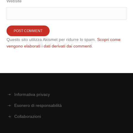
Website
Questo sito utilizza Akismet per ridurre lo spam.
Scopri come
vengono elaborati i dati derivati dai commenti
.
Informativa privacy
Esonero di responsabilità
Collaborazioni