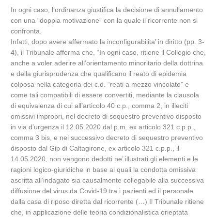
In ogni caso, l’ordinanza giustifica la decisione di annullamento
con una “doppia motivazione” con la quale il ricorrente non si
confronta.
Infatti, dopo avere affermato la inconfigurabilita’ in diritto (pp. 3-
4), il Tribunale afferma che, “In ogni caso, ritiene il Collegio che,
anche a voler aderire all’orientamento minoritario della dottrina
e della giurisprudenza che qualificano il reato di epidemia
colposa nella categoria dei c.d. “reati a mezzo vincolato” e
come tali compatibili di essere convertiti, mediante la clausola
di equivalenza di cui all’articolo 40 c.p., comma 2, in illeciti
omissivi impropri, nel decreto di sequestro preventivo disposto
in via d’urgenza il 12.05.2020 dal p.m. ex articolo 321 c.p.p.,
comma 3 bis, e nel successivo decreto di sequestro preventivo
disposto dal Gip di Caltagirone, ex articolo 321 c.p.p., il
14.05.2020, non vengono dedotti ne’ illustrati gli elementi e le
ragioni logico-giuridiche in base ai quali la condotta omissiva
ascritta all’indagato sia causalmente collegabile alla successiva
diffusione del virus da Covid-19 tra i pazienti ed il personale
dalla casa di riposo diretta dal ricorrente (…) Il Tribunale ritiene
che, in applicazione delle teoria condizionalistica orieptata