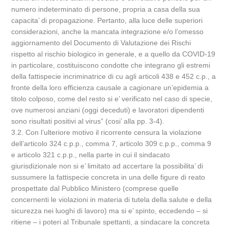
numero indeterminato di persone, propria a casa della sua
capacita’ di propagazione. Pertanto, alla luce delle superiori
considerazioni, anche la mancata integrazione e/o l’omesso
aggiornamento del Documento di Valutazione dei Rischi
rispetto al rischio biologico in generale, e a quello da COVID-19
in particolare, costituiscono condotte che integrano gli estremi
della fattispecie incriminatrice di cu agli articoli 438 e 452 c.p., a
fronte della loro efficienza causale a cagionare un’epidemia a
titolo colposo, come del resto si e’ verificato nel caso di specie,
ove numerosi anziani (oggi deceduti) e lavoratori dipendenti
sono risultati positivi al virus” (cosi’ alla pp. 3-4).
3.2. Con l’ulteriore motivo il ricorrente censura la violazione
dell’articolo 324 c.p.p., comma 7, articolo 309 c.p.p., comma 9
e articolo 321 c.p.p., nella parte in cui il sindacato
giurisdizionale non si e’ limitato ad accertare la possibilita’ di
sussumere la fattispecie concreta in una delle figure di reato
prospettate dal Pubblico Ministero (comprese quelle
concernenti le violazioni in materia di tutela della salute e della
sicurezza nei luoghi di lavoro) ma si e’ spinto, eccedendo – si
ritiene – i poteri al Tribunale spettanti, a sindacare la concreta