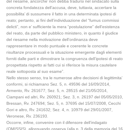
del riesame, ancorche’ non debba tradursi nel sindacato sulla
concreta fondatezza dell’accusa, deve, tuttavia, accertare la
possibilita’ di sussumere il fatto in una determinata ipotesi di
reato; pertanto, ai fini dell’individuazione del “fumus commissi
delicti”, non e’ sufficiente la mera “postulazione” dell’esistenza
del reato, da parte del pubblico ministero, in quanto il giudice
del riesame nella motivazione dell’ordinanza deve
rappresentare in modo puntuale e coerente le concrete
risultanze processuali e la situazione emergente dagli elementi
forniti dalle parti e dimostrare la congruenza dell’ipotesi di reato
prospettata rispetto ai fatti cui si riferisce la misura cautelare
reale sottoposta al suo esame”.
Nello stesso senso, tra le numerose altre decisioni di legittimita’
conformi, si richiamano Sez. 5, n. 49596 del 16/09/2014,
Armento, Rv. 261677; Sez. 5, n. 28515 del 21/05/2014,
Ciampani ed altri, Rv. 260921; Sez. 3, n. 26197 del 05/05/2010,
Bressan, Rv. 247694; Sez. 5, n. 37695 del 15/07/2008, Cecchi
Gori e altro, Rv. 241632; Sez. 4, n. 10979 del 29/01/2007,
Veronese, Rv. 236193.
Occorre, infine, convenire con il difensore dell’indagato
(OMISSIS), allorquando osserva (alla p. 3 della memoria del 16