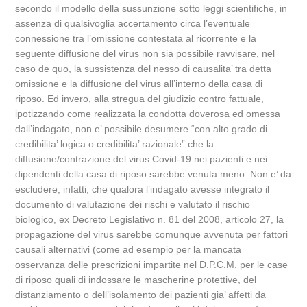
secondo il modello della sussunzione sotto leggi scientifiche, in
assenza di qualsivoglia accertamento circa l’eventuale
connessione tra l’omissione contestata al ricorrente e la
seguente diffusione del virus non sia possibile ravvisare, nel
caso de quo, la sussistenza del nesso di causalita’ tra detta
omissione e la diffusione del virus all’interno della casa di
riposo. Ed invero, alla stregua del giudizio contro fattuale,
ipotizzando come realizzata la condotta doverosa ed omessa
dall’indagato, non e’ possibile desumere “con alto grado di
credibilita’ logica o credibilita’ razionale” che la
diffusione/contrazione del virus Covid-19 nei pazienti e nei
dipendenti della casa di riposo sarebbe venuta meno. Non e’ da
escludere, infatti, che qualora l’indagato avesse integrato il
documento di valutazione dei rischi e valutato il rischio
biologico, ex Decreto Legislativo n. 81 del 2008, articolo 27, la
propagazione del virus sarebbe comunque avvenuta per fattori
causali alternativi (come ad esempio per la mancata
osservanza delle prescrizioni impartite nel D.P.C.M. per le case
di riposo quali di indossare le mascherine protettive, del
distanziamento o dell’isolamento dei pazienti gia’ affetti da