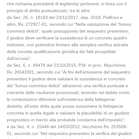
che richiama precedenti di legittimita’ pertinenti, in linea con il
principio di diritto puntualizzato, tra le altre:
da Sez. 26, n. 18183 del 23/11/2017, dep. 2018, Polifroni e
altro, Rv. 272927-01, secondo cui “Nella valutazione del “fumus
commissi delicti”, quale presupposto del sequestro preventivo,
il giudice deve verificare la sussistenza di un concreto quadro
indiziario, non potendosi limitare alla semplice verifica astratta
della corretta qualificazione giuridica dei fatti prospettati
dall’accusa”;
da Sez. 6, n. 49478 del 21/10/2015, P.M. in proc. Macchione,
Rv. 26543301, secondo cui “Ai fini dell’emissione del sequestro
preventivo il giudice deve valutare la sussistenza in concreto
del “fumus commissi delicti” attraverso una verifica puntuale e
coerente delle risultanze processuali, tenendo nel debito conto
le contestazioni difensive sull’esistenza della fattispecie
dedotta, all’esito della quale possa sussumere la fattispecie
concreta in quella legale e valutare la plausibilita’ di un giudizio
prognostico in merito alla probabile condanna dell’imputato”;
e da Sez. 4, n. 15448 del 14/03/2012, Vecchione Rv. 253508-
01, secondo cui “Nel sequestro preventivo la verifica del giudice