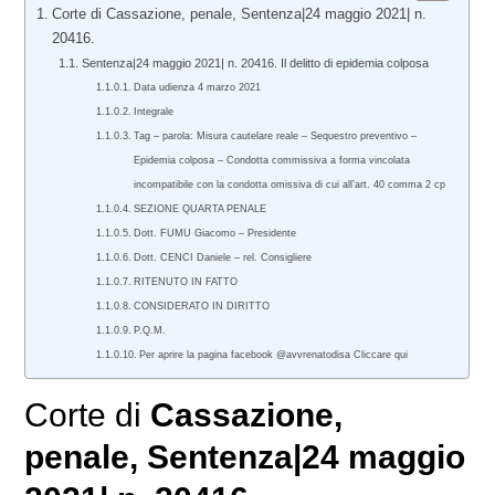
Corte di Cassazione, penale, Sentenza|24 maggio 2021| n.
20416.
Sentenza|24 maggio 2021| n. 20416. Il delitto di epidemia colposa
Data udienza 4 marzo 2021
Integrale
Tag – parola: Misura cautelare reale – Sequestro preventivo –
Epidemia colposa – Condotta commissiva a forma vincolata
incompatibile con la condotta omissiva di cui all’art. 40 comma 2 cp
SEZIONE QUARTA PENALE
Dott. FUMU Giacomo – Presidente
Dott. CENCI Daniele – rel. Consigliere
RITENUTO IN FATTO
CONSIDERATO IN DIRITTO
P.Q.M.
Per aprire la pagina facebook @avvrenatodisa Cliccare qui
Corte di
Cassazione,
penale
, Sentenza|24 maggio