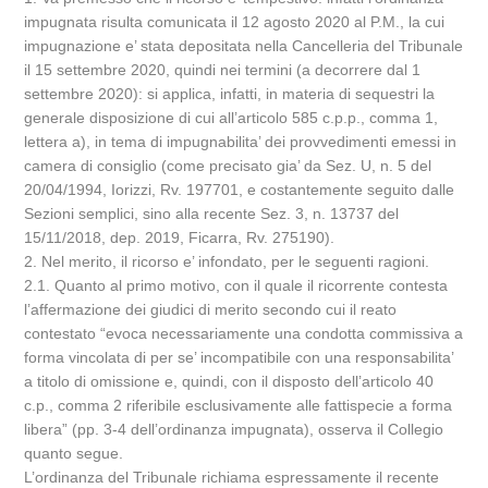
impugnata risulta comunicata il 12 agosto 2020 al P.M., la cui
impugnazione e’ stata depositata nella Cancelleria del Tribunale
il 15 settembre 2020, quindi nei termini (a decorrere dal 1
settembre 2020): si applica, infatti, in materia di sequestri la
generale disposizione di cui all’articolo 585 c.p.p., comma 1,
lettera a), in tema di impugnabilita’ dei provvedimenti emessi in
camera di consiglio (come precisato gia’ da Sez. U, n. 5 del
20/04/1994, Iorizzi, Rv. 197701, e costantemente seguito dalle
Sezioni semplici, sino alla recente Sez. 3, n. 13737 del
15/11/2018, dep. 2019, Ficarra, Rv. 275190).
2. Nel merito, il ricorso e’ infondato, per le seguenti ragioni.
2.1. Quanto al primo motivo, con il quale il ricorrente contesta
l’affermazione dei giudici di merito secondo cui il reato
contestato “evoca necessariamente una condotta commissiva a
forma vincolata di per se’ incompatibile con una responsabilita’
a titolo di omissione e, quindi, con il disposto dell’articolo 40
c.p., comma 2 riferibile esclusivamente alle fattispecie a forma
libera” (pp. 3-4 dell’ordinanza impugnata), osserva il Collegio
quanto segue.
L’ordinanza del Tribunale richiama espressamente il recente