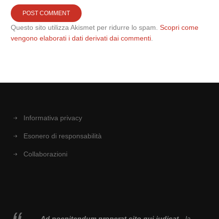
Questo sito utilizza Akismet per ridurre lo spam.
Scopri come
vengono elaborati i dati derivati dai commenti
.
Informativa privacy
Esonero di responsabilità
Collaborazioni
Ad poenitendum properat cito qui iudicat
- la