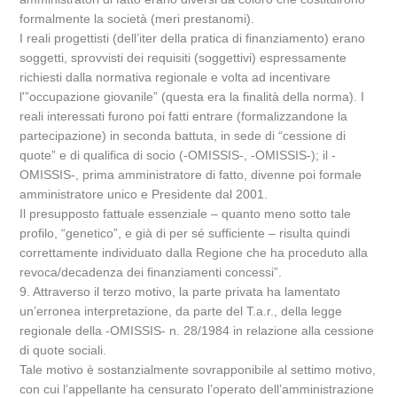
formalmente la società (meri prestanomi).
I reali progettisti (dell’iter della pratica di finanziamento) erano
soggetti, sprovvisti dei requisiti (soggettivi) espressamente
richiesti dalla normativa regionale e volta ad incentivare
l'”occupazione giovanile” (questa era la finalità della norma). I
reali interessati furono poi fatti entrare (formalizzandone la
partecipazione) in seconda battuta, in sede di “cessione di
quote” e di qualifica di socio (-OMISSIS-, -OMISSIS-); il -
OMISSIS-, prima amministratore di fatto, divenne poi formale
amministratore unico e Presidente dal 2001.
Il presupposto fattuale essenziale – quanto meno sotto tale
profilo, “genetico”, e già di per sé sufficiente – risulta quindi
correttamente individuato dalla Regione che ha proceduto alla
revoca/decadenza dei finanziamenti concessi”.
9. Attraverso il terzo motivo, la parte privata ha lamentato
un’erronea interpretazione, da parte del T.a.r., della legge
regionale della -OMISSIS- n. 28/1984 in relazione alla cessione
di quote sociali.
Tale motivo è sostanzialmente sovrapponibile al settimo motivo,
con cui l’appellante ha censurato l’operato dell’amministrazione