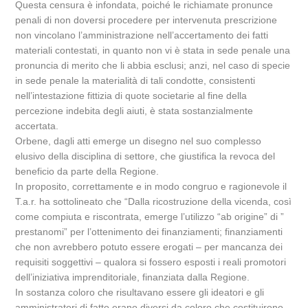
Questa censura è infondata, poiché le richiamate pronunce
penali di non doversi procedere per intervenuta prescrizione
non vincolano l’amministrazione nell’accertamento dei fatti
materiali contestati, in quanto non vi è stata in sede penale una
pronuncia di merito che li abbia esclusi; anzi, nel caso di specie
in sede penale la materialità di tali condotte, consistenti
nell’intestazione fittizia di quote societarie al fine della
percezione indebita degli aiuti, è stata sostanzialmente
accertata.
Orbene, dagli atti emerge un disegno nel suo complesso
elusivo della disciplina di settore, che giustifica la revoca del
beneficio da parte della Regione.
In proposito, correttamente e in modo congruo e ragionevole il
T.a.r. ha sottolineato che “Dalla ricostruzione della vicenda, così
come compiuta e riscontrata, emerge l’utilizzo “ab origine” di ”
prestanomi” per l’ottenimento dei finanziamenti; finanziamenti
che non avrebbero potuto essere erogati – per mancanza dei
requisiti soggettivi – qualora si fossero esposti i reali promotori
dell’iniziativa imprenditoriale, finanziata dalla Regione.
In sostanza coloro che risultavano essere gli ideatori e gli
amministratori di fatto erano diversi da coloro che costituirono