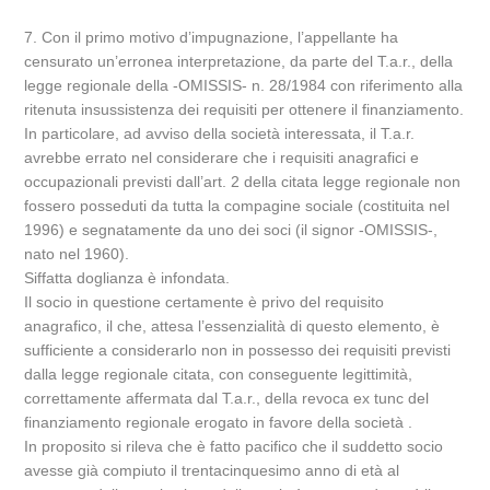
7. Con il primo motivo d’impugnazione, l’appellante ha
censurato un’erronea interpretazione, da parte del T.a.r., della
legge regionale della -OMISSIS- n. 28/1984 con riferimento alla
ritenuta insussistenza dei requisiti per ottenere il finanziamento.
In particolare, ad avviso della società interessata, il T.a.r.
avrebbe errato nel considerare che i requisiti anagrafici e
occupazionali previsti dall’art. 2 della citata legge regionale non
fossero posseduti da tutta la compagine sociale (costituita nel
1996) e segnatamente da uno dei soci (il signor -OMISSIS-,
nato nel 1960).
Siffatta doglianza è infondata.
Il socio in questione certamente è privo del requisito
anagrafico, il che, attesa l’essenzialità di questo elemento, è
sufficiente a considerarlo non in possesso dei requisiti previsti
dalla legge regionale citata, con conseguente legittimità,
correttamente affermata dal T.a.r., della revoca ex tunc del
finanziamento regionale erogato in favore della società .
In proposito si rileva che è fatto pacifico che il suddetto socio
avesse già compiuto il trentacinquesimo anno di età al