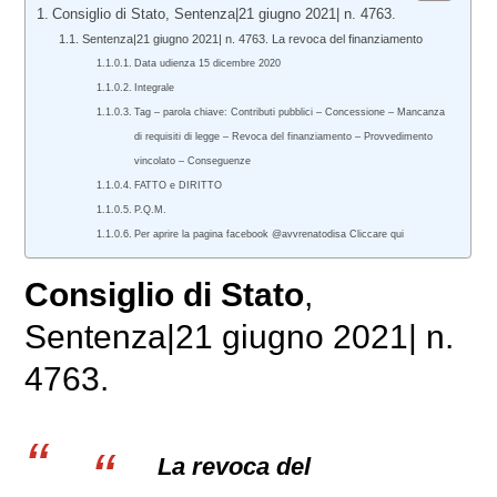
Consiglio di Stato, Sentenza|21 giugno 2021| n. 4763.
Sentenza|21 giugno 2021| n. 4763. La revoca del finanziamento
Data udienza 15 dicembre 2020
Integrale
Tag – parola chiave: Contributi pubblici – Concessione – Mancanza
di requisiti di legge – Revoca del finanziamento – Provvedimento
vincolato – Conseguenze
FATTO e DIRITTO
P.Q.M.
Per aprire la pagina facebook @avvrenatodisa Cliccare qui
Consiglio di Stato
,
Sentenza|21 giugno 2021| n.
4763.
La revoca del