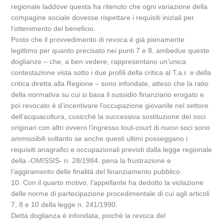
regionale laddove questa ha ritenuto che ogni variazione della
compagine sociale dovesse rispettare i requisiti iniziali per
l’ottenimento del beneficio.
Posto che il provvedimento di revoca è già pienamente
legittimo per quanto precisato nei punti 7 e 8, ambedue queste
doglianze – che, a ben vedere, rappresentano un’unica
contestazione vista sotto i due profili della critica al T.a.r. e della
critica diretta alla Regione – sono infondate, atteso che la ratio
della normativa su cui si basa il sussidio finanziario erogato e
poi revocato è d’incentivare l’occupazione giovanile nel settore
dell’acquacoltura, cosicché la successiva sostituzione dei soci
originari con altri ovvero l’ingresso tout-court di nuovi soci sono
ammissibili soltanto se anche questi ultimi posseggano i
requisiti anagrafici e occupazionali previsti dalla legge regionale
della -OMISSIS- n. 28/1984, pena la frustrazione e
l’aggiramento delle finalità del finanziamento pubblico.
10. Con il quarto motivo, l’appellante ha dedotto la violazione
delle norme di partecipazione procedimentale di cui agli articoli
7, 8 e 10 della legge n. 241/1990.
Detta doglianza è infondata, poiché la revoca del