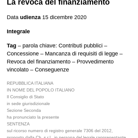
La revoca del finanziamento
Data
udienza
15 dicembre 2020
Integrale
Tag
– parola chiave: Contributi pubblici –
Concessione – Mancanza di requisiti di legge –
Revoca del finanziamento – Provvedimento
vincolato – Conseguenze
REPUBBLICA ITALIANA
IN NOME DEL POPOLO ITALIANO
Il Consiglio di Stato
in sede giurisdizionale
Sezione Seconda
ha pronunciato la presente
SENTENZA
sul ricorso numero di registro generale 7306 del 2012,
proposto dalla Ch. s.r.l., in persona del legale rappresentante