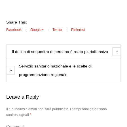
Share This:
Facebook
Google+
Twitter
Pinterest
Il delitto di sequestro di persona è reato plurioffensivo
Servizio sanitario nazionale e le scelte di
programmazione regionale
Leave a Reply
Il tuo indirizzo email non sarà pubblicato.
I campi obbligatori sono
contrassegnati
*
Comment