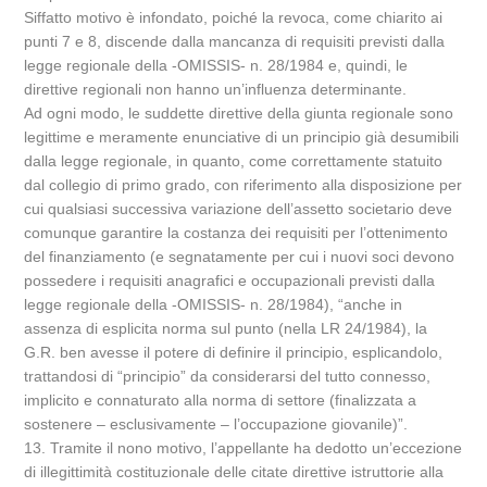
Siffatto motivo è infondato, poiché la revoca, come chiarito ai
punti 7 e 8, discende dalla mancanza di requisiti previsti dalla
legge regionale della -OMISSIS- n. 28/1984 e, quindi, le
direttive regionali non hanno un’influenza determinante.
Ad ogni modo, le suddette direttive della giunta regionale sono
legittime e meramente enunciative di un principio già desumibili
dalla legge regionale, in quanto, come correttamente statuito
dal collegio di primo grado, con riferimento alla disposizione per
cui qualsiasi successiva variazione dell’assetto societario deve
comunque garantire la costanza dei requisiti per l’ottenimento
del finanziamento (e segnatamente per cui i nuovi soci devono
possedere i requisiti anagrafici e occupazionali previsti dalla
legge regionale della -OMISSIS- n. 28/1984), “anche in
assenza di esplicita norma sul punto (nella LR 24/1984), la
G.R. ben avesse il potere di definire il principio, esplicandolo,
trattandosi di “principio” da considerarsi del tutto connesso,
implicito e connaturato alla norma di settore (finalizzata a
sostenere – esclusivamente – l’occupazione giovanile)”.
13. Tramite il nono motivo, l’appellante ha dedotto un’eccezione
di illegittimità costituzionale delle citate direttive istruttorie alla