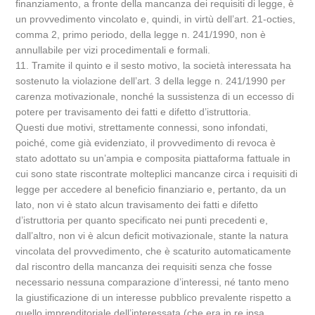
finanziamento, a fronte della mancanza dei requisiti di legge, è
un provvedimento vincolato e, quindi, in virtù dell’art. 21-octies,
comma 2, primo periodo, della legge n. 241/1990, non è
annullabile per vizi procedimentali e formali.
11. Tramite il quinto e il sesto motivo, la società interessata ha
sostenuto la violazione dell’art. 3 della legge n. 241/1990 per
carenza motivazionale, nonché la sussistenza di un eccesso di
potere per travisamento dei fatti e difetto d’istruttoria.
Questi due motivi, strettamente connessi, sono infondati,
poiché, come già evidenziato, il provvedimento di revoca è
stato adottato su un’ampia e composita piattaforma fattuale in
cui sono state riscontrate molteplici mancanze circa i requisiti di
legge per accedere al beneficio finanziario e, pertanto, da un
lato, non vi è stato alcun travisamento dei fatti e difetto
d’istruttoria per quanto specificato nei punti precedenti e,
dall’altro, non vi è alcun deficit motivazionale, stante la natura
vincolata del provvedimento, che è scaturito automaticamente
dal riscontro della mancanza dei requisiti senza che fosse
necessario nessuna comparazione d’interessi, né tanto meno
la giustificazione di un interesse pubblico prevalente rispetto a
quello imprenditoriale dell’interessata (che era in re ipsa,