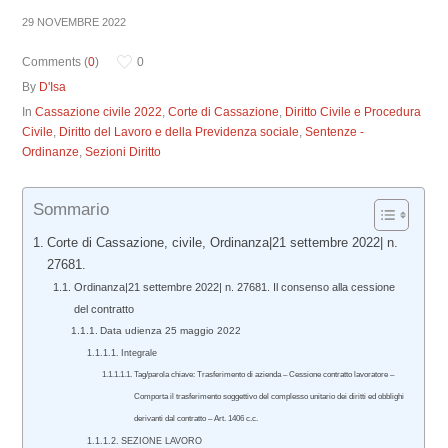
29 NOVEMBRE 2022
Comments (
0
)
0
By
D'Isa
In
Cassazione civile 2022
,
Corte di Cassazione
,
Diritto Civile e Procedura
Civile
,
Diritto del Lavoro e della Previdenza sociale
,
Sentenze -
Ordinanze
,
Sezioni Diritto
Sommario
Corte di Cassazione, civile, Ordinanza|21 settembre 2022| n.
27681.
Ordinanza|21 settembre 2022| n. 27681. Il consenso alla cessione
del contratto
Data udienza 25 maggio 2022
Integrale
Tag/parola chiave: Trasferimento di azienda – Cessione contratto lavoratore –
Comporta il trasferimento soggettivo del complesso unitario dei diritti ed obblighi
derivanti dal contratto – Art. 1406 c.c.
SEZIONE LAVORO