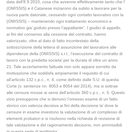
data dell’8.9.2010, cosa che avvenne effettivamente tanto che l’
(OMISSIS) e il Catanese iniziarono da subito a lavorare per la
nuova parte datoriale, cessando ogni contatto lavorativo con la
(OMISSIS) – mantenendo ogni trattamento economico e
normativo gia’ goduto presso l’appaltante”. I giudici di appello,
ai fini del consenso alla cessione del contratto, hanno
valorizzato, oltre al dato di fatto incontestato della
sottoscrizione della lettera di assunzione del lavoratore alle
dipendenze della (OMISSIS) s.r.l., l’esecuzione del contratto di
lavoro con la predetta societa’ per la durata di oltre un anno.
21. Tale accertamento fattuale non solo appare sorretto da
motivazione che soddisfa ampiamente il requisito di cui
all’articolo 132 c.p.c., n. 4, come definito dalle S.U. di questa
Corte (v. sentenze nn. 8053 e 8054 del 2014), ma si sottrae
alle censure mosse ai sensi dell’articolo 360 c.p.c., n. 5. Questo
vizio presuppone che si denunci l’omesso esame di un fatto
storico con valenza decisiva ai fini della decisione la’ dove le
censure in esame investono la valutazione di un complesso di
elementi probatori e si risolvono nella richiesta di revisione di
tale valutazione e del ragionamento decisorio, non ammissibili
in questa sede di legittimita’.