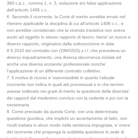
360 c.p.c., comma 1, n. 3, violazione e/o falsa applicazione
dell’articolo 1406 c.c..
6. Secondo il ricorrente, la Corte di merito avrebbe errato nel
ritenere applicabile la disciplina di cui all’articolo 1406 c.c., e
non avrebbe considerato che la vicenda traslativa non aveva
avuto ad oggetto lo stesso rapporto di lavoro, bensi’ un nuovo e
diverso rapporto, originatosi dalla sottoscrizione in data
8.9.2010 del contratto con (OMISSIS) s.r.l. che prevedeva un
diverso inquadramento, una diversa decorrenza iniziale ed
anche una diversa anzianita’ professionale nonche’
l’applicazione di un differente contratto collettivo.
7. Il motivo di ricorso e’ inammissibile in quanto l’attuale
ricorrente non indica in quali atti processuali e in che termini
avesse sollevato nei gradi di merito la questione della diversita’
dei rapporti dal medesimo conclusi con la cedente e poi con la
cessionaria.
8. Come precisato da questa Corte, ove una determinata
questione giuridica, che implichi un accertamento di fatto, non
risulti trattata in alcun modo nella sentenza impugnata, e’ onere
del ricorrente che proponga la suddetta questione in sede di