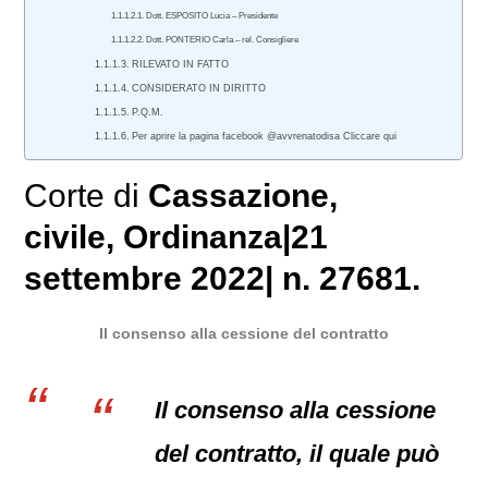
Dott. ESPOSITO Lucia – Presidente
Dott. PONTERIO Carla – rel. Consigliere
RILEVATO IN FATTO
CONSIDERATO IN DIRITTO
P.Q.M.
Per aprire la pagina facebook @avvrenatodisa Cliccare qui
Corte di
Cassazione
,
civile
, Ordinanza|21
settembre 2022| n. 27681.
Il consenso alla cessione del contratto
Il consenso alla cessione
del contratto, il quale può