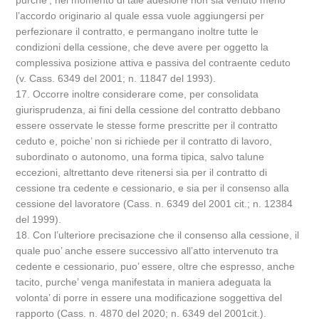
purche’, nel momento di tale adesione non sia venuto meno
l’accordo originario al quale essa vuole aggiungersi per
perfezionare il contratto, e permangano inoltre tutte le
condizioni della cessione, che deve avere per oggetto la
complessiva posizione attiva e passiva del contraente ceduto
(v. Cass. 6349 del 2001; n. 11847 del 1993).
17. Occorre inoltre considerare come, per consolidata
giurisprudenza, ai fini della cessione del contratto debbano
essere osservate le stesse forme prescritte per il contratto
ceduto e, poiche’ non si richiede per il contratto di lavoro,
subordinato o autonomo, una forma tipica, salvo talune
eccezioni, altrettanto deve ritenersi sia per il contratto di
cessione tra cedente e cessionario, e sia per il consenso alla
cessione del lavoratore (Cass. n. 6349 del 2001 cit.; n. 12384
del 1999).
18. Con l’ulteriore precisazione che il consenso alla cessione, il
quale puo’ anche essere successivo all’atto intervenuto tra
cedente e cessionario, puo’ essere, oltre che espresso, anche
tacito, purche’ venga manifestata in maniera adeguata la
volonta’ di porre in essere una modificazione soggettiva del
rapporto (Cass. n. 4870 del 2020; n. 6349 del 2001cit.).