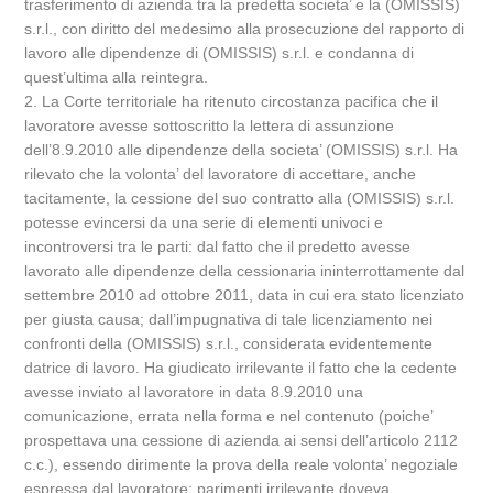
trasferimento di azienda tra la predetta societa’ e la (OMISSIS)
s.r.l., con diritto del medesimo alla prosecuzione del rapporto di
lavoro alle dipendenze di (OMISSIS) s.r.l. e condanna di
quest’ultima alla reintegra.
2. La Corte territoriale ha ritenuto circostanza pacifica che il
lavoratore avesse sottoscritto la lettera di assunzione
dell’8.9.2010 alle dipendenze della societa’ (OMISSIS) s.r.l. Ha
rilevato che la volonta’ del lavoratore di accettare, anche
tacitamente, la cessione del suo contratto alla (OMISSIS) s.r.l.
potesse evincersi da una serie di elementi univoci e
incontroversi tra le parti: dal fatto che il predetto avesse
lavorato alle dipendenze della cessionaria ininterrottamente dal
settembre 2010 ad ottobre 2011, data in cui era stato licenziato
per giusta causa; dall’impugnativa di tale licenziamento nei
confronti della (OMISSIS) s.r.l., considerata evidentemente
datrice di lavoro. Ha giudicato irrilevante il fatto che la cedente
avesse inviato al lavoratore in data 8.9.2010 una
comunicazione, errata nella forma e nel contenuto (poiche’
prospettava una cessione di azienda ai sensi dell’articolo 2112
c.c.), essendo dirimente la prova della reale volonta’ negoziale
espressa dal lavoratore; parimenti irrilevante doveva