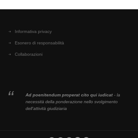
Informativa privacy
Esonero di responsabilità
Collaborazioni
Ad poenitendum properat cito qui iudicat
- la
necessità della ponderazione nello svolgimento
dell'attività giudiziaria