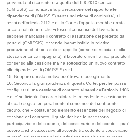
pervenuta al ricorrente era quella dell’8.9.2010 con cui
(OMISSIS) comunicava la prosecuzione del rapporto alle
dipendenze di (OMISSIS) senza soluzione di continuita’, ai
sensi dell’articolo 2112 c.c.; la Corte d’appello avrebbe errato
ancora nel ritenere che vi fosse il consenso del lavoratore
sebbene mancasse il contratto di assunzione del predetto da
parte di (OMISSIS), essendo inammissibile la relativa
produzione effettuata solo in appello (come riconosciuto nella
stessa sentenza impugnata); il lavoratore non ha mai prestato il
consenso alla cessione ma ha sottoscritto un nuovo contratto
alle dipendenze di (OMISSIS) s.r.l..
15. Neppure questo motivo puo’ trovare accoglimento.
16. Secondo la giurisprudenza di questa Corte, perche’ possa
configurarsi una cessione di contratto ai sensi dell’articolo 1406
c.c. e’ sufficiente l’accordo bilaterale tra cedente e cessionario
al quale segua temporalmente il consenso del contraente
ceduto, che – costituendo elemento essenziale del negozio di
cessione del contratto, il quale richiede la necessaria
partecipazione del cedente, del cessionario e del ceduto – puo’
essere anche successivo all’accordo tra cedente e cessionario