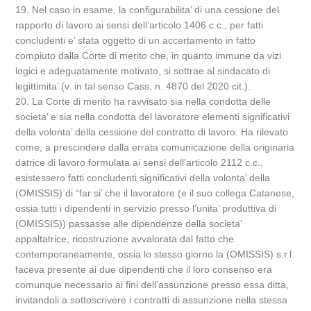
19. Nel caso in esame, la configurabilita’ di una cessione del
rapporto di lavoro ai sensi dell’articolo 1406 c.c., per fatti
concludenti e’ stata oggetto di un accertamento in fatto
compiuto dalla Corte di merito che, in quanto immune da vizi
logici e adeguatamente motivato, si sottrae al sindacato di
legittimita’ (v. in tal senso Cass. n. 4870 del 2020 cit.).
20. La Corte di merito ha ravvisato sia nella condotta delle
societa’ e sia nella condotta del lavoratore elementi significativi
della volonta’ della cessione del contratto di lavoro. Ha rilevato
come, a prescindere dalla errata comunicazione della originaria
datrice di lavoro formulata ai sensi dell’articolo 2112 c.c.,
esistessero fatti concludenti significativi della volonta’ della
(OMISSIS) di “far si’ che il lavoratore (e il suo collega Catanese,
ossia tutti i dipendenti in servizio presso l’unita’ produttiva di
(OMISSIS)) passasse alle dipendenze della societa’
appaltatrice, ricostruzione avvalorata dal fatto che
contemporaneamente, ossia lo stesso giorno la (OMISSIS) s.r.l.
faceva presente ai due dipendenti che il loro consenso era
comunque necessario ai fini dell’assunzione presso essa ditta,
invitandoli a sottoscrivere i contratti di assunzione nella stessa