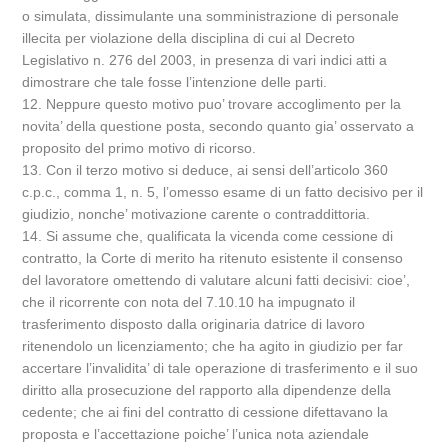
o simulata, dissimulante una somministrazione di personale
illecita per violazione della disciplina di cui al Decreto
Legislativo n. 276 del 2003, in presenza di vari indici atti a
dimostrare che tale fosse l’intenzione delle parti.
12. Neppure questo motivo puo’ trovare accoglimento per la
novita’ della questione posta, secondo quanto gia’ osservato a
proposito del primo motivo di ricorso.
13. Con il terzo motivo si deduce, ai sensi dell’articolo 360
c.p.c., comma 1, n. 5, l’omesso esame di un fatto decisivo per il
giudizio, nonche’ motivazione carente o contraddittoria.
14. Si assume che, qualificata la vicenda come cessione di
contratto, la Corte di merito ha ritenuto esistente il consenso
del lavoratore omettendo di valutare alcuni fatti decisivi: cioe’,
che il ricorrente con nota del 7.10.10 ha impugnato il
trasferimento disposto dalla originaria datrice di lavoro
ritenendolo un licenziamento; che ha agito in giudizio per far
accertare l’invalidita’ di tale operazione di trasferimento e il suo
diritto alla prosecuzione del rapporto alla dipendenze della
cedente; che ai fini del contratto di cessione difettavano la
proposta e l’accettazione poiche’ l’unica nota aziendale