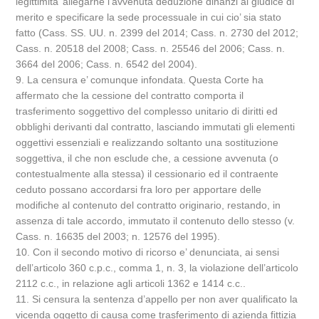
legittimita’ allegarne l’avvenuta deduzione dinanzi al giudice di
merito e specificare la sede processuale in cui cio’ sia stato
fatto (Cass. SS. UU. n. 2399 del 2014; Cass. n. 2730 del 2012;
Cass. n. 20518 del 2008; Cass. n. 25546 del 2006; Cass. n.
3664 del 2006; Cass. n. 6542 del 2004).
9. La censura e’ comunque infondata. Questa Corte ha
affermato che la cessione del contratto comporta il
trasferimento soggettivo del complesso unitario di diritti ed
obblighi derivanti dal contratto, lasciando immutati gli elementi
oggettivi essenziali e realizzando soltanto una sostituzione
soggettiva, il che non esclude che, a cessione avvenuta (o
contestualmente alla stessa) il cessionario ed il contraente
ceduto possano accordarsi fra loro per apportare delle
modifiche al contenuto del contratto originario, restando, in
assenza di tale accordo, immutato il contenuto dello stesso (v.
Cass. n. 16635 del 2003; n. 12576 del 1995).
10. Con il secondo motivo di ricorso e’ denunciata, ai sensi
dell’articolo 360 c.p.c., comma 1, n. 3, la violazione dell’articolo
2112 c.c., in relazione agli articoli 1362 e 1414 c.c..
11. Si censura la sentenza d’appello per non aver qualificato la
vicenda oggetto di causa come trasferimento di azienda fittizia