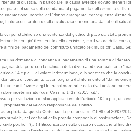
nuta di giustizia. In particolare, la causa avrebbe dovuto ritenersi di 
te rassegnate nel senso della condanna al pagamento della somma di Euro
i documentazione, nonche’ del “danno emergente, conseguenza diretta del
egli interessi moratori e della rivalutazione monetaria dal fatto illecito al
cui per stabilire se una sentenza del giudice di pace sia stata pronunci
erimento non gia’ il contenuto della decisione, ma il valore della causa, 
e ai fini del pagamento del contributo unificato (ex multis cfr. Cass., Sez
 Pace una domanda di condanna al pagamento di una somma di denaro infer
ompagnandola pero’ con la richiesta della diversa ed eventualmente “mag
’articolo 14 c.p.c. – di valore indeterminato, e la sentenza che la conclude 
a domanda di condanna, accompagnata dal riferimento al “danno emerge
 tutto con il favore degli interessi moratori e della rivalutazione monetar
valore indeterminato (cosi’ Cass. n. 14174/2019, cit.).
vata per violazione o falsa applicazione dell’articolo 102 c.p.c., ai sensi
., proprietaria del veicolo responsabile del sinistro.
 ed esplicita da questa Corte, con la pronuncia n. 21896 del 20/09/2017
stro stradale, nei confronti della propria compagnia di assicurazione, De
 civile poiche’: “(…) il litisconsorzio risulta essere necessario al fine
ziale operato verso l’assicuratore del danneggiato, posto che i due assicu