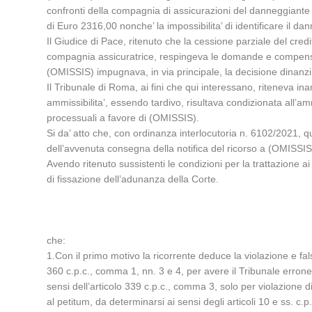
confronti della compagnia di assicurazioni del danneggiante
di Euro 2316,00 nonche’ la impossibilita’ di identificare il da
Il Giudice di Pace, ritenuto che la cessione parziale del cre
compagnia assicuratrice, respingeva le domande e compensava
(OMISSIS) impugnava, in via principale, la decisione dinanz
Il Tribunale di Roma, ai fini che qui interessano, riteneva ina
ammissibilita’, essendo tardivo, risultava condizionata all
processuali a favore di (OMISSIS).
Si da’ atto che, con ordinanza interlocutoria n. 6102/2021, 
dell’avvenuta consegna della notifica del ricorso a (OMISSIS
Avendo ritenuto sussistenti le condizioni per la trattazione ai
di fissazione dell’adunanza della Corte.
che:
1.Con il primo motivo la ricorrente deduce la violazione e fals
360 c.p.c., comma 1, nn. 3 e 4, per avere il Tribunale errone
sensi dell’articolo 339 c.p.c., comma 3, solo per violazione 
al petitum, da determinarsi ai sensi degli articoli 10 e ss. 