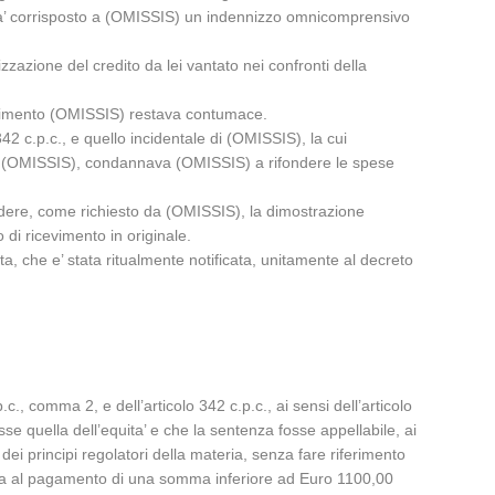
 gia’ corrisposto a (OMISSIS) un indennizzo omnicomprensivo
zzazione del credito da lei vantato nei confronti della
allimento (OMISSIS) restava contumace.
342 c.p.c., e quello incidentale di (OMISSIS), la cui
) ed (OMISSIS), condannava (OMISSIS) a rifondere le spese
endere, come richiesto da (OMISSIS), la dimostrazione
di ricevimento in originale.
sta, che e’ stata ritualmente notificata, unitamente al decreto
c., comma 2, e dell’articolo 342 c.p.c., ai sensi dell’articolo
se quella dell’equita’ e che la sentenza fosse appellabile, ai
ei principi regolatori della materia, senza fare riferimento
ndanna al pagamento di una somma inferiore ad Euro 1100,00