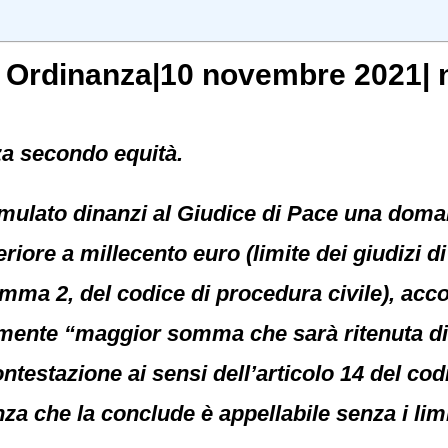
, Ordinanza|10 novembre 2021| n
za secondo equità.
ormulato dinanzi al Giudice di Pace una dom
iore a millecento euro (limite dei giudizi di
comma 2, del codice di procedura civile), ac
mente “maggior somma che sarà ritenuta di g
ontestazione ai sensi dell’articolo 14 del cod
za che la conclude è appellabile senza i limit