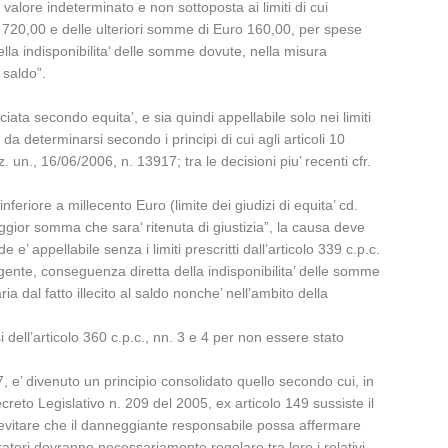
valore indeterminato e non sottoposta ai limiti di cui
 720,00 e delle ulteriori somme di Euro 160,00, per spese
la indisponibilita’ delle somme dovute, nella misura
 saldo”.
ata secondo equita’, e sia quindi appellabile solo nei limiti
da determinarsi secondo i principi di cui agli articoli 10
. un., 16/06/2006, n. 13917; tra le decisioni piu’ recenti cfr.
iore a millecento Euro (limite dei giudizi di equita’ cd.
gior somma che sara’ ritenuta di giustizia”, la causa deve
e’ appellabile senza i limiti prescritti dall’articolo 339 c.p.c.
nte, conseguenza diretta della indisponibilita’ delle somme
ia dal fatto illecito al saldo nonche’ nell’ambito della
 dell’articolo 360 c.p.c., nn. 3 e 4 per non essere stato
, e’ divenuto un principio consolidato quello secondo cui, in
creto Legislativo n. 209 del 2005, ex articolo 149 sussiste il
 di evitare che il danneggiante responsabile possa affermare
ratori dovranno necessariamente regolare tra loro i relativi