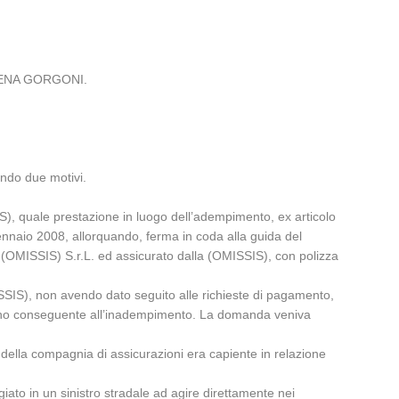
ARILENA GORGONI.
ando due motivi.
SIS), quale prestazione in luogo dell’adempimento, ex articolo
gennaio 2008, allorquando, ferma in coda alla guida del
a (OMISSIS) S.r.L. ed assicurato dalla (OMISSIS), con polizza
MISSIS), non avendo dato seguito alle richieste di pagamento,
 danno conseguente all’inadempimento. La domanda veniva
i della compagnia di assicurazioni era capiente in relazione
iato in un sinistro stradale ad agire direttamente nei