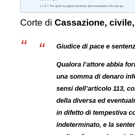
Per aprire la pagina facebook @avvrenatodisa Cliccare qui
Corte di
Cassazione,
civile
Giudice di pace e senten
Qualora l’attore abbia f
una somma di denaro infer
sensi dell’articolo 113, 
della diversa ed eventual
in difetto di tempestiva c
indeterminato, e la senten