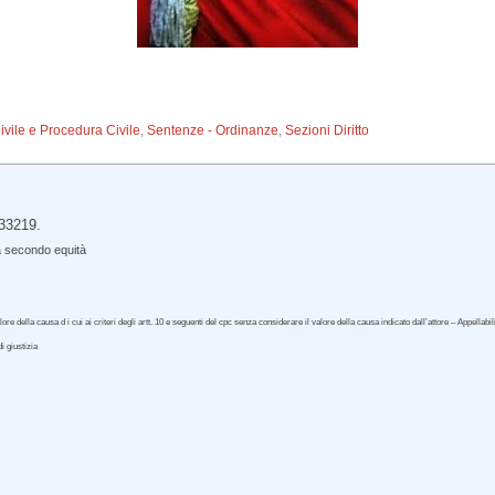
Civile e Procedura Civile
,
Sentenze - Ordinanze
,
Sezioni Diritto
 33219.
a secondo equità
 della causa d i cui ai criteri degli artt. 10 e seguenti del cpc senza considerare il valore della causa indicato dall’attore – Appellabi
 giustizia