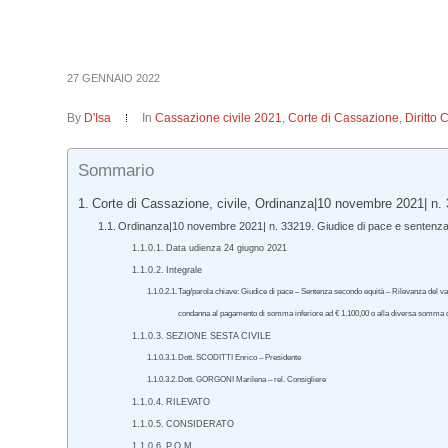
27 GENNAIO 2022
By
D'Isa
In
Cassazione civile 2021
,
Corte di Cassazione
,
Diritto 
Sommario
Corte di Cassazione, civile, Ordinanza|10 novembre 2021| n.
Ordinanza|10 novembre 2021| n. 33219. Giudice di pace e sentenz
Data udienza 24 giugno 2021
Integrale
Tag/parola chiave: Giudice di pace – Sentenza secondo equità – Rilevanza del valore
condanna al pagamento di somma inferiore ad € 1.100,00 o alla diversa somma di
SEZIONE SESTA CIVILE
Dott. SCODITTI Enrico – Presidente
Dott. GORGONI Marilena – rel. Consigliere
RILEVATO
CONSIDERATO
P.Q.M.