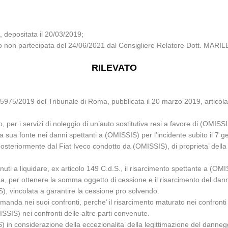
depositata il 20/03/2019;
iglio non partecipata del 24/06/2021 dal Consigliere Relatore Dott. M
RILEVATO
 5975/2019 del Tribunale di Roma, pubblicata il 20 marzo 2019, articol
, per i servizi di noleggio di un’auto sostitutiva resi a favore di (OMIS
a sua fonte nei danni spettanti a (OMISSIS) per l’incidente subito il 7 
 posteriormente dal Fiat Iveco condotto da (OMISSIS), di proprieta’ dell
nuti a liquidare, ex articolo 149 C.d.S., il risarcimento spettante a (O
Roma, per ottenere la somma oggetto di cessione e il risarcimento del
S), vincolata a garantire la cessione pro solvendo.
domanda nei suoi confronti, perche’ il risarcimento maturato nei confront
SIS) nei confronti delle altre parti convenute.
in considerazione della eccezionalita’ della legittimazione del dannegg