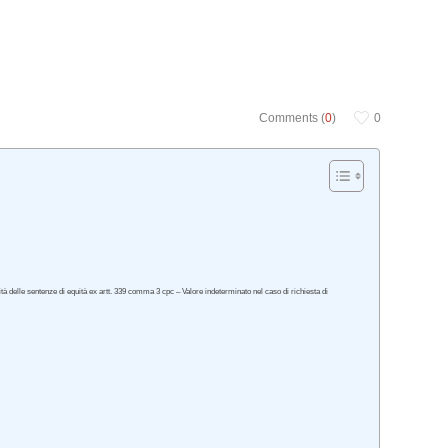
Comments (
0
)
0
lità delle sentenze di equità ex artt. 339 comma 3 cpc – Valore indeterminato nel caso di richiesta di