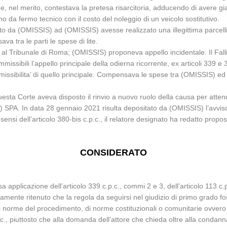
 e, nel merito, contestava la pretesa risarcitoria, adducendo di avere
nno da fermo tecnico con il costo del noleggio di un veicolo sostitutivo.
dito da (OMISSIS) ad (OMISSIS) avesse realizzato una illegittima parcelli
 tra le parti le spese di lite.
i al Tribunale di Roma; (OMISSIS) proponeva appello incidentale. Il F
mmissibili l’appello principale della odierna ricorrente, ex articoli 339 e 
’ammissibilita’ di quello principale. Compensava le spese tra (OMISSIS
questa Corte aveva disposto il rinvio a nuovo ruolo della causa per att
) SPA. In data 28 gennaio 2021 risulta depositato da (OMISSIS) l’avviso 
 sensi dell’articolo 380-bis c.p.c., il relatore designato ha redatto propo
CONSIDERATO
a applicazione dell’articolo 339 c.p.c., commi 2 e 3, dell’articolo 113 c.p.
amente ritenuto che la regola da seguirsi nel giudizio di primo grado fos
di norme del procedimento, di norme costituzionali o comunitarie ovvero d
c.p.c., piuttosto che alla domanda dell’attore che chieda oltre alla co