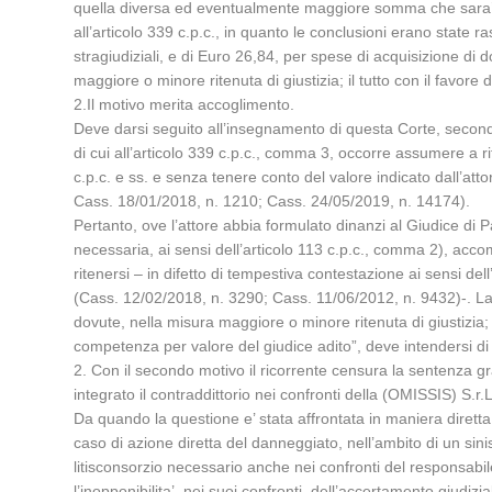
quella diversa ed eventualmente maggiore somma che sara’ rite
all’articolo 339 c.p.c., in quanto le conclusioni erano sta
stragiudiziali, e di Euro 26,84, per spese di acquisizione d
maggiore o minore ritenuta di giustizia; il tutto con il favore d
2.Il motivo merita accoglimento.
Deve darsi seguito all’insegnamento di questa Corte, secondo 
di cui all’articolo 339 c.p.c., comma 3, occorre assumere a rif
c.p.c. e ss. e senza tenere conto del valore indicato dall’attor
Cass. 18/01/2018, n. 1210; Cass. 24/05/2019, n. 14174).
Pertanto, ove l’attore abbia formulato dinanzi al Giudice di
necessaria, ai sensi dell’articolo 113 c.p.c., comma 2), acc
ritenersi – in difetto di tempestiva contestazione ai sensi dell
(Cass. 12/02/2018, n. 3290; Cass. 11/06/2012, n. 9432)-. L
dovute, nella misura maggiore o minore ritenuta di giustizia; il
competenza per valore del giudice adito”, deve intendersi di 
2. Con il secondo motivo il ricorrente censura la sentenza gra
integrato il contraddittorio nei confronti della (OMISSIS) S.r.L
Da quando la questione e’ stata affrontata in maniera diretta
caso di azione diretta del danneggiato, nell’ambito di un sini
litisconsorzio necessario anche nei confronti del responsabile
l’inopponibilita’, nei suoi confronti, dell’accertamento giudi