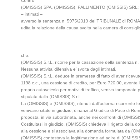
Contro
(OMISSIS) SPA, (OMISSIS), FALLIMENTO (OMISSIS) SRL;
– intimati –
avverso la sentenza n. 5975/2019 del TRIBUNALE di ROMA, 
udita la relazione della causa svolta nella camera di cons
che:
(OMISSIS) S.r.L. ricorre per la cassazione della sentenza n.
Nessuna attivita’ difensiva e’ svolta dagli intimati.
(OMISSIS) S.r.L. deduce in premessa di fatto di aver ricevuto
1198 c.c., una cessione di credito, per Euro 720,00, avente l
proprio autoveicolo per motivi di traffico, veniva tamponata
stipulata dalla (OMISSIS) S.r.l..
La (OMISSIS) e (OMISSIS), ritenuti dall’odierna ricorrente te
venivano citate in giudizio, dinanzi al Giudice di Pace di 
proposta, in via subordinata, anche nei confronti di (OMISSI
Costituitasi in giudizio, (OMISSIS) chiedeva il rigetto della 
alla cessione e si associava alla domanda formulata da (OMIS
(OMISSIS) contestava la legittimazione ad agire di (OMISSIS) 