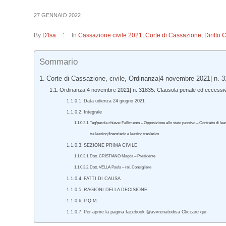
27 GENNAIO 2022
By
D'Isa
In
Cassazione civile 2021
,
Corte di Cassazione
,
Diritto 
Sommario
Corte di Cassazione, civile, Ordinanza|4 novembre 2021| n. 
Ordinanza|4 novembre 2021| n. 31835. Clausola penale ed eccessivi
Data udienza 24 giugno 2021
Integrale
Tag/parola chiave: Fallimento – Opposizione allo stato passivo – Contratto di leasi
tra leasing finanziario e leasing traslativo
SEZIONE PRIMA CIVILE
Dott. CRISTIANO Magda – Presidente
Dott. VELLA Paola – rel. Consigliere
FATTI DI CAUSA
RAGIONI DELLA DECISIONE
P.Q.M.
Per aprire la pagina facebook @avvrenatodisa Cliccare qui