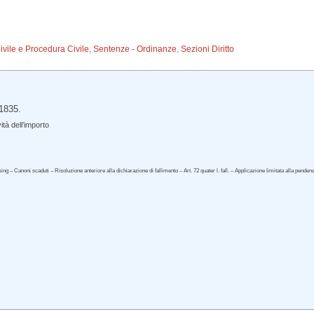
Civile e Procedura Civile
,
Sentenze - Ordinanze
,
Sezioni Diritto
31835.
tà dell’importo
ng – Canoni scaduti – Risoluzione anteriore alla dichiarazione di fallimento – Art. 72 quater l. fall. – Applicazione limitata alla penden