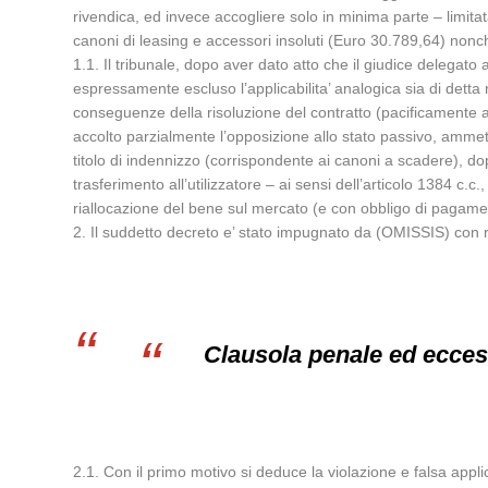
rivendica, ed invece accogliere solo in minima parte – limita
canoni di leasing e accessori insoluti (Euro 30.789,64) nonch
1.1. Il tribunale, dopo aver dato atto che il giudice delegato 
espressamente escluso l’applicabilita’ analogica sia di detta 
conseguenze della risoluzione del contratto (pacificamente a
accolto parzialmente l’opposizione allo stato passivo, ammet
titolo di indennizzo (corrispondente ai canoni a scadere), dop
trasferimento all’utilizzatore – ai sensi dell’articolo 1384 c.
riallocazione del bene sul mercato (e con obbligo di pagame
2. Il suddetto decreto e’ stato impugnato da (OMISSIS) con ric
Clausola penale ed eccess
2.1. Con il primo motivo si deduce la violazione e falsa applic