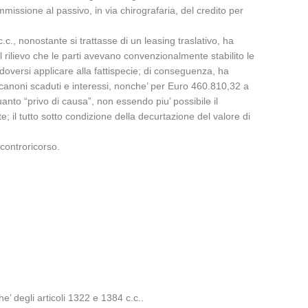
issione al passivo, in via chirografaria, del credito per
c.c., nonostante si trattasse di un leasing traslativo, ha
l rilievo che le parti avevano convenzionalmente stabilito le
doversi applicare alla fattispecie; di conseguenza, ha
 canoni scaduti e interessi, nonche’ per Euro 460.810,32 a
uanto “privo di causa”, non essendo piu’ possibile il
e; il tutto sotto condizione della decurtazione del valore di
 controricorso.
e’ degli articoli 1322 e 1384 c.c..