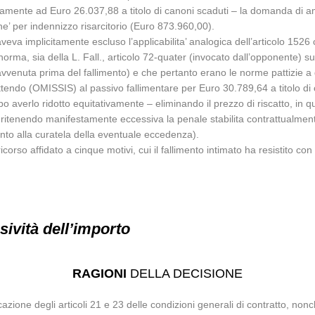
tamente ad Euro 26.037,88 a titolo di canoni scaduti – la domanda di amm
e’ per indennizzo risarcitorio (Euro 873.960,00).
aveva implicitamente escluso l’applicabilita’ analogica dell’articolo 1526 
norma, sia della L. Fall., articolo 72-quater (invocato dall’opponente) su
vvenuta prima del fallimento) e che pertanto erano le norme pattizie a 
tendo (OMISSIS) al passivo fallimentare per Euro 30.789,64 a titolo di
o averlo ridotto equitativamente – eliminando il prezzo di riscatto, in q
c., ritenendo manifestamente eccessiva la penale stabilita contrattualment
nto alla curatela della eventuale eccedenza).
orso affidato a cinque motivi, cui il fallimento intimato ha resistito con
ività dell’importo
RAGIONI
DELLA DECISIONE
azione degli articoli 21 e 23 delle condizioni generali di contratto, nonch