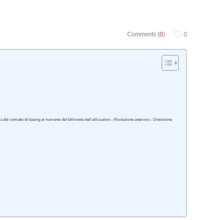
Comments (
0
)
0
za del contratto di leasing al momento del fallimento dell’utilizzatore – Risoluzione anteriore – Distinzione