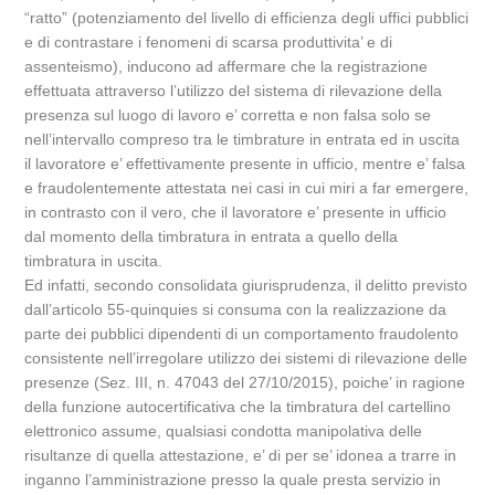
“ratto” (potenziamento del livello di efficienza degli uffici pubblici
e di contrastare i fenomeni di scarsa produttivita’ e di
assenteismo), inducono ad affermare che la registrazione
effettuata attraverso l’utilizzo del sistema di rilevazione della
presenza sul luogo di lavoro e’ corretta e non falsa solo se
nell’intervallo compreso tra le timbrature in entrata ed in uscita
il lavoratore e’ effettivamente presente in ufficio, mentre e’ falsa
e fraudolentemente attestata nei casi in cui miri a far emergere,
in contrasto con il vero, che il lavoratore e’ presente in ufficio
dal momento della timbratura in entrata a quello della
timbratura in uscita.
Ed infatti, secondo consolidata giurisprudenza, il delitto previsto
dall’articolo 55-quinquies si consuma con la realizzazione da
parte dei pubblici dipendenti di un comportamento fraudolento
consistente nell’irregolare utilizzo dei sistemi di rilevazione delle
presenze (Sez. III, n. 47043 del 27/10/2015), poiche’ in ragione
della funzione autocertificativa che la timbratura del cartellino
elettronico assume, qualsiasi condotta manipolativa delle
risultanze di quella attestazione, e’ di per se’ idonea a trarre in
inganno l’amministrazione presso la quale presta servizio in