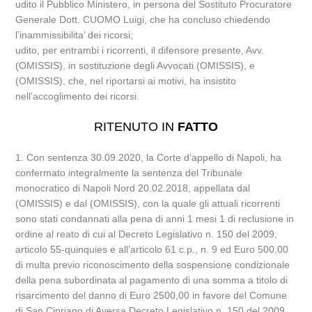
udito il Pubblico Ministero, in persona del Sostituto Procuratore
Generale Dott. CUOMO Luigi, che ha concluso chiedendo
l’inammissibilita’ dei ricorsi;
udito, per entrambi i ricorrenti, il difensore presente, Avv.
(OMISSIS), in sostituzione degli Avvocati (OMISSIS), e
(OMISSIS), che, nel riportarsi ai motivi, ha insistito
nell’accoglimento dei ricorsi.
RITENUTO IN
FATTO
1. Con sentenza 30.09.2020, la Corte d’appello di Napoli, ha
confermato integralmente la sentenza del Tribunale
monocratico di Napoli Nord 20.02.2018, appellata dal
(OMISSIS) e dal (OMISSIS), con la quale gli attuali ricorrenti
sono stati condannati alla pena di anni 1 mesi 1 di reclusione in
ordine al reato di cui al Decreto Legislativo n. 150 del 2009,
articolo 55-quinquies e all’articolo 61 c.p., n. 9 ed Euro 500,00
di multa previo riconoscimento della sospensione condizionale
della pena subordinata al pagamento di una somma a titolo di
risarcimento del danno di Euro 2500,00 in favore del Comune
di San Cipriano di Aversa Decreto Legislativo n. 150 del 2009,