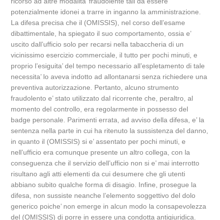
ricorso ad altre modalita’ fraudolente tali da essere
potenzialmente idonei a trarre in inganno la amministrazione.
La difesa precisa che il (OMISSIS), nel corso dell’esame
dibattimentale, ha spiegato il suo comportamento, ossia e’
uscito dall’ufficio solo per recarsi nella tabaccheria di un
vicinissimo esercizio commerciale, il tutto per pochi minuti, e
proprio l’esiguita’ del tempo necessario all’espletamento di tale
necessita’ lo aveva indotto ad allontanarsi senza richiedere una
preventiva autorizzazione. Pertanto, alcuno strumento
fraudolento e’ stato utilizzato dal ricorrente che, peraltro, al
momento del controllo, era regolarmente in possesso del
badge personale. Parimenti errata, ad avviso della difesa, e’ la
sentenza nella parte in cui ha ritenuto la sussistenza del danno,
in quanto il (OMISSIS) si e’ assentato per pochi minuti, e
nell’ufficio era comunque presente un altro collega, con la
conseguenza che il servizio dell’ufficio non si e’ mai interrotto
risultano agli atti elementi da cui desumere che gli utenti
abbiano subito qualche forma di disagio. Infine, prosegue la
difesa, non sussiste neanche l’elemento soggettivo del dolo
generico poiche’ non emerge in alcun modo la consapevolezza
del (OMISSIS) di porre in essere una condotta antigiuridica.