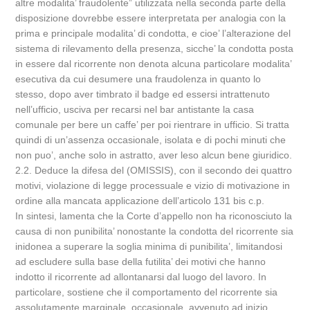
altre modalita’ fraudolente” utilizzata nella seconda parte della
disposizione dovrebbe essere interpretata per analogia con la
prima e principale modalita’ di condotta, e cioe’ l’alterazione del
sistema di rilevamento della presenza, sicche’ la condotta posta
in essere dal ricorrente non denota alcuna particolare modalita’
esecutiva da cui desumere una fraudolenza in quanto lo
stesso, dopo aver timbrato il badge ed essersi intrattenuto
nell’ufficio, usciva per recarsi nel bar antistante la casa
comunale per bere un caffe’ per poi rientrare in ufficio. Si tratta
quindi di un’assenza occasionale, isolata e di pochi minuti che
non puo’, anche solo in astratto, aver leso alcun bene giuridico.
2.2. Deduce la difesa del (OMISSIS), con il secondo dei quattro
motivi, violazione di legge processuale e vizio di motivazione in
ordine alla mancata applicazione dell’articolo 131 bis c.p.
In sintesi, lamenta che la Corte d’appello non ha riconosciuto la
causa di non punibilita’ nonostante la condotta del ricorrente sia
inidonea a superare la soglia minima di punibilita’, limitandosi
ad escludere sulla base della futilita’ dei motivi che hanno
indotto il ricorrente ad allontanarsi dal luogo del lavoro. In
particolare, sostiene che il comportamento del ricorrente sia
assolutamente marginale, occasionale, avvenuto ad inizio