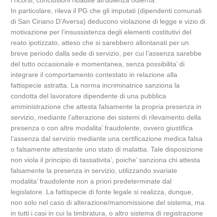
i ricorsi, conclusioni ribadite all’udienza odierna.
In particolare, rileva il PG che gli imputati (dipendenti comunali
di San Ciriano D’Aversa) deducono violazione di legge e vizio di
motivazione per l’insussistenza degli elementi costitutivi del
reato ipotizzato, atteso che si sarebbero allontanati per un
breve periodo dalla sede di servizio, per cui l’assenza sarebbe
del tutto occasionale e momentanea, senza possibilita’ di
integrare il comportamento contestato in relazione alla
fattispecie astratta. La norma incriminatrice sanziona la
condotta del lavoratore dipendente di una pubblica
amministrazione che attesta falsamente la propria presenza in
servizio, mediante l’alterazione dei sistemi di rilevamento della
presenza o con altre modalita’ fraudolente, ovvero giustifica
l’assenza dal servizio mediante una certificazione medica falsa
o falsamente attestante uno stato di malattia. Tale disposizione
non viola il principio di tassativita’, poiche’ sanziona chi attesta
falsamente la presenza in servizio, utilizzando svariate
modalita’ fraudolente non a priori predeterminate dal
legislatore. La fattispecie di fonte legale si realizza, dunque,
non solo nel caso di alterazione/manomissione del sistema, ma
in tutti i casi in cui la timbratura, o altro sistema di registrazione