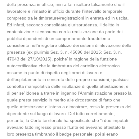
della presenza in ufficio, miri a far risultare falsamente che il
lavoratore e’ rimasto in ufficio durante l’intervallo temporale
compreso tra le timbrature/registrazioni in entrata ed in uscita.
Ed infatti, secondo consolidata giurisprudenza, il delitto in
contestazione si consuma con la realizzazione da parte dei
pubblici dipendenti di un comportamento fraudolento
consistente nell’irregolare utilizzo dei sistemi di rilevazione delle
presenze (ex plurimis Sez. 3, n. 45696 del 2015; Sez. 3, n.
47043 del 27/10/2015), poiche’ in ragione della funzione
autocertificativa che la timbratura del cartellino elettronico
assume in punto di rispetto degli orari di lavoro e
dell’espletamento in concreto delle proprie mansioni, qualsiasi
condotta manipolativa delle risultanze di quella attestazione, e’
di per se’ idonea a trarre in inganno l’Amministrazione presso la
quale presta servizio in merito alle circostanze di fatto che
quella attestazione e’ intesa a dimostrare, ossia la presenza del
dipendente sul luogo di lavoro. Del tutto correttamente,
pertanto, la Corte territoriale ha specificato che “i due imputati
avevano fatto ingresso presso l’Ente ed avevano attestato la
loro presenza timbrando il badge personale: poi si erano