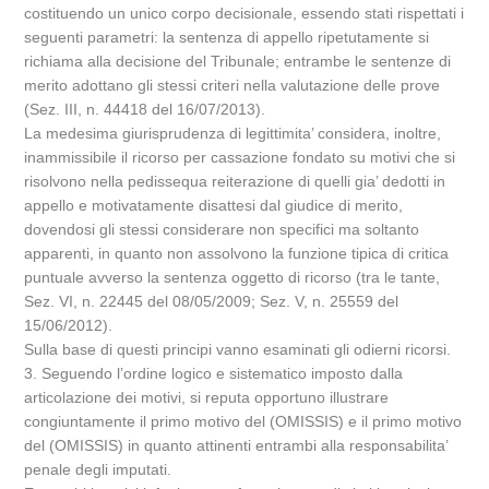
costituendo un unico corpo decisionale, essendo stati rispettati i
seguenti parametri: la sentenza di appello ripetutamente si
richiama alla decisione del Tribunale; entrambe le sentenze di
merito adottano gli stessi criteri nella valutazione delle prove
(Sez. III, n. 44418 del 16/07/2013).
La medesima giurisprudenza di legittimita’ considera, inoltre,
inammissibile il ricorso per cassazione fondato su motivi che si
risolvono nella pedissequa reiterazione di quelli gia’ dedotti in
appello e motivatamente disattesi dal giudice di merito,
dovendosi gli stessi considerare non specifici ma soltanto
apparenti, in quanto non assolvono la funzione tipica di critica
puntuale avverso la sentenza oggetto di ricorso (tra le tante,
Sez. VI, n. 22445 del 08/05/2009; Sez. V, n. 25559 del
15/06/2012).
Sulla base di questi principi vanno esaminati gli odierni ricorsi.
3. Seguendo l’ordine logico e sistematico imposto dalla
articolazione dei motivi, si reputa opportuno illustrare
congiuntamente il primo motivo del (OMISSIS) e il primo motivo
del (OMISSIS) in quanto attinenti entrambi alla responsabilita’
penale degli imputati.