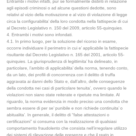
Entrambi i motivi infatti, pur se formalmente distinti in relazione
agli episodi criminosi o ad alcune questioni dedotte, sono
relativi al vizio della motivazione e al vizio di violazione di legge
circa la configurabilita’ della loro condotta nella fattispecie di cui
al Decreto Legislativo n. 150 del 2009, articolo 55-quinquies.
4. Entrambi i motivi sono infondati.
4.1. In primo luogo, per la soluzione del ricorso in esame,
occorre individuare il perimetro in cui e’ applicabile la fattispecie
risultante dal Decreto Legislativo n. 165 del 2001, articolo 55-
quinquies. La giurisprudenza di legittimita’ ha delineato, in
particolare, l’ambito di applicabilita’ della norma, tenendo conto,
da un lato, dei profili di concorrenza con il delitto di truffa
aggravata ai danni dello Stato e, dall’altro, delle conseguenze
della condotta nei casi di particolare tenuita’, ovvero quando le
violazioni non siano state reiterate e ripetute ma limitate. Al
riguardo, la norma evidenzia in modo preciso una condotta che
sembra essere di per se’ punibile e non richiede continuita’ o
abitualita’. In generale, il delitto di “false attestazioni o
certificazioni” si consuma con la realizzazione di qualsiasi
comportamento fraudolento che consista nell’irregolare utilizzo
dei sistemi di rilevazione delle presenze e che il reato in