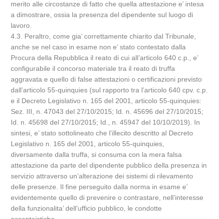
merito alle circostanze di fatto che quella attestazione e’ intesa
a dimostrare, ossia la presenza del dipendente sul luogo di
lavoro.
4.3. Peraltro, come gia’ correttamente chiarito dal Tribunale,
anche se nel caso in esame non e’ stato contestato dalla
Procura della Repubblica il reato di cui all’articolo 640 c.p., e’
configurabile il concorso materiale tra il reato di truffa
aggravata e quello di false attestazioni o certificazioni previsto
dall’articolo 55-quinquies (sul rapporto tra l’articolo 640 cpv. c.p.
e il Decreto Legislativo n. 165 del 2001, articolo 55-quinquies:
Sez. III, n. 47043 del 27/10/2015; Id. n. 45696 del 27/10/2015;
Id. n. 45698 del 27/10/2015; Id., n. 45947 del 10/10/2019). In
sintesi, e’ stato sottolineato che l’illecito descritto al Decreto
Legislativo n. 165 del 2001, articolo 55-quinquies,
diversamente dalla truffa, si consuma con la mera falsa
attestazione da parte del dipendente pubblico della presenza in
servizio attraverso un’alterazione dei sistemi di rilevamento
delle presenze. Il fine perseguito dalla norma in esame e’
evidentemente quello di prevenire o contrastare, nell’interesse
della funzionalita’ dell’ufficio pubblico, le condotte