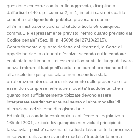
questione concorre con la truffa aggravata, disciplinata
dall’articolo 640 c.p., comma 2, n. 1, in tutti i casi nei quali la
condotta del dipendente pubblico provoca un danno
all’Amministrazione poiche’ al citato articolo 55-quinquies,
comma 1 e’ espressamente previsto “fermo quanto previsto dal
Codice penale” (Sez. III, n. 45698 del 27/10/2015).
Contrariamente a quanto dedotto dai ricorrenti, la Corte di
appello ha rigettato le tesi difensive, secondo cui le condotte
contestate agli imputati, di essersi allontanati dal luogo di lavoro
senza timbrare il badge all’uscita, non sarebbero riconducibili
all’articolo 55-quinquies citato, non essendovi stata
un’alterazione dei sistemi di rilevamento delle presenze e non
essendo ricomprese nelle altre modalita’ fraudolente, che in
quanto non sufficientemente tipizzate devono essere
interpretate restrittivamente nel senso di altre modalita’ di
alterazione del sistema di registrazione.
Ed infatti, la condotta contemplata dal Decreto Legislativo n.
165 del 2001, articolo 55-quinquies non viola il principio di
tassativita’, poiche’ sanziona chi attesta falsamente la presenza
in servizio, utilizzando svariate modalita’ fraudolente non a