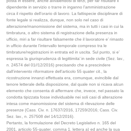
posta in essere, anche avvalendosi di terzi, per far risultare il
dipendente in servizio o trarre in inganno l’amministrazione
circa il rispetto dell’orario di lavoro. La fattispecie disciplinare di
fonte legale si realizza, dunque, non solo nel caso di
alterazione/manomissione del sistema, ma in tutti i casi in cui la
timbratura, o altro sistema di registrazione della presenza in
ufficio, miri a far risultare falsamente che il lavoratore e’ rimasto
in ufficio durante l’intervallo temporale compreso tra le
timbrature/registrazioni in entrata ed in uscita. Sul punto, si e’
espressa la giurisprudenza di legittimita’ in sede civile (Sez. lav.,
n. 24574 del 01//12/2016) precisando che a prescindere
dall’intervento riformatore dell’articolo 55 quater cit., la
ricostruzione innanzi effettuata era, comunque, evincibile dal
tenore letterale della disposizione, dal quale non si ricava alcun
elemento che consenta di affermare che, invece, nel passato la
condotta tipizzata fosse individuabile nei soli casi di alterazione
intesa come manomissione del sistema di rilevazione delle
presenze (Cass. Civ. n. 17637/2016, 17259/2016; Cass. Civ.
Sez. lav., n. 257508 del 14/12/2016).
Pertanto, la formulazione del Decreto Legislativo n. 165 del
2001, articolo 55-quater, comma 1, lettera a) ed anche la sua