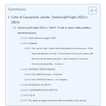
Sommario
Corte di Cassazione, penale, Sentenza|29 luglio 2021| n.
29674.
Sentenza|29 luglio 2021| n. 29674. Frode in danno della pubblica
amministrazione
Data udienza 3 giugno 2021
Integrale
Tag – parola: Frode – Reato in danno della pubblica amministrazione – Prassi
seguita dai dipendenti comunali – Uscita dal posto di lavoro per la pausa caffè –
Mancanza del distributore automatico – Stato di necessità – Esclusione –
Particolare tenuità del fatto – Condizioni
SEZIONE TERZA PENALE
Dott. LIBERATI Giovanni – Presidente
Dott. SCARCELLA Alessio – rel. Consigliere
RITENUTO IN FATTO
CONSIDERATO IN DIRITTO
P.Q.M.
Per aprire la pagina facebook @avvrenatodisa Cliccare qui