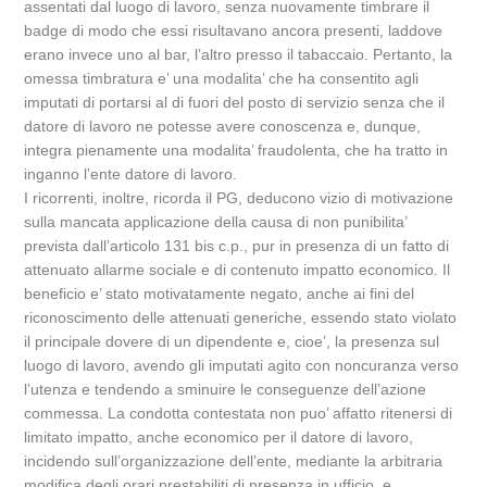
assentati dal luogo di lavoro, senza nuovamente timbrare il
badge di modo che essi risultavano ancora presenti, laddove
erano invece uno al bar, l’altro presso il tabaccaio. Pertanto, la
omessa timbratura e’ una modalita’ che ha consentito agli
imputati di portarsi al di fuori del posto di servizio senza che il
datore di lavoro ne potesse avere conoscenza e, dunque,
integra pienamente una modalita’ fraudolenta, che ha tratto in
inganno l’ente datore di lavoro.
I ricorrenti, inoltre, ricorda il PG, deducono vizio di motivazione
sulla mancata applicazione della causa di non punibilita’
prevista dall’articolo 131 bis c.p., pur in presenza di un fatto di
attenuato allarme sociale e di contenuto impatto economico. Il
beneficio e’ stato motivatamente negato, anche ai fini del
riconoscimento delle attenuati generiche, essendo stato violato
il principale dovere di un dipendente e, cioe’, la presenza sul
luogo di lavoro, avendo gli imputati agito con noncuranza verso
l’utenza e tendendo a sminuire le conseguenze dell’azione
commessa. La condotta contestata non puo’ affatto ritenersi di
limitato impatto, anche economico per il datore di lavoro,
incidendo sull’organizzazione dell’ente, mediante la arbitraria
modifica degli orari prestabiliti di presenza in ufficio, e