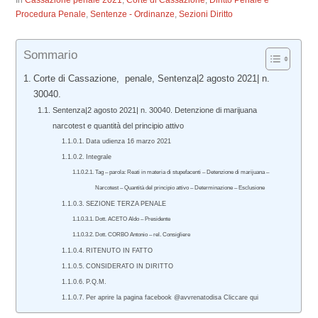
In
Cassazione penale 2021
,
Corte di Cassazione
,
Diritto Penale e
Procedura Penale
,
Sentenze - Ordinanze
,
Sezioni Diritto
Sommario
Corte di Cassazione, penale, Sentenza|2 agosto 2021| n.
30040.
Sentenza|2 agosto 2021| n. 30040. Detenzione di marijuana
narcotest e quantità del principio attivo
Data udienza 16 marzo 2021
Integrale
Tag – parola: Reati in materia di stupefacenti – Detenzione di marijuana –
Narcotest – Quantità del principio attivo – Determinazione – Esclusione
SEZIONE TERZA PENALE
Dott. ACETO Aldo – Presidente
Dott. CORBO Antonio – rel. Consigliere
RITENUTO IN FATTO
CONSIDERATO IN DIRITTO
P.Q.M.
Per aprire la pagina facebook @avvrenatodisa Cliccare qui