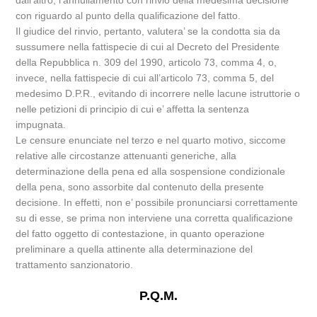
dall’altro, l’annullamento con rinvio della medesima decisione
con riguardo al punto della qualificazione del fatto.
Il giudice del rinvio, pertanto, valutera’ se la condotta sia da
sussumere nella fattispecie di cui al Decreto del Presidente
della Repubblica n. 309 del 1990, articolo 73, comma 4, o,
invece, nella fattispecie di cui all’articolo 73, comma 5, del
medesimo D.P.R., evitando di incorrere nelle lacune istruttorie o
nelle petizioni di principio di cui e’ affetta la sentenza
impugnata.
Le censure enunciate nel terzo e nel quarto motivo, siccome
relative alle circostanze attenuanti generiche, alla
determinazione della pena ed alla sospensione condizionale
della pena, sono assorbite dal contenuto della presente
decisione. In effetti, non e’ possibile pronunciarsi correttamente
su di esse, se prima non interviene una corretta qualificazione
del fatto oggetto di contestazione, in quanto operazione
preliminare a quella attinente alla determinazione del
trattamento sanzionatorio.
P.Q.M.