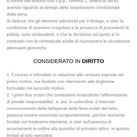
a norma dell’articolo 606 c.p.p., comma 1, lettera b) ed e),
avendo riguardo al diniego della sospensione condizionale
della pena.
Si deduce che gli elementi valorizzati per il diniego, e cioe’ la
condizione di straniero irregolare e la presenza di precedenti di
polizia, sono ambivalenti, e che la decisione sul punto e’ in
contrasto con la contestuale scelta di riconoscere le circostanze
attenuanti generiche.
CONSIDERATO IN
DIRITTO
1. Il ricorso e’ infondato in relazione alle censure esposte nel
primo motivo, ma fondato con riferimento alle doglianze
formulate nel secondo motivo.
2. I primi due motivi che contestano innanzitutto l’affermazione
di penale responsabilita’, e, poi, in subordine, il mancato
riconoscimento della fattispecie della lieve entita’ del fatto,
possono essere esaminati congiuntamente, perche’ entrambi
fondati sul medesimo elemento, e cioe’ sull’assenza di
accertamenti in ordine alla quantita’ di principio attivo, in quanto
limitati al solo narcotest.