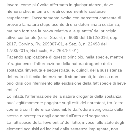
Invero, come piu’ volte affermato in giurisprudenza, deve
ritenersi che, in tema di reati concernenti le sostanze
stupefacenti, l’accertamento svolto con narcotest consente di
provare la natura stupefacente di una determinata sostanza,
ma non fornisce la prova relativa alla quantita’ del principio
attivo contenuto (cosi’, Sez. 6, n. 6069 del 16/12/2016, dep.
2017, Corvino, Rv. 269007-01, e Sez. 3, n. 22498 del
17/03/2015, Ristucchi, Rv. 263784-01).
Facendo applicazione di questo principio, nella specie, mentre
e’ ragionevole l’affermazione della natura drogante della
sostanza rinvenuta e sequestrata, e, quindi, della sussistenza
del reato di illecita detenzione di stupefacenti, lo stesso non
puo’ dirsi con riferimento alla esclusione della fattispecie di lieve
entita’.
Ed infatti, l’affermazione della natura drogante della sostanza
puo’ legittimamente poggiare sugli esiti del narcotest, tra l’altro
coerenti con l’inferenza desumibile dall’odore sprigionato dalla
stessa e percepito dagli operanti all’atto del sequestro.
La fattispecie della lieve entita’ del fatto, invece, allo stato degli
elementi acquisiti ed indicati dalla sentenza impugnata, non