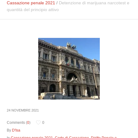
Cassazione penale 2021
/
Detenzione di marijuana narcotest e
quantità del principio attivo
24 NOVEMBRE 2021
Comments (
0
)
0
By
D'Isa