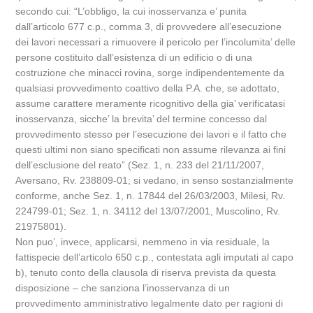
secondo cui: “L’obbligo, la cui inosservanza e’ punita
dall’articolo 677 c.p., comma 3, di provvedere all’esecuzione
dei lavori necessari a rimuovere il pericolo per l’incolumita’ delle
persone costituito dall’esistenza di un edificio o di una
costruzione che minacci rovina, sorge indipendentemente da
qualsiasi provvedimento coattivo della P.A. che, se adottato,
assume carattere meramente ricognitivo della gia’ verificatasi
inosservanza, sicche’ la brevita’ del termine concesso dal
provvedimento stesso per l’esecuzione dei lavori e il fatto che
questi ultimi non siano specificati non assume rilevanza ai fini
dell’esclusione del reato” (Sez. 1, n. 233 del 21/11/2007,
Aversano, Rv. 238809-01; si vedano, in senso sostanzialmente
conforme, anche Sez. 1, n. 17844 del 26/03/2003, Milesi, Rv.
224799-01; Sez. 1, n. 34112 del 13/07/2001, Muscolino, Rv.
21975801).
Non puo’, invece, applicarsi, nemmeno in via residuale, la
fattispecie dell’articolo 650 c.p., contestata agli imputati al capo
b), tenuto conto della clausola di riserva prevista da questa
disposizione – che sanziona l’inosservanza di un
provvedimento amministrativo legalmente dato per ragioni di