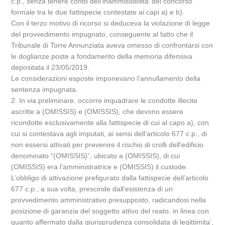
c.p., senza tenere conto dell’inammissibilita’ del concorso
formale tra le due fattispecie contestate ai capi a) e b).
Con il terzo motivo di ricorso si deduceva la violazione di legge
del provvedimento impugnato, conseguente al fatto che il
Tribunale di Torre Annunziata aveva omesso di confrontarsi con
le doglianze poste a fondamento della memoria difensiva
depositata il 23/05/2019.
Le considerazioni esposte imponevano l’annullamento della
sentenza impugnata.
2. In via preliminare, occorre inquadrare le condotte illecite
ascritte a (OMISSIS) e (OMISSIS), che devono essere
ricondotte esclusivamente alla fattispecie di cui al capo a), con
cui si contestava agli imputati, ai sensi dell’articolo 677 c.p., di
non essersi attivati per prevenire il rischio di crolli dell’edificio
denominato “(OMISSIS)”, ubicato a (OMISSIS), di cui
(OMISSIS) era l’amministratrice e (OMISSIS) il custode.
L’obbligo di attivazione prefigurato dalla fattispecie dell’articolo
677 c.p., a sua volta, prescinde dall’esistenza di un
provvedimento amministrativo presupposto, radicandosi nella
posizione di garanzia del soggetto attivo del reato, in linea con
quanto affermato dalla giurisprudenza consolidata di legittimita’,