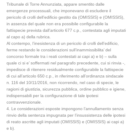
Tribunale di Torre Annunziata, appare smentito dalle
emergenze processuali, che imponevano di escludere il
pericolo di crolli dell’edificio gestito da (OMISSIS) e (OMISSIS),
in assenza del quale non era possibile configurabile la
fattispecie prevista dall’articolo 677 c.p., contestata agli imputati
al capo a) della rubrica.
Al contempo, l’inesistenza di un pericolo di crolli dell’edificio,
ferme restando le considerazioni sull’inammissibilita’ del
concorso formale tra i reati contestati ai capi a) e b) – sulla
quale ci si e’ soffermati nel paragrafo precedente, cui si rinvia -,
impedisce di ritenere residualmente configurabile la fattispecie
di cui all’articolo 650 c.p., in riferimento all’ordinanza sindacale
n. 116 del 10/11/2016, non ricorrendo, nel caso di specie, le
ragioni di giustizia, sicurezza pubblica, ordine pubblico e igiene,
indispensabili per la configurazione di tale ipotesi
contravvenzionale.
4. Le considerazioni esposte impongono l’annullamento senza
rinvio della sentenza impugnata per l’insussistenza delle ipotesi
di reato ascritte agli imputati (OMISSIS) e (OMISSIS) ai capi a)
e b).