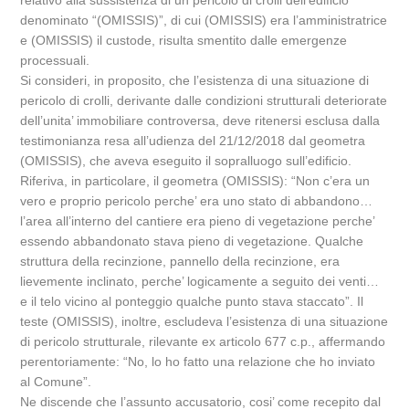
relativo alla sussistenza di un pericolo di crolli dell’edificio
denominato “(OMISSIS)”, di cui (OMISSIS) era l’amministratrice
e (OMISSIS) il custode, risulta smentito dalle emergenze
processuali.
Si consideri, in proposito, che l’esistenza di una situazione di
pericolo di crolli, derivante dalle condizioni strutturali deteriorate
dell’unita’ immobiliare controversa, deve ritenersi esclusa dalla
testimonianza resa all’udienza del 21/12/2018 dal geometra
(OMISSIS), che aveva eseguito il sopralluogo sull’edificio.
Riferiva, in particolare, il geometra (OMISSIS): “Non c’era un
vero e proprio pericolo perche’ era uno stato di abbandono…
l’area all’interno del cantiere era pieno di vegetazione perche’
essendo abbandonato stava pieno di vegetazione. Qualche
struttura della recinzione, pannello della recinzione, era
lievemente inclinato, perche’ logicamente a seguito dei venti…
e il telo vicino al ponteggio qualche punto stava staccato”. Il
teste (OMISSIS), inoltre, escludeva l’esistenza di una situazione
di pericolo strutturale, rilevante ex articolo 677 c.p., affermando
perentoriamente: “No, lo ho fatto una relazione che ho inviato
al Comune”.
Ne discende che l’assunto accusatorio, cosi’ come recepito dal