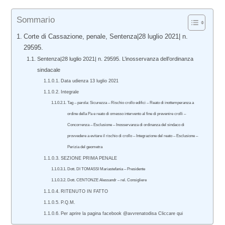
Sommario
Corte di Cassazione, penale, Sentenza|28 luglio 2021| n.
29595.
Sentenza|28 luglio 2021| n. 29595. L’inosservanza dell’ordinanza
sindacale
Data udienza 13 luglio 2021
Integrale
Tag – parola: Sicurezza – Rischio crollo edifici – Reato di inottemperanza a
ordine della Pa e reato di omesso intervento al fine di prevenire crolli –
Concorrenza – Esclusione – Inosservanza di ordinanza del sindaco di
provvedere a evitare il rischio di crollo – Integrazione del reato – Esclusione –
Perizia del geometra
SEZIONE PRIMA PENALE
Dott. DI TOMASSI Mariastefania – Presidente
Dott. CENTONZE Alessandr – rel. Consigliere
RITENUTO IN FATTO
P.Q.M.
Per aprire la pagina facebook @avvrenatodisa Cliccare qui