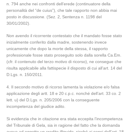
n. 794 anche nei confronti dell’erede (continuatore della
personalità del “de cuius”), che tale rapporto non abbia mai
posto in discussione. (Sez. 2, Sentenza n. 1198 del
30/01/2002).
Non avendo il ricorrente contestato che il mandato fosse stato
inizialmente conferito dalla madre, sostenendo invece
unicamente che dopo la morte della stessa, il rapporto
professionale fosse stato proseguito solo dalla sorella Ca.Em.
(cfr. il contenuto del terzo motivo di ricorso), ne consegue che
risulta applicabile alla fattispecie il disposto di cui all’art. 14 del
D.Lgs. n. 150/2011.
4. Il secondo motivo di ricorso lamenta la violazione e/o falsa
applicazione degli artt. 18 e 20 c.p.c. nonché dell’art. 33 co. 2
lett. u) del D.Lgs. n. 205/2006 con la conseguente
incompetenza del giudice adito.
Si evidenzia che in citazione era stata eccepita l’incompetenza
del Tribunale di Gela, sia in ragione del fatto che la domanda
aveva ad oggetto un credito illiquido, sicché ai sensi dell’art. 18