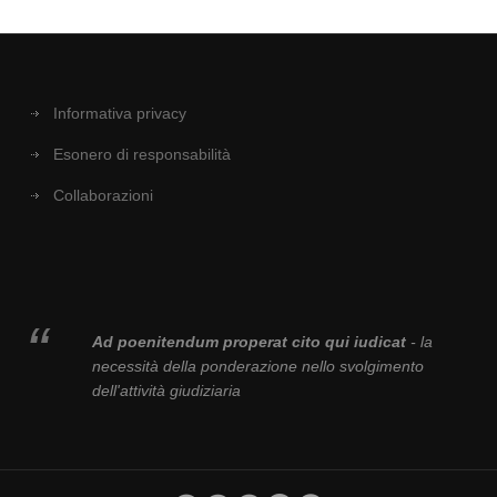
Informativa privacy
Esonero di responsabilità
Collaborazioni
Ad poenitendum properat cito qui iudicat
- la
necessità della ponderazione nello svolgimento
dell'attività giudiziaria