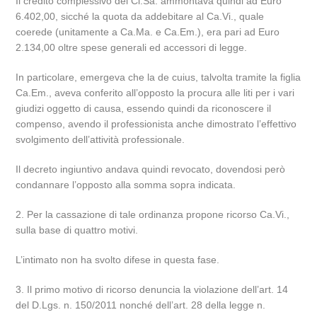
Il credito complessivo del Ci.Sa. ammontava quindi ad Euro
6.402,00, sicché la quota da addebitare al Ca.Vi., quale
coerede (unitamente a Ca.Ma. e Ca.Em.), era pari ad Euro
2.134,00 oltre spese generali ed accessori di legge.
In particolare, emergeva che la de cuius, talvolta tramite la figlia
Ca.Em., aveva conferito all’opposto la procura alle liti per i vari
giudizi oggetto di causa, essendo quindi da riconoscere il
compenso, avendo il professionista anche dimostrato l’effettivo
svolgimento dell’attività professionale.
Il decreto ingiuntivo andava quindi revocato, dovendosi però
condannare l’opposto alla somma sopra indicata.
2. Per la cassazione di tale ordinanza propone ricorso Ca.Vi.,
sulla base di quattro motivi.
L’intimato non ha svolto difese in questa fase.
3. Il primo motivo di ricorso denuncia la violazione dell’art. 14
del D.Lgs. n. 150/2011 nonché dell’art. 28 della legge n.