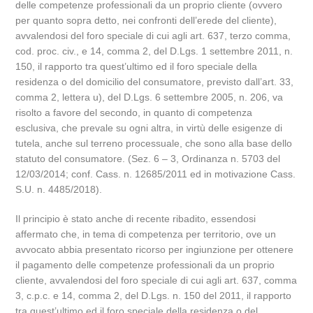
delle competenze professionali da un proprio cliente (ovvero
per quanto sopra detto, nei confronti dell’erede del cliente),
avvalendosi del foro speciale di cui agli art. 637, terzo comma,
cod. proc. civ., e 14, comma 2, del D.Lgs. 1 settembre 2011, n.
150, il rapporto tra quest’ultimo ed il foro speciale della
residenza o del domicilio del consumatore, previsto dall’art. 33,
comma 2, lettera u), del D.Lgs. 6 settembre 2005, n. 206, va
risolto a favore del secondo, in quanto di competenza
esclusiva, che prevale su ogni altra, in virtù delle esigenze di
tutela, anche sul terreno processuale, che sono alla base dello
statuto del consumatore. (Sez. 6 – 3, Ordinanza n. 5703 del
12/03/2014; conf. Cass. n. 12685/2011 ed in motivazione Cass.
S.U. n. 4485/2018).
Il principio è stato anche di recente ribadito, essendosi
affermato che, in tema di competenza per territorio, ove un
avvocato abbia presentato ricorso per ingiunzione per ottenere
il pagamento delle competenze professionali da un proprio
cliente, avvalendosi del foro speciale di cui agli art. 637, comma
3, c.p.c. e 14, comma 2, del D.Lgs. n. 150 del 2011, il rapporto
tra quest’ultimo ed il foro speciale della residenza o del