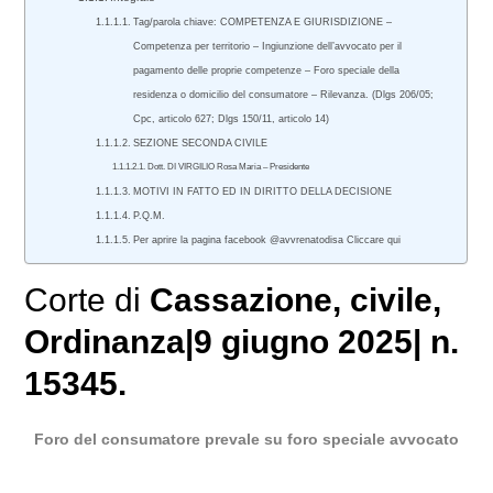
Tag/parola chiave: COMPETENZA E GIURISDIZIONE –
Competenza per territorio – Ingiunzione dell’avvocato per il
pagamento delle proprie competenze – Foro speciale della
residenza o domicilio del consumatore – Rilevanza. (Dlgs 206/05;
Cpc, articolo 627; Dlgs 150/11, articolo 14)
SEZIONE SECONDA CIVILE
Dott. DI VIRGILIO Rosa Maria – Presidente
MOTIVI IN FATTO ED IN DIRITTO DELLA DECISIONE
P.Q.M.
Per aprire la pagina facebook @avvrenatodisa Cliccare qui
Corte di
Cassazione
,
civile
,
Ordinanza|9 giugno 2025| n.
15345.
Foro del consumatore prevale su foro speciale avvocato