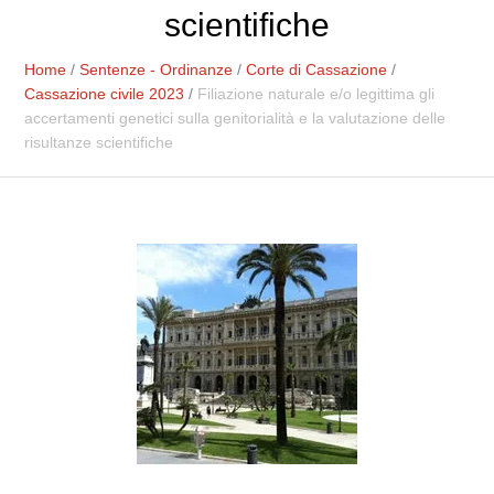
scientifiche
Home
/
Sentenze - Ordinanze
/
Corte di Cassazione
/
Cassazione civile 2023
/
Filiazione naturale e/o legittima gli
accertamenti genetici sulla genitorialità e la valutazione delle
risultanze scientifiche