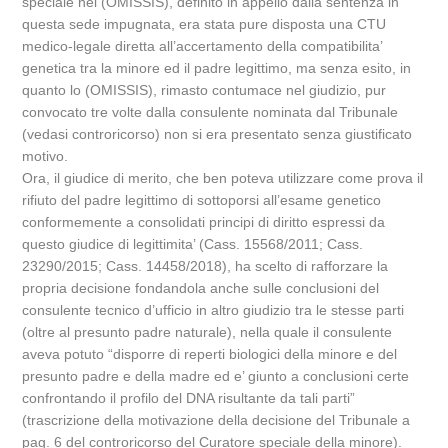
speciale nel (OMISSIS), definito in appello dalla sentenza in
questa sede impugnata, era stata pure disposta una CTU
medico-legale diretta all’accertamento della compatibilita’
genetica tra la minore ed il padre legittimo, ma senza esito, in
quanto lo (OMISSIS), rimasto contumace nel giudizio, pur
convocato tre volte dalla consulente nominata dal Tribunale
(vedasi controricorso) non si era presentato senza giustificato
motivo.
Ora, il giudice di merito, che ben poteva utilizzare come prova il
rifiuto del padre legittimo di sottoporsi all’esame genetico
conformemente a consolidati principi di diritto espressi da
questo giudice di legittimita’ (Cass. 15568/2011; Cass.
23290/2015; Cass. 14458/2018), ha scelto di rafforzare la
propria decisione fondandola anche sulle conclusioni del
consulente tecnico d’ufficio in altro giudizio tra le stesse parti
(oltre al presunto padre naturale), nella quale il consulente
aveva potuto “disporre di reperti biologici della minore e del
presunto padre e della madre ed e’ giunto a conclusioni certe
confrontando il profilo del DNA risultante da tali parti”
(trascrizione della motivazione della decisione del Tribunale a
pag. 6 del controricorso del Curatore speciale della minore).