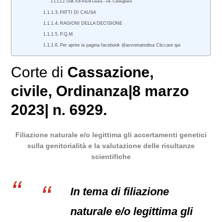
Dott. IOFRIDA Giulia – rel. Consigliere
FATTI DI CAUSA
RAGIONI DELLA DECISIONE
P.Q.M.
Per aprire la pagina facebook @avvrenatodisa Cliccare qui
Corte di
Cassazione
,
civile
, Ordinanza|8 marzo
2023| n. 6929.
Filiazione naturale e/o legittima gli accertamenti genetici
sulla genitorialità e la valutazione delle risultanze
scientifiche
In tema di filiazione
naturale e/o legittima gli