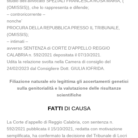
studio dell’avvocato SPEZIALI FRANCESCA ROSA MARIA, (
(OMISSIS)), che lo rappresenta e difende;
– controricorrente –
nonche’
PROCURA DELLA REPUBBLICA PRESSO IL TRIBUNALE,
(OMISSIS);
– intimati –
avverso SENTENZA di CORTE D’APPELLO REGGIO
CALABRIA n. 592/2021 depositata il 07/10/2021.
Udita la relazione svolta nella Camera di consiglio del
24/02/2023 dal Consigliere Dott. GIULIA IOFRIDA.
Filiazione naturale e/o legittima gli accertamenti genetici
sulla genitorialità e la valutazione delle risultanze
scientifiche
FATTI
DI CAUSA
La Corte d’appello di Reggio Calabria, con sentenza n.
592/2021 pubblicata il 15/10/2021, redatta con motivazione
semplificata, ha confermato la decisione del Tribunale di Locri