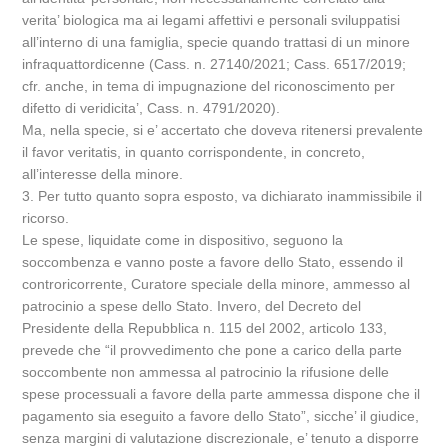
verita’ biologica ma ai legami affettivi e personali sviluppatisi
all’interno di una famiglia, specie quando trattasi di un minore
infraquattordicenne (Cass. n. 27140/2021; Cass. 6517/2019;
cfr. anche, in tema di impugnazione del riconoscimento per
difetto di veridicita’, Cass. n. 4791/2020).
Ma, nella specie, si e’ accertato che doveva ritenersi prevalente
il favor veritatis, in quanto corrispondente, in concreto,
all’interesse della minore.
3. Per tutto quanto sopra esposto, va dichiarato inammissibile il
ricorso.
Le spese, liquidate come in dispositivo, seguono la
soccombenza e vanno poste a favore dello Stato, essendo il
controricorrente, Curatore speciale della minore, ammesso al
patrocinio a spese dello Stato. Invero, del Decreto del
Presidente della Repubblica n. 115 del 2002, articolo 133,
prevede che “il provvedimento che pone a carico della parte
soccombente non ammessa al patrocinio la rifusione delle
spese processuali a favore della parte ammessa dispone che il
pagamento sia eseguito a favore dello Stato”, sicche’ il giudice,
senza margini di valutazione discrezionale, e’ tenuto a disporre