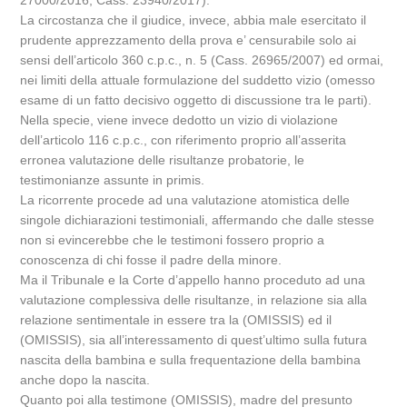
27000/2016; Cass. 23940/2017).
La circostanza che il giudice, invece, abbia male esercitato il
prudente apprezzamento della prova e’ censurabile solo ai
sensi dell’articolo 360 c.p.c., n. 5 (Cass. 26965/2007) ed ormai,
nei limiti della attuale formulazione del suddetto vizio (omesso
esame di un fatto decisivo oggetto di discussione tra le parti).
Nella specie, viene invece dedotto un vizio di violazione
dell’articolo 116 c.p.c., con riferimento proprio all’asserita
erronea valutazione delle risultanze probatorie, le
testimonianze assunte in primis.
La ricorrente procede ad una valutazione atomistica delle
singole dichiarazioni testimoniali, affermando che dalle stesse
non si evincerebbe che le testimoni fossero proprio a
conoscenza di chi fosse il padre della minore.
Ma il Tribunale e la Corte d’appello hanno proceduto ad una
valutazione complessiva delle risultanze, in relazione sia alla
relazione sentimentale in essere tra la (OMISSIS) ed il
(OMISSIS), sia all’interessamento di quest’ultimo sulla futura
nascita della bambina e sulla frequentazione della bambina
anche dopo la nascita.
Quanto poi alla testimone (OMISSIS), madre del presunto