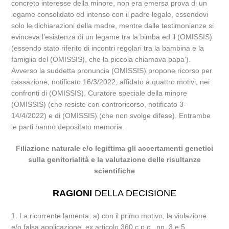
concreto interesse della minore, non era emersa prova di un
legame consolidato ed intenso con il padre legale, essendovi
solo le dichiarazioni della madre, mentre dalle testimonianze si
evinceva l’esistenza di un legame tra la bimba ed il (OMISSIS)
(essendo stato riferito di incontri regolari tra la bambina e la
famiglia del (OMISSIS), che la piccola chiamava papa’).
Avverso la suddetta pronuncia (OMISSIS) propone ricorso per
cassazione, notificato 16/3/2022, affidato a quattro motivi, nei
confronti di (OMISSIS), Curatore speciale della minore
(OMISSIS) (che resiste con controricorso, notificato 3-
14/4/2022) e di (OMISSIS) (che non svolge difese). Entrambe
le parti hanno depositato memoria.
Filiazione naturale e/o legittima gli accertamenti genetici
sulla genitorialità e la valutazione delle risultanze
scientifiche
RAGIONI
DELLA DECISIONE
1. La ricorrente lamenta: a) con il primo motivo, la violazione
e/o falsa applicazione, ex articolo 360 c.p.c., nn. 3 e 5,