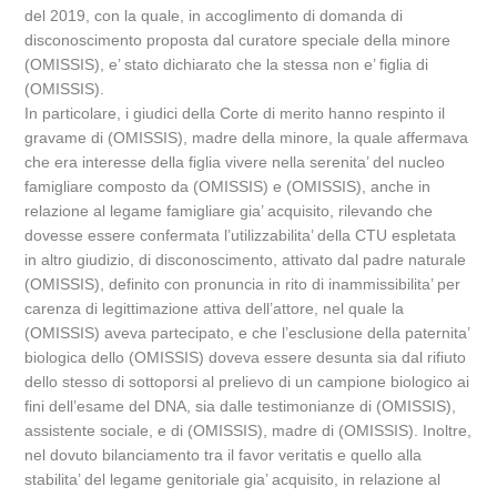
del 2019, con la quale, in accoglimento di domanda di
disconoscimento proposta dal curatore speciale della minore
(OMISSIS), e’ stato dichiarato che la stessa non e’ figlia di
(OMISSIS).
In particolare, i giudici della Corte di merito hanno respinto il
gravame di (OMISSIS), madre della minore, la quale affermava
che era interesse della figlia vivere nella serenita’ del nucleo
famigliare composto da (OMISSIS) e (OMISSIS), anche in
relazione al legame famigliare gia’ acquisito, rilevando che
dovesse essere confermata l’utilizzabilita’ della CTU espletata
in altro giudizio, di disconoscimento, attivato dal padre naturale
(OMISSIS), definito con pronuncia in rito di inammissibilita’ per
carenza di legittimazione attiva dell’attore, nel quale la
(OMISSIS) aveva partecipato, e che l’esclusione della paternita’
biologica dello (OMISSIS) doveva essere desunta sia dal rifiuto
dello stesso di sottoporsi al prelievo di un campione biologico ai
fini dell’esame del DNA, sia dalle testimonianze di (OMISSIS),
assistente sociale, e di (OMISSIS), madre di (OMISSIS). Inoltre,
nel dovuto bilanciamento tra il favor veritatis e quello alla
stabilita’ del legame genitoriale gia’ acquisito, in relazione al