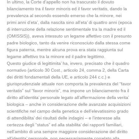
In ultimo, la Corte d’appello non ha trascurato il dovuto
bilanciamento tra il favor minoris ed il favor veritatis, dando la
prevalenza al secondo essendo emerso che la minore, nei
primi anni d’eta’, dalla nascita sino all’eta’ di quattro anni (epoca
di interruzione della relazione sentimentale tra la madre ed il
(OMISSIS)), aveva intessuto un legame affettivo con il presunto
padre biologico, tanto da venire riconosciuto dalla stessa come
figura paterna, mentre alcuna prova era stata raggiunta sul
legame affettivo tra la minore ed il padre legittimo.
Questo giudice di legittimita’ ha, invero, precisato che il quadro
normativo (articolo 30 Cost., articolo 24, comma 2, della Carta
dei diritti fondamentali della UE, e articolo 244 c.c.) e
giurisprudenziale attuale non comporta la prevalenza del “favor
veritatis” sul “favor minoris”, ma impone un bilanciamento fra il
diritto all’identita’ personale legato all’affermazione della verita’
biologica – anche in considerazione delle avanzate acquisizioni
scientifiche nel campo della genetica e dell’elevatissimo grado
di attendibilita’ dei risultati delle indagini – e l’interesse alla
certezza degli “status” ed alla stabilita’ dei rapporti familiari,
nell’ambito di una sempre maggiore considerazione del diritto
all’identita’ personale, non necessariamente correlato alla