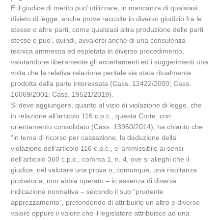
E il giudice di merito puo’ utilizzare, in mancanza di qualsiasi
divieto di legge, anche prove raccolte in diverso giudizio fra le
stesse o altre parti, come qualsiasi altra produzione delle parti
stesse e puo’, quindi, avvalersi anche di una consulenza
tecnica ammessa ed espletata in diverso procedimento,
valutandone liberamente gli accertamenti ed i suggerimenti una
volta che la relativa relazione peritale sia stata ritualmente
prodotta dalla parte interessata (Cass. 12422/2000; Cass.
16069/2001; Cass. 19521/2019).
Si deve aggiungere, quanto al vizio di violazione di legge, che
in relazione all’articolo 116 c.p.c., questa Corte, con
orientamento consolidato (Cass. 13960/2014), ha chiarito che
“in tema di ricorso per cassazione, la deduzione della
violazione dell’articolo 116 c.p.c., e’ ammissibile ai sensi
dell’articolo 360 c.p.c., comma 1, n. 4, ove si alleghi che il
giudice, nel valutare una prova o, comunque, una risultanza
probatoria, non abbia operato – in assenza di diversa
indicazione normativa – secondo il suo “prudente
apprezzamento”, pretendendo di attribuirle un altro e diverso
valore oppure il valore che il legislatore attribuisce ad una