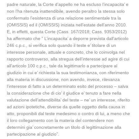
padre naturale, la Corte d’appello ne ha escluso l’incapacita’ e
non l’ha ritenuta inattendibile, avendo peraltro la stessa solo
confermato l’esistenza di una relazione sentimentale tra la
(OMISSIS) ed il (OMISSIS) iniziata nell’estate dell’anno 2010.
E, in effetti, questa Corte (Cass. 167/2018; Cass. 9353/2012)
ha affermato che ” L’incapacita’ a deporre prevista dall’articolo
246 c.p.c., si verifica solo quando il teste e’ titolare di un
interesse personale, attuale e concreto, che lo coinvolga nel
rapporto controverso, alla stregua dell’interesse ad agire di cui
all’articolo 100 c.p.c., tale da legittimarlo a partecipare al
giudizio in cui e’ richiesta la sua testimonianza, con riferimento
alla materia in discussione, non avendo, invece, rilevanza
l’interesse di fatto a un determinato esito del processo – salva
la considerazione che di cio’ il giudice e’ tenuto a fare nella
valutazione dell’attendibilita’ del teste – ne’ un interesse, riferito
ad azioni ipotetiche, diverse da quelle oggetto della causa in
atto, proponibili dal teste medesimo o contro di lui, a meno che
il loro collegamento con la materia del contendere non
determini gia’ concretamente un titolo di legittimazione alla
partecipazione al giudizio”.