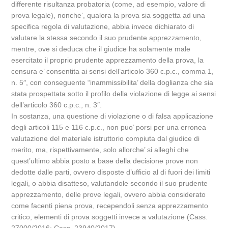
differente risultanza probatoria (come, ad esempio, valore di
prova legale), nonche’, qualora la prova sia soggetta ad una
specifica regola di valutazione, abbia invece dichiarato di
valutare la stessa secondo il suo prudente apprezzamento,
mentre, ove si deduca che il giudice ha solamente male
esercitato il proprio prudente apprezzamento della prova, la
censura e’ consentita ai sensi dell’articolo 360 c.p.c., comma 1,
n. 5″, con conseguente “inammissibilita’ della doglianza che sia
stata prospettata sotto il profilo della violazione di legge ai sensi
dell’articolo 360 c.p.c., n. 3″.
In sostanza, una questione di violazione o di falsa applicazione
degli articoli 115 e 116 c.p.c., non puo’ porsi per una erronea
valutazione del materiale istruttorio compiuta dal giudice di
merito, ma, rispettivamente, solo allorche’ si alleghi che
quest’ultimo abbia posto a base della decisione prove non
dedotte dalle parti, ovvero disposte d’ufficio al di fuori dei limiti
legali, o abbia disatteso, valutandole secondo il suo prudente
apprezzamento, delle prove legali, ovvero abbia considerato
come facenti piena prova, recependoli senza apprezzamento
critico, elementi di prova soggetti invece a valutazione (Cass.