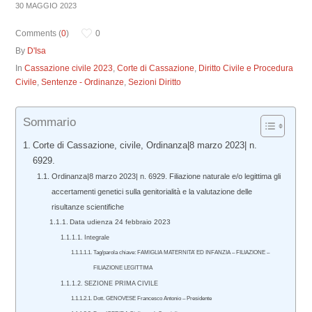
30 MAGGIO 2023
Comments (
0
)
0
By
D'Isa
In
Cassazione civile 2023
,
Corte di Cassazione
,
Diritto Civile e Procedura
Civile
,
Sentenze - Ordinanze
,
Sezioni Diritto
Sommario
Corte di Cassazione, civile, Ordinanza|8 marzo 2023| n.
6929.
Ordinanza|8 marzo 2023| n. 6929. Filiazione naturale e/o legittima gli
accertamenti genetici sulla genitorialità e la valutazione delle
risultanze scientifiche
Data udienza 24 febbraio 2023
Integrale
Tag/parola chiave: FAMIGLIA MATERNITA’ ED INFANZIA – FILIAZIONE –
FILIAZIONE LEGITTIMA
SEZIONE PRIMA CIVILE
Dott. GENOVESE Francesco Antonio – Presidente