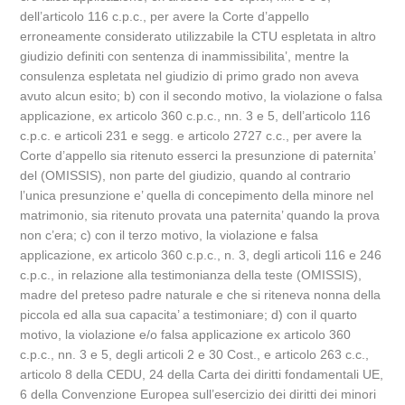
dell’articolo 116 c.p.c., per avere la Corte d’appello
erroneamente considerato utilizzabile la CTU espletata in altro
giudizio definiti con sentenza di inammissibilita’, mentre la
consulenza espletata nel giudizio di primo grado non aveva
avuto alcun esito; b) con il secondo motivo, la violazione o falsa
applicazione, ex articolo 360 c.p.c., nn. 3 e 5, dell’articolo 116
c.p.c. e articoli 231 e segg. e articolo 2727 c.c., per avere la
Corte d’appello sia ritenuto esserci la presunzione di paternita’
del (OMISSIS), non parte del giudizio, quando al contrario
l’unica presunzione e’ quella di concepimento della minore nel
matrimonio, sia ritenuto provata una paternita’ quando la prova
non c’era; c) con il terzo motivo, la violazione e falsa
applicazione, ex articolo 360 c.p.c., n. 3, degli articoli 116 e 246
c.p.c., in relazione alla testimonianza della teste (OMISSIS),
madre del preteso padre naturale e che si riteneva nonna della
piccola ed alla sua capacita’ a testimoniare; d) con il quarto
motivo, la violazione e/o falsa applicazione ex articolo 360
c.p.c., nn. 3 e 5, degli articoli 2 e 30 Cost., e articolo 263 c.c.,
articolo 8 della CEDU, 24 della Carta dei diritti fondamentali UE,
6 della Convenzione Europea sull’esercizio dei diritti dei minori