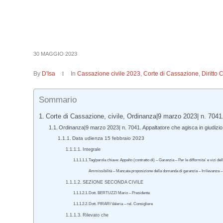
30 MAGGIO 2023
By
D'Isa
In
Cassazione civile 2023
,
Corte di Cassazione
,
Diritto 
Sommario
Corte di Cassazione, civile, Ordinanza|9 marzo 2023| n. 7041
Ordinanza|9 marzo 2023| n. 7041. Appaltatore che agisca in giudizio
Data udienza 15 febbraio 2023
Integrale
Tag/parola chiave: Appalto (contratto di) – Garanzia – Per le difformita’ e vizi 
Ammissibilità – Mancata proposizione della domanda di garanzia – Irrilevanza 
SEZIONE SECONDA CIVILE
Dott. BERTUZZI Mario – Presidente
Dott. PIRARI Valeria – rel. Consigliere
Rilevato che