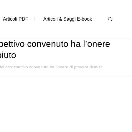
Articoli PDF
Articoli & Saggi E-book
spettivo convenuto ha l’onere
iuto
el corrispettivo convenuto ha l’onere di provare di aver