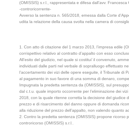
(OMISSIS) s.r.l., rappresentata e difesa dall’avv. Francesca G
-controricorrente-
Avverso la sentenza n. 565/2018, emessa dalla Corte d’Appell
udita la relazione della causa svolta nella camera di consigli
1. Con atto di citazione del 1 marzo 2013, l’impresa edile (
corrispettivo relativo al contratto d’appalto con esso conclu
All’esito del giudizio, nel quale si costitui’ il convenuto, a
individuati dalle parti nel verbale di sopralluogo effettuato 
l’accertamento dei vizi delle opere eseguite, il Tribunale di
al pagamento in suo favore di una somma di denaro, compen
Impugnata la predetta sentenza da (OMISSIS), sul presuppost
dal c.t.u. quale importo occorrente per l’eliminazione dei vi
2018, con la quale ritenne corretta la decisione del giudice 
prezzo e di risarcimento del danno oppure di domanda riconv
alla riduzione del prezzo dell’appalto, non valendo quanto accer
2. Contro la predetta sentenza (OMISSIS) propone ricorso pe
controricorso (OMISSIS) s.r.l..