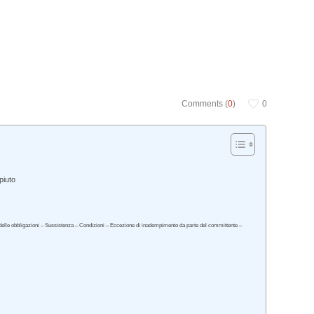
Comments (
0
)
0
piuto
nto delle obbligazioni – Sussistenza – Condizioni – Eccezione di inadempimento da parte del committente –