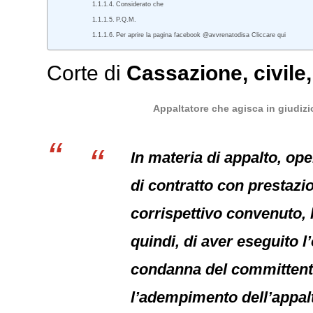
Considerato che
P.Q.M.
Per aprire la pagina facebook @avvrenatodisa Cliccare qui
Corte di
Cassazione
,
civile
Appaltatore che agisca in giudizi
In materia di appalto, op
di contratto con prestazio
corrispettivo convenuto, 
quindi, di aver eseguito 
condanna del committente
l’adempimento dell’appalt