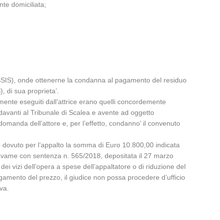
nte domiciliata;
OMISSIS), onde ottenerne la condanna al pagamento del residuo
, di sua proprieta’.
vamente eseguiti dall’attrice erano quelli concordemente
o davanti al Tribunale di Scalea e avente ad oggetto
omanda dell’attore e, per l’effetto, condanno’ il convenuto
 dovuto per l’appalto la somma di Euro 10.800,00 indicata
l gravame con sentenza n. 565/2018, depositata il 27 marzo
i vizi dell’opera a spese dell’appaltatore o di riduzione del
gamento del prezzo, il giudice non possa procedere d’ufficio
ova.