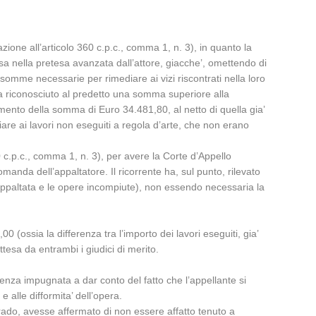
lazione all’articolo 360 c.p.c., comma 1, n. 3), in quanto la
a nella pretesa avanzata dall’attore, giacche’, omettendo di
 somme necessarie per rimediare ai vizi riscontrati nella loro
va riconosciuto al predetto una somma superiore alla
mento della somma di Euro 34.481,80, al netto di quella gia’
iare ai lavori non eseguiti a regola d’arte, che non erano
0 c.p.c., comma 1, n. 3), per avere la Corte d’Appello
anda dell’appaltatore. Il ricorrente ha, sul punto, rilevato
ra appaltata e le opere incompiute), non essendo necessaria la
00 (ossia la differenza tra l’importo dei lavori eseguiti, gia’
ttesa da entrambi i giudici di merito.
tenza impugnata a dar conto del fatto che l’appellante si
 alle difformita’ dell’opera.
grado, avesse affermato di non essere affatto tenuto a