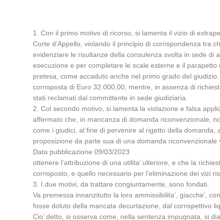
1. Con il primo motivo di ricorso, si lamenta il vizio di extrap
Corte d’Appello, violando il principio di corrispondenza tr
evidenziare le risultanze della consulenza svolta in sede di a
esecuzione e per completare le scale esterne e il parapetto
pretesa, come accaduto anche nel primo grado del giudizio. L
corrisposta di Euro 32.000,00, mentre, in assenza di richiest
stati reclamati dal committente in sede giudiziaria.
2. Col secondo motivo, si lamenta la violazione e falsa applic
affermato che, in mancanza di domanda riconvenzionale, non po
come i giudici, al fine di pervenire al rigetto della domanda,
proposizione da parte sua di una domanda riconvenzionale 
Data pubblicazione 09/03/2023
ottenere l’attribuzione di una utilita’ ulteriore, e che la rich
corrisposto, e quello necessario per l’eliminazione dei vizi r
3. I due motivi, da trattare congiuntamente, sono fondati.
Va premessa innanzitutto la loro ammissibilita’, giacche’, co
fosse doluto della mancata decurtazione, dal corrispettivo liq
Cio’ detto, si osserva come, nella sentenza impugnata, si dia