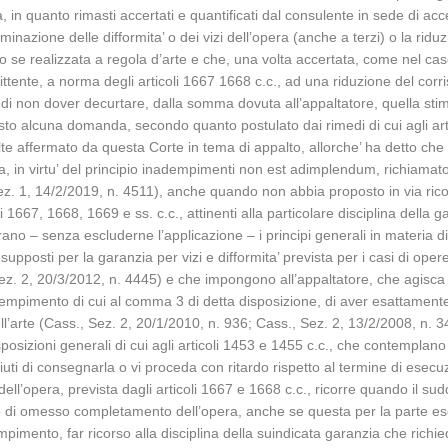
 in quanto rimasti accertati e quantificati dal consulente in sede di ac
minazione delle difformita’ o dei vizi dell’opera (anche a terzi) o la ridu
se realizzata a regola d’arte e che, una volta accertata, come nel caso d
mittente, a norma degli articoli 1667 1668 c.c., ad una riduzione del corri
uto di non dover decurtare, dalla somma dovuta all’appaltatore, quella s
osto alcuna domanda, secondo quanto postulato dai rimedi di cui agli art
e affermato da questa Corte in tema di appalto, allorche’ ha detto che i
era, in virtu’ del principio inadempimenti non est adimplendum, richiama
 Sez. 1, 14/2/2019, n. 4511), anche quando non abbia proposto in via ri
oli 1667, 1668, 1669 e ss. c.c., attinenti alla particolare disciplina della g
ntegrano – senza escluderne l’applicazione – i principi generali in materia
pposti per la garanzia per vizi e difformita’ prevista per i casi di opere
z. 2, 20/3/2012, n. 4445) e che impongono all’appaltatore, che agisca in
dempimento di cui al comma 3 di detta disposizione, di aver esattamente
l’arte (Cass., Sez. 2, 20/1/2010, n. 936; Cass., Sez. 2, 13/2/2008, n. 3
sposizioni generali di cui agli articoli 1453 e 1455 c.c., che contempla
iuti di consegnarla o vi proceda con ritardo rispetto al termine di esecuz
’ dell’opera, prevista dagli articoli 1667 e 1668 c.c., ricorre quando il su
o di omesso completamento dell’opera, anche se questa per la parte esegui
empimento, far ricorso alla disciplina della suindicata garanzia che ric