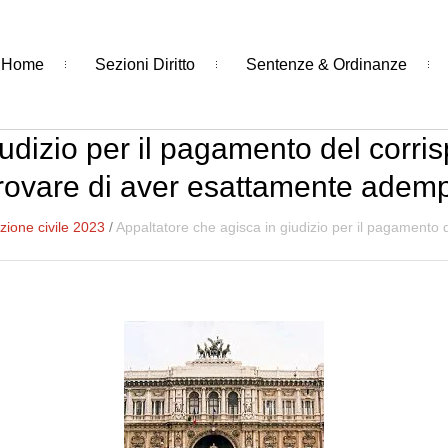
Home
Sezioni Diritto
Sentenze & Ordinanze
udizio per il pagamento del corri
provare di aver esattamente ademp
ione civile 2023
/
Appaltatore che agisca in giudizio per il pagamento d