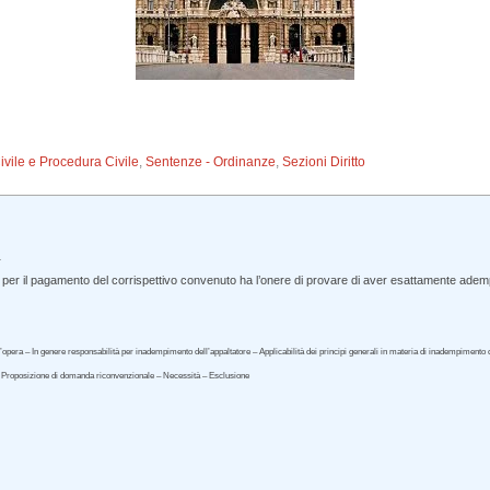
Civile e Procedura Civile
,
Sentenze - Ordinanze
,
Sezioni Diritto
.
 per il pagamento del corrispettivo convenuto ha l’onere di provare di aver esattamente adem
dell’opera – In genere responsabilità per inadempimento dell’appaltatore – Applicabilità dei principi generali in materia di inadempime
– Proposizione di domanda riconvenzionale – Necessità – Esclusione