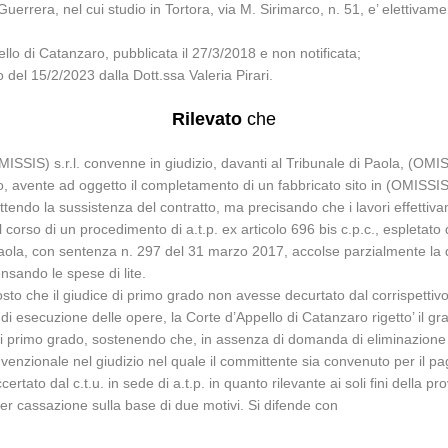
uerrera, nel cui studio in Tortora, via M. Sirimarco, n. 51, e’ elettivame
o di Catanzaro, pubblicata il 27/3/2018 e non notificata;
o del 15/2/2023 dalla Dott.ssa Valeria Pirari.
Rilevato
che
OMISSIS) s.r.l. convenne in giudizio, davanti al Tribunale di Paola, (
so, avente ad oggetto il completamento di un fabbricato sito in (OMISSIS)
mmettendo la sussistenza del contratto, ma precisando che i lavori effetti
nel corso di un procedimento di a.t.p. ex articolo 696 bis c.p.c., espletat
 Paola, con sentenza n. 297 del 31 marzo 2017, accolse parzialmente la d
sando le spese di lite.
o che il giudice di primo grado non avesse decurtato dal corrispettivo
zi di esecuzione delle opere, la Corte d’Appello di Catanzaro rigetto’ i
di primo grado, sostenendo che, in assenza di domanda di eliminazione de
enzionale nel giudizio nel quale il committente sia convenuto per il pa
tato dal c.t.u. in sede di a.t.p. in quanto rilevante ai soli fini della pr
r cassazione sulla base di due motivi. Si difende con