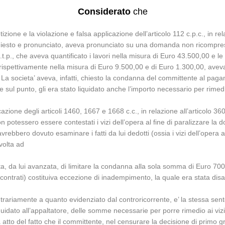
Considerato
che
etizione e la violazione e falsa applicazione dell’articolo 112 c.p.c., in re
a chiesto e pronunciato, aveva pronunciato su una domanda non ricompres
.t.p., che aveva quantificato i lavori nella misura di Euro 43.500,00 e le
 rispettivamente nella misura di Euro 9.500,00 e di Euro 1.300,00, ave
a societa’ aveva, infatti, chiesto la condanna del committente al paga
e sul punto, gli era stato liquidato anche l’importo necessario per rimed
azione degli articoli 1460, 1667 e 1668 c.c., in relazione all’articolo 36
tessero essere contestati i vizi dell’opera al fine di paralizzare la dom
 avrebbero dovuto esaminare i fatti da lui dedotti (ossia i vizi dell’ope
volta ad
iesta, da lui avanzata, di limitare la condanna alla sola somma di Euro 700,
iscontrati) costituiva eccezione di inadempimento, la quale era stata disa
ntrariamente a quanto evidenziato dal controricorrente, e’ la stessa sen
uidato all’appaltatore, delle somme necessarie per porre rimedio ai vizi e
 atto del fatto che il committente, nel censurare la decisione di primo 