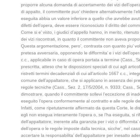
proporre alcuna domanda di accertamento dei vizi dell’opera,
di appalto, il committente puo’ chiedere alternativamente l’eli
eseguita abbia un valore inferiore a quello che avrebbe avuto 
difetti dell’opera, deve essere riconosciuto il diritto del com
Come si e’ visto, i giudici d’appello hanno, in merito, riten
dei vizi riscontrati, in quanto il committente non aveva prop
Questa argomentazione, pero’, contrasta con quanto piu’ volt
pretesa avversaria, opponendo le difformita’ e i vizi dell’op
c.c., applicabile in caso di opera portata a termine (Cass.,
prescritta, atteso che le disposizioni speciali di cui agli artic
ristretti termini decadenziali di cui all’articolo 1667 c.c., i
comune dell’appaltatore, che si applicano in assenza dei presu
regole tecniche (Cass., Sez. 2, 17/5/2004, n. 9333; Cass., Se
dimostrare, quando il committente sollevi l’eccezione di ina
eseguito l’opera conformemente al contratto e alle regole del
Infatti, come ripetutamente affermato da questa Corte, le di
egli non esegua interamente l’opera o, se l’ha eseguita, si rif
dell’appaltatore, inerente alla garanzia per i vizi o difformita
dell’opera o le regole imposte dalla tecnica, sicche’, nel cas
accertare la responsabilita’ dell’appaltatore per inesatto ad