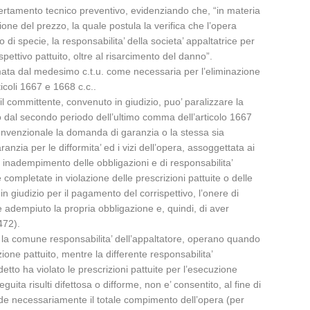
certamento tecnico preventivo, evidenziando che, “in materia
zione del prezzo, la quale postula la verifica che l’opera
i specie, la responsabilita’ della societa’ appaltatrice per
spettivo pattuito, oltre al risarcimento del danno”.
timata dal medesimo c.t.u. come necessaria per l’eliminazione
icoli 1667 e 1668 c.c..
l committente, convenuto in giudizio, puo’ paralizzare la
to dal secondo periodo dell’ultimo comma dell’articolo 1667
convenzionale la domanda di garanzia o la stessa sia
aranzia per le difformita’ ed i vizi dell’opera, assoggettata ai
 di inadempimento delle obbligazioni e di responsabilita’
 completate in violazione delle prescrizioni pattuite o delle
 giudizio per il pagamento del corrispettivo, l’onere di
 adempiuto la propria obbligazione e, quindi, di aver
472).
no la comune responsabilita’ dell’appaltatore, operano quando
ione pattuito, mentre la differente responsabilita’
ddetto ha violato le prescrizioni pattuite per l’esecuzione
ta risulti difettosa o difforme, non e’ consentito, al fine di
hiede necessariamente il totale compimento dell’opera (per