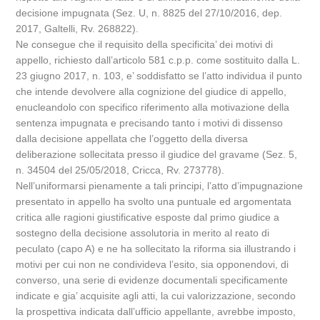
decisione impugnata (Sez. U, n. 8825 del 27/10/2016, dep.
2017, Galtelli, Rv. 268822).
Ne consegue che il requisito della specificita’ dei motivi di
appello, richiesto dall’articolo 581 c.p.p. come sostituito dalla L.
23 giugno 2017, n. 103, e’ soddisfatto se l’atto individua il punto
che intende devolvere alla cognizione del giudice di appello,
enucleandolo con specifico riferimento alla motivazione della
sentenza impugnata e precisando tanto i motivi di dissenso
dalla decisione appellata che l’oggetto della diversa
deliberazione sollecitata presso il giudice del gravame (Sez. 5,
n. 34504 del 25/05/2018, Cricca, Rv. 273778).
Nell’uniformarsi pienamente a tali principi, l’atto d’impugnazione
presentato in appello ha svolto una puntuale ed argomentata
critica alle ragioni giustificative esposte dal primo giudice a
sostegno della decisione assolutoria in merito al reato di
peculato (capo A) e ne ha sollecitato la riforma sia illustrando i
motivi per cui non ne condivideva l’esito, sia opponendovi, di
converso, una serie di evidenze documentali specificamente
indicate e gia’ acquisite agli atti, la cui valorizzazione, secondo
la prospettiva indicata dall’ufficio appellante, avrebbe imposto,