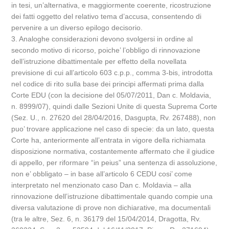
in tesi, un’alternativa, e maggiormente coerente, ricostruzione
dei fatti oggetto del relativo tema d’accusa, consentendo di
pervenire a un diverso epilogo decisorio.
3. Analoghe considerazioni devono svolgersi in ordine al
secondo motivo di ricorso, poiche’ l’obbligo di rinnovazione
dell’istruzione dibattimentale per effetto della novellata
previsione di cui all’articolo 603 c.p.p., comma 3-bis, introdotta
nel codice di rito sulla base dei principi affermati prima dalla
Corte EDU (con la decisione del 05/07/2011, Dan c. Moldavia,
n. 8999/07), quindi dalle Sezioni Unite di questa Suprema Corte
(Sez. U., n. 27620 del 28/04/2016, Dasgupta, Rv. 267488), non
puo’ trovare applicazione nel caso di specie: da un lato, questa
Corte ha, anteriormente all’entrata in vigore della richiamata
disposizione normativa, costantemente affermato che il giudice
di appello, per riformare “in peius” una sentenza di assoluzione,
non e’ obbligato – in base all’articolo 6 CEDU cosi’ come
interpretato nel menzionato caso Dan c. Moldavia – alla
rinnovazione dell’istruzione dibattimentale quando compie una
diversa valutazione di prove non dichiarative, ma documentali
(tra le altre, Sez. 6, n. 36179 del 15/04/2014, Dragotta, Rv.