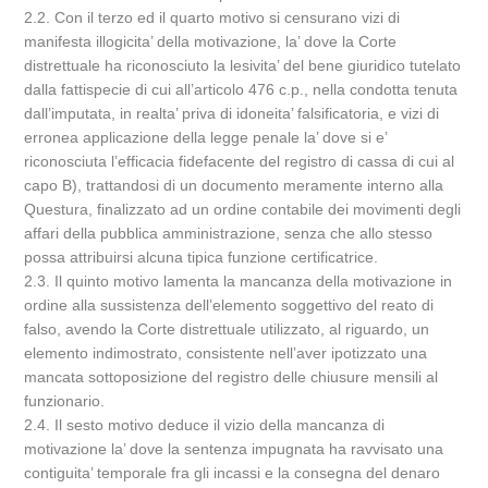
2.2. Con il terzo ed il quarto motivo si censurano vizi di
manifesta illogicita’ della motivazione, la’ dove la Corte
distrettuale ha riconosciuto la lesivita’ del bene giuridico tutelato
dalla fattispecie di cui all’articolo 476 c.p., nella condotta tenuta
dall’imputata, in realta’ priva di idoneita’ falsificatoria, e vizi di
erronea applicazione della legge penale la’ dove si e’
riconosciuta l’efficacia fidefacente del registro di cassa di cui al
capo B), trattandosi di un documento meramente interno alla
Questura, finalizzato ad un ordine contabile dei movimenti degli
affari della pubblica amministrazione, senza che allo stesso
possa attribuirsi alcuna tipica funzione certificatrice.
2.3. Il quinto motivo lamenta la mancanza della motivazione in
ordine alla sussistenza dell’elemento soggettivo del reato di
falso, avendo la Corte distrettuale utilizzato, al riguardo, un
elemento indimostrato, consistente nell’aver ipotizzato una
mancata sottoposizione del registro delle chiusure mensili al
funzionario.
2.4. Il sesto motivo deduce il vizio della mancanza di
motivazione la’ dove la sentenza impugnata ha ravvisato una
contiguita’ temporale fra gli incassi e la consegna del denaro