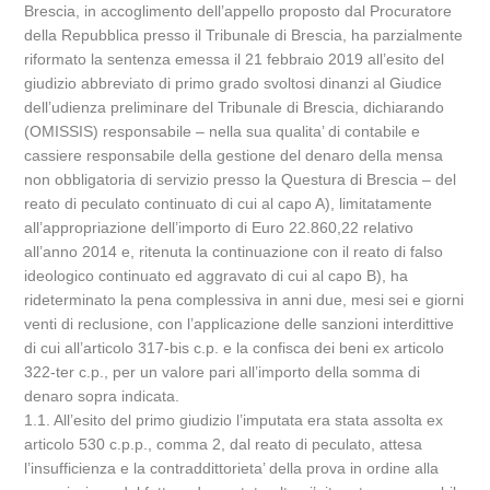
Brescia, in accoglimento dell’appello proposto dal Procuratore
della Repubblica presso il Tribunale di Brescia, ha parzialmente
riformato la sentenza emessa il 21 febbraio 2019 all’esito del
giudizio abbreviato di primo grado svoltosi dinanzi al Giudice
dell’udienza preliminare del Tribunale di Brescia, dichiarando
(OMISSIS) responsabile – nella sua qualita’ di contabile e
cassiere responsabile della gestione del denaro della mensa
non obbligatoria di servizio presso la Questura di Brescia – del
reato di peculato continuato di cui al capo A), limitatamente
all’appropriazione dell’importo di Euro 22.860,22 relativo
all’anno 2014 e, ritenuta la continuazione con il reato di falso
ideologico continuato ed aggravato di cui al capo B), ha
rideterminato la pena complessiva in anni due, mesi sei e giorni
venti di reclusione, con l’applicazione delle sanzioni interdittive
di cui all’articolo 317-bis c.p. e la confisca dei beni ex articolo
322-ter c.p., per un valore pari all’importo della somma di
denaro sopra indicata.
1.1. All’esito del primo giudizio l’imputata era stata assolta ex
articolo 530 c.p.p., comma 2, dal reato di peculato, attesa
l’insufficienza e la contraddittorieta’ della prova in ordine alla