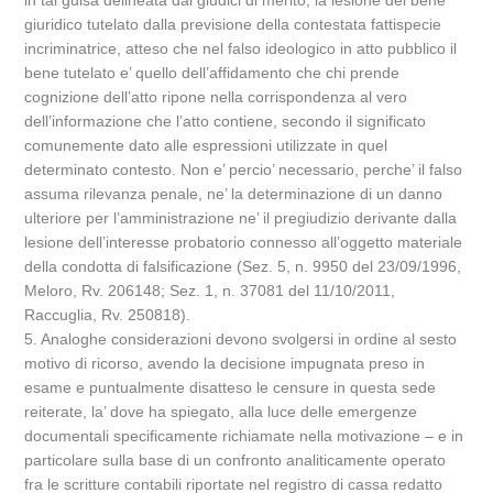
in tal guisa delineata dai giudici di merito, la lesione del bene
giuridico tutelato dalla previsione della contestata fattispecie
incriminatrice, atteso che nel falso ideologico in atto pubblico il
bene tutelato e’ quello dell’affidamento che chi prende
cognizione dell’atto ripone nella corrispondenza al vero
dell’informazione che l’atto contiene, secondo il significato
comunemente dato alle espressioni utilizzate in quel
determinato contesto. Non e’ percio’ necessario, perche’ il falso
assuma rilevanza penale, ne’ la determinazione di un danno
ulteriore per l’amministrazione ne’ il pregiudizio derivante dalla
lesione dell’interesse probatorio connesso all’oggetto materiale
della condotta di falsificazione (Sez. 5, n. 9950 del 23/09/1996,
Meloro, Rv. 206148; Sez. 1, n. 37081 del 11/10/2011,
Raccuglia, Rv. 250818).
5. Analoghe considerazioni devono svolgersi in ordine al sesto
motivo di ricorso, avendo la decisione impugnata preso in
esame e puntualmente disatteso le censure in questa sede
reiterate, la’ dove ha spiegato, alla luce delle emergenze
documentali specificamente richiamate nella motivazione – e in
particolare sulla base di un confronto analiticamente operato
fra le scritture contabili riportate nel registro di cassa redatto