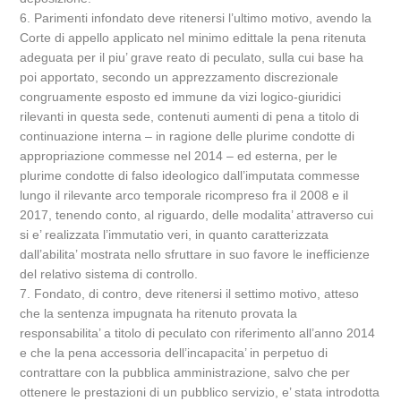
6. Parimenti infondato deve ritenersi l’ultimo motivo, avendo la
Corte di appello applicato nel minimo edittale la pena ritenuta
adeguata per il piu’ grave reato di peculato, sulla cui base ha
poi apportato, secondo un apprezzamento discrezionale
congruamente esposto ed immune da vizi logico-giuridici
rilevanti in questa sede, contenuti aumenti di pena a titolo di
continuazione interna – in ragione delle plurime condotte di
appropriazione commesse nel 2014 – ed esterna, per le
plurime condotte di falso ideologico dall’imputata commesse
lungo il rilevante arco temporale ricompreso fra il 2008 e il
2017, tenendo conto, al riguardo, delle modalita’ attraverso cui
si e’ realizzata l’immutatio veri, in quanto caratterizzata
dall’abilita’ mostrata nello sfruttare in suo favore le inefficienze
del relativo sistema di controllo.
7. Fondato, di contro, deve ritenersi il settimo motivo, atteso
che la sentenza impugnata ha ritenuto provata la
responsabilita’ a titolo di peculato con riferimento all’anno 2014
e che la pena accessoria dell’incapacita’ in perpetuo di
contrattare con la pubblica amministrazione, salvo che per
ottenere le prestazioni di un pubblico servizio, e’ stata introdotta