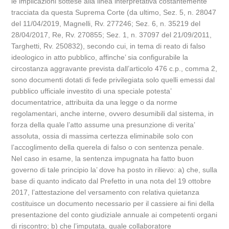
le implicazioni sottese alla linea interpretativa costantemente
tracciata da questa Suprema Corte (da ultimo, Sez. 5, n. 28047
del 11/04/2019, Magnelli, Rv. 277246; Sez. 6, n. 35219 del
28/04/2017, Re, Rv. 270855; Sez. 1, n. 37097 del 21/09/2011,
Targhetti, Rv. 250832), secondo cui, in tema di reato di falso
ideologico in atto pubblico, affinche’ sia configurabile la
circostanza aggravante prevista dall’articolo 476 c.p., comma 2,
sono documenti dotati di fede privilegiata solo quelli emessi dal
pubblico ufficiale investito di una speciale potesta’
documentatrice, attribuita da una legge o da norme
regolamentari, anche interne, ovvero desumibili dal sistema, in
forza della quale l’atto assume una presunzione di verita’
assoluta, ossia di massima certezza eliminabile solo con
l’accoglimento della querela di falso o con sentenza penale.
Nel caso in esame, la sentenza impugnata ha fatto buon
governo di tale principio la’ dove ha posto in rilievo: a) che, sulla
base di quanto indicato dal Prefetto in una nota del 19 ottobre
2017, l’attestazione del versamento con relativa quietanza
costituisce un documento necessario per il cassiere ai fini della
presentazione del conto giudiziale annuale ai competenti organi
di riscontro; b) che l’imputata, quale collaboratore