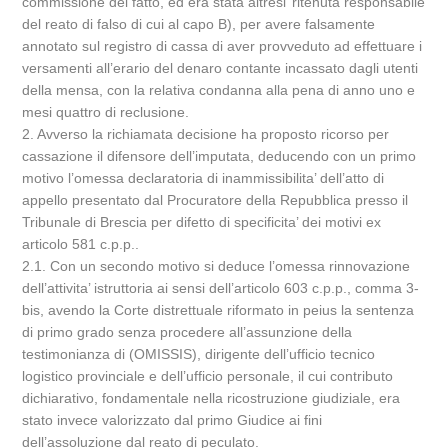
commissione del fatto, ed era stata altresi’ ritenuta responsabile
del reato di falso di cui al capo B), per avere falsamente
annotato sul registro di cassa di aver provveduto ad effettuare i
versamenti all’erario del denaro contante incassato dagli utenti
della mensa, con la relativa condanna alla pena di anno uno e
mesi quattro di reclusione.
2. Avverso la richiamata decisione ha proposto ricorso per
cassazione il difensore dell’imputata, deducendo con un primo
motivo l’omessa declaratoria di inammissibilita’ dell’atto di
appello presentato dal Procuratore della Repubblica presso il
Tribunale di Brescia per difetto di specificita’ dei motivi ex
articolo 581 c.p.p..
2.1. Con un secondo motivo si deduce l’omessa rinnovazione
dell’attivita’ istruttoria ai sensi dell’articolo 603 c.p.p., comma 3-
bis, avendo la Corte distrettuale riformato in peius la sentenza
di primo grado senza procedere all’assunzione della
testimonianza di (OMISSIS), dirigente dell’ufficio tecnico
logistico provinciale e dell’ufficio personale, il cui contributo
dichiarativo, fondamentale nella ricostruzione giudiziale, era
stato invece valorizzato dal primo Giudice ai fini
dell’assoluzione dal reato di peculato.