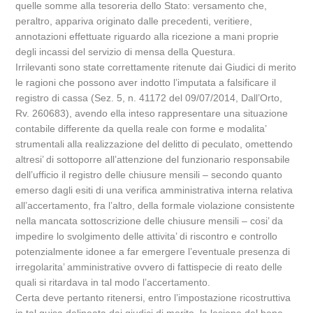
quelle somme alla tesoreria dello Stato: versamento che,
peraltro, appariva originato dalle precedenti, veritiere,
annotazioni effettuate riguardo alla ricezione a mani proprie
degli incassi del servizio di mensa della Questura.
Irrilevanti sono state correttamente ritenute dai Giudici di merito
le ragioni che possono aver indotto l’imputata a falsificare il
registro di cassa (Sez. 5, n. 41172 del 09/07/2014, Dall’Orto,
Rv. 260683), avendo ella inteso rappresentare una situazione
contabile differente da quella reale con forme e modalita’
strumentali alla realizzazione del delitto di peculato, omettendo
altresi’ di sottoporre all’attenzione del funzionario responsabile
dell’ufficio il registro delle chiusure mensili – secondo quanto
emerso dagli esiti di una verifica amministrativa interna relativa
all’accertamento, fra l’altro, della formale violazione consistente
nella mancata sottoscrizione delle chiusure mensili – cosi’ da
impedire lo svolgimento delle attivita’ di riscontro e controllo
potenzialmente idonee a far emergere l’eventuale presenza di
irregolarita’ amministrative ovvero di fattispecie di reato delle
quali si ritardava in tal modo l’accertamento.
Certa deve pertanto ritenersi, entro l’impostazione ricostruttiva