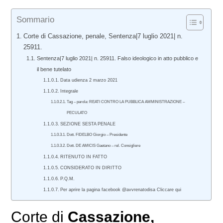
Sommario
Corte di Cassazione, penale, Sentenza|7 luglio 2021| n.
25911.
Sentenza|7 luglio 2021| n. 25911. Falso ideologico in atto pubblico e
il bene tutelato
Data udienza 2 marzo 2021
Integrale
Tag – parola: REATI CONTRO LA PUBBLICA AMMINISTRAZIONE –
PECULATO
SEZIONE SESTA PENALE
Dott. FIDELBO Giorgio – Presidente
Dott. DE AMICIS Gaetano – rel. Consigliere
RITENUTO IN FATTO
CONSIDERATO IN DIRITTO
P.Q.M.
Per aprire la pagina facebook @avvrenatodisa Cliccare qui
Corte di
Cassazione,