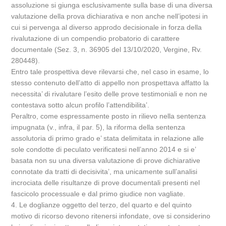
assoluzione si giunga esclusivamente sulla base di una diversa
valutazione della prova dichiarativa e non anche nell’ipotesi in
cui si pervenga al diverso approdo decisionale in forza della
rivalutazione di un compendio probatorio di carattere
documentale (Sez. 3, n. 36905 del 13/10/2020, Vergine, Rv.
280448).
Entro tale prospettiva deve rilevarsi che, nel caso in esame, lo
stesso contenuto dell’atto di appello non prospettava affatto la
necessita’ di rivalutare l’esito delle prove testimoniali e non ne
contestava sotto alcun profilo l’attendibilita’.
Peraltro, come espressamente posto in rilievo nella sentenza
impugnata (v., infra, il par. 5), la riforma della sentenza
assolutoria di primo grado e’ stata delimitata in relazione alle
sole condotte di peculato verificatesi nell’anno 2014 e si e’
basata non su una diversa valutazione di prove dichiarative
connotate da tratti di decisivita’, ma unicamente sull’analisi
incrociata delle risultanze di prove documentali presenti nel
fascicolo processuale e dal primo giudice non vagliate.
4. Le doglianze oggetto del terzo, del quarto e del quinto
motivo di ricorso devono ritenersi infondate, ove si considerino