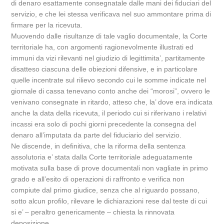
di denaro esattamente consegnatale dalle mani dei fiduciari del
servizio, e che lei stessa verificava nel suo ammontare prima di
firmare per la ricevuta.
Muovendo dalle risultanze di tale vaglio documentale, la Corte
territoriale ha, con argomenti ragionevolmente illustrati ed
immuni da vizi rilevanti nel giudizio di legittimita’, partitamente
disatteso ciascuna delle obiezioni difensive, e in particolare
quelle incentrate sul rilievo secondo cui le somme indicate nel
giornale di cassa tenevano conto anche dei “morosi”, ovvero le
venivano consegnate in ritardo, atteso che, la’ dove era indicata
anche la data della ricevuta, il periodo cui si riferivano i relativi
incassi era solo di pochi giorni precedente la consegna del
denaro all’imputata da parte del fiduciario del servizio.
Ne discende, in definitiva, che la riforma della sentenza
assolutoria e’ stata dalla Corte territoriale adeguatamente
motivata sulla base di prove documentali non vagliate in primo
grado e all’esito di operazioni di raffronto e verifica non
compiute dal primo giudice, senza che al riguardo possano,
sotto alcun profilo, rilevare le dichiarazioni rese dal teste di cui
si e’ – peraltro genericamente – chiesta la rinnovata
deposizione.