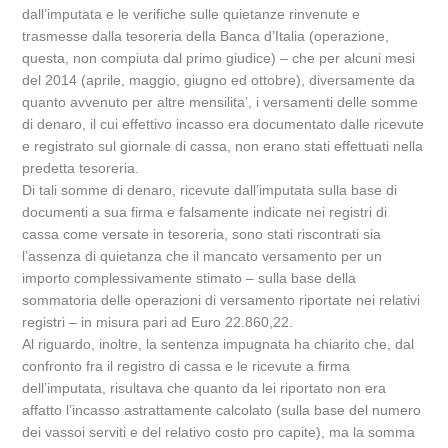
dall’imputata e le verifiche sulle quietanze rinvenute e
trasmesse dalla tesoreria della Banca d’Italia (operazione,
questa, non compiuta dal primo giudice) – che per alcuni mesi
del 2014 (aprile, maggio, giugno ed ottobre), diversamente da
quanto avvenuto per altre mensilita’, i versamenti delle somme
di denaro, il cui effettivo incasso era documentato dalle ricevute
e registrato sul giornale di cassa, non erano stati effettuati nella
predetta tesoreria.
Di tali somme di denaro, ricevute dall’imputata sulla base di
documenti a sua firma e falsamente indicate nei registri di
cassa come versate in tesoreria, sono stati riscontrati sia
l’assenza di quietanza che il mancato versamento per un
importo complessivamente stimato – sulla base della
sommatoria delle operazioni di versamento riportate nei relativi
registri – in misura pari ad Euro 22.860,22.
Al riguardo, inoltre, la sentenza impugnata ha chiarito che, dal
confronto fra il registro di cassa e le ricevute a firma
dell’imputata, risultava che quanto da lei riportato non era
affatto l’incasso astrattamente calcolato (sulla base del numero
dei vassoi serviti e del relativo costo pro capite), ma la somma