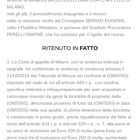
avverso la sentenza del 20/11/2019 della CORTE APPELLO di
MILANO;
visti gli atti, il provvedimento impugnato e il ricorso;
udita la relazione svolta dal Consigliere SERRAO EUGENIA;
udito il Pubblico Ministero, in persona del Sostituto Procuratore
PERELLI SIMONE, che ha concluso per il rigetto del ricorso.
RITENUTO IN
FATTO
1. La Corte di appello di Milano, con la sentenza indicata in
epigrafe, ha confermato la sentenza di condanna emessa il
21/03/2019 dal Tribunale di Monza nei confronti di (OMISSIS),
imputato del reato di cui all’articolo 648 c.p., con recidiva
specifica reiterata e infraquinquennale per aver acquistato e
comunque ricevuto da ignoti la bicicletta di proprieta’ della
(OMISSIS), denunciata provento di furto da (OMISSIS) in data
(OMISSIS) nella sua qualita’ di ultima detentrice della bicicletta
e condannato in primo grado, previa riqualificazione del fatto ai
sensi dell’articolo 624 c.p. e articolo 625 c.p., n. 7, alla pena di
un anno di reclusione ed Euro 200 di multa (pena base un
anno mesi tre di reclusione ed Euro 250 di multa, aumentata