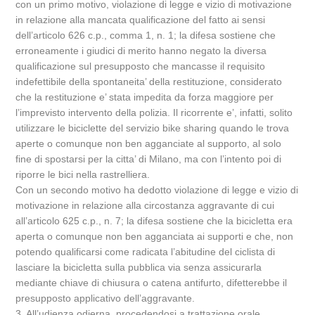
con un primo motivo, violazione di legge e vizio di motivazione
in relazione alla mancata qualificazione del fatto ai sensi
dell’articolo 626 c.p., comma 1, n. 1; la difesa sostiene che
erroneamente i giudici di merito hanno negato la diversa
qualificazione sul presupposto che mancasse il requisito
indefettibile della spontaneita’ della restituzione, considerato
che la restituzione e’ stata impedita da forza maggiore per
l’imprevisto intervento della polizia. Il ricorrente e’, infatti, solito
utilizzare le biciclette del servizio bike sharing quando le trova
aperte o comunque non ben agganciate al supporto, al solo
fine di spostarsi per la citta’ di Milano, ma con l’intento poi di
riporre le bici nella rastrelliera.
Con un secondo motivo ha dedotto violazione di legge e vizio di
motivazione in relazione alla circostanza aggravante di cui
all’articolo 625 c.p., n. 7; la difesa sostiene che la bicicletta era
aperta o comunque non ben agganciata ai supporti e che, non
potendo qualificarsi come radicata l’abitudine del ciclista di
lasciare la bicicletta sulla pubblica via senza assicurarla
mediante chiave di chiusura o catena antifurto, difetterebbe il
presupposto applicativo dell’aggravante.
3. All’udienza odierna, procedendosi a trattazione orale