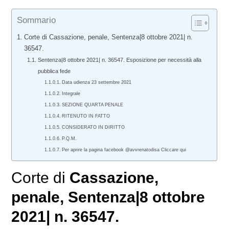
Sommario
Corte di Cassazione, penale, Sentenza|8 ottobre 2021| n.
36547.
Sentenza|8 ottobre 2021| n. 36547. Esposizione per necessità alla
pubblica fede
Data udienza 23 settembre 2021
Integrale
SEZIONE QUARTA PENALE
RITENUTO IN FATTO
CONSIDERATO IN DIRITTO
P.Q.M.
Per aprire la pagina facebook @avvrenatodisa Cliccare qui
Corte di
Cassazione,
penale
, Sentenza|8 ottobre
2021| n. 36547.