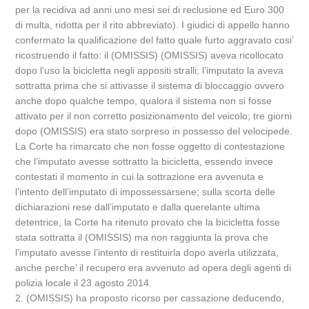
per la recidiva ad anni uno mesi sei di reclusione ed Euro 300
di multa, ridotta per il rito abbreviato). I giudici di appello hanno
confermato la qualificazione del fatto quale furto aggravato cosi’
ricostruendo il fatto: il (OMISSIS) (OMISSIS) aveva ricollocato
dopo l’uso la bicicletta negli appositi stralli; l’imputato la aveva
sottratta prima che si attivasse il sistema di bloccaggio ovvero
anche dopo qualche tempo, qualora il sistema non si fosse
attivato per il non corretto posizionamento del veicolo; tre giorni
dopo (OMISSIS) era stato sorpreso in possesso del velocipede.
La Corte ha rimarcato che non fosse oggetto di contestazione
che l’imputato avesse sottratto la bicicletta, essendo invece
contestati il momento in cui la sottrazione era avvenuta e
l’intento dell’imputato di impossessarsene; sulla scorta delle
dichiarazioni rese dall’imputato e dalla querelante ultima
detentrice, la Corte ha ritenuto provato che la bicicletta fosse
stata sottratta il (OMISSIS) ma non raggiunta la prova che
l’imputato avesse l’intento di restituirla dopo averla utilizzata,
anche perche’ il recupero era avvenuto ad opera degli agenti di
polizia locale il 23 agosto 2014.
2. (OMISSIS) ha proposto ricorso per cassazione deducendo,