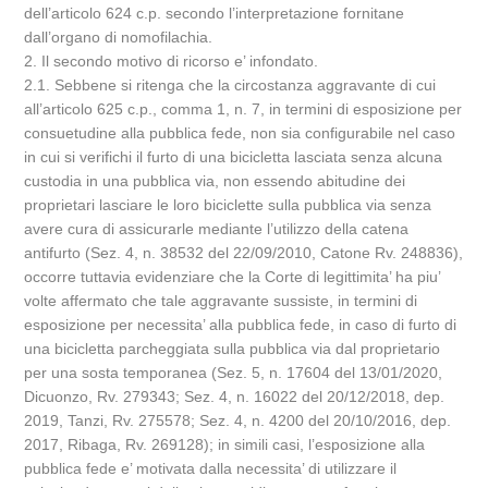
dell’articolo 624 c.p. secondo l’interpretazione fornitane
dall’organo di nomofilachia.
2. Il secondo motivo di ricorso e’ infondato.
2.1. Sebbene si ritenga che la circostanza aggravante di cui
all’articolo 625 c.p., comma 1, n. 7, in termini di esposizione per
consuetudine alla pubblica fede, non sia configurabile nel caso
in cui si verifichi il furto di una bicicletta lasciata senza alcuna
custodia in una pubblica via, non essendo abitudine dei
proprietari lasciare le loro biciclette sulla pubblica via senza
avere cura di assicurarle mediante l’utilizzo della catena
antifurto (Sez. 4, n. 38532 del 22/09/2010, Catone Rv. 248836),
occorre tuttavia evidenziare che la Corte di legittimita’ ha piu’
volte affermato che tale aggravante sussiste, in termini di
esposizione per necessita’ alla pubblica fede, in caso di furto di
una bicicletta parcheggiata sulla pubblica via dal proprietario
per una sosta temporanea (Sez. 5, n. 17604 del 13/01/2020,
Dicuonzo, Rv. 279343; Sez. 4, n. 16022 del 20/12/2018, dep.
2019, Tanzi, Rv. 275578; Sez. 4, n. 4200 del 20/10/2016, dep.
2017, Ribaga, Rv. 269128); in simili casi, l’esposizione alla
pubblica fede e’ motivata dalla necessita’ di utilizzare il