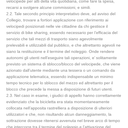
velocipede per atti della vita quotidiana, come fare la spesa,
recarsi a svolgere alcune commissioni, e simili.
2.2. Tale secondo principio interpretativo deve, ad avviso del
Collegio, trovare a fortiori applicazione con riferimento ai
velocipedi posizionati nelle vie cittadine da chi gestisce il
servizio di bike sharing, essendo necessario per l’efficacia del
servizio che tali mezzi di trasporto siano agevolmente
prelevabili e utilizzabili dal pubblico, e che altrettanto agevoli ne
siano la restituzione e il termine del noleggio. Onde rendere
autonomi gli utenti nell’eseguire tali operazioni, e’ solitamente
previsto un sistema di sblocco/blocco del velocipede, che viene
azionato dall’utente mediante una tessera o un comando da
applicazione telematica, essendo indispensabile un minimo
tempo tecnico per lo sblocco del mezzo ed altrettanto per il
blocco che precede la messa a disposizione di futuri utenti.
2.3. Nel caso in esame, i giudici di appello hanno correttamente
evidenziato che la bicicletta era stata momentaneamente
collocata nell’apposita rastrelliera a disposizione di ulteriori
utilizzatori e che, non risultando alcun danneggiamento, la
sottrazione dovesse ritenersi avvenuta nel breve arco di tempo
che intercorre tra il termine del noleggio e l’attivazione del