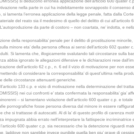
(OMISSIS) si deducono erronea applicazione dell’articolo 600 quater c.p. 
a motivazione nella parte in cui ha indebitamente sovrapposto il consenso 
 lamenta l’erronea applicazione della legge penale, fatta dalla Corte te
ale del reato sia il medesimo di quello del delitto di cui all’articolo 60
’autoproduzione da parte di costoro – non coartata, ne’ indotta, e nella
zione della responsabilita’ penale per il delitto di prostituzione minorile
ulla minore eta’ della persona offesa ai sensi dell’articolo 602 quater c
 adulti. Si lamenta che, illogicamente svalutando tali circostanze sulla ba
entenza abbia ignorato le allegazioni difensive e le dichiarazioni rese dall’
icazione dell’articolo 62 c.p., n. 6 ed il vizio di motivazione per non es
mettendo di considerare la corresponsabilita’ di quest’ultima nella prod
one delle circostanze attenuanti generiche.
ell’articolo 133 c.p. e vizio di motivazione nella determinazione del tra
(OMISSIS) nei cui confronti e’ stata confermata la responsabilita’ gia’ a
inorenni – si lamentano violazione dell’articolo 600 quater c.p. e total
ografie pornografiche fosse persona diversa dal minore in essere raffigur
he si trattasse di autoscatti. Al di la’ di questo profilo di carenza mo
nza impugnata abbia errato nell’interpretare la fattispecie incriminatrice
l’articolo 600 quater c.p. sia necessario che la detenzione riguardi mat
ne, laddove non sarebbe invece punibile quella ben piu’ grave di cessio