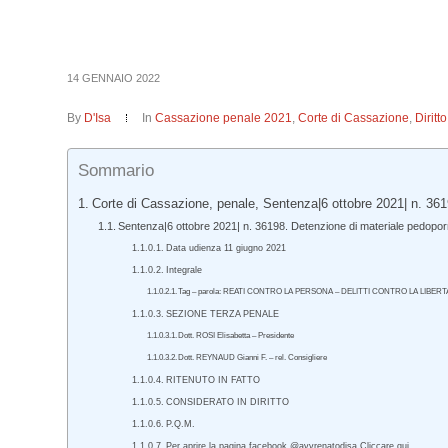
14 GENNAIO 2022
By
D'Isa
In
Cassazione penale 2021
,
Corte di Cassazione
,
Dirit
Sommario
Corte di Cassazione, penale, Sentenza|6 ottobre 2021| n. 361
Sentenza|6 ottobre 2021| n. 36198. Detenzione di materiale pedopor
Data udienza 11 giugno 2021
Integrale
Tag – parola: REATI CONTRO LA PERSONA – DELITTI CONTRO LA LIBERTA’ 
SEZIONE TERZA PENALE
Dott. ROSI Elisabetta – Presidente
Dott. REYNAUD Gianni F. – rel. Consigliere
RITENUTO IN FATTO
CONSIDERATO IN DIRITTO
P.Q.M.
Per aprire la pagina facebook @avvrenatodisa Cliccare qui