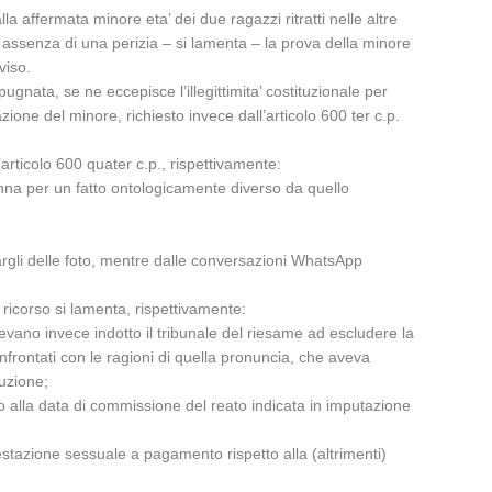
a affermata minore eta’ dei due ragazzi ritratti nelle altre
In assenza di una perizia – si lamenta – la prova della minore
viso.
ugnata, se ne eccepisce l’illegittimita’ costituzionale per
zione del minore, richiesto invece dall’articolo 600 ter c.p.
’articolo 600 quater c.p., rispettivamente:
danna per un fatto ontologicamente diverso da quello
argli delle foto, mentre dalle conversazioni WhatsApp
i ricorso si lamenta, rispettivamente:
vevano invece indotto il tribunale del riesame ad escludere la
nfrontati con le ragioni di quella pronuncia, che aveva
tuzione;
ivo alla data di commissione del reato indicata in imputazione
restazione sessuale a pagamento rispetto alla (altrimenti)