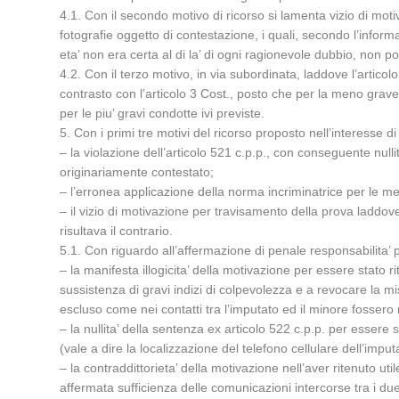
4.1. Con il secondo motivo di ricorso si lamenta vizio di moti
fotografie oggetto di contestazione, i quali, secondo l’inform
eta’ non era certa al di la’ di ogni ragionevole dubbio, non po
4.2. Con il terzo motivo, in via subordinata, laddove l’articol
contrasto con l’articolo 3 Cost., posto che per la meno grave 
per le piu’ gravi condotte ivi previste.
5. Con i primi tre motivi del ricorso proposto nell’interesse d
– la violazione dell’articolo 521 c.p.p., con conseguente nul
originariamente contestato;
– l’erronea applicazione della norma incriminatrice per le me
– il vizio di motivazione per travisamento della prova laddo
risultava il contrario.
5.1. Con riguardo all’affermazione di penale responsabilita’ pe
– la manifesta illogicita’ della motivazione per essere stato 
sussistenza di gravi indizi di colpevolezza e a revocare la mi
escluso come nei contatti tra l’imputato ed il minore fossero
– la nullita’ della sentenza ex articolo 522 c.p.p. per essere
(vale a dire la localizzazione del telefono cellulare dell’impu
– la contraddittorieta’ della motivazione nell’aver ritenuto u
affermata sufficienza delle comunicazioni intercorse tra i due