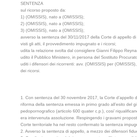
SENTENZA
sul ricorso proposto da:
1) (OMISSIS), nato a (OMISSIS);
2) (OMISSIS), nato a (OMISSIS);
3) (OMISSIS), nato a (OMISSIS);
avverso la sentenza del 30/11/2017 della Corte di appello di
visti gli atti, il provvedimento impugnato e i ricorsi;
udita la relazione svolta dal consigliere Gianni Filippo Reyn
udito il Pubblico Ministero, in persona del Sostituto Procurator
uditi i difensori dei ricorrenti: avv. (OMISSIS) per (OMISS
dei ricorsi.
1. Con sentenza del 30 novembre 2017, la Corte d’appello d
riforma della sentenza emessa in primo grado all’esito del gi
pedopornografico (articolo 600 quater c.p.), cosi’ riqualific
era intervenuta assoluzione. Respingendo i gravami proposti d
Corte territoriale ha nel resto confermato la sentenza impug
2. Avverso la sentenza di appello, a mezzo dei difensori fiduc