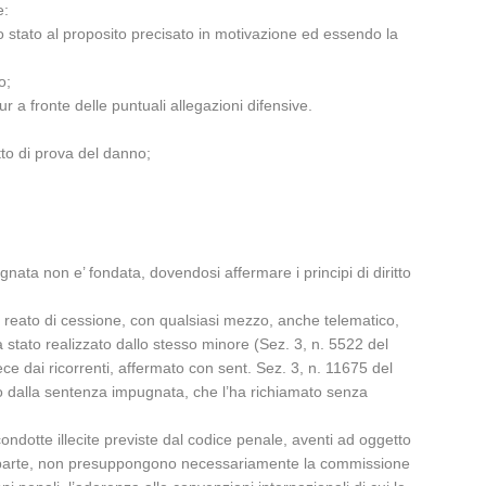
e:
do stato al proposito precisato in motivazione ed essendo la
o;
a fronte delle puntuali allegazioni difensive.
etto di prova del danno;
gnata non e’ fondata, dovendosi affermare i principi di diritto
e il reato di cessione, con qualsiasi mezzo, anche telematico,
a stato realizzato dallo stesso minore (Sez. 3, n. 5522 del
 dai ricorrenti, affermato con sent. Sez. 3, n. 11675 del
so dalla sentenza impugnata, che l’ha richiamato senza
ondotte illecite previste dal codice penale, aventi ad oggetto
nda parte, non presuppongono necessariamente la commissione