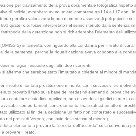
vazione per travisamento della prova documentale fotografica rispetto all
ativa di polizia, avrebbero avuto un’eta’ compresa tra i 14 e i 17 anni. 
tendo peraltro valorizzarsi la non dirimente assenza di peli pubici e sul 
o 600 quater c.p. fosse interpretato nel senso ritenuto dalla sentenza imp
fattispecie della detenzione non si richiederebbe l’elemento dell’utilizza
i (OMISSIS) si lamenta, con riguardo alla condanna per il reato di cui all
lita’ della sentenza, perche’ la riqualificazione aveva condotto alla con
desime ragioni esposte dagli altri due ricorrenti;
ve si afferma che sarebbe stato l’imputato a chiedere al minore di mand
r il reato di tentata prostituzione minorile, con i successivi tre motivi d
ritenuto provato il fatto sulla base dei medesimi elementi di prova che a
sura cautelare custodiale applicata, non essendosi i giudici di merito co
 ravvisabili comportamenti concretamente finalizzati ad un atto di prosti
 stato utilizzato ai fini della decisione un fatto non contestato e success
tato nei pressi di Verona, con invio della stessa al minore);
tile detto elemento a provare la “serieta’ dell’accordo” sulla convenuta p
 a provare il reato.