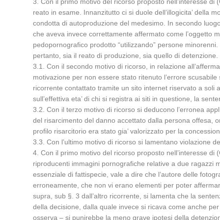
3. Con il primo motivo del ricorso proposto nell’interesse di 
reato in esame. Innanzitutto ci si duole dell’illogicita’ dell
condotta di autoproduzione del medesimo. In secondo luogo, si
che aveva invece correttamente affermato come l’oggetto materi
pedopornografico prodotto “utilizzando” persone minorenni. L
pertanto, sia il reato di produzione, sia quello di detenzione.
3.1. Con il secondo motivo di ricorso, in relazione all’afferma
motivazione per non essere stato ritenuto l’errore scusabile s
ricorrente contattato tramite un sito internet riservato a soli
sull’effettiva eta’ di chi si registra ai siti in questione, la s
3.2. Con il terzo motivo di ricorso si deducono l’erronea appl
del risarcimento del danno accettato dalla persona offesa, o
profilo risarcitorio era stato gia’ valorizzato per la concessi
3.3. Con l’ultimo motivo di ricorso si lamentano violazione d
4. Con il primo motivo del ricorso proposto nell’interesse di 
riproducenti immagini pornografiche relative a due ragazzi m
essenziale di fattispecie, vale a dire che l’autore delle fot
erroneamente, che non vi erano elementi per poter affermare c
supra, sub §. 3 dall’altro ricorrente, si lamenta che la sente
della decisione, dalla quale invece si ricava come anche per 
osserva – si punirebbe la meno grave ipotesi della detenzio