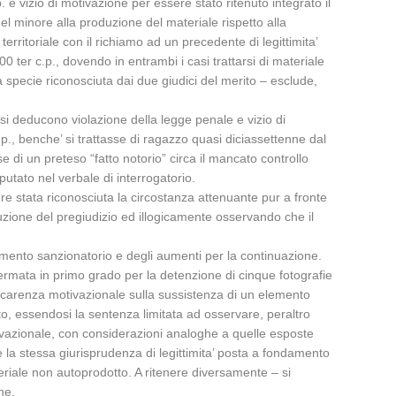
e vizio di motivazione per essere stato ritenuto integrato il
del minore alla produzione del materiale rispetto alla
rritoriale con il richiamo ad un precedente di legittimita’
0 ter c.p., dovendo in entrambi i casi trattarsi di materiale
 specie riconosciuta dai due giudici del merito – esclude,
, si deducono violazione della legge penale e vizio di
.p., benche’ si trattasse di ragazzo quasi diciassettenne dal
se di un preteso “fatto notorio” circa il mancato controllo
imputato nel verbale di interrogatorio.
sere stata riconosciuta la circostanza attenuante pur a fronte
uzione del pregiudizio ed illogicamente osservando che il
ttamento sanzionatorio e degli aumenti per la continuazione.
ffermata in primo grado per la detenzione di cinque fotografie
e carenza motivazionale sulla sussistenza di un elemento
ato, essendosi la sentenza limitata ad osservare, peraltro
tivazionale, con considerazioni analoghe a quelle esposte
 e la stessa giurisprudenza di legittimita’ posta a fondamento
eriale non autoprodotto. A ritenere diversamente – si
ne.