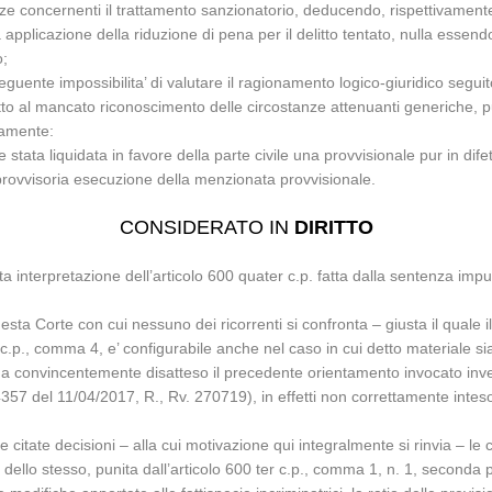
anze concernenti il trattamento sanzionatorio, deducendo, rispettivament
 applicazione della riduzione di pena per il delitto tentato, nulla essen
o;
uente impossibilita’ di valutare il ragionamento logico-giuridico seguit
 al mancato riconoscimento delle circostanze attenuanti generiche, pur 
ivamente:
 stata liquidata in favore della parte civile una provvisionale pur in dif
 provvisoria esecuzione della menzionata provvisionale.
CONSIDERATO IN
DIRITTO
ta interpretazione dell’articolo 600 quater c.p. fatta dalla sentenza impu
 questa Corte con cui nessuno dei ricorrenti si confronta – giusta il qual
 c.p., comma 4, e’ configurabile anche nel caso in cui detto materiale si
a convincentemente disatteso il precedente orientamento invocato invece
4357 del 11/04/2017, R., Rv. 270719), in effetti non correttamente inte
itate decisioni – alla cui motivazione qui integralmente si rinvia – le c
e dello stesso, punita dall’articolo 600 ter c.p., comma 1, n. 1, seco