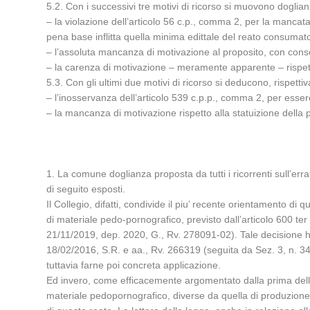
5.2. Con i successivi tre motivi di ricorso si muovono dogli
– la violazione dell’articolo 56 c.p., comma 2, per la mancata
pena base inflitta quella minima edittale del reato consumat
– l’assoluta mancanza di motivazione al proposito, con conseg
– la carenza di motivazione – meramente apparente – rispetto
5.3. Con gli ultimi due motivi di ricorso si deducono, rispett
– l’inosservanza dell’articolo 539 c.p.p., comma 2, per essere
– la mancanza di motivazione rispetto alla statuizione della
1. La comune doglianza proposta da tutti i ricorrenti sull’erra
di seguito esposti.
Il Collegio, difatti, condivide il piu’ recente orientamento di
di materiale pedo-pornografico, previsto dall’articolo 600 ter
21/11/2019, dep. 2020, G., Rv. 278091-02). Tale decisione h
18/02/2016, S.R. e aa., Rv. 266319 (seguita da Sez. 3, n. 3
tuttavia farne poi concreta applicazione.
Ed invero, come efficacemente argomentato dalla prima delle c
materiale pedopornografico, diverse da quella di produzion