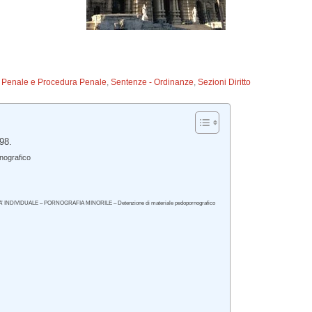
to Penale e Procedura Penale
,
Sentenze - Ordinanze
,
Sezioni Diritto
98.
nografico
INDIVIDUALE – PORNOGRAFIA MINORILE – Detenzione di materiale pedopornografico