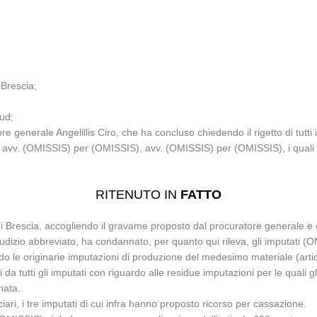
 Brescia;
aud;
e generale Angelillis Ciro, che ha concluso chiedendo il rigetto di tutti i 
IS), avv. (OMISSIS) per (OMISSIS), avv. (OMISSIS) per (OMISSIS), i qual
RITENUTO IN
FATTO
i Brescia, accogliendo il gravame proposto dal procuratore generale e
udizio abbreviato, ha condannato, per quanto qui rileva, gli imputati (O
ando le originarie imputazioni di produzione del medesimo materiale (arti
a tutti gli imputati con riguardo alle residue imputazioni per le quali g
nata.
iari, i tre imputati di cui infra hanno proposto ricorso per cassazione.