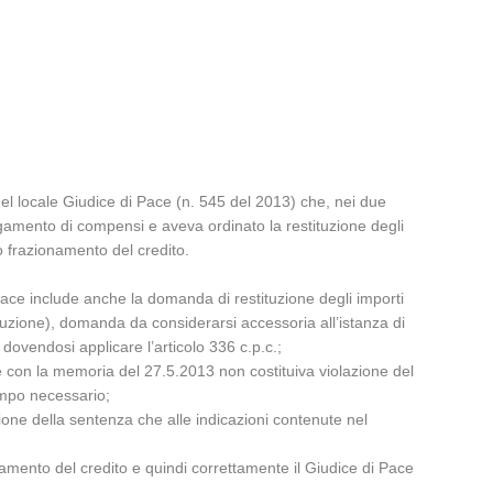
el locale Giudice di Pace (n. 545 del 2013) che, nei due
 pagamento di compensi e aveva ordinato la restituzione degli
o frazionamento del credito.
pace include anche la domanda di restituzione degli importi
ecuzione), domanda da considerarsi accessoria all’istanza di
ovendosi applicare l’articolo 336 c.p.c.;
ce con la memoria del 27.5.2013 non costituiva violazione del
empo necessario;
zione della sentenza che alle indicazioni contenute nel
onamento del credito e quindi correttamente il Giudice di Pace