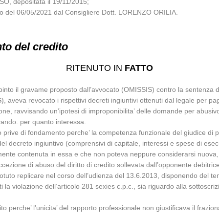
O, depositata il 19/11/2015;
glio del 06/05/2021 dal Consigliere Dott. LORENZO ORILIA.
to del credito
RITENUTO IN
FATTO
pinto il gravame proposto dall’avvocato (OMISSIS) contro la sentenza d
S), aveva revocato i rispettivi decreti ingiuntivi ottenuti dal legale per
one, ravvisando un’ipotesi di improponibilita’ delle domande per abusiv
rvando. per quanto interessa:
o prive di fondamento perche’ la competenza funzionale del giudice di 
 del decreto ingiuntivo (comprensivi di capitale, interessi e spese di es
amente contenuta in essa e che non poteva neppure considerarsi nuova, d
cezione di abuso del diritto di credito sollevata dall’opponente debitri
potuto replicare nel corso dell’udienza del 13.6.2013, disponendo del t
a violazione dell’articolo 281 sexies c.p.c., sia riguardo alla sottoscri
to perche’ l’unicita’ del rapporto professionale non giustificava il frazi