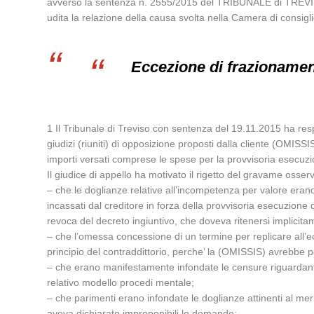
avverso la sentenza n. 2555/2015 del TRIBUNALE di TREVIS
udita la relazione della causa svolta nella Camera di consi
Eccezione di frazionamen
1 Il Tribunale di Treviso con sentenza del 19.11.2015 ha res
giudizi (riuniti) di opposizione proposti dalla cliente (OMISSI
importi versati comprese le spese per la provvisoria esecuzi
Il giudice di appello ha motivato il rigetto del gravame osse
– che le doglianze relative all’incompetenza per valore eran
incassati dal creditore in forza della provvisoria esecuzione
revoca del decreto ingiuntivo, che doveva ritenersi implicit
– che l’omessa concessione di un termine per replicare all’ec
principio del contraddittorio, perche’ la (OMISSIS) avrebbe 
– che erano manifestamente infondate le censure riguardanti l
relativo modello procedi mentale;
– che parimenti erano infondate le doglianze attinenti al meri
aveva dichiarato improponibili le domande;