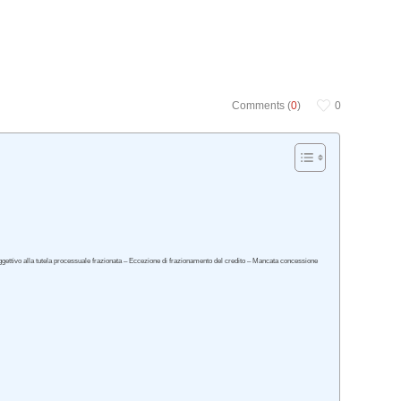
Comments (
0
)
0
 oggettivo alla tutela processuale frazionata – Eccezione di frazionamento del credito – Mancata concessione