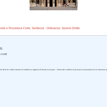
Civile e Procedura Civile
,
Sentenze - Ordinanze
,
Sezioni Diritto
89.
credit
i diritti di credito inerenti al medesimo rapporto di durata tra le parti – Onere del creditore di provare la sussistenza di un interesse