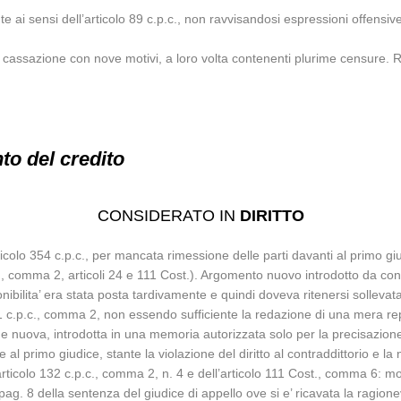
te ai sensi dell’articolo 89 c.p.c., non ravvisandosi espressioni offensive
 cassazione con nove motivi, a loro volta contenenti plurime censure. Re
to del credito
CONSIDERATO IN
DIRITTO
colo 354 c.p.c., per mancata rimessione delle parti davanti al primo giu
p.c., comma 2, articoli 24 e 111 Cost.). Argomento nuovo introdotto da c
nibilita’ era stata posta tardivamente e quindi doveva ritenersi sollevat
101 c.p.c., comma 2, non essendo sufficiente la redazione di una mera 
ione nuova, introdotta in una memoria autorizzata solo per la precisazio
l primo giudice, stante la violazione del diritto al contraddittorio e la 
articolo 132 c.p.c., comma 2, n. 4 e dell’articolo 111 Cost., comma 6:
 pag. 8 della sentenza del giudice di appello ove si e’ ricavata la ragio