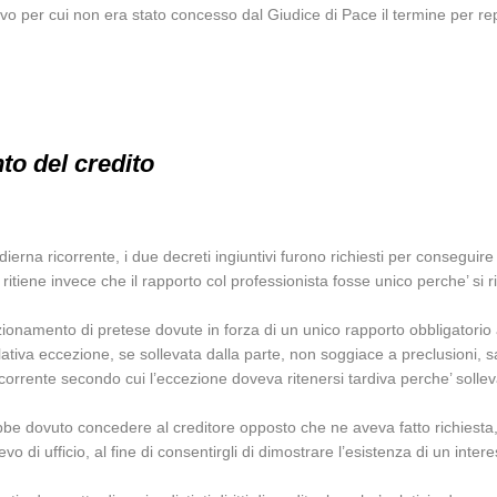
vo per cui non era stato concesso dal Giudice di Pace il termine per re
to del credito
erna ricorrente, i due decreti ingiuntivi furono richiesti per conseguire 
ritiene invece che il rapporto col professionista fosse unico perche’ si ri
azionamento di pretese dovute in forza di un unico rapporto obbligatorio a
lativa eccezione, se sollevata dalla parte, non soggiace a preclusioni, 
ricorrente secondo cui l’eccezione doveva ritenersi tardiva perche’ soll
rebbe dovuto concedere al creditore opposto che ne aveva fatto richiesta
ievo di ufficio, al fine di consentirgli di dimostrare l’esistenza di un in