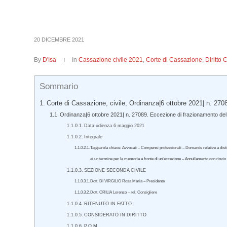
20 DICEMBRE 2021
By
D'Isa
In
Cassazione civile 2021
,
Corte di Cassazione
,
Diritto 
Sommario
Corte di Cassazione, civile, Ordinanza|6 ottobre 2021| n. 270
Ordinanza|6 ottobre 2021| n. 27089. Eccezione di frazionamento del 
Data udienza 6 maggio 2021
Integrale
Tag/parola chiave: Avvocati – Compensi professionali – Domande relative a distint
ai un termine per la memoria a fronte di un’eccezione – Annullamento con rinvio
SEZIONE SECONDA CIVILE
Dott. DI VIRGILIO Rosa Maria – Presidente
Dott. ORILIA Lorenzo – rel. Consigliere
RITENUTO IN FATTO
CONSIDERATO IN DIRITTO
P.Q.M.