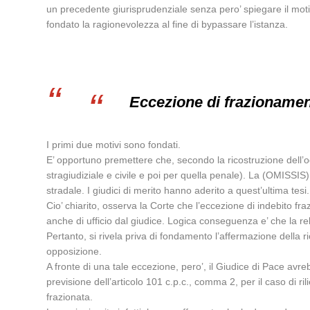
un precedente giurisprudenziale senza pero’ spiegare il moti
fondato la ragionevolezza al fine di bypassare l’istanza.
Eccezione di frazionamen
I primi due motivi sono fondati.
E’ opportuno premettere che, secondo la ricostruzione dell’odi
stragiudiziale e civile e poi per quella penale). La (OMISSIS) 
stradale. I giudici di merito hanno aderito a quest’ultima tesi.
Cio’ chiarito, osserva la Corte che l’eccezione di indebito fr
anche di ufficio dal giudice. Logica conseguenza e’ che la re
Pertanto, si rivela priva di fondamento l’affermazione della 
opposizione.
A fronte di una tale eccezione, pero’, il Giudice di Pace av
previsione dell’articolo 101 c.p.c., comma 2, per il caso di ril
frazionata.