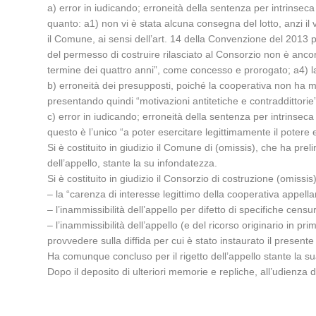
a) error in iudicando; erroneità della sentenza per intrinseca 
quanto: a1) non vi è stata alcuna consegna del lotto, anzi il 
il Comune, ai sensi dell’art. 14 della Convenzione del 2013 p
del permesso di costruire rilasciato al Consorzio non è ancora
termine dei quattro anni”, come concesso e prorogato; a4) la 
b) erroneità dei presupposti, poiché la cooperativa non ha ma
presentando quindi “motivazioni antitetiche e contraddittorie
c) error in iudicando; erroneità della sentenza per intrinse
questo è l’unico “a poter esercitare legittimamente il potere 
Si è costituito in giudizio il Comune di (omissis), che ha prel
dell’appello, stante la su infondatezza.
Si è costituito in giudizio il Consorzio di costruzione (omis
– la “carenza di interesse legittimo della cooperativa appella
– l’inammissibilità dell’appello per difetto di specifiche censur
– l’inammissibilità dell’appello (e del ricorso originario in p
provvedere sulla diffida per cui è stato instaurato il presente 
Ha comunque concluso per il rigetto dell’appello stante la s
Dopo il deposito di ulteriori memorie e repliche, all’udienza d