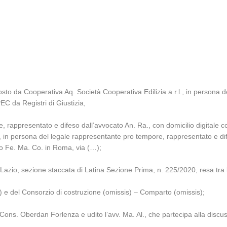
sto da Cooperativa Aq. Società Cooperativa Edilizia a r.l., in persona
EC da Registri di Giustizia,
, rappresentato e difeso dall’avvocato An. Ra., con domicilio digitale c
, in persona del legale rappresentante pro tempore, rappresentato e dif
dio Fe. Ma. Co. in Roma, via (…);
Lazio, sezione staccata di Latina Sezione Prima, n. 225/2020, resa tra l
sis) e del Consorzio di costruzione (omissis) – Comparto (omissis);
 Cons. Oberdan Forlenza e udito l’avv. Ma. Al., che partecipa alla discuss