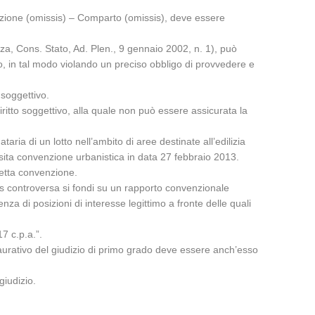
ruzione (omissis) – Comparto (omissis), deve essere
a, Cons. Stato, Ad. Plen., 9 gennaio 2002, n. 1), può
to, in tal modo violando un preciso obbligo di provvedere e
 soggettivo.
diritto soggettivo, alla quale non può essere assicurata la
aria di un lotto nell’ambito di aree destinate all’edilizia
osita convenzione urbanistica in data 27 febbraio 2013.
detta convenzione.
s controversa si fondi su un rapporto convenzionale
za di posizioni di interesse legittimo a fronte delle quali
7 c.p.a.”.
staurativo del giudizio di primo grado deve essere anch’esso
giudizio.