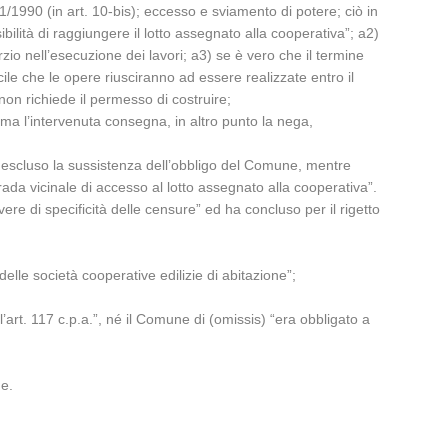
41/1990 (in art. 10-bis); eccesso e sviamento di potere; ciò in
bilità di raggiungere il lotto assegnato alla cooperativa”; a2)
io nell’esecuzione dei lavori; a3) se è vero che il termine
ile che le opere riusciranno ad essere realizzate entro il
non richiede il permesso di costruire;
rma l’intervenuta consegna, in altro punto la nega,
te escluso la sussistenza dell’obbligo del Comune, mentre
rada vicinale di accesso al lotto assegnato alla cooperativa”.
vere di specificità delle censure” ed ha concluso per il rigetto
elle società cooperative edilizie di abitazione”;
 l’art. 117 c.p.a.”, né il Comune di (omissis) “era obbligato a
ne.