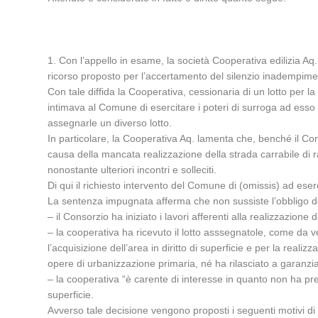
1. Con l’appello in esame, la società Cooperativa edilizia Aq.
ricorso proposto per l’accertamento del silenzio inadempime
Con tale diffida la Cooperativa, cessionaria di un lotto per l
intimava al Comune di esercitare i poteri di surroga ad esso a
assegnarle un diverso lotto.
In particolare, la Cooperativa Aq. lamenta che, benché il C
causa della mancata realizzazione della strada carrabile di r
nonostante ulteriori incontri e solleciti.
Di qui il richiesto intervento del Comune di (omissis) ad eserci
La sentenza impugnata afferma che non sussiste l’obbligo del 
– il Consorzio ha iniziato i lavori afferenti alla realizzazio
– la cooperativa ha ricevuto il lotto asssegnatole, come da v
l’acquisizione dell’area in diritto di superficie e per la re
opere di urbanizzazione primaria, né ha rilasciato a garanzia
– la cooperativa “è carente di interesse in quanto non ha pr
superficie.
Avverso tale decisione vengono proposti i seguenti motivi di