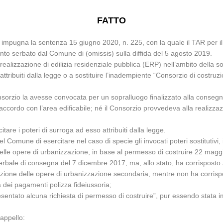
FATTO
 impugna la sentenza 15 giugno 2020, n. 225, con la quale il TAR per il L
nto serbato dal Comune di (omissis) sulla diffida del 5 agosto 2019.
a realizzazione di edilizia residenziale pubblica (ERP) nell’ambito dell
ttribuiti dalla legge o a sostituire l’inadempiente “Consorzio di costruz
onsorzio la avesse convocata per un sopralluogo finalizzato alla conseg
accordo con l’area edificabile; né il Consorzio provvedeva alla realizza
tare i poteri di surroga ad esso attribuiti dalla legge.
Comune di esercitare nel caso di specie gli invocati poteri sostitutivi,
ne delle opere di urbanizzazione, in base al permesso di costruire 22 mag
erbale di consegna del 7 dicembre 2017, ma, allo stato, ha corrisposto 
alizzazione delle opere di urbanizzazione secondaria, mentre non ha corr
 dei pagamenti polizza fideiussoria;
esentato alcuna richiesta di permesso di costruire”, pur essendo stata i
 appello: