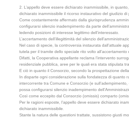
2. L’appello deve essere dichiarato inammissibile, in quant
dichiarato inammissibile il ricorso instaurativo del giudizio d
Come costantemente affermato dalla giurisprudenza amministr
configurarsi silenzio inadempimento da parte dell’amministraz
ledendo posizioni di interesse legittimo dell’interessato.
L’accertamento dell’illegittimità del silenzio dell’amministraz
Nel caso di specie, la controversia instaurata dall’attuale ap
tutela per il tramite dello speciale rito volto all’accertamento 
Difatti, la Cooperativa appellante reclama l’intervento surroga
residenziale pubblica, aree per le quali era stata stipulata
E ciò in quanto il Consorzio, secondo la prospettazione dell
In disparte ogni considerazione sulla fondatezza di quanto 
intercorrente tra Comune e Consorzio (e sull’adempimento, o m
possa configurarsi silenzio inadempimento dell’Amministraz
Così come eccepito dal Consorzio (omissis) comparto (omissis)
Per le ragioni esposte, l’appello deve essere dichiarato inam
dichiarato inammissibile.
Stante la natura delle questioni trattate, sussistono giusti m