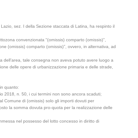
azio, sez. I della Sezione staccata di Latina, ha respinto il
a sottozona convenzionata “(omissis) comparto (omissis)”,
ione (omissis) comparto (omissis)”, ovvero, in alternativa, ad
na dell’area, tale consegna non aveva potuto avere luogo a
zione delle opere di urbanizzazione primaria e delle strade,
 in quanto:
gio 2018, n. 50, i cui termini non sono ancora scaduti;
al Comune di (omissis) solo gli importi dovuti per
isposto la somma dovuta pro-quota per la realizzazione delle
mmessa nel possesso del lotto concesso in diritto di