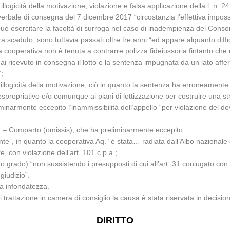
illogicità della motivazione; violazione e falsa applicazione della l. n. 2
verbale di consegna del 7 dicembre 2017 “circostanzia l’effettiva impossi
uò esercitare la facoltà di surroga nel caso di inadempienza del Consorz
 scaduto, sono tuttavia passati oltre tre anni “ed appare alquanto diffic
cooperativa non è tenuta a contrarre polizza fideiussoria fintanto che 
i ricevuto in consegna il lotto e la sentenza impugnata da un lato affe
”;
ca illogicità della motivazione; ciò in quanto la sentenza ha erroneamen
espropriativo e/o comunque ai piani di lottizzazione per costruire una st
iminarmente eccepito l’inammissibilità dell’appello “per violazione del do
sis) – Comparto (omissis), che ha preliminarmente eccepito:
nte”, in quanto la cooperativa Aq. “è stata… radiata dall’Albo nazionale d
e, con violazione dell’art. 101 c.p.a.;
rimo grado) “non sussistendo i presupposti di cui all’art. 31 coniugato con
giudizio”.
ua infondatezza.
i trattazione in camera di consiglio la causa è stata riservata in decisio
DIRITTO