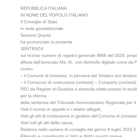
REPUBBLICA ITALIANA
IN NOME DEL POPOLO ITALIANO
Il Consiglio di Stato
in sede giurisdizionale
Sezione Quarta
ha pronunciato la presente
SENTENZA
sul ricorso numero di registro generale 9866 del 2020, propo
difesa dall’avvocato Ma. Al., con domicilio digitale come da P
contro
– il Comune di (omissis), in persona del Sindaco pro tempore
– il Consorzio di costruzione (omissis) – Comparto (omissis)
PEC da Registri di Giustizia e domicilio eletto presso lo stu
per la riforma
della sentenza del Tribunale Amministrativo Regionale per il 
Visti il ricorso in appello e i relativi allegati;
Visti gli atti di costituzione in giudizio del Comune di (omis
Visti tutti gli atti della causa;
Relatore nella camera di consiglio del giorno 8 luglio 2021 il
Ritenuto e considerato in fatto e diritto quanto segue.