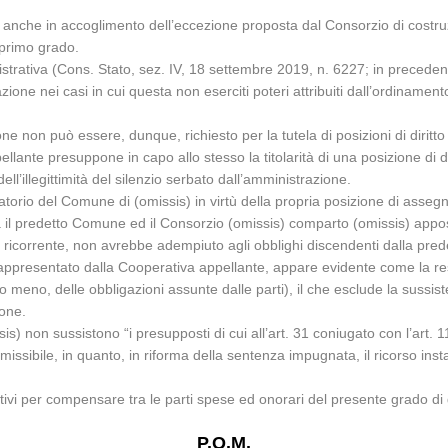
o, anche in accoglimento dell’eccezione proposta dal Consorzio di cost
i primo grado.
ativa (Cons. Stato, sez. IV, 18 settembre 2019, n. 6227; in precedenz
ione nei casi in cui questa non eserciti poteri attribuiti dall’ordinamen
ione non può essere, dunque, richiesto per la tutela di posizioni di diritto
pellante presuppone in capo allo stesso la titolarità di una posizione di 
dell’illegittimità del silenzio serbato dall’amministrazione.
torio del Comune di (omissis) in virtù della propria posizione di assegnat
 tra il predetto Comune ed il Consorzio (omissis) comparto (omissis) app
a ricorrente, non avrebbe adempiuto agli obblighi discendenti dalla pre
rappresentato dalla Cooperativa appellante, appare evidente come la re
eno, delle obbligazioni assunte dalle parti), il che esclude la sussisten
ione.
 non sussistono “i presupposti di cui all’art. 31 coniugato con l’art. 11
missibile, in quanto, in riforma della sentenza impugnata, il ricorso in
otivi per compensare tra le parti spese ed onorari del presente grado di 
P.Q.M.