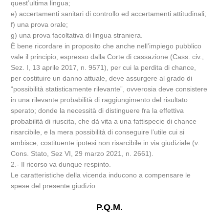
quest’ultima lingua;
e) accertamenti sanitari di controllo ed accertamenti attitudinali;
f) una prova orale;
g) una prova facoltativa di lingua straniera.
È bene ricordare in proposito che anche nell’impiego pubblico
vale il principio, espresso dalla Corte di cassazione (Cass. civ.,
Sez. I, 13 aprile 2017, n. 9571), per cui la perdita di chance,
per costituire un danno attuale, deve assurgere al grado di
“possibilità statisticamente rilevante”, ovverosia deve consistere
in una rilevante probabilità di raggiungimento del risultato
sperato; donde la necessità di distinguere fra la effettiva
probabilità di riuscita, che dà vita a una fattispecie di chance
risarcibile, e la mera possibilità di conseguire l’utile cui si
ambisce, costituente ipotesi non risarcibile in via giudiziale (v.
Cons. Stato, Sez VI, 29 marzo 2021, n. 2661).
2.- Il ricorso va dunque respinto.
Le caratteristiche della vicenda inducono a compensare le
spese del presente giudizio
P.Q.M.