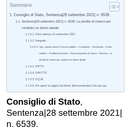
Sommario
Consiglio di Stato, Sentenza|28 settembre 2021| n. 6539.
Sentenza|28 settembre 2021| n. 6539. La perdita di chance per
costituire un danno attuale
Data udienza 14 settembre 2021
Integrale
Tag – parola chiave: Concorsi pubblici – Carabinieri – Esclusione – Criteri
selettivi – Predeterminazione – Danno da perdita di chance – Nozione – La
perdita di chance per costituire un danno attuale
FATTO
DIRITTO
P.Q.M.
Per aprire la pagina facebook @avvrenatodisa Cliccare qui
Consiglio di Stato
,
Sentenza|28 settembre 2021|
n. 6539.