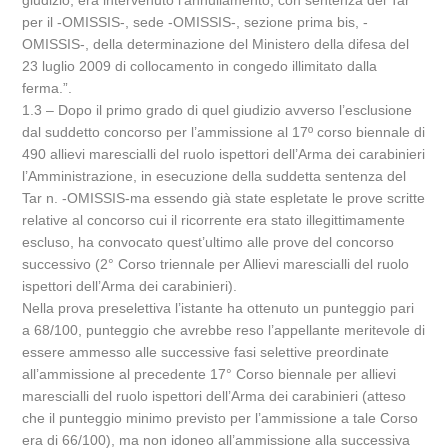
giudizio, era intervenuto l’annullamento, con sentenza del Tar
per il -OMISSIS-, sede -OMISSIS-, sezione prima bis, -
OMISSIS-, della determinazione del Ministero della difesa del
23 luglio 2009 di collocamento in congedo illimitato dalla
ferma.”.
1.3 – Dopo il primo grado di quel giudizio avverso l’esclusione
dal suddetto concorso per l’ammissione al 17º corso biennale di
490 allievi marescialli del ruolo ispettori dell’Arma dei carabinieri
l’Amministrazione, in esecuzione della suddetta sentenza del
Tar n. -OMISSIS-ma essendo già state espletate le prove scritte
relative al concorso cui il ricorrente era stato illegittimamente
escluso, ha convocato quest’ultimo alle prove del concorso
successivo (2° Corso triennale per Allievi marescialli del ruolo
ispettori dell’Arma dei carabinieri).
Nella prova preselettiva l’istante ha ottenuto un punteggio pari
a 68/100, punteggio che avrebbe reso l’appellante meritevole di
essere ammesso alle successive fasi selettive preordinate
all’ammissione al precedente 17° Corso biennale per allievi
marescialli del ruolo ispettori dell’Arma dei carabinieri (atteso
che il punteggio minimo previsto per l’ammissione a tale Corso
era di 66/100), ma non idoneo all’ammissione alla successiva