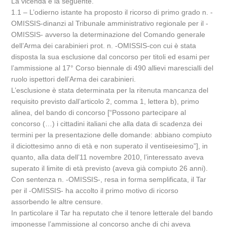
La vicenda è la seguente.
1.1 – L’odierno istante ha proposto il ricorso di primo grado n. -
OMISSIS-dinanzi al Tribunale amministrativo regionale per il -
OMISSIS- avverso la determinazione del Comando generale
dell’Arma dei carabinieri prot. n. -OMISSIS-con cui è stata
disposta la sua esclusione dal concorso per titoli ed esami per
l’ammissione al 17° Corso biennale di 490 allievi marescialli del
ruolo ispettori dell’Arma dei carabinieri.
L’esclusione è stata determinata per la ritenuta mancanza del
requisito previsto dall’articolo 2, comma 1, lettera b), primo
alinea, del bando di concorso [“Possono partecipare al
concorso (…) i cittadini italiani che alla data di scadenza dei
termini per la presentazione delle domande: abbiano compiuto
il diciottesimo anno di età e non superato il ventiseiesimo”], in
quanto, alla data dell’11 novembre 2010, l’interessato aveva
superato il limite di età previsto (aveva già compiuto 26 anni).
Con sentenza n. -OMISSIS-, resa in forma semplificata, il Tar
per il -OMISSIS- ha accolto il primo motivo di ricorso
assorbendo le altre censure.
In particolare il Tar ha reputato che il tenore letterale del bando
imponesse l’ammissione al concorso anche di chi aveva