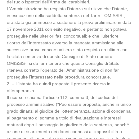
del ruolo ispettori dell’Arma dei carabinieri.
L’Amministrazione ha respinto l’istanza sul rilievo che l’istante,
in esecuzione della suddetta sentenza del Tar n. -OMISSIS-,
era stato già ammesso a sostenere la prova preliminare in data
17 novembre 2011 con esito negativo. e pertanto non poteva
proseguire nelle ulteriori fasi concorsuali; e che l’ulteriore
ricorso dell’interessato avverso la mancata ammissione alle
successive prove concorsuali era stato respinto da ultimo con
la citata sentenza di questo Consiglio di Stato numero -
OMISSIS-, si da far ritenere che questo Consiglio di Stato
riteneva corretto l’operato dell’Amministrazione di non far
proseguire l’interessato nella procedura concorsuale.
2. – L’istante ha quindi proposto il presente ricorso in
ottemperanza.
Il ricorso richiama l’articolo 112, comma 3, del codice del
processo amministrativo (“Può essere proposta, anche in unico
grado dinanzi al giudice dell’ottemperanza, azione di condanna
al pagamento di somme a titolo di rivalutazione e interessi
maturati dopo il passaggio in giudicato della sentenza, nonché
azione di risarcimento dei danni connessi all’impossibilità o
comunque alla mancata esecuzione in forma specifica, totale o