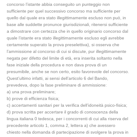
concorso l’istante abbia conseguito un punteggio non
sufficiente per quel successivo concorso ma sufficiente per
quello dal quale era stato illegittimamente escluso non può, in
base alle suddette pronunce giurisdizionali, ritenersi sufficiente
a dimostrare con certezza che in quello originario concorso dal
quale l’istante era stato illegittimamente escluso egli avrebbe
certamente superato la prova preselettiva), si osserva che
l’ammissione al concorso di cui si discute, pur illegittimamente
negata per difetto del limite di età, era inserita soltanto nella
fase iniziale della procedura e non dava prova di un
presumibile, anche se non certo, esito favorevole del concorso.
Quest’ultimo infatti, ai sensi dell’articolo 6 del Bando,
prevedeva, dopo la fase preliminare di ammissione:
a) una prova preliminare;
b) prove di efficienza fisica;
c) accertamenti sanitari per la verifica dell’idoneità psico-fisica;
d) prova scritta per accertare il grado di conoscenza della
lingua italiana 0 tedesca, per i concorrenti di cui alla riserva del
precedente articolo 1, comma 2, lettera a) che avessero
chiesto nella domanda di partecipazione di svolgere la prova in