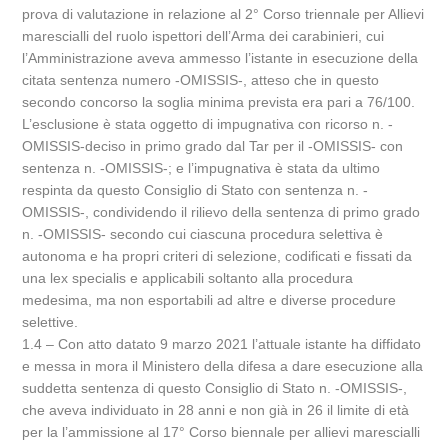
prova di valutazione in relazione al 2° Corso triennale per Allievi
marescialli del ruolo ispettori dell’Arma dei carabinieri, cui
l’Amministrazione aveva ammesso l’istante in esecuzione della
citata sentenza numero -OMISSIS-, atteso che in questo
secondo concorso la soglia minima prevista era pari a 76/100.
L’esclusione è stata oggetto di impugnativa con ricorso n. -
OMISSIS-deciso in primo grado dal Tar per il -OMISSIS- con
sentenza n. -OMISSIS-; e l’impugnativa è stata da ultimo
respinta da questo Consiglio di Stato con sentenza n. -
OMISSIS-, condividendo il rilievo della sentenza di primo grado
n. -OMISSIS- secondo cui ciascuna procedura selettiva è
autonoma e ha propri criteri di selezione, codificati e fissati da
una lex specialis e applicabili soltanto alla procedura
medesima, ma non esportabili ad altre e diverse procedure
selettive.
1.4 – Con atto datato 9 marzo 2021 l’attuale istante ha diffidato
e messa in mora il Ministero della difesa a dare esecuzione alla
suddetta sentenza di questo Consiglio di Stato n. -OMISSIS-,
che aveva individuato in 28 anni e non già in 26 il limite di età
per la l’ammissione al 17° Corso biennale per allievi marescialli