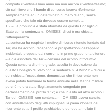
compiuto il ventiseiesimo anno ma non ancora il ventisettesimo;
ciò sul rilievo che il bando di concorso faceva riferimento
semplicemente ad un determinato numero di anni, senza
specificare che tale età dovesse essere compiuta.
1.2 – La pronuncia è stata riformata da questo Consiglio di
Stato con la sentenza n. -OMISSIS- di cui è ora chiesta
l’ottemperanza.
La sentenza ha respinto il motivo di ricorso ritenuto fondato dal
Tar, ma ha accolto, recependo le prospettazioni dell’appello
incidentale proposto dal ricorrente in primo grado, una ulteriore
– e già assorbita dal Tar – censura del ricorso introduttivo.
Questa censura di primo grado, accolta in devoluzione da
questo Consiglio di Stato con la sentenza n. -OMISSIS- di cui è
qui richiesta l’esecuzione, denunciava che il ricorrente non
aveva potuto terminare la ferma annuale nella Marina militare
perché ne era stato illegittimamente congedato per
declassamento del profilo “PS”; e che in esito ad altro ricorso il
Tar del -OMISSIS- con sentenza n. -OMISSIS-aveva sancito,
con annullamento degli atti impugnati, la piena idoneità del
ricorrente sotto il profilo psichiatrico e dunque annullato il