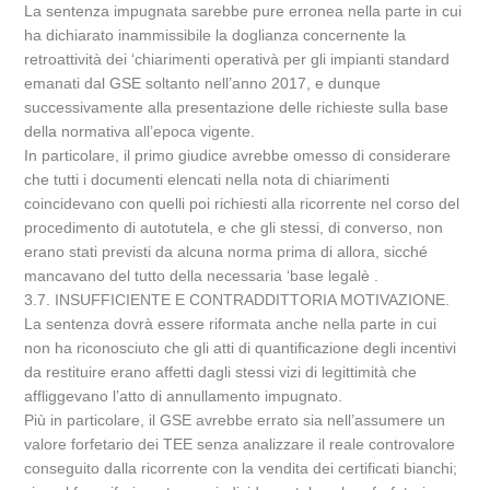
La sentenza impugnata sarebbe pure erronea nella parte in cui
ha dichiarato inammissibile la doglianza concernente la
retroattività dei ‘chiarimenti operativà per gli impianti standard
emanati dal GSE soltanto nell’anno 2017, e dunque
successivamente alla presentazione delle richieste sulla base
della normativa all’epoca vigente.
In particolare, il primo giudice avrebbe omesso di considerare
che tutti i documenti elencati nella nota di chiarimenti
coincidevano con quelli poi richiesti alla ricorrente nel corso del
procedimento di autotutela, e che gli stessi, di converso, non
erano stati previsti da alcuna norma prima di allora, sicché
mancavano del tutto della necessaria ‘base legalè .
3.7. INSUFFICIENTE E CONTRADDITTORIA MOTIVAZIONE.
La sentenza dovrà essere riformata anche nella parte in cui
non ha riconosciuto che gli atti di quantificazione degli incentivi
da restituire erano affetti dagli stessi vizi di legittimità che
affliggevano l’atto di annullamento impugnato.
Più in particolare, il GSE avrebbe errato sia nell’assumere un
valore forfetario dei TEE senza analizzare il reale controvalore
conseguito dalla ricorrente con la vendita dei certificati bianchi;