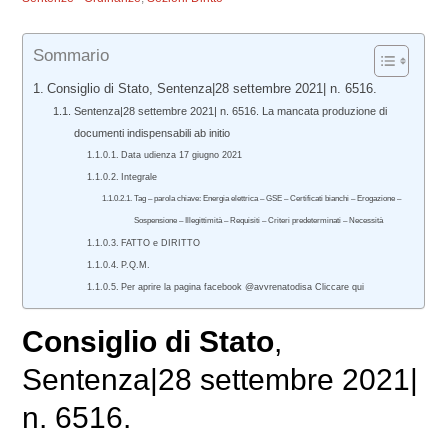
Sommario
Consiglio di Stato, Sentenza|28 settembre 2021| n. 6516.
Sentenza|28 settembre 2021| n. 6516. La mancata produzione di
documenti indispensabili ab initio
Data udienza 17 giugno 2021
Integrale
Tag – parola chiave: Energia elettrica – GSE – Certificati bianchi – Erogazione –
Sospensione – Illegittimità – Requisiti – Criteri predeterminati – Necessità
FATTO e DIRITTO
P.Q.M.
Per aprire la pagina facebook @avvrenatodisa Cliccare qui
Consiglio di Stato
,
Sentenza|28 settembre 2021|
n. 6516.