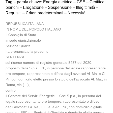
Tag
– parola chiave: Energia elettrica – GSE – Certificati
bianchi – Erogazione – Sospensione – Illegittimità –
Requisiti – Criteri predeterminati – Necessità
REPUBBLICA ITALIANA
IN NOME DEL POPOLO ITALIANO
Il Consiglio di Stato
in sede giurisdizionale
Sezione Quarta
ha pronunciato la presente
SENTENZA
sul ricorso numero di registro generale 8487 del 2020,
proposto dalla S.p.a. Ed., in persona del legale rappresentante
pro tempore, rappresentata e difesa dagli avvocati Al. Ma. e Cl.
Pi., con domicilio eletto presso lo studio dell’avvocato Al. Ma., in
Roma, via (…),
contro
il Gestore dei Servizi Energetici – Gse S.p.a., in persona del
legale rappresentante pro tempore, rappresentato e difeso
dagli avvocati Gi. Na., El. Le. e An. Pu., con domicilio digitale
come da PEC da Registri di Giustizia e domicilio eletto presso