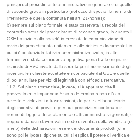
principi del procedimento amministrativo in generale e di quello
di secondo grado in particolare (nel caso di specie, la norma di
riferimento è quella contenuta nell’art. 21-nonies);
b) sempre sul piano formale, è stata osservata la regola del
contrarius actus dei procedimenti di secondo grado, in quanto il
GSE ha inviato alla società interessata la comunicazione di
avvio del procedimento unitamente alle richieste documentali in
cui si è sostanziata l’attività amministrativa svolta; in altri
termini, vi è stata coincidenza oggettiva piena tra le originarie
richieste di RVC inviate dalla società per il riconoscimento degli
incentivi, le richieste accettate e riconosciute dal GSE e quelle
di poi annullate per vizi di legittimità con efficacia retroattiva.
11.2. Sul piano sostanziale, invece, si è appurato che il
provvedimento impugnato è stato determinato non già da
accertate violazioni o trasgressioni, da parte del beneficiario
degli incentivi, di previe e puntuali prescrizioni contenute in
norme di legge o di regolamento o atti amministrativi generali, e
neppure da esiti sfavorevoli in sede di verifica della veridicità (o
meno) delle dichiarazioni rese e dei documenti prodotti (che
sono poi le ipotesi tipiche su cui si esplica il potere di verifica e