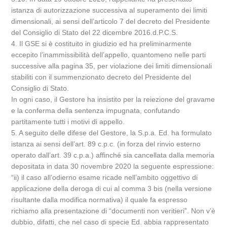
istanza di autorizzazione successiva al superamento dei limiti
dimensionali, ai sensi dell’articolo 7 del decreto del Presidente
del Consiglio di Stato del 22 dicembre 2016.d.P.C.S.
4. Il GSE si è costituito in giudizio ed ha preliminarmente
eccepito l’inammissibilità dell’appello, quantomeno nelle parti
successive alla pagina 35, per violazione dei limiti dimensionali
stabiliti con il summenzionato decreto del Presidente del
Consiglio di Stato.
In ogni caso, il Gestore ha insistito per la reiezione del gravame
e la conferma della sentenza impugnata, confutando
partitamente tutti i motivi di appello.
5. A seguito delle difese del Gestore, la S.p.a. Ed. ha formulato
istanza ai sensi dell’art. 89 c.p.c. (in forza del rinvio esterno
operato dall’art. 39 c.p.a.) affinché sia cancellata dalla memoria
depositata in data 30 novembre 2020 la seguente espressione:
“ii) il caso all’odierno esame ricade nell’ambito oggettivo di
applicazione della deroga di cui al comma 3 bis (nella versione
risultante dalla modifica normativa) il quale fa espresso
richiamo alla presentazione di “documenti non veritieri”. Non v’è
dubbio, difatti, che nel caso di specie Ed. abbia rappresentato