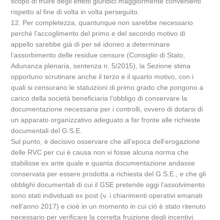
scopo di fruire degli effetti giuridici maggiormente convenienti
rispetto al fine di volta in volta perseguito.
12. Per completezza, quantunque non sarebbe necessario
perché l’accoglimento del primo e del secondo motivo di
appello sarebbe già di per sé idoneo a determinare
l’assorbimento delle residue censure (Consiglio di Stato,
Adunanza plenaria, sentenza n. 5/2015), la Sezione stima
opportuno scrutinare anche il terzo e il quarto motivo, con i
quali si censurano le statuizioni di primo grado che pongono a
carico della società beneficiaria l’obbligo di conservare la
documentazione necessaria per i controlli, ovvero di dotarsi di
un apparato organizzativo adeguato a far fronte alle richieste
documentali del G.S.E.
Sul punto, è decisivo osservare che all’epoca dell’erogazione
delle RVC per cui è causa non vi fosse alcuna norma che
stabilisse ex ante quale e quanta documentazione andasse
conservata per essere prodotta a richiesta del G.S.E., e che gli
obblighi documentali di cui il GSE pretende oggi l’assolvimento
sono stati individuati ex post (v. i chiarimenti operativi emanati
nell’anno 2017) e cioè in un momento in cui ciò è stato ritenuto
necessario per verificare la corretta fruizione degli incentivi.