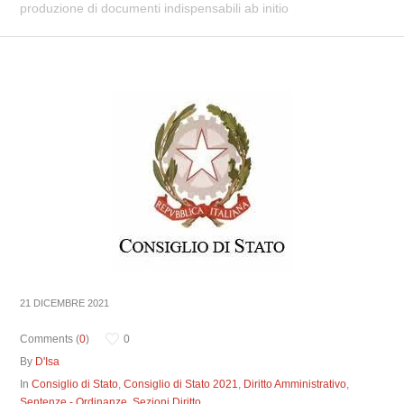
produzione di documenti indispensabili ab initio
21 DICEMBRE 2021
Comments (
0
)
0
By
D'Isa
In
Consiglio di Stato
,
Consiglio di Stato 2021
,
Diritto Amministrativo
,
Sentenze - Ordinanze
,
Sezioni Diritto