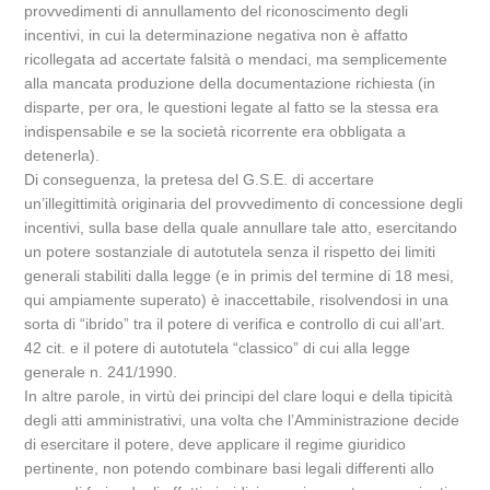
provvedimenti di annullamento del riconoscimento degli
incentivi, in cui la determinazione negativa non è affatto
ricollegata ad accertate falsità o mendaci, ma semplicemente
alla mancata produzione della documentazione richiesta (in
disparte, per ora, le questioni legate al fatto se la stessa era
indispensabile e se la società ricorrente era obbligata a
detenerla).
Di conseguenza, la pretesa del G.S.E. di accertare
un’illegittimità originaria del provvedimento di concessione degli
incentivi, sulla base della quale annullare tale atto, esercitando
un potere sostanziale di autotutela senza il rispetto dei limiti
generali stabiliti dalla legge (e in primis del termine di 18 mesi,
qui ampiamente superato) è inaccettabile, risolvendosi in una
sorta di “ibrido” tra il potere di verifica e controllo di cui all’art.
42 cit. e il potere di autotutela “classico” di cui alla legge
generale n. 241/1990.
In altre parole, in virtù dei principi del clare loqui e della tipicità
degli atti amministrativi, una volta che l’Amministrazione decide
di esercitare il potere, deve applicare il regime giuridico
pertinente, non potendo combinare basi legali differenti allo