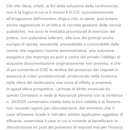
Ciò che rileva, infatti, ai fini della soluzione della controversia,
non è la logica in cui si è mosso il G.S.E. successivamente
all’erogazione dell’incentivo (logica che, si ripete, può essere
anche ragionevole in un’ottica di corretta gestione delle risorse
pubbliche), ma sono le modalità procedurali di esercizio del
potere, non potendosi tollerare, alla luce dei principi anche
europei di tipicità, tassatività, prevedibilità e conoscibilità delle
norme che regolano l’azione amministrativa, una soluzione
esegetica che imponga ex post a carico del privato l’obbligo di
acquisire documentazione originariamente non prevista, e che
di poi consenta al GSE la verifica del possesso dei requisiti in
assenza di criteri predeterminati, producendo nella sostanza
nella sfera del destinatario una sorta di effetto a sorpresa.
In quest’ottica prospettica, i principi di diritto enunciati da
questo Consesso in sede di Adunanza plenaria con la sentenza
n. 18/2020 conservano intatta tutta la loro validità e la Sezione
non ravvede ragioni per discostarsene, dal momento che il
caso all’esame ricade in tutt’altro ambito applicativo oggettivo di
efficacia, ovverossia il caso in cui si richiede al beneficiario la
dimostrazione ex post del possesso di requisiti mai per l’innanzi