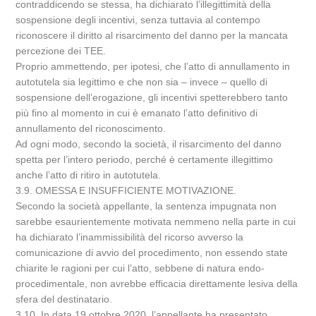
contraddicendo se stessa, ha dichiarato l’illegittimità della
sospensione degli incentivi, senza tuttavia al contempo
riconoscere il diritto al risarcimento del danno per la mancata
percezione dei TEE.
Proprio ammettendo, per ipotesi, che l’atto di annullamento in
autotutela sia legittimo e che non sia – invece – quello di
sospensione dell’erogazione, gli incentivi spetterebbero tanto
più fino al momento in cui è emanato l’atto definitivo di
annullamento del riconoscimento.
Ad ogni modo, secondo la società, il risarcimento del danno
spetta per l’intero periodo, perché è certamente illegittimo
anche l’atto di ritiro in autotutela.
3.9. OMESSA E INSUFFICIENTE MOTIVAZIONE.
Secondo la società appellante, la sentenza impugnata non
sarebbe esaurientemente motivata nemmeno nella parte in cui
ha dichiarato l’inammissibilità del ricorso avverso la
comunicazione di avvio del procedimento, non essendo state
chiarite le ragioni per cui l’atto, sebbene di natura endo-
procedimentale, non avrebbe efficacia direttamente lesiva della
sfera del destinatario.
3.10. In data 19 ottobre 2020, l’appellante ha presentato