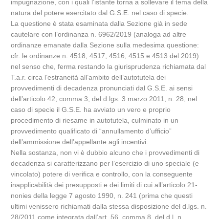
impugnazione, con i quali l’istante torna a sollevare il tema della
natura del potere esercitato dal G.S.E. nel caso di specie.
La questione è stata esaminata dalla Sezione già in sede
cautelare con l’ordinanza n. 6962/2019 (analoga ad altre
ordinanze emanate dalla Sezione sulla medesima questione:
cfr. le ordinanze n. 4518, 4517, 4516, 4515 e 4513 del 2019)
nel senso che, ferma restando la giurisprudenza richiamata dal
T.a.r. circa l’estraneità all’ambito dell’autotutela dei
provvedimenti di decadenza pronunciati dal G.S.E. ai sensi
dell’articolo 42, comma 3, del d.lgs. 3 marzo 2011, n. 28, nel
caso di specie il G.S.E. ha avviato un vero e proprio
procedimento di riesame in autotutela, culminato in un
provvedimento qualificato di “annullamento d’ufficio”
dell’ammissione dell’appellante agli incentivi.
Nella sostanza, non vi è dubbio alcuno che i provvedimenti di
decadenza si caratterizzano per l’esercizio di uno speciale (e
vincolato) potere di verifica e controllo, con la conseguente
inapplicabilità dei presupposti e dei limiti di cui all’articolo 21-
nonies della legge 7 agosto 1990, n. 241 (prima che questi
ultimi venissero richiamati dalla stessa disposizione del d.lgs. n.
28/2011 come integrata dall’art. 56, comma 8, del d.l. n.