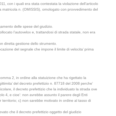
 con i quali era stata contestata la violazione dell’articolo
Kria matricola n. (OMISSIS), omologato con provvedimento del
amento delle spese del giudizio.
llocato l’autovelox e, trattandosi di strada statale, non era
con diretta gestione dello strumento.
ocazione del segnale che impone il limite di velocita’ prima
 comma 2, in ordine alla statuizione che ha rigettato la
egittimita’ del decreto prefettizio n. 87718 del 2008 perche’
icolare, il decreto prefettizio che la individuato la strada ove
colo 4, e cioe’: non avrebbe assunto il parere degli Enti
 territorio; c) non sarebbe motivato in ordine al tasso di
vato che il decreto prefettizio oggetto del giudizio