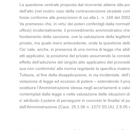
La questione centrale proposta dal ricorrente attiene alla po
dell’atto (nel nostro caso della contravvenzione stradale con
fosse conforme alle prescrizioni di cui alla L. n. 168 del 2002,
Va premesso che, in virtu’ dei poteri conferitigli dalla normati
ufficio) incidentalmente, il provvedimento amministrativo che c
fondamento della sanzione, ove la valutazione della legittimi
privato, ma quale mero antecedente, onde la questione della
Cio’ vale, anche, in presenza di una norma di legge che abil
atti applicativi, la posizione del privato assumendo la consiste
effetto dell’adozione del singolo atto applicativo del provve
sua non conformita’ alla norma regolante la specifica materi
Tuttavia, al fine della disapplicazione, in via incidentale, dell
violazione di legge ed eccesso di potere – estendendo il propr
sostituire l’Amministrazione stessa negli accertamenti e valuta
contemplati dalla legge o nella valutazione delle situazioni d
e’ attribuito il potere di perseguire in concreto le finalita’
dall’Amministrazione (Cass. 25.1.06 n. 1373 SS.UU, 2.8.05 n