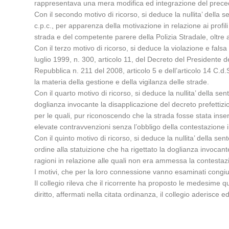
rappresentava una mera modifica ed integrazione del precedent
Con il secondo motivo di ricorso, si deduce la nullita’ della s
c.p.c., per apparenza della motivazione in relazione ai profili
strada e del competente parere della Polizia Stradale, oltre
Con il terzo motivo di ricorso, si deduce la violazione e fals
luglio 1999, n. 300, articolo 11, del Decreto del Presidente d
Repubblica n. 211 del 2008, articolo 5 e dell’articolo 14 C.
la materia della gestione e della vigilanza delle strade.
Con il quarto motivo di ricorso, si deduce la nullita’ della sen
doglianza invocante la disapplicazione del decreto prefettizi
per le quali, pur riconoscendo che la strada fosse stata inserit
elevate contravvenzioni senza l’obbligo della contestazione 
Con il quinto motivo di ricorso, si deduce la nullita’ della sen
ordine alla statuizione che ha rigettato la doglianza invocante
ragioni in relazione alle quali non era ammessa la contesta
I motivi, che per la loro connessione vanno esaminati congi
Il collegio rileva che il ricorrente ha proposto le medesime q
diritto, affermati nella citata ordinanza, il collegio aderisce e