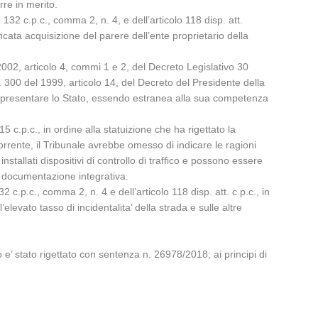
rre in merito.
 132 c.p.c., comma 2, n. 4, e dell’articolo 118 disp. att.
ancata acquisizione del parere dell’ente proprietario della
 2002, articolo 4, commi 1 e 2, del Decreto Legislativo 30
n. 300 del 1999, articolo 14, del Decreto del Presidente della
 rappresentare lo Stato, essendo estranea alla sua competenza
15 c.p.c., in ordine alla statuizione che ha rigettato la
orrente, il Tribunale avrebbe omesso di indicare le ragioni
nstallati dispositivi di controllo di traffico e possono essere
a documentazione integrativa.
2 c.p.c., comma 2, n. 4 e dell’articolo 118 disp. att. c.p.c., in
levato tasso di incidentalita’ della strada e sulle altre
 e’ stato rigettato con sentenza n. 26978/2018; ai principi di