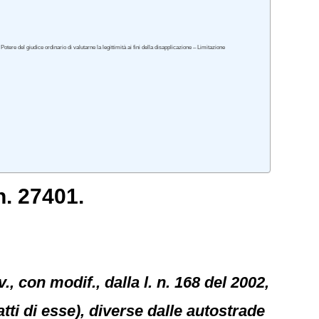
tere del giudice ordinario di valutarne la legittimità ai fini della disapplicazione – Limitazione
n. 27401.
v., con modif., dalla l. n. 168 del 2002,
atti di esse), diverse dalle autostrade