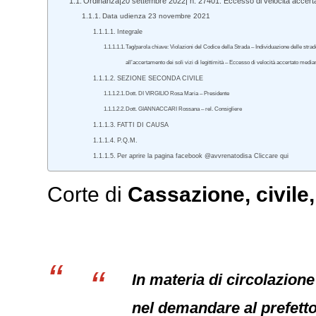
Ordinanza|20 settembre 2022| n. 27401. Eccesso di velocità accert
Data udienza 23 novembre 2021
Integrale
Tag/parola chiave: Violazioni del Codice della Strada – Individuazione delle strade
all’accertamento dei soli vizi di legittimità – Eccesso di velocità accertato medi
SEZIONE SECONDA CIVILE
Dott. DI VIRGILIO Rosa Maria – Presidente
Dott. GIANNACCARI Rossana – rel. Consigliere
FATTI DI CAUSA
P.Q.M.
Per aprire la pagina facebook @avvrenatodisa Cliccare qui
Corte di
Cassazione
,
civile
In materia di circolazione 
nel demandare al prefetto 