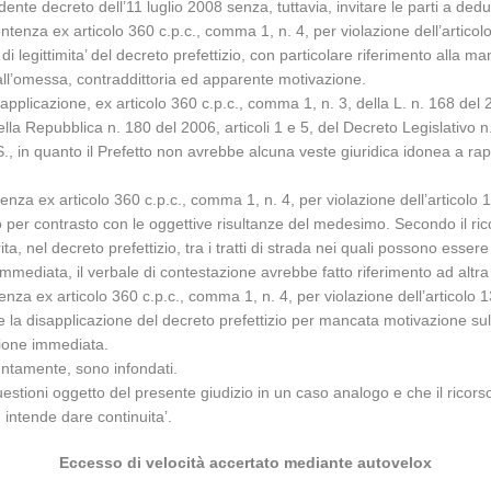
e decreto dell’11 luglio 2008 senza, tuttavia, invitare le parti a dedu
entenza ex articolo 360 c.p.c., comma 1, n. 4, per violazione dell’articolo
 di legittimita’ del decreto prefettizio, con particolare riferimento alla m
 all’omessa, contraddittoria ed apparente motivazione.
a applicazione, ex articolo 360 c.p.c., comma 1, n. 3, della L. n. 168 del
ella Repubblica n. 180 del 2006, articoli 1 e 5, del Decreto Legislativo 
d.S., in quanto il Prefetto non avrebbe alcuna veste giuridica idonea a
tenza ex articolo 360 c.p.c., comma 1, n. 4, per violazione dell’articolo 1
o per contrasto con le oggettive risultanze del medesimo. Secondo il ric
a, nel decreto prefettizio, tra i tratti di strada nei quali possono essere i
immediata, il verbale di contestazione avrebbe fatto riferimento ad altr
tenza ex articolo 360 c.p.c., comma 1, n. 4, per violazione dell’articolo 13
 la disapplicazione del decreto prefettizio per mancata motivazione sull’e
zione immediata.
untamente, sono infondati.
uestioni oggetto del presente giudizio in un caso analogo e che il ricorso
d intende dare continuita’.
Eccesso di velocità accertato mediante autovelox