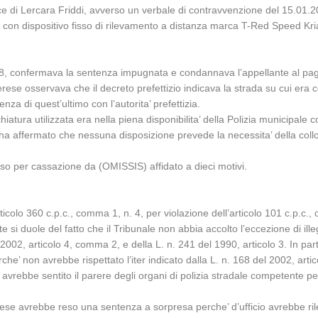
di Lercara Friddi, avverso un verbale di contravvenzione del 15.01.2011,
ato con dispositivo fisso di rilevamento a distanza marca T-Red Speed 
018, confermava la sentenza impugnata e condannava l’appellante al pag
ese osservava che il decreto prefettizio indicava la strada su cui era co
nza di quest’ultimo con l’autorita’ prefettizia.
atura utilizzata era nella piena disponibilita’ della Polizia municipale 
le ha affermato che nessuna disposizione prevede la necessita’ della coll
so per cassazione da (OMISSIS) affidato a dieci motivi.
ticolo 360 c.p.c., comma 1, n. 4, per violazione dell’articolo 101 c.p.c.,
nte si duole del fatto che il Tribunale non abbia accolto l’eccezione di ill
 2002, articolo 4, comma 2, e della L. n. 241 del 1990, articolo 3. In part
che’ non avrebbe rispettato l’iter indicato dalla L. n. 168 del 2002, arti
avrebbe sentito il parere degli organi di polizia stradale competente per
Imerese avrebbe reso una sentenza a sorpresa perche’ d’ufficio avrebbe rile