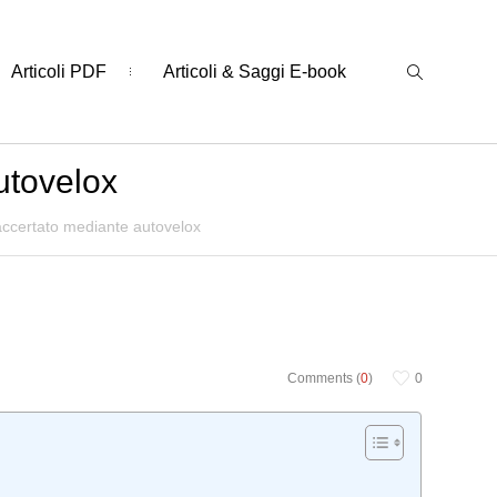
Articoli PDF
Articoli & Saggi E-book
utovelox
accertato mediante autovelox
Comments (
0
)
0