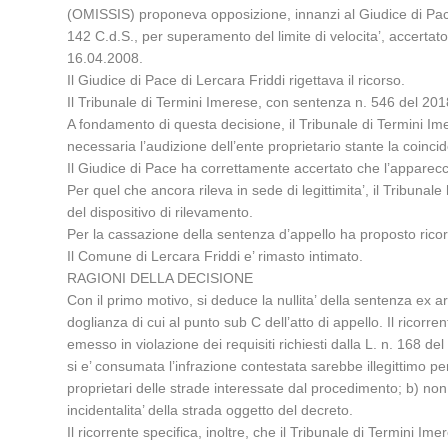
(OMISSIS) proponeva opposizione, innanzi al Giudice di Pace 
142 C.d.S., per superamento del limite di velocita’, accert
16.04.2008.
Il Giudice di Pace di Lercara Friddi rigettava il ricorso.
Il Tribunale di Termini Imerese, con sentenza n. 546 del 2
A fondamento di questa decisione, il Tribunale di Termini Imer
necessaria l’audizione dell’ente proprietario stante la coincide
Il Giudice di Pace ha correttamente accertato che l’apparecchi
Per quel che ancora rileva in sede di legittimita’, il Tribuna
del dispositivo di rilevamento.
Per la cassazione della sentenza d’appello ha proposto ricor
Il Comune di Lercara Friddi e’ rimasto intimato.
RAGIONI DELLA DECISIONE
Con il primo motivo, si deduce la nullita’ della sentenza ex ar
doglianza di cui al punto sub C dell’atto di appello. Il ricorre
emesso in violazione dei requisiti richiesti dalla L. n. 168 del
si e’ consumata l’infrazione contestata sarebbe illegittimo per
proprietari delle strade interessate dal procedimento; b) non 
incidentalita’ della strada oggetto del decreto.
Il ricorrente specifica, inoltre, che il Tribunale di Termini 