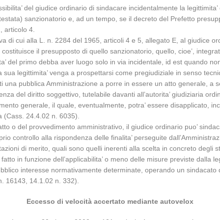
ssibilita’ del giudice ordinario di sindacare incidentalmente la legittim
testata) sanzionatorio e, ad un tempo, se il decreto del Prefetto presupp
 articolo 4.
va di cui alla L. n. 2284 del 1965, articoli 4 e 5, allegato E, al giudice o
ostituisce il presupposto di quello sanzionatorio, quello, cioe’, integrat
ta’ del primo debba aver luogo solo in via incidentale, id est quando non
 sua legittimita’ venga a prospettarsi come pregiudiziale in senso tecn
iti una pubblica Amministrazione a porre in essere un atto generale, a s
nza del diritto soggettivo, tutelabile davanti all’autorita’ giudiziaria ord
dimento generale, il quale, eventualmente, potra’ essere disapplicato, in
a (Cass. 24.4.02 n. 6035).
’atto o del provvedimento amministrativo, il giudice ordinario puo’ sindacar
io controllo alla rispondenza delle finalita’ perseguite dall’Amministraz
zioni di merito, quali sono quelli inerenti alla scelta in concreto degli 
i fatto in funzione dell’applicabilita’ o meno delle misure previste dalla
 di pubblico interesse normativamente determinate, operando un sindacato d
. 16143, 14.1.02 n. 332).
Eccesso di velocità accertato mediante autovelox