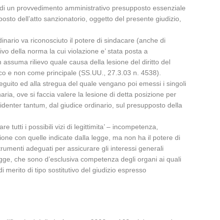
ita’ di un provvedimento amministrativo presupposto essenziale
osto dell’atto sanzionatorio, oggetto del presente giudizio,
rdinario va riconosciuto il potere di sindacare (anche di
ivo della norma la cui violazione e’ stata posta a
 assuma rilievo quale causa della lesione del diritto del
ico e non come principale (SS.UU., 27.3.03 n. 4538).
eguito ed alla stregua del quale vengano poi emessi i singoli
inaria, ove si faccia valere la lesione di detta posizione per
cidenter tantum, dal giudice ordinario, sul presupposto della
e tutti i possibili vizi di legittimita’ – incompetenza,
ione con quelle indicate dalla legge, ma non ha il potere di
strumenti adeguati per assicurare gli interessi generali
 legge, che sono d’esclusiva competenza degli organi ai quali
i merito di tipo sostitutivo del giudizio espresso