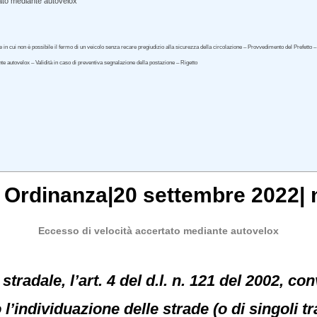
ato mediante autovelox
 in cui non è possibile il fermo di un veicolo senza recare pregiudizio alla sicurezza della circolazione – Provvedimento del Prefetto – Po
ante autovelox – Validità in caso di preventiva segnalazione della postazione – Rigetto
, Ordinanza|20 settembre 2022| 
Eccesso di velocità accertato mediante autovelox
stradale, l’art. 4 del d.l. n. 121 del 2002, con
l’individuazione delle strade (o di singoli tr