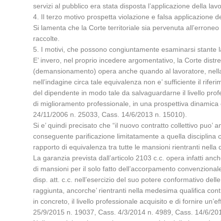
servizi al pubblico era stata disposta l’applicazione della 
4. Il terzo motivo prospetta violazione e falsa applicazione deg
Si lamenta che la Corte territoriale sia pervenuta all’erroneo
raccolte.
5. I motivi, che possono congiuntamente esaminarsi stante l
E’ invero, nel proprio incedere argomentativo, la Corte distret
(demansionamento) opera anche quando al lavoratore, nella f
nell’indagine circa tale equivalenza non e’ sufficiente il rif
del dipendente in modo tale da salvaguardarne il livello prof
di miglioramento professionale, in una prospettiva dinamica 
24/11/2006 n. 25033, Cass. 14/6/2013 n. 15010).
Si e’ quindi precisato che “il nuovo contratto collettivo puo’
conseguente parificazione limitatamente a quella disciplina 
rapporto di equivalenza tra tutte le mansioni rientranti nella
La garanzia prevista dall’articolo 2103 c.c. opera infatti anc
di mansioni per il solo fatto dell’accorpamento convenzional
disp. att. c.c. nell’esercizio del suo potere conformativo de
raggiunta, ancorche’ rientranti nella medesima qualifica cont
in concreto, il livello professionale acquisito e di fornire un
25/9/2015 n. 19037, Cass. 4/3/2014 n. 4989, Cass. 14/6/20