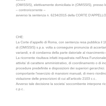
(OMISSIS), elettivamente domiciliata in (OMISSIS), presso l
– controricorrente –
avverso la sentenza n. 6234/2015 della CORTE D’APPELLO 
CHE:
La Corte d’appello di Roma, con sentenza resa pubblica il 
di (OMISSIS) s.p.a. volta a conseguire pronuncia di accertam
variandi, e di condanna della parte datoriale al risarciment
La ricorrente risultava infatti inquadrata nell’Area Funzional
attivita’ di carattere amministrativo, di coordinamento o di i
procedure predefinite e disposizioni dei superiori gerarchici
comportante l’esercizio di mansioni manuali, di mero riordin
violazione delle prescrizioni di cui all’articolo 2103 c.c..
Avverso tale decisione la societa’ soccombente interpone ricor
c.p.c..