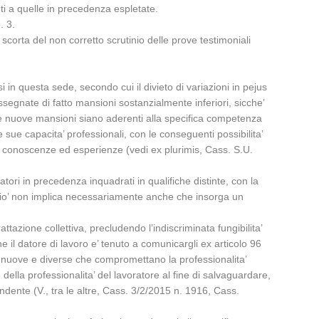
ti a quelle in precedenza espletate.
. 3.
 scorta del non corretto scrutinio delle prove testimoniali
i in questa sede, secondo cui il divieto di variazioni in pejus
gnate di fatto mansioni sostanzialmente inferiori, sicche’
he le nuove mansioni siano aderenti alla specifica competenza
 sue capacita’ professionali, con le conseguenti possibilita’
di conoscenze ed esperienze (vedi ex plurimis, Cass. S.U.
tori in precedenza inquadrati in qualifiche distinte, con la
a cio’ non implica necessariamente anche che insorga un
tazione collettiva, precludendo l’indiscriminata fungibilita’
il datore di lavoro e’ tenuto a comunicargli ex articolo 96
oni nuove e diverse che compromettano la professionalita’
ella professionalita’ del lavoratore al fine di salvaguardare,
pendente (V., tra le altre, Cass. 3/2/2015 n. 1916, Cass.