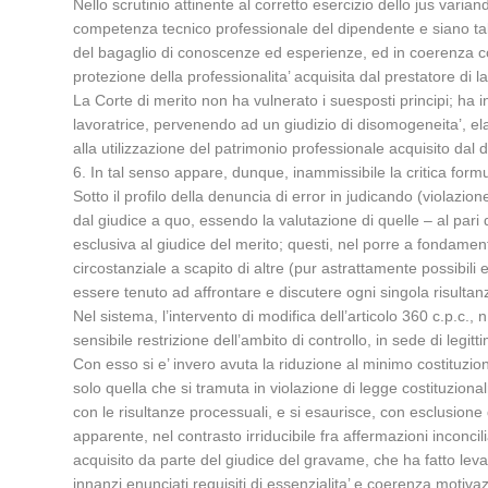
Nello scrutinio attinente al corretto esercizio dello jus vari
competenza tecnico professionale del dipendente e siano tali 
del bagaglio di conoscenze ed esperienze, ed in coerenza coi 
protezione della professionalita’ acquisita dal prestatore di l
La Corte di merito non ha vulnerato i suesposti principi; ha 
lavoratrice, pervenendo ad un giudizio di disomogeneita’, ela
alla utilizzazione del patrimonio professionale acquisito dal
6. In tal senso appare, dunque, inammissibile la critica form
Sotto il profilo della denuncia di error in judicando (violazio
dal giudice a quo, essendo la valutazione di quelle – al pari 
esclusiva al giudice del merito; questi, nel porre a fondamen
circostanziale a scapito di altre (pur astrattamente possibili
essere tenuto ad affrontare e discutere ogni singola risulta
Nel sistema, l’intervento di modifica dell’articolo 360 c.p.c
sensibile restrizione dell’ambito di controllo, in sede di legitti
Con esso si e’ invero avuta la riduzione al minimo costituzion
solo quella che si tramuta in violazione di legge costituziona
con le risultanze processuali, e si esaurisce, con esclusione 
apparente, nel contrasto irriducibile fra affermazioni inconcil
acquisito da parte del giudice del gravame, che ha fatto leva
innanzi enunciati requisiti di essenzialita’ e coerenza motiva