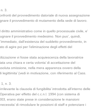
 n. 3.
 confronti del provvedimento datoriale di nuova assegnazione
ugnare il provvedimento di mutamento della sede di lavoro.
diritto amministrativo come in quello processuale civile, e’
mpugnare il provvedimento medesimo. Non puo’, quindi,
ll’immediato, dall’esistenza del suddetto provvedimento, in
 di agire poi per l’eliminazione degli effetti del
utilizzazione vi fosse stata acquiescenza della lavoratrice
ata una chiara e certa volonta’ di accettazione del
ssoluta omissione, nella mera apparenza ovvero della
di legittimita’ (vedi in motivazione, con riferimento al Cass.
 1, n. 3.
evante la clausola di fungibilita’ introdotta all’interno delle
Operativa per effetto del c.c.n.l. 1994 (con sistema di
 2003, erano state prese in considerazione le mansioni
necessita’ di rimodulare le posizioni di staff e potenziare i