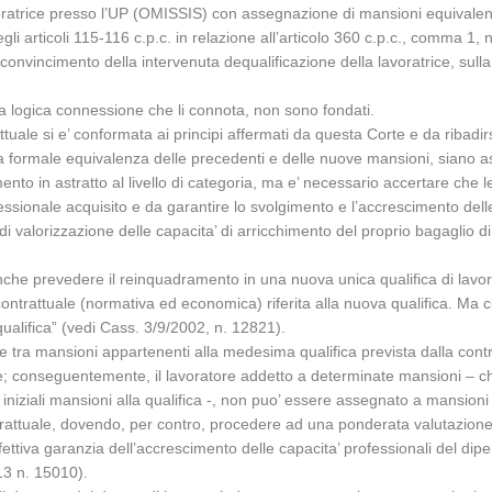
lavoratrice presso l’UP (OMISSIS) con assegnazione di mansioni equivalen
li articoli 115-116 c.p.c. in relazione all’articolo 360 c.p.c., comma 1, n
 convincimento della intervenuta dequalificazione della lavoratrice, sulla
a logica connessione che li connota, non sono fondati.
tuale si e’ conformata ai principi affermati da questa Corte e da ribadirs
ormale equivalenza delle precedenti e delle nuove mansioni, siano asse
erimento in astratto al livello di categoria, ma e’ necessario accertare c
essionale acquisito e da garantire lo svolgimento e l’accrescimento delle
di valorizzazione delle capacita’ di arricchimento del proprio bagaglio 
 anche prevedere il reinquadramento in una nuova unica qualifica di lavora
contrattuale (normativa ed economica) riferita alla nuova qualifica. M
 qualifica” (vedi Cass. 3/9/2002, n. 12821).
he tra mansioni appartenenti alla medesima qualifica prevista dalla contrat
e; conseguentemente, il lavoratore addetto a determinate mansioni – che 
lle iniziali mansioni alla qualifica -, non puo’ essere assegnato a mansi
rattuale, dovendo, per contro, procedere ad una ponderata valutazione d
’effettiva garanzia dell’accrescimento delle capacita’ professionali del di
13 n. 15010).