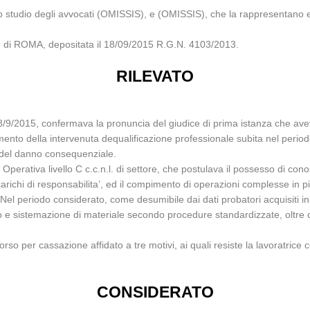
o studio degli avvocati (OMISSIS), e (OMISSIS), che la rappresentano 
di ROMA, depositata il 18/09/2015 R.G.N. 4103/2013.
RILEVATO
18/9/2015, confermava la pronuncia del giudice di prima istanza che a
ento della intervenuta dequalificazione professionale subita nel periodo
o del danno consequenziale.
e Operativa livello C c.c.n.l. di settore, che postulava il possesso di c
ncarichi di responsabilita’, ed il compimento di operazioni complesse in p
. Nel periodo considerato, come desumibile dai dati probatori acquisiti i
o e sistemazione di materiale secondo procedure standardizzate, oltre c
so per cassazione affidato a tre motivi, ai quali resiste la lavoratrice 
CONSIDERATO