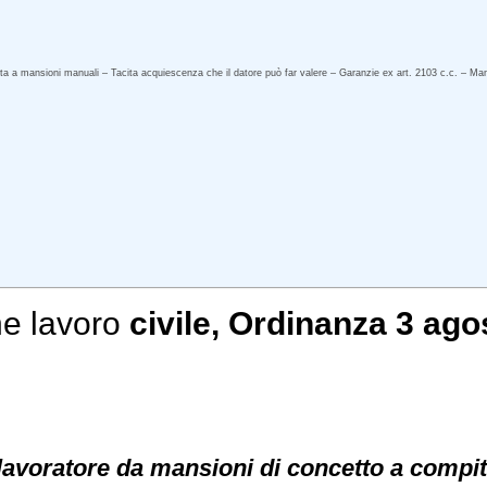
 mansioni manuali – Tacita acquiescenza che il datore può far valere – Garanzie ex art. 2103 c.c. – Mansion
e lavoro
civile
, Ordinanza 3 ago
 lavoratore da mansioni di concetto a compit