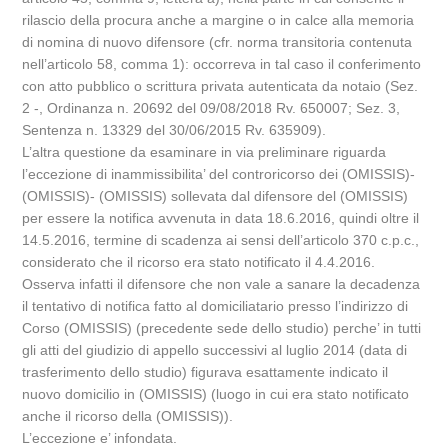
rilascio della procura anche a margine o in calce alla memoria
di nomina di nuovo difensore (cfr. norma transitoria contenuta
nell’articolo 58, comma 1): occorreva in tal caso il conferimento
con atto pubblico o scrittura privata autenticata da notaio (Sez.
2 -, Ordinanza n. 20692 del 09/08/2018 Rv. 650007; Sez. 3,
Sentenza n. 13329 del 30/06/2015 Rv. 635909).
L’altra questione da esaminare in via preliminare riguarda
l’eccezione di inammissibilita’ del controricorso dei (OMISSIS)-
(OMISSIS)- (OMISSIS) sollevata dal difensore del (OMISSIS)
per essere la notifica avvenuta in data 18.6.2016, quindi oltre il
14.5.2016, termine di scadenza ai sensi dell’articolo 370 c.p.c.,
considerato che il ricorso era stato notificato il 4.4.2016.
Osserva infatti il difensore che non vale a sanare la decadenza
il tentativo di notifica fatto al domiciliatario presso l’indirizzo di
Corso (OMISSIS) (precedente sede dello studio) perche’ in tutti
gli atti del giudizio di appello successivi al luglio 2014 (data di
trasferimento dello studio) figurava esattamente indicato il
nuovo domicilio in (OMISSIS) (luogo in cui era stato notificato
anche il ricorso della (OMISSIS)).
L’eccezione e’ infondata.