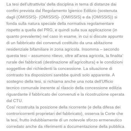
La tesi dell’ultrattivita’ della disciplina in tema di distanze dai
confini prevista dal Regolamento Igienico Edilizio (sostenuta
dagli (OMISSIS)- (OMISSIS)- (OMISSIS) e da (OMISSIS)) si
fonda sulla natura speciale della normativa regolamentare
rispetto a quella del PRG, e quindi sulla sua applicazione (in
quanto prevalente) nel caso in esame, in cui si discute appunto
di un fabbricato dei convenuti costituito da una abitazione
residenziale bifamiliare in zona agricola. Insomma – secondo
questa tesi – assumono rilievo, oltre all’area agricola, la finalita’
rurale dei fabbricati (destinazione all’agricoltura) e le condizioni
soggettive dei richiedenti la concessione. La situazione di
contrasto tra disposizioni sarebbe quindi solo apparente. A
sostegno della tesi, si richiama anche una nota dell’Ufficio
tecnico comunale inerente al rilascio della concessione edilizia
riguardante il fabbricato dei convenuti e la ricostruzione operata
dal CTU.
Cosi’ ricostruita la posizione della ricorrente (e della difesa dei
controricorrenti proprietari del fabbricato), osserva la Corte che
la tesi, frutto indubbiamente di un notevole sforzo ermeneutico
corredato anche da riferimenti a documentazione della pubblica