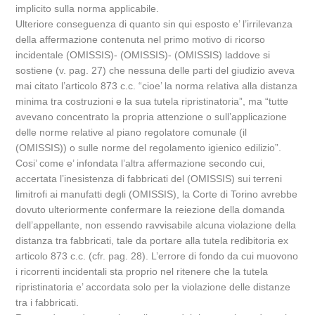
implicito sulla norma applicabile.
Ulteriore conseguenza di quanto sin qui esposto e’ l’irrilevanza
della affermazione contenuta nel primo motivo di ricorso
incidentale (OMISSIS)- (OMISSIS)- (OMISSIS) laddove si
sostiene (v. pag. 27) che nessuna delle parti del giudizio aveva
mai citato l’articolo 873 c.c. “cioe’ la norma relativa alla distanza
minima tra costruzioni e la sua tutela ripristinatoria”, ma “tutte
avevano concentrato la propria attenzione o sull’applicazione
delle norme relative al piano regolatore comunale (il
(OMISSIS)) o sulle norme del regolamento igienico edilizio”.
Cosi’ come e’ infondata l’altra affermazione secondo cui,
accertata l’inesistenza di fabbricati del (OMISSIS) sui terreni
limitrofi ai manufatti degli (OMISSIS), la Corte di Torino avrebbe
dovuto ulteriormente confermare la reiezione della domanda
dell’appellante, non essendo ravvisabile alcuna violazione della
distanza tra fabbricati, tale da portare alla tutela redibitoria ex
articolo 873 c.c. (cfr. pag. 28). L’errore di fondo da cui muovono
i ricorrenti incidentali sta proprio nel ritenere che la tutela
ripristinatoria e’ accordata solo per la violazione delle distanze
tra i fabbricati.