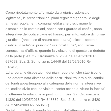
Come ripetutamente affermato dalla giurisprudenza di
legittimita’, le prescrizioni dei piani regolatori generali e degli
annessi regolamenti comunali edilizi che disciplinano le
distanze nelle costruzioni, anche con riguardo ai confini, sono
integrative del codice civile ed hanno, pertanto, valore di norme
giuridiche (anche se di natura secondaria), sicche’ spetta al
giudice, in virtu’ del principio “iura novit curia”, acquisirne
conoscenza d’ufficio, quando la violazione di queste sia dedotta
dalla parte (Sez. 2 -, Ordinanza n. 2661 del 05/02/2020 Rv.
657089; Sez. 2, Sentenza n. 14446 del 15/06/2010 Rv.
613403).
Ed ancora, le disposizioni dei piani regolatori che stabiliscono
una determinata distanza delle costruzioni tra loro o dai confini
dei fondi appartengono alla categoria delle norme integrative
del codice civile che, se violate, conferiscono al vicino la facolta’
di ottenere la riduzione in pristino (cfr. Sez. 2 -, Ordinanza n.
11320 del 10/05/2018 Rv. 648832; Sez. 2, Sentenza n. 8420
del 27/05/2003 Rv. 563617).
Da tale principio discende l’erroneita’ dell’affermazione della