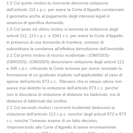
1.5 Col quinto motivo la ricorrente denunzia violazione
dell’articolo 112 c.p.c. per avere la Corte d’Appello condannato
il geometra anche al pagamento degli interessi legali in
assenza di specifica domanda.
1.6 Col sesto ed ultimo motivo si lamenta la violazione degli
articoli 112, 113 c.p.c. e 2041 c.c. per avere la Corte d’Appello,
in presenza di una domanda di manleva, omesso di
subordinare la condanna all’effettiva demolizione dell’immobile.
2.1 Col primo motivo di ricorso incidentale i (OMISSIS)-
(OMISSIS)- (OMISSIS) denunziano violazione degli articoli 112
e 346 c.p.c. criticando la Corte torinese per avere ravvisato la
formazione di un giudicato implicito sull’applicabilita’ al caso di
specie dell’articolo 873 c.c.. Rilevano che lo stesso attore non
aveva mai dedotto la violazione dell’articolo 873 c.c. perche’
non si discuteva di violazione di distanze tra fabbricati, ma di
distanza di fabbricati dal confine.
2.2 Col secondo motivo i ricorrenti incidentali deducono la
violazione dell’articolo 113 c.p.c. nonche’ degli articoli 872 e 873
c.c. nonche’ l’omesso esame di un fatto decisivo,
rimproverando alla Corte d’Appello di avere erroneamente