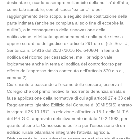
destinatario, ricadono sempre nell’ambito della nullita’ dell’atto,
come tale sanabile, con efficacia “ex tunc”, o per
raggiungimento dello scopo, a seguito della costituzione della
parte intimata (anche se compiuta al solo fine di eccepire la
nullita’), o in conseguenza della rinnovazione della
notificazione, effettuata spontaneamente dalla parte stessa
oppure su ordine del giudice ex articolo 291 c.p.c. (cfr. Sez. U,
Sentenza n. 14916 del 20/07/2016 Rv. 640604 in tema di
notifica del ricorso per cassazione, ma il principio vale
logicamente anche in tema di notifica del controricorso per
effetto dell’espresso rinvio contenuto nell’articolo 370 c.p.c.,
comma 2).
Cio’ chiarito e passando all’esame delle censure, osserva il
Collegio che col primo motivo la ricorrente denunzia errata e
falsa applicazione della normativa di cui agli articoli 27 e 33 del
Regolamento Igienico Edilizio del Comune di (OMISSIS) entrato
in vigore il 26.10.1971 in relazione all’articolo 15.1 delle N. T.A.
del P.R.G.C. approvato definitivamente in data 10.2.1993, per
quanto attiene la Concessione edilizia per l’esecuzione di un
edificio rurale bifamiliare integrante l’attivita’ agricola.