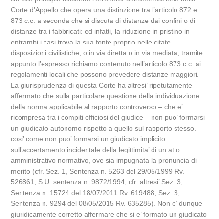
Corte d’Appello che opera una distinzione tra l’articolo 872 e
873 c.c. a seconda che si discuta di distanze dai confini o di
distanze tra i fabbricati: ed infatti, la riduzione in pristino in
entrambi i casi trova la sua fonte proprio nelle citate
disposizioni civilistiche, o in via diretta o in via mediata, tramite
appunto l’espresso richiamo contenuto nell’articolo 873 c.c. ai
regolamenti locali che possono prevedere distanze maggiori.
La giurisprudenza di questa Corte ha altresi’ ripetutamente
affermato che sulla particolare questione della individuazione
della norma applicabile al rapporto controverso – che e’
ricompresa tra i compiti officiosi del giudice – non puo’ formarsi
un giudicato autonomo rispetto a quello sul rapporto stesso,
cosi’ come non puo’ formarsi un giudicato implicito
sull’accertamento incidentale della legittimita’ di un atto
amministrativo normativo, ove sia impugnata la pronuncia di
merito (cfr. Sez. 1, Sentenza n. 5263 del 29/05/1999 Rv.
526861; S.U. sentenza n. 9872/1994; cfr. altresi’ Sez. 3,
Sentenza n. 15724 del 18/07/2011 Rv. 619488; Sez. 3,
Sentenza n. 9294 del 08/05/2015 Rv. 635285). Non e’ dunque
giuridicamente corretto affermare che si e’ formato un giudicato