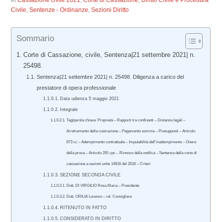
In
Cassazione civile 2021
,
Corte di Cassazione
,
Diritto Civile e Procedura
Civile
,
Sentenze - Ordinanze
,
Sezioni Diritto
Sommario
Corte di Cassazione, civile, Sentenza|21 settembre 2021| n.
25498.
Sentenza|21 settembre 2021| n. 25498. Diligenza a carico del
prestatore di opera professionale
Data udienza 5 maggio 2021
Integrale
Tag/parola chiave: Proprietà – Rapporti tra confinanti – Distanze legali –
Arretramento della costruzione – Pagamento somme – Presupposti – Articolo
873 cc – Adempimento contrattuale – Imputabilità dell’inadempimento – Onere
della prova – Articolo 291 cpc – Rinnovo della notifica – Sentenza della corte di
cassazione a sezioni unite 14916 del 2016 – Criteri
SEZIONE SECONDA CIVILE
Dott. DI VIRGILIO Rosa Maria – Presidente
Dott. ORILIA Lorenzo – rel. Consigliere
RITENUTO IN FATTO
CONSIDERATO IN DIRITTO