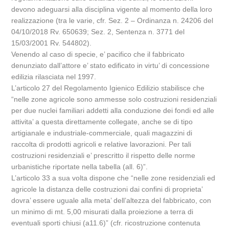
devono adeguarsi alla disciplina vigente al momento della loro
realizzazione (tra le varie, cfr. Sez. 2 – Ordinanza n. 24206 del
04/10/2018 Rv. 650639; Sez. 2, Sentenza n. 3771 del
15/03/2001 Rv. 544802).
Venendo al caso di specie, e’ pacifico che il fabbricato
denunziato dall’attore e’ stato edificato in virtu’ di concessione
edilizia rilasciata nel 1997.
L’articolo 27 del Regolamento Igienico Edilizio stabilisce che
“nelle zone agricole sono ammesse solo costruzioni residenziali
per due nuclei familiari addetti alla conduzione dei fondi ed alle
attivita’ a questa direttamente collegate, anche se di tipo
artigianale e industriale-commerciale, quali magazzini di
raccolta di prodotti agricoli e relative lavorazioni. Per tali
costruzioni residenziali e’ prescritto il rispetto delle norme
urbanistiche riportate nella tabella (all. 6)”.
L’articolo 33 a sua volta dispone che “nelle zone residenziali ed
agricole la distanza delle costruzioni dai confini di proprieta’
dovra’ essere uguale alla meta’ dell’altezza del fabbricato, con
un minimo di mt. 5,00 misurati dalla proiezione a terra di
eventuali sporti chiusi (a11.6)” (cfr. ricostruzione contenuta