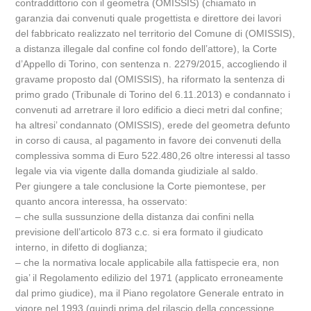
contraddittorio con il geometra (OMISSIS) (chiamato in
garanzia dai convenuti quale progettista e direttore dei lavori
del fabbricato realizzato nel territorio del Comune di (OMISSIS),
a distanza illegale dal confine col fondo dell’attore), la Corte
d’Appello di Torino, con sentenza n. 2279/2015, accogliendo il
gravame proposto dal (OMISSIS), ha riformato la sentenza di
primo grado (Tribunale di Torino del 6.11.2013) e condannato i
convenuti ad arretrare il loro edificio a dieci metri dal confine;
ha altresi’ condannato (OMISSIS), erede del geometra defunto
in corso di causa, al pagamento in favore dei convenuti della
complessiva somma di Euro 522.480,26 oltre interessi al tasso
legale via via vigente dalla domanda giudiziale al saldo.
Per giungere a tale conclusione la Corte piemontese, per
quanto ancora interessa, ha osservato:
– che sulla sussunzione della distanza dai confini nella
previsione dell’articolo 873 c.c. si era formato il giudicato
interno, in difetto di doglianza;
– che la normativa locale applicabile alla fattispecie era, non
gia’ il Regolamento edilizio del 1971 (applicato erroneamente
dal primo giudice), ma il Piano regolatore Generale entrato in
vigore nel 1993 (quindi prima del rilascio della concessione