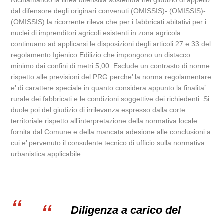
Richiamando la linea difensiva sostenuta nel giudizio di appello
dal difensore degli originari convenuti (OMISSIS)- (OMISSIS)-
(OMISSIS) la ricorrente rileva che per i fabbricati abitativi per i
nuclei di imprenditori agricoli esistenti in zona agricola
continuano ad applicarsi le disposizioni degli articoli 27 e 33 del
regolamento Igienico Edilizio che impongono un distacco
minimo dai confini di metri 5,00. Esclude un contrasto di norme
rispetto alle previsioni del PRG perche’ la norma regolamentare
e’ di carattere speciale in quanto considera appunto la finalita’
rurale dei fabbricati e le condizioni soggettive dei richiedenti. Si
duole poi del giudizio di irrilevanza espresso dalla corte
territoriale rispetto all’interpretazione della normativa locale
fornita dal Comune e della mancata adesione alle conclusioni a
cui e’ pervenuto il consulente tecnico di ufficio sulla normativa
urbanistica applicabile.
Diligenza a carico del