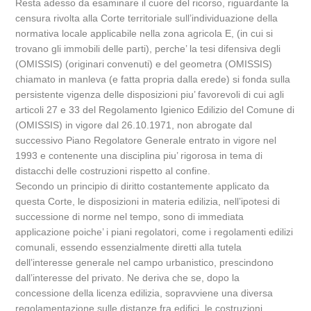
Resta adesso da esaminare il cuore del ricorso, riguardante la
censura rivolta alla Corte territoriale sull’individuazione della
normativa locale applicabile nella zona agricola E, (in cui si
trovano gli immobili delle parti), perche’ la tesi difensiva degli
(OMISSIS) (originari convenuti) e del geometra (OMISSIS)
chiamato in manleva (e fatta propria dalla erede) si fonda sulla
persistente vigenza delle disposizioni piu’ favorevoli di cui agli
articoli 27 e 33 del Regolamento Igienico Edilizio del Comune di
(OMISSIS) in vigore dal 26.10.1971, non abrogate dal
successivo Piano Regolatore Generale entrato in vigore nel
1993 e contenente una disciplina piu’ rigorosa in tema di
distacchi delle costruzioni rispetto al confine.
Secondo un principio di diritto costantemente applicato da
questa Corte, le disposizioni in materia edilizia, nell’ipotesi di
successione di norme nel tempo, sono di immediata
applicazione poiche’ i piani regolatori, come i regolamenti edilizi
comunali, essendo essenzialmente diretti alla tutela
dell’interesse generale nel campo urbanistico, prescindono
dall’interesse del privato. Ne deriva che se, dopo la
concessione della licenza edilizia, sopravviene una diversa
regolamentazione sulle distanze fra edifici, le costruzioni