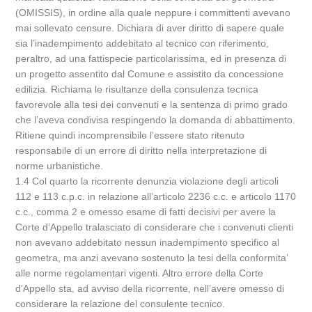
(OMISSIS), in ordine alla quale neppure i committenti avevano
mai sollevato censure. Dichiara di aver diritto di sapere quale
sia l’inadempimento addebitato al tecnico con riferimento,
peraltro, ad una fattispecie particolarissima, ed in presenza di
un progetto assentito dal Comune e assistito da concessione
edilizia. Richiama le risultanze della consulenza tecnica
favorevole alla tesi dei convenuti e la sentenza di primo grado
che l’aveva condivisa respingendo la domanda di abbattimento.
Ritiene quindi incomprensibile l’essere stato ritenuto
responsabile di un errore di diritto nella interpretazione di
norme urbanistiche.
1.4 Col quarto la ricorrente denunzia violazione degli articoli
112 e 113 c.p.c. in relazione all’articolo 2236 c.c. e articolo 1170
c.c., comma 2 e omesso esame di fatti decisivi per avere la
Corte d’Appello tralasciato di considerare che i convenuti clienti
non avevano addebitato nessun inadempimento specifico al
geometra, ma anzi avevano sostenuto la tesi della conformita’
alle norme regolamentari vigenti. Altro errore della Corte
d’Appello sta, ad avviso della ricorrente, nell’avere omesso di
considerare la relazione del consulente tecnico.