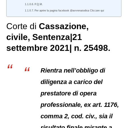
P.Q.M.
Per aprire la pagina facebook @avvrenatodisa Cliccare qui
Corte di
Cassazione,
civile
, Sentenza|21
settembre 2021| n. 25498.
Rientra nell’obbligo di
diligenza a carico del
prestatore di opera
professionale, ex art. 1176,
comma 2, cod. civ., sia il
risultato finale mirante a