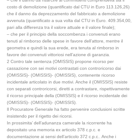
– che il danno da risarcire ai committenti comprendeva sia il
costo di demolizione (quantificato dal CTU in Euro 113.126,26)
che il danno da deprezzamento del fabbricato a demolizione
avvenuta (quantificato a sua volta dal CTU in Euro. 409.354,00,
pari alla differenza tra il valore attuale e il valore finale);
– che per il principio della soccombenza i convenuti erano
tenuti al rimborso delle spese in favore dell’attore, mentre il
geometra e quindi la sua erede, era tenuta al rimborso in
favore dei convenuti vittoriosi nell’azione di garanzia.
2 Contro tale sentenza (OMISSIS) propone ricorso per
cassazione con sei motivi contrastati con controricorso dai
(OMISSIS)- (OMISSIS)- (OMISSIS), contenente ricorso
incidentale articolato in due motivi. Anche il (OMISSIS) resiste
con separati controricorsi, diretti a contrastare, rispettivamente
il ricorso principale della (OMISSIS) e il ricorso incidentale dei
(OMISSIS)- (OMISSIS)- (OMISSIS).
Il Procuratore Generale ha fatto pervenire conclusioni scritte
insistendo per il rigetto dei ricorsi.
In prossimita’ dell’adunanza camerale la ricorrente ha
depositato una memoria ex articolo 378 c.p.c. e
documentazione ai sensi dell’articolo 372 c.p.c.. Anche i