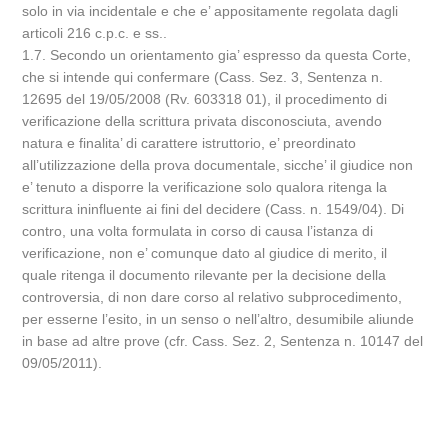
solo in via incidentale e che e’ appositamente regolata dagli
articoli 216 c.p.c. e ss..
1.7. Secondo un orientamento gia’ espresso da questa Corte,
che si intende qui confermare (Cass. Sez. 3, Sentenza n.
12695 del 19/05/2008 (Rv. 603318 01), il procedimento di
verificazione della scrittura privata disconosciuta, avendo
natura e finalita’ di carattere istruttorio, e’ preordinato
all’utilizzazione della prova documentale, sicche’ il giudice non
e’ tenuto a disporre la verificazione solo qualora ritenga la
scrittura ininfluente ai fini del decidere (Cass. n. 1549/04). Di
contro, una volta formulata in corso di causa l’istanza di
verificazione, non e’ comunque dato al giudice di merito, il
quale ritenga il documento rilevante per la decisione della
controversia, di non dare corso al relativo subprocedimento,
per esserne l’esito, in un senso o nell’altro, desumibile aliunde
in base ad altre prove (cfr. Cass. Sez. 2, Sentenza n. 10147 del
09/05/2011).