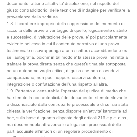
documento, attiene all’attivita’ di selezione, nel rispetto del
giusto contraddittorio, delle tecniche di indagine per verificare la
provenienza della scrittura.
1.8. Il carattere improprio della soppressione del momento di
raccolta delle prove a vantaggio di quello, logicamente distinto
e successivo, di valutazione delle prove, e’ poi particolarmente
evidente nel caso in cui il contenuto narrativo di una prova
testimoniale si sovrapponga a una scrittura accreditandone ex
se l’autografia, poiche’ in tal modo e’ la stessa prova indiretta a
trainare la prova diretta senza che quest’ultima sia sottoposta
ad un autonomo vaglio critico, di guisa che non essendovi
comparazione, non puo’ neppure esservi conferma,
integrazione o confutazione dell’una rispetto all’altra.
1.9. Pertanto e’ censurabile l’operato del giudice di merito che
ha ritenuto la non autenticita’ del documento, ritenuto rilevante
e disconosciuto dalla controparte processuale e di cui sia stata
chiesta la verificazione, senza disporre un’attivita’ istruttoria ad
hoc, sulla base di quanto disposto dagli articoli 216 c.p.c. e ss.,
ma desumendola attraverso le allegazioni processuali delle
parti acquisite all’infuori di un regolare procedimento di