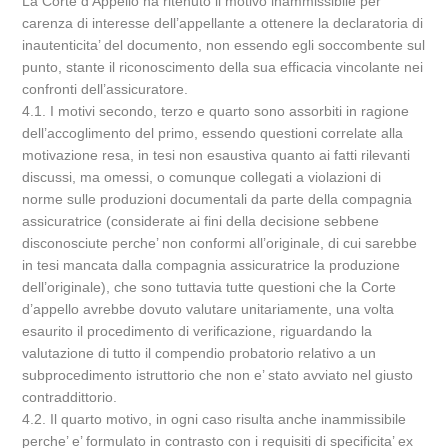
La Corte d’Appello ha ritenuto il motivo inammissibile per
carenza di interesse dell’appellante a ottenere la declaratoria di
inautenticita’ del documento, non essendo egli soccombente sul
punto, stante il riconoscimento della sua efficacia vincolante nei
confronti dell’assicuratore.
4.1. I motivi secondo, terzo e quarto sono assorbiti in ragione
dell’accoglimento del primo, essendo questioni correlate alla
motivazione resa, in tesi non esaustiva quanto ai fatti rilevanti
discussi, ma omessi, o comunque collegati a violazioni di
norme sulle produzioni documentali da parte della compagnia
assicuratrice (considerate ai fini della decisione sebbene
disconosciute perche’ non conformi all’originale, di cui sarebbe
in tesi mancata dalla compagnia assicuratrice la produzione
dell’originale), che sono tuttavia tutte questioni che la Corte
d’appello avrebbe dovuto valutare unitariamente, una volta
esaurito il procedimento di verificazione, riguardando la
valutazione di tutto il compendio probatorio relativo a un
subprocedimento istruttorio che non e’ stato avviato nel giusto
contraddittorio.
4.2. Il quarto motivo, in ogni caso risulta anche inammissibile
perche’ e’ formulato in contrasto con i requisiti di specificita’ ex