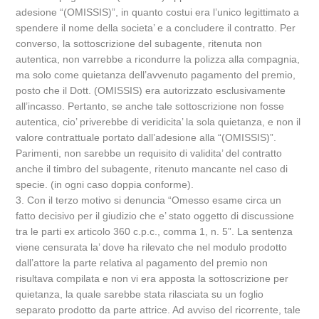
adesione “(OMISSIS)”, in quanto costui era l’unico legittimato a
spendere il nome della societa’ e a concludere il contratto. Per
converso, la sottoscrizione del subagente, ritenuta non
autentica, non varrebbe a ricondurre la polizza alla compagnia,
ma solo come quietanza dell’avvenuto pagamento del premio,
posto che il Dott. (OMISSIS) era autorizzato esclusivamente
all’incasso. Pertanto, se anche tale sottoscrizione non fosse
autentica, cio’ priverebbe di veridicita’ la sola quietanza, e non il
valore contrattuale portato dall’adesione alla “(OMISSIS)”.
Parimenti, non sarebbe un requisito di validita’ del contratto
anche il timbro del subagente, ritenuto mancante nel caso di
specie. (in ogni caso doppia conforme).
3. Con il terzo motivo si denuncia “Omesso esame circa un
fatto decisivo per il giudizio che e’ stato oggetto di discussione
tra le parti ex articolo 360 c.p.c., comma 1, n. 5”. La sentenza
viene censurata la’ dove ha rilevato che nel modulo prodotto
dall’attore la parte relativa al pagamento del premio non
risultava compilata e non vi era apposta la sottoscrizione per
quietanza, la quale sarebbe stata rilasciata su un foglio
separato prodotto da parte attrice. Ad avviso del ricorrente, tale