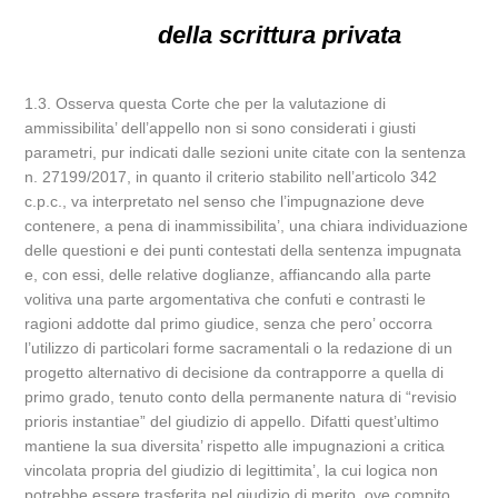
della scrittura privata
1.3. Osserva questa Corte che per la valutazione di
ammissibilita’ dell’appello non si sono considerati i giusti
parametri, pur indicati dalle sezioni unite citate con la sentenza
n. 27199/2017, in quanto il criterio stabilito nell’articolo 342
c.p.c., va interpretato nel senso che l’impugnazione deve
contenere, a pena di inammissibilita’, una chiara individuazione
delle questioni e dei punti contestati della sentenza impugnata
e, con essi, delle relative doglianze, affiancando alla parte
volitiva una parte argomentativa che confuti e contrasti le
ragioni addotte dal primo giudice, senza che pero’ occorra
l’utilizzo di particolari forme sacramentali o la redazione di un
progetto alternativo di decisione da contrapporre a quella di
primo grado, tenuto conto della permanente natura di “revisio
prioris instantiae” del giudizio di appello. Difatti quest’ultimo
mantiene la sua diversita’ rispetto alle impugnazioni a critica
vincolata propria del giudizio di legittimita’, la cui logica non
potrebbe essere trasferita nel giudizio di merito, ove compito