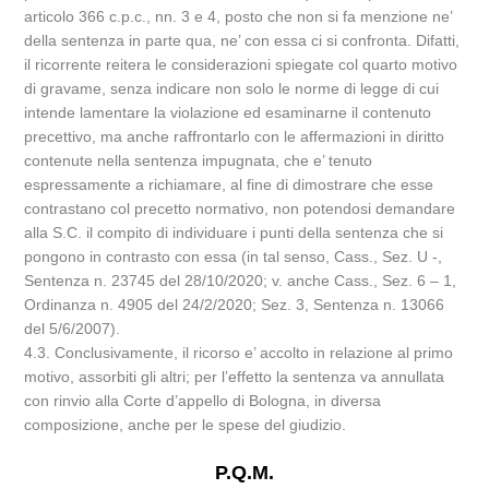
articolo 366 c.p.c., nn. 3 e 4, posto che non si fa menzione ne’
della sentenza in parte qua, ne’ con essa ci si confronta. Difatti,
il ricorrente reitera le considerazioni spiegate col quarto motivo
di gravame, senza indicare non solo le norme di legge di cui
intende lamentare la violazione ed esaminarne il contenuto
precettivo, ma anche raffrontarlo con le affermazioni in diritto
contenute nella sentenza impugnata, che e’ tenuto
espressamente a richiamare, al fine di dimostrare che esse
contrastano col precetto normativo, non potendosi demandare
alla S.C. il compito di individuare i punti della sentenza che si
pongono in contrasto con essa (in tal senso, Cass., Sez. U -,
Sentenza n. 23745 del 28/10/2020; v. anche Cass., Sez. 6 – 1,
Ordinanza n. 4905 del 24/2/2020; Sez. 3, Sentenza n. 13066
del 5/6/2007).
4.3. Conclusivamente, il ricorso e’ accolto in relazione al primo
motivo, assorbiti gli altri; per l’effetto la sentenza va annullata
con rinvio alla Corte d’appello di Bologna, in diversa
composizione, anche per le spese del giudizio.
P.Q.M.