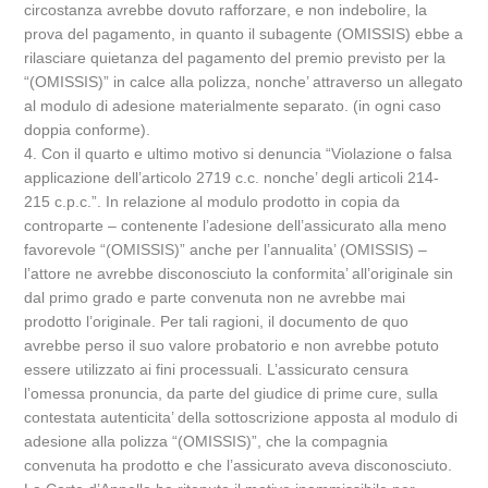
circostanza avrebbe dovuto rafforzare, e non indebolire, la
prova del pagamento, in quanto il subagente (OMISSIS) ebbe a
rilasciare quietanza del pagamento del premio previsto per la
“(OMISSIS)” in calce alla polizza, nonche’ attraverso un allegato
al modulo di adesione materialmente separato. (in ogni caso
doppia conforme).
4. Con il quarto e ultimo motivo si denuncia “Violazione o falsa
applicazione dell’articolo 2719 c.c. nonche’ degli articoli 214-
215 c.p.c.”. In relazione al modulo prodotto in copia da
controparte – contenente l’adesione dell’assicurato alla meno
favorevole “(OMISSIS)” anche per l’annualita’ (OMISSIS) –
l’attore ne avrebbe disconosciuto la conformita’ all’originale sin
dal primo grado e parte convenuta non ne avrebbe mai
prodotto l’originale. Per tali ragioni, il documento de quo
avrebbe perso il suo valore probatorio e non avrebbe potuto
essere utilizzato ai fini processuali. L’assicurato censura
l’omessa pronuncia, da parte del giudice di prime cure, sulla
contestata autenticita’ della sottoscrizione apposta al modulo di
adesione alla polizza “(OMISSIS)”, che la compagnia
convenuta ha prodotto e che l’assicurato aveva disconosciuto.