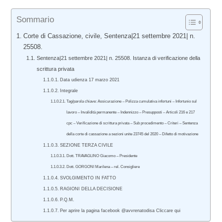
Sommario
Corte di Cassazione, civile, Sentenza|21 settembre 2021| n.
25508.
Sentenza|21 settembre 2021| n. 25508. Istanza di verificazione della
scrittura privata
Data udienza 17 marzo 2021
Integrale
Tag/parola chiave: Assicurazione – Polizza cumulativa infortuni – Infortunio sul
lavoro – Invalidità permanente – Indennizzo – Presupposti – Articoli 216 e 217
cpc – Verificazione di scrittura privata – Sub procedimento – Criteri – Sentenza
della corte di cassazione a sezioni unite 23745 del 2020 – Difetto di motivazione
SEZIONE TERZA CIVILE
Dott. TRAVAGLINO Giacomo – Presidente
Dott. GORGONI Marilena – rel. Consigliere
SVOLGIMENTO IN FATTO
RAGIONI DELLA DECISIONE
P.Q.M.
Per aprire la pagina facebook @avvrenatodisa Cliccare qui