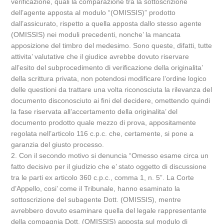
verificazione, quali la comparazione tra la sottoscrizione
dell’agente apposta al modulo “(OMISSIS)” prodotto
dall’assicurato, rispetto a quella apposta dallo stesso agente
(OMISSIS) nei moduli precedenti, nonche’ la mancata
apposizione del timbro del medesimo. Sono queste, difatti, tutte
attivita’ valutative che il giudice avrebbe dovuto riservare
all’esito del subprocedimento di verificazione della originalita’
della scrittura privata, non potendosi modificare l’ordine logico
delle questioni da trattare una volta riconosciuta la rilevanza del
documento disconosciuto ai fini del decidere, omettendo quindi
la fase riservata all’accertamento della originalita’ del
documento prodotto quale mezzo di prova, appositamente
regolata nell’articolo 116 c.p.c. che, certamente, si pone a
garanzia del giusto processo.
2. Con il secondo motivo si denuncia “Omesso esame circa un
fatto decisivo per il giudizio che e’ stato oggetto di discussione
tra le parti ex articolo 360 c.p.c., comma 1, n. 5”. La Corte
d’Appello, cosi’ come il Tribunale, hanno esaminato la
sottoscrizione del subagente Dott. (OMISSIS), mentre
avrebbero dovuto esaminare quella del legale rappresentante
della compagnia Dott. (OMISSIS) apposta sul modulo di