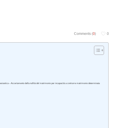
Comments (
0
)
0
clesiastica – Accertamento della nullità del matrimonio per incapacità a contrarre matrimonio determinata