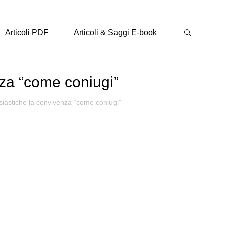
Articoli PDF
Articoli & Saggi E-book
nza “come coniugi”
siastiche la convivenza “come coniugi”