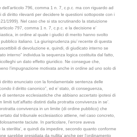
one dell’articolo 796, comma 1 n. 7, c.p.c. ma con riguardo ad
i di diritto rilevanti per decidere le questioni sottoposte con i
21/1999). Nel caso che si sta scrutinando la statuizione
’articolo 797, comma 1 n. 7, c.p.c. e la decisione e’
astica, in ordine al quale i giudici di merito hanno svolto
 pubblico italiano. La giurisprudenza piu’ recente di questa
uscettibili di devoluzione e, quindi, di giudicato interno se
ato interno” individua la sequenza logica costituita dal fatto,
ricolleghi un dato effetto giuridico. Ne consegue che,
meno l’impugnazione motivata anche in ordine ad uno solo di
 di diritto enunciato con la fondamentale sentenza delle
econdo il diritto canonico”, ed e’ stato, di conseguenza,
 di sentenze ecclesiastiche che abbiano accertato ipotesi di
miti tutt’affatto distinti dalla protratta convivenza in se’.
otratta convivenza in un limite (di ordine pubblico) che
ertato dal tribunale ecclesiastico attiene, nel caso concreto,
dolosamente taciute. In particolare, l’errore aveva
e la sterilita’, e quindi da impedire, secondo quanto conforme
zione sarebbe presidiata da nullita’ anche per l’ordinamento