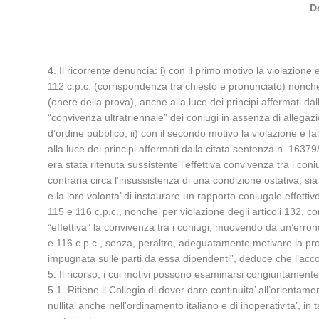
D
4. Il ricorrente denuncia: i) con il primo motivo la violazione 
112 c.p.c. (corrispondenza tra chiesto e pronunciato) nonche’ 
(onere della prova), anche alla luce dei principi affermati d
“convivenza ultratriennale” dei coniugi in assenza di allegazio
d’ordine pubblico; ii) con il secondo motivo la violazione e fa
alla luce dei principi affermati dalla citata sentenza n. 1637
era stata ritenuta sussistente l’effettiva convivenza tra i co
contraria circa l’insussistenza di una condizione ostativa, sia
e la loro volonta’ di instaurare un rapporto coniugale effettiv
115 e 116 c.p.c., nonche’ per violazione degli articoli 132, co
“effettiva” la convivenza tra i coniugi, muovendo da un’errone
e 116 c.p.c., senza, peraltro, adeguatamente motivare la propr
impugnata sulle parti da essa dipendenti”, deduce che l’accog
5. Il ricorso, i cui motivi possono esaminarsi congiuntamente 
5.1. Ritiene il Collegio di dover dare continuita’ all’orienta
nullita’ anche nell’ordinamento italiano e di inoperativita’, in