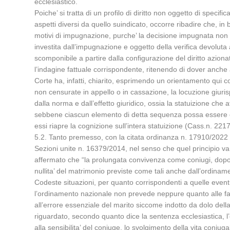
ecclesiastico.
Poiche’ si tratta di un profilo di diritto non oggetto di speci
aspetti diversi da quello suindicato, occorre ribadire che, in ba
motivi di impugnazione, purche’ la decisione impugnata non 
investita dall’impugnazione e oggetto della verifica devoluta a
scomponibile a partire dalla configurazione del diritto azionat
l’indagine fattuale corrispondente, ritenendo di dover anche 
Corte ha, infatti, chiarito, esprimendo un orientamento qui condi
non censurate in appello o in cassazione, la locuzione giurispr
dalla norma e dall’effetto giuridico, ossia la statuizione che
sebbene ciascun elemento di detta sequenza possa essere og
essi riapre la cognizione sull’intera statuizione (Cass.n. 2
5.2. Tanto premesso, con la citata ordinanza n. 17910/2022 e’ 
Sezioni unite n. 16379/2014, nel senso che quel principio va rif
affermato che “la prolungata convivenza come coniugi, dopo i
nullita’ del matrimonio previste come tali anche dall’ordinament
Codeste situazioni, per quanto corrispondenti a quelle event
l’ordinamento nazionale non prevede neppure quanto alle fatti
all’errore essenziale del marito siccome indotto da dolo della
riguardato, secondo quanto dice la sentenza ecclesiastica, l’
alla sensibilita’ del coniuge, lo svolgimento della vita coniu