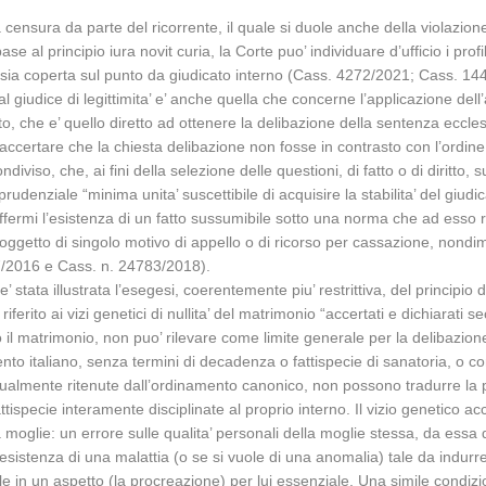
fica censura da parte del ricorrente, il quale si duole anche della violazi
se al principio iura novit curia, la Corte puo’ individuare d’ufficio i profil
sia coperta sul punto da giudicato interno (Cass. 4272/2021; Cass. 144
l giudice di legittimita’ e’ anche quella che concerne l’applicazione dell
o, che e’ quello diretto ad ottenere la delibazione della sentenza ecclesi
accertare che la chiesta delibazione non fosse in contrasto con l’ordine
viso, che, ai fini della selezione delle questioni, di fatto o di diritto, s
udenziale “minima unita’ suscettibile di acquisire la stabilita’ del giudic
 affermi l’esistenza di un fatto sussumibile sotto una norma che ad esso 
getto di singolo motivo di appello o di ricorso per cassazione, nondi
217/2016 e Cass. n. 24783/2018).
stata illustrata l’esegesi, coerentemente piu’ restrittiva, del principio
erito ai vizi genetici di nullita’ del matrimonio “accertati e dichiarati s
l matrimonio, non puo’ rilevare come limite generale per la delibazione
o italiano, senza termini di decadenza o fattispecie di sanatoria, o con li
ualmente ritenute dall’ordinamento canonico, non possono tradurre la pr
specie interamente disciplinate al proprio interno. Il vizio genetico acc
 moglie: un errore sulle qualita’ personali della moglie stessa, da essa 
esistenza di una malattia (o se si vuole di una anomalia) tale da indurr
gale in un aspetto (la procreazione) per lui essenziale. Una simile condi