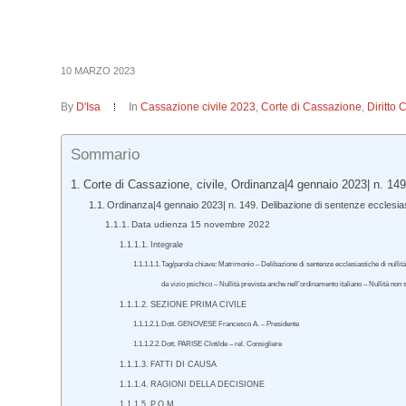
10 MARZO 2023
By
D'Isa
In
Cassazione civile 2023
,
Corte di Cassazione
,
Diritto 
Sommario
Corte di Cassazione, civile, Ordinanza|4 gennaio 2023| n. 149
Ordinanza|4 gennaio 2023| n. 149. Delibazione di sentenze ecclesia
Data udienza 15 novembre 2022
Integrale
Tag/parola chiave: Matrimonio – Delibazione di sentenze ecclesiastiche di nullit
da vizio psichico – Nullità prevista anche nell’ordinamento italiano – Nullità non
SEZIONE PRIMA CIVILE
Dott. GENOVESE Francesco A. – Presidente
Dott. PARISE Clotilde – rel. Consigliere
FATTI DI CAUSA
RAGIONI DELLA DECISIONE
P.Q.M.