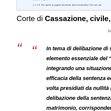
Per aprire la pagina facebook @avvrenatodisa Cliccare qui
Corte di
Cassazione
,
civile
D
In tema di delibazione di
elemento essenziale del “
integrando una situazione 
efficacia della sentenza e
volta presidiati da nullità
delibazione della sentenza
matrimonio, corrispondent