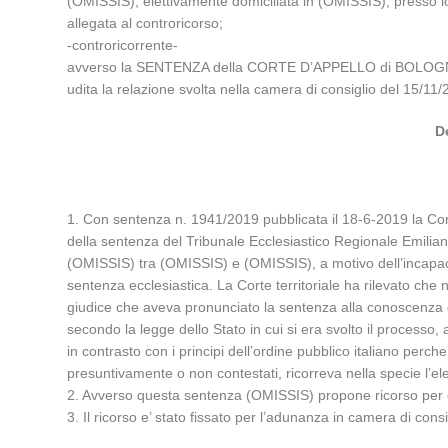
(OMISSIS), elettivamente domiciliata in (OMISSIS), presso 
allegata al controricorso;
-controricorrente-
avverso la SENTENZA della CORTE D’APPELLO di BOLOGNA 
udita la relazione svolta nella camera di consiglio del 15/
D
1. Con sentenza n. 1941/2019 pubblicata il 18-6-2019 la Cort
della sentenza del Tribunale Ecclesiastico Regionale Emiliano
(OMISSIS) tra (OMISSIS) e (OMISSIS), a motivo dell’incapacita
sentenza ecclesiastica. La Corte territoriale ha rilevato che 
giudice che aveva pronunciato la sentenza alla conoscenza dell’
secondo la legge dello Stato in cui si era svolto il processo
in contrasto con i principi dell’ordine pubblico italiano perche
presuntivamente o non contestati, ricorreva nella specie l’ele
2. Avverso questa sentenza (OMISSIS) propone ricorso per ca
3. Il ricorso e’ stato fissato per l’adunanza in camera di cons