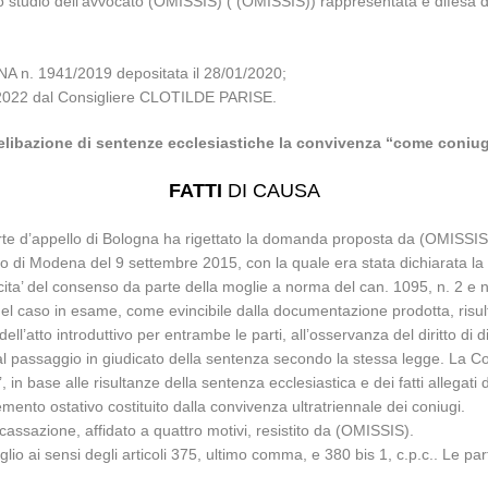
lo studio dell’avvocato (OMISSIS) ( (OMISSIS)) rappresentata e difesa 
n. 1941/2019 depositata il 28/01/2020;
11/2022 dal Consigliere CLOTILDE PARISE.
elibazione di sentenze ecclesiastiche la convivenza “come coniug
FATTI
DI CAUSA
e d’appello di Bologna ha rigettato la domanda proposta da (OMISSIS) di
 di Modena del 9 settembre 2015, con la quale era stata dichiarata la n
’ del consenso da parte della moglie a norma del can. 1095, n. 2 e n. 3
nel caso in esame, come evincibile dalla documentazione prodotta, risulta
atto introduttivo per entrambe le parti, all’osservanza del diritto di dif
, al passaggio in giudicato della sentenza secondo la stessa legge. La Co
’, in base alle risultanze della sentenza ecclesiastica e dei fatti allegat
mento ostativo costituito dalla convivenza ultratriennale dei coniugi.
ssazione, affidato a quattro motivi, resistito da (OMISSIS).
iglio ai sensi degli articoli 375, ultimo comma, e 380 bis 1, c.p.c.. Le pa