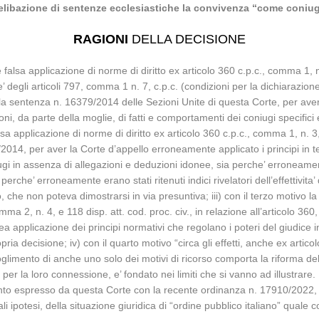
elibazione di sentenze ecclesiastiche la convivenza “come coniug
RAGIONI
DELLA DECISIONE
e falsa applicazione di norme di diritto ex articolo 360 c.p.c., comma 1, n
degli articoli 797, comma 1 n. 7, c.p.c. (condizioni per la dichiarazione
alla sentenza n. 16379/2014 delle Sezioni Unite di questa Corte, per aver
ni, da parte della moglie, di fatti e comportamenti dei coniugi specifici e
lsa applicazione di norme di diritto ex articolo 360 c.p.c., comma 1, n. 3
9/2014, per aver la Corte d’appello erroneamente applicato i principi in te
niugi in assenza di allegazioni e deduzioni idonee, sia perche’ erroneame
 perche’ erroneamente erano stati ritenuti indici rivelatori dell’effettiv
o, che non poteva dimostrarsi in via presuntiva; iii) con il terzo motivo l
mma 2, n. 4, e 118 disp. att. cod. proc. civ., in relazione all’articolo 36
a applicazione dei principi normativi che regolano i poteri del giudice in
ia decisione; iv) con il quarto motivo “circa gli effetti, anche ex artic
limento di anche uno solo dei motivi di ricorso comporta la riforma dell
per la loro connessione, e’ fondato nei limiti che si vanno ad illustrare.
mento espresso da questa Corte con la recente ordinanza n. 17910/2022, in
 tali ipotesi, della situazione giuridica di “ordine pubblico italiano” qual