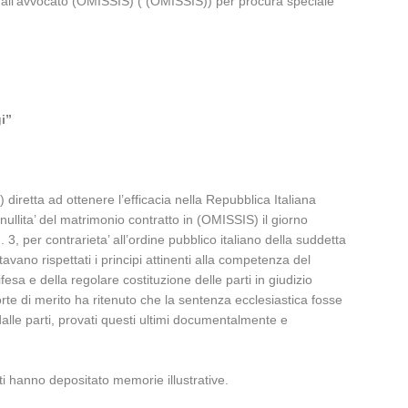
dall’avvocato (OMISSIS) ( (OMISSIS)) per procura speciale
i”
retta ad ottenere l’efficacia nella Repubblica Italiana
ullita’ del matrimonio contratto in (OMISSIS) il giorno
, per contrarieta’ all’ordine pubblico italiano della suddetta
vano rispettati i principi attinenti alla competenza del
esa e della regolare costituzione delle parti in giudizio
rte di merito ha ritenuto che la sentenza ecclesiastica fosse
i dalle parti, provati questi ultimi documentalmente e
rti hanno depositato memorie illustrative.