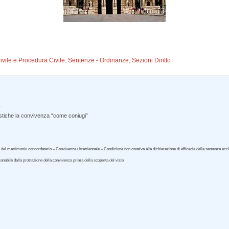
Civile e Procedura Civile
,
Sentenze - Ordinanze
,
Sezioni Diritto
.
stiche la convivenza “come coniugi”
à del matrimonio concordatario – Convivenza ultratriennale – Condizione non ostativa alla dichiarazione di efficacia della sentenza ec
 sanabile dalla protrazione della convivenza prima della scoperta del vizio