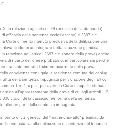
i”
. 3, in relazione agli articoli 99 (principio della domanda),
 di efficacia della sentenze ecclesiastiche) e 2697 c.c.
 la Corte di merito ritenuto preclusiva della delibazione una
 rilevanti idonei ad integrare detta situazione giuridica
, in relazione agli articoli 2697 c.c. (onere della prova) anche
ma di riparto dell’onere probatorio, in particolare sia perche’
nte era stato onerato l’odierno ricorrente della prova
ita’ della convivenza coniugale la residenza comune dei coniugi
a nullita della sentenza impugnata per violazione degli articoli
0, comma 1 n. 4, c.p.c., per avere la Corte d’appello ritenuta
 ordine all’apprezzamento della prova di cui agli articoli 115
olo 336 c.p.c., della cassazione/riforma della sentenza
e ulteriori parti della sentenza impugnata.
 punto di vizi genetici del “matrimonio-atto” presidiati da
e condizione ostativa alla delibazione di sentenza del tribunale