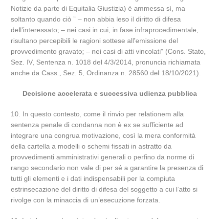
Notizie da parte di Equitalia Giustizia) è ammessa sì, ma
soltanto quando ciò ” – non abbia leso il diritto di difesa
dell’interessato; – nei casi in cui, in fase infraprocedimentale,
risultano percepibili le ragioni sottese all’emissione del
provvedimento gravato; – nei casi di atti vincolati” (Cons. Stato,
Sez. IV, Sentenza n. 1018 del 4/3/2014, pronuncia richiamata
anche da Cass., Sez. 5, Ordinanza n. 28560 del 18/10/2021).
Decisione accelerata e successiva udienza pubblica
10. In questo contesto, come il rinvio per relationem alla
sentenza penale di condanna non è ex se sufficiente ad
integrare una congrua motivazione, così la mera conformità
della cartella a modelli o schemi fissati in astratto da
provvedimenti amministrativi generali o perfino da norme di
rango secondario non vale di per sé a garantire la presenza di
tutti gli elementi e i dati indispensabili per la compiuta
estrinsecazione del diritto di difesa del soggetto a cui l’atto si
rivolge con la minaccia di un’esecuzione forzata.