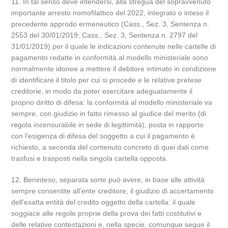
11. In tal senso deve intendersi, alla stregua del sopravvenuto
importante arresto nomofilattico del 2022, integrato o inteso il
precedente approdo ermeneutico (Cass., Sez. 3, Sentenza n.
2553 del 30/01/2019; Cass., Sez. 3, Sentenza n. 2797 del
31/01/2019) per il quale le indicazioni contenute nelle cartelle di
pagamento redatte in conformità al modello ministeriale sono
normalmente idonee a mettere il debitore intimato in condizione
di identificare il titolo per cui si procede e le relative pretese
creditorie, in modo da poter esercitare adeguatamente il
proprio diritto di difesa: la conformità al modello ministeriale va
sempre, con giudizio in fatto rimesso al giudice del merito (di
regola incensurabile in sede di legittimità), posta in rapporto
con l’esigenza di difesa del soggetto a cui il pagamento è
richiesto, a seconda del contenuto concreto di quei dati come
trasfusi e trasposti nella singola cartella opposta.
12. Beninteso, separata sorte può avere, in base alle attività
sempre consentite all’ente creditore, il giudizio di accertamento
dell’esatta entità del credito oggetto della cartella: il quale
soggiace alle regole proprie della prova dei fatti costitutivi e
delle relative contestazioni e, nella specie, comunque segue il