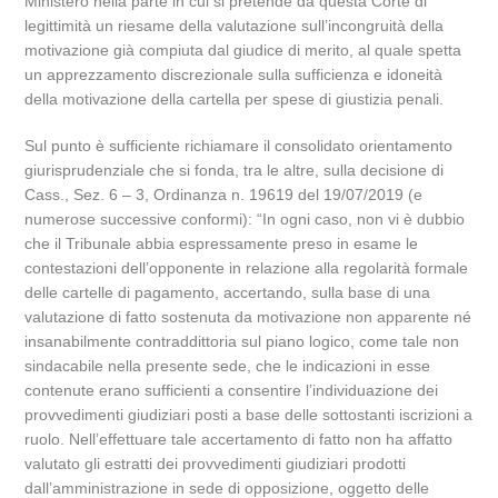
Ministero nella parte in cui si pretende da questa Corte di
legittimità un riesame della valutazione sull’incongruità della
motivazione già compiuta dal giudice di merito, al quale spetta
un apprezzamento discrezionale sulla sufficienza e idoneità
della motivazione della cartella per spese di giustizia penali.
Sul punto è sufficiente richiamare il consolidato orientamento
giurisprudenziale che si fonda, tra le altre, sulla decisione di
Cass., Sez. 6 – 3, Ordinanza n. 19619 del 19/07/2019 (e
numerose successive conformi): “In ogni caso, non vi è dubbio
che il Tribunale abbia espressamente preso in esame le
contestazioni dell’opponente in relazione alla regolarità formale
delle cartelle di pagamento, accertando, sulla base di una
valutazione di fatto sostenuta da motivazione non apparente né
insanabilmente contraddittoria sul piano logico, come tale non
sindacabile nella presente sede, che le indicazioni in esse
contenute erano sufficienti a consentire l’individuazione dei
provvedimenti giudiziari posti a base delle sottostanti iscrizioni a
ruolo. Nell’effettuare tale accertamento di fatto non ha affatto
valutato gli estratti dei provvedimenti giudiziari prodotti
dall’amministrazione in sede di opposizione, oggetto delle