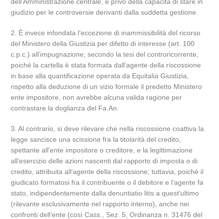
dell’Amministrazione centrale, è privo della capacità di stare in
giudizio per le controversie derivanti dalla suddetta gestione.
2. È invece infondata l’eccezione di inammissibilità del ricorso
del Ministero della Giustizia per difetto di interesse (art. 100
c.p.c.) all’impugnazione; secondo la tesi del controricorrente,
poiché la cartella è stata formata dall’agente della riscossione
in base alla quantificazione operata da Equitalia Giustizia,
rispetto alla deduzione di un vizio formale il predetto Ministero
ente impositore, non avrebbe alcuna valida ragione per
contrastare la doglianza del Fa.An.
3. Al contrario, si deve rilevare che nella riscossione coattiva la
legge sancisce una scissione fra la titolarità del credito,
spettante all’ente impositore o creditore, e la legittimazione
all’esercizio delle azioni nascenti dal rapporto di imposta o di
credito, attribuita all’agente della riscossione; tuttavia, poiché il
giudicato formatosi fra il contribuente o il debitore e l’agente fa
stato, indipendentemente dalla denuntiatio litis a quest’ultimo
(rilevante esclusivamente nel rapporto interno), anche nei
confronti dell’ente (così Cass., Sez. 5, Ordinanza n. 31476 del