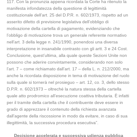
117. Con la pronunzia appena ricordata la Corte ha ritenuto la
manifesta infondatezza della questione di legittimità
costituzionale dell’art. 25 del D.P.R. n. 602/1973, rispetto ad un
asserito difetto di previsione legislativa dell’obbligo di
motivazione della cartella di pagamento, evidenziando che
l’obbligo di motivazione trova un generale referente normativo
nell’art. 3 della legge n. 241/1990, ponendosi una diversa
interpretazione in insanabile contrasto con gli artt. 3 e 24 Cost.
Conclusione, quest’ultima, alla quale queste Sezioni Unite non
possono che aderire convintamente, considerando non solo
l’art. 7 – come richiamato dall’art. 17 – della L. n. 212/2000, ma
anche la ricordata disposizione in tema di motivazione del ruolo
sulla quale si tornerà nel prosieguo – art. 12, co. 3, dello stesso
D.P.R. n. 602/1973 – oltreché la natura stessa della cartella
quale atto prodromico all’esecuzione coattiva tributaria. È infatti
per il tramite della cartella che il contribuente deve essere in
grado di apprezzare il contenuto della richiesta avanzata
dall’agente della riscossione in modo da evitare, in caso di sua
illegittimità, la successiva procedura esecutiva”.
Decisione accelerata e successiva udienza pubblica