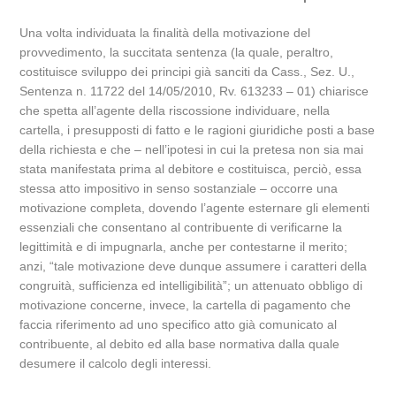
Una volta individuata la finalità della motivazione del
provvedimento, la succitata sentenza (la quale, peraltro,
costituisce sviluppo dei principi già sanciti da Cass., Sez. U.,
Sentenza n. 11722 del 14/05/2010, Rv. 613233 – 01) chiarisce
che spetta all’agente della riscossione individuare, nella
cartella, i presupposti di fatto e le ragioni giuridiche posti a base
della richiesta e che – nell’ipotesi in cui la pretesa non sia mai
stata manifestata prima al debitore e costituisca, perciò, essa
stessa atto impositivo in senso sostanziale – occorre una
motivazione completa, dovendo l’agente esternare gli elementi
essenziali che consentano al contribuente di verificarne la
legittimità e di impugnarla, anche per contestarne il merito;
anzi, “tale motivazione deve dunque assumere i caratteri della
congruità, sufficienza ed intelligibilità”; un attenuato obbligo di
motivazione concerne, invece, la cartella di pagamento che
faccia riferimento ad uno specifico atto già comunicato al
contribuente, al debito ed alla base normativa dalla quale
desumere il calcolo degli interessi.