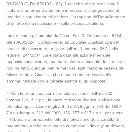
03/12/2019, Rv. 656103 – 02), è evidente che quest’ultimo è
titolare di un proprio autonomo interesse all’impugnazione di
una decisione idonea ad incidere – in ragione dell’annullamento
di un atto della riscossione – sulla pretesa creditoria.
Inoltre, come già statuito da Cass., Sez. 3, Ordinanza n. 6754
del 13/03/2024, “L’affidamento ad Equitalia Giustizia Spa del
servizio di riscossione, previsto dall’art. 1, comma 367, della
legge n. 244/2007, cui è stata data attuazione mediante
apposita convenzione, non ha trasferito la titolarità del credito e
non ha fatto, dunque, venire meno la legittimazione passiva del
Ministero della Giustizia, che rimane ente creditore delle
somme intimate con le cartelle esattoriali qui opposte”.
4. Con la propria censura, formulata ai sensi dell’art. 360,
comma 1, n. 3, c.p.c., la parte ricorrente deduce la violazione
e/o falsa applicazione degli artt. 3 della legge n. 241 del 1990,
7 della legge n. 212 del 2000, 156, 157 e 617 c.p.c., per avere
il Tribunale affermato il difetto di motivazione della cartella di
pagamento, anche se la stessa conteneva il rinvio (non rilevato