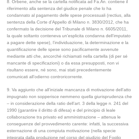
8. Orbene, anche se la cartella notificata ad Fa.An. contiene il
riferimento alla sentenza del giudice penale che lo ha
condannato al pagamento delle spese processuali (rectius, alla
sentenza della Corte d’Appello di Milano n. 3830/2012, che ha
confermato la decisione del Tribunale di Milano n. 6605/2011,
la quale soltanto conteneva un’esplicita condanna dell’imputato
a pagare dette spese), l’individuazione, la determinazione e la
quantificazione delle spese sono pacificamente avvenute
mediante atti che, ancorché richiamati nella cartella (di per sé
mancante di specificazioni) o da essa presupposti, non vi
risultano essere, né sono, mai stati precedentemente
comunicati all’odierno controricorrente.
9. Va aggiunto che all’iniziale mancanza di motivazione dell’atto
impugnato non sopperisce nemmeno quella giurisprudenza che
– in considerazione della ratio dell’art. 3 della legge n. 241 del
1990 (garantire il diritto di difesa) e del principio di leale
collaborazione tra privato ed amministrazione – attenua le
conseguenze del provvedimento carente: infatti, la successiva
esternazione di una compiuta motivazione (nella specie
integrata dalla produzione nel corso del giudizio del Foglio