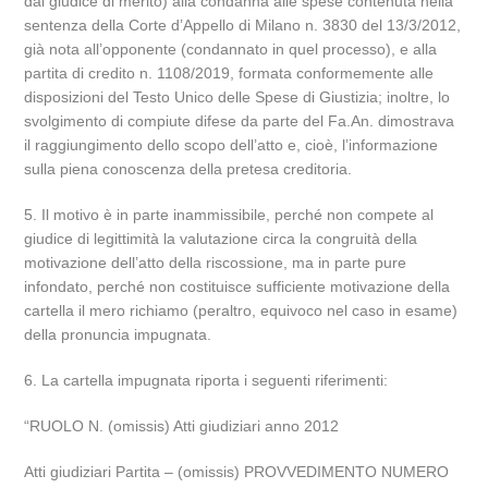
dal giudice di merito) alla condanna alle spese contenuta nella
sentenza della Corte d’Appello di Milano n. 3830 del 13/3/2012,
già nota all’opponente (condannato in quel processo), e alla
partita di credito n. 1108/2019, formata conformemente alle
disposizioni del Testo Unico delle Spese di Giustizia; inoltre, lo
svolgimento di compiute difese da parte del Fa.An. dimostrava
il raggiungimento dello scopo dell’atto e, cioè, l’informazione
sulla piena conoscenza della pretesa creditoria.
5. Il motivo è in parte inammissibile, perché non compete al
giudice di legittimità la valutazione circa la congruità della
motivazione dell’atto della riscossione, ma in parte pure
infondato, perché non costituisce sufficiente motivazione della
cartella il mero richiamo (peraltro, equivoco nel caso in esame)
della pronuncia impugnata.
6. La cartella impugnata riporta i seguenti riferimenti:
“RUOLO N. (omissis) Atti giudiziari anno 2012
Atti giudiziari Partita – (omissis) PROVVEDIMENTO NUMERO