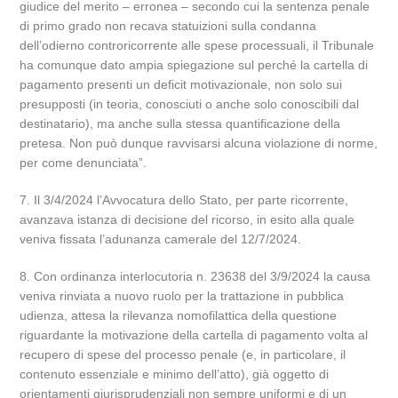
giudice del merito – erronea – secondo cui la sentenza penale
di primo grado non recava statuizioni sulla condanna
dell’odierno controricorrente alle spese processuali, il Tribunale
ha comunque dato ampia spiegazione sul perché la cartella di
pagamento presenti un deficit motivazionale, non solo sui
presupposti (in teoria, conosciuti o anche solo conoscibili dal
destinatario), ma anche sulla stessa quantificazione della
pretesa. Non può dunque ravvisarsi alcuna violazione di norme,
per come denunciata”.
7. Il 3/4/2024 l’Avvocatura dello Stato, per parte ricorrente,
avanzava istanza di decisione del ricorso, in esito alla quale
veniva fissata l’adunanza camerale del 12/7/2024.
8. Con ordinanza interlocutoria n. 23638 del 3/9/2024 la causa
veniva rinviata a nuovo ruolo per la trattazione in pubblica
udienza, attesa la rilevanza nomofilattica della questione
riguardante la motivazione della cartella di pagamento volta al
recupero di spese del processo penale (e, in particolare, il
contenuto essenziale e minimo dell’atto), già oggetto di
orientamenti giurisprudenziali non sempre uniformi e di un