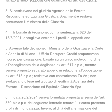
iscritto a ruolo” (opposizione qualificata ex art. 615 c.p.c.).
3. Si costituivano nel giudizio Agenzia delle Entrate –
Riscossione ed Equitalia Giustizia Spa, mentre restava
contumace il Ministero della Giustizia.
4. Il Tribunale di Frosinone, con la sentenza n. 620 del
15/6/2021, accoglieva entrambi i profili di opposizione.
5. Avverso tale decisione, il Ministero della Giustizia e la Corte
d’Appello di Milano – Ufficio Recupero Crediti proponevano
ricorso per cassazione, basato su un unico motivo, in ordine
all’accoglimento della doglianza ex art. 617 c.p.c., mentre
veniva proposto separato appello in relazione all’opposizione
ex art. 615 c.p.c.; resisteva con controricorso Fa.An.; non
svolgevano difese nel giudizio di legittimità Agenzia delle
Entrate – Riscossione ed Equitalia Giustizia Spa
6. In data 26/2/2024 veniva formulata proposta ai sensi dell’art.
380-bis c.p.c. del seguente letterale tenore: “Il ricorso presenta
profili di infondatezza. Invero, al di là dell’affermazione del