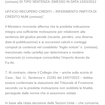
(omissis) DI TIPO SENTENZA, EMESSO IN DATA 13/03/2012
UFFICIO RECUPERO CREDITI – RIFERIMENTO PARTITA DI
CREDITO NUM (omissis)”.
Il Ministero ricorrente afferma che la predetta indicazione
integra una sufficiente motivazione per relationem alla
sentenza del giudice penale (recante, peraltro, una diversa
data di pubblicazione) e ai successivi calcoli e conteggi
compiuti (e contenuti nel cosiddetto “foglio notizie” n. (omissis),
menzionato nella cartella) per determinare e rendere
conosciuto (o comunque conoscibile) l’importo dovuto da
Fa.An.
7. Al contrario, ritiene il Collegio che – anche sulla scorta di
Cass., Sez. U., Sentenza n. 22281 del 14/07/2022 – debba
essere confermata la statuizione del Tribunale di Frosinone,
secondo cui la predetta motivazione non soddisfa le finalità
perseguite dalle norme che si assumono violate.
In base alla citata decisione delle Sezioni Unite – che concerne,