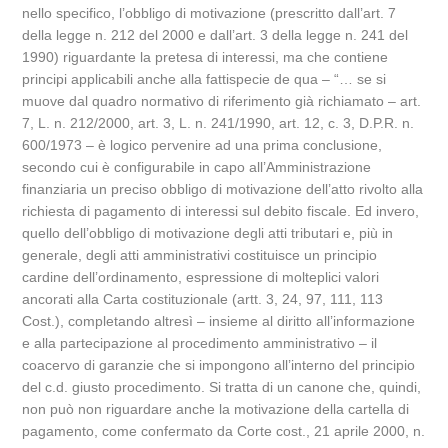
nello specifico, l’obbligo di motivazione (prescritto dall’art. 7
della legge n. 212 del 2000 e dall’art. 3 della legge n. 241 del
1990) riguardante la pretesa di interessi, ma che contiene
principi applicabili anche alla fattispecie de qua – “… se si
muove dal quadro normativo di riferimento già richiamato – art.
7, L. n. 212/2000, art. 3, L. n. 241/1990, art. 12, c. 3, D.P.R. n.
600/1973 – è logico pervenire ad una prima conclusione,
secondo cui è configurabile in capo all’Amministrazione
finanziaria un preciso obbligo di motivazione dell’atto rivolto alla
richiesta di pagamento di interessi sul debito fiscale. Ed invero,
quello dell’obbligo di motivazione degli atti tributari e, più in
generale, degli atti amministrativi costituisce un principio
cardine dell’ordinamento, espressione di molteplici valori
ancorati alla Carta costituzionale (artt. 3, 24, 97, 111, 113
Cost.), completando altresì – insieme al diritto all’informazione
e alla partecipazione al procedimento amministrativo – il
coacervo di garanzie che si impongono all’interno del principio
del c.d. giusto procedimento. Si tratta di un canone che, quindi,
non può non riguardare anche la motivazione della cartella di
pagamento, come confermato da Corte cost., 21 aprile 2000, n.