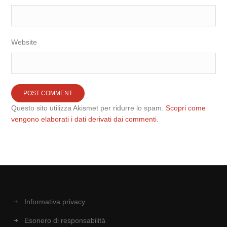
Website
Questo sito utilizza Akismet per ridurre lo spam.
Scopri come
vengono elaborati i dati derivati dai commenti
.
Informativa privacy
Esonero di responsabilità