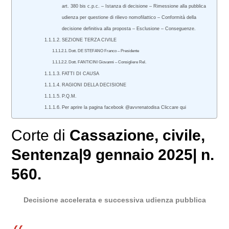
art. 380 bis c.p.c. – Istanza di decisione – Rimessione alla pubblica
udienza per questione di rilievo nomofilattico – Conformità della
decisione definitiva alla proposta – Esclusione – Conseguenze.
SEZIONE TERZA CIVILE
Dott. DE STEFANO Franco – Presidente
Dott. FANTICINI Giovanni – Consigliere Rel.
FATTI DI CAUSA
RAGIONI DELLA DECISIONE
P.Q.M.
Per aprire la pagina facebook @avvrenatodisa Cliccare qui
Corte di
Cassazione
,
civile
,
Sentenza|9 gennaio 2025| n.
560.
Decisione accelerata e successiva udienza pubblica