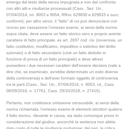
emerga dal testo della senza impugnata e non dal confronto
con altri atti e risultanze processuali (Cass., Sez. Un.,
07/04/2014, nn. 8053 e 8054, RRvv. 629830 e 629833 e succ.
conformi); per altro verso, il “fatto” di cui può denunciarsi con
ricorso per cassazione l’omesso esame, ai sensi della norma
sopra citata, deve essere un fatto storico vero e proprio avente
carattere di fatto principale, ex art. 2697 cod. civ. (ovverosia, un
fatto costitutivo, modificativo, impeditivo o estintivo del diritto
azionato) o di fatto secondario (cioè un fatto dedotto in
funzione di prova di un fatto principale) e deve altresì
possedere i due necessari caratteri dell’essere decisivo (vale a
dire che, se esaminato, avrebbe determinato un esito diverso
della controversia) e dell’aver formato oggetto di controversia
tra le parti (Cass., Sez. Un., 07/04/2014, n. 8053, cit.; Cass.
08/09/2016, n. 17761; Cass. 29/10/2018, n. 27415).
Pertanto, non costituisce omissione censurabile, ai sensi della
norma richiamata, l’omesso esame di elementi istruttori qualora
il fatto storico, rilevante in causa, sia stato comunque preso in
considerazione dal giudice, ancorché la sentenza non abbia
dato conto di tutte le risultanze probatorie; del pari, la critica