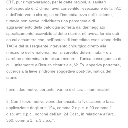
CTP, pur rimproverando, per le dette ragioni, ai sanitari
dell’ospedale di C di non aver consentito l’esecuzione della TAC
e dell’intervento chirurgico nell’immediatezza dell’incidente,
tuttavia non aveva individuato una percentuale di
aggravamento della patologia sofferta dal danneggiato
specificamente ascrivibile al detto ritardo, né aveva fornito dati
da cui desumere che, nell’ipotesi di immediata esecuzione della
TAC e del susseguente intervento chirurgico diretto alla
rimozione dell’ematoma, non si sarebbe determinata – o si
sarebbe determinata in misura minore – l’unica conseguenza di
cui, unitamente all’insulto cicatriziale, Vo.To. appariva portatore,
ovverosia la lieve sindrome soggettiva post-traumatica del
cranio.
I primi due motivi, pertanto, vanno dichiarati inammissibili.
3. Con il terzo motivo viene denunciata la “violazione e falsa
applicazione degli artt. 194, comma 2 c.p.c. e 90 comma 1
disp. att. c.p.c., nonché dell’art. 24 Cost., in relazione all’art.
360, comma 1, n. 3 c.p.c.”.