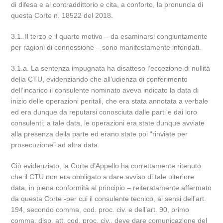
di difesa e al contraddittorio e cita, a conforto, la pronuncia di
questa Corte n. 18522 del 2018.
3.1. Il terzo e il quarto motivo – da esaminarsi congiuntamente
per ragioni di connessione – sono manifestamente infondati.
3.1.a. La sentenza impugnata ha disatteso l’eccezione di nullità
della CTU, evidenziando che all’udienza di conferimento
dell’incarico il consulente nominato aveva indicato la data di
inizio delle operazioni peritali, che era stata annotata a verbale
ed era dunque da reputarsi conosciuta dalle parti e dai loro
consulenti; a tale data, le operazioni era state dunque avviate
alla presenza della parte ed erano state poi “rinviate per
prosecuzione” ad altra data.
Ciò evidenziato, la Corte d’Appello ha correttamente ritenuto
che il CTU non era obbligato a dare avviso di tale ulteriore
data, in piena conformità al principio – reiteratamente affermato
da questa Corte -per cui il consulente tecnico, ai sensi dell’art.
194, secondo comma, cod. proc. civ. e dell’art. 90, primo
comma, disp. att. cod. proc. civ., deve dare comunicazione del