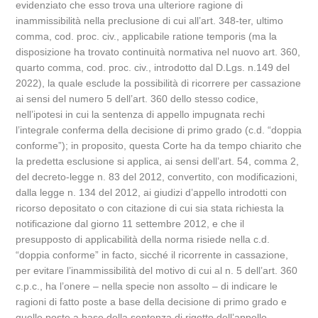
evidenziato che esso trova una ulteriore ragione di
inammissibilità nella preclusione di cui all’art. 348-ter, ultimo
comma, cod. proc. civ., applicabile ratione temporis (ma la
disposizione ha trovato continuità normativa nel nuovo art. 360,
quarto comma, cod. proc. civ., introdotto dal D.Lgs. n.149 del
2022), la quale esclude la possibilità di ricorrere per cassazione
ai sensi del numero 5 dell’art. 360 dello stesso codice,
nell’ipotesi in cui la sentenza di appello impugnata rechi
l’integrale conferma della decisione di primo grado (c.d. “doppia
conforme”); in proposito, questa Corte ha da tempo chiarito che
la predetta esclusione si applica, ai sensi dell’art. 54, comma 2,
del decreto-legge n. 83 del 2012, convertito, con modificazioni,
dalla legge n. 134 del 2012, ai giudizi d’appello introdotti con
ricorso depositato o con citazione di cui sia stata richiesta la
notificazione dal giorno 11 settembre 2012, e che il
presupposto di applicabilità della norma risiede nella c.d.
“doppia conforme” in facto, sicché il ricorrente in cassazione,
per evitare l’inammissibilità del motivo di cui al n. 5 dell’art. 360
c.p.c., ha l’onere – nella specie non assolto – di indicare le
ragioni di fatto poste a base della decisione di primo grado e
quelle poste a base della sentenza di rigetto dell’appello,