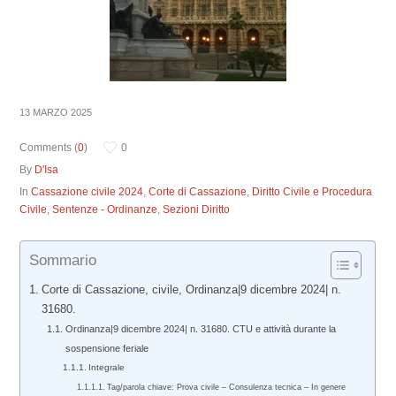
13 MARZO 2025
Comments (
0
)
0
By
D'Isa
In
Cassazione civile 2024
,
Corte di Cassazione
,
Diritto Civile e Procedura
Civile
,
Sentenze - Ordinanze
,
Sezioni Diritto
Sommario
Corte di Cassazione, civile, Ordinanza|9 dicembre 2024| n.
31680.
Ordinanza|9 dicembre 2024| n. 31680. CTU e attività durante la
sospensione feriale
Integrale
Tag/parola chiave: Prova civile – Consulenza tecnica – In genere