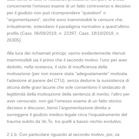
concernente l’omesso esame di un fatto controverso e decisivo
per il giudizio non può ricomprendere “questioni” o
“argomentazioni”, sicché sono inammissibili le censure che,
irritualmente, estendano il paradigma normativo a quest’ultimo
profilo (Cass. 06/09/2019, n. 22397; Cass. 18/10/2018, n.
26305).
Alla luce dei richiamati principi, vanno evidentemente ritenuti
inammissibili sia il primo che il secondo motivo: l’uno per aver
dedotto, nella sostanza, il vizio di insufficienza della
motivazione (per non essere stata “adeguatamente” motivata
l’adesione al parere del CTU), senza dedurre la sussistenza di
alcuna delle gravi lacune che sole consentono il sindacato di
legittimità della motivazione della sentenza di merito; l’altro per
aver censurato, non già l’omesso esame di un fatto storico
decisivo e discusso, bensì l’argomentazione diretta a
sorreggere il giudizio medico-legale circa l’inquadramento del
trauma subìto da Vo.To. tra quelli a basso rischio evolutivo.
2.1.b. Con particolare riguardo al secondo motivo, poi, va