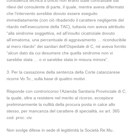
consulenza tecnica d’ufficio non erano state contrastate dai
rilievi del consulente di parte, il quale, mentre aveva affermato
che l’intervento avrebbe dovuto essere eseguito
immediatamente (con ciò ribadendo il carattere negligente del
ritardo nell’esecuzione della TAC), tuttavia non aveva attribuito
“alla sindrome soggettiva, ed all’insulto cicatriziale dovuto
all’ematoma, una percentuale di aggravamento … riconducibile
al mero ritardo” dei sanitari dell’Ospedale di C, né aveva fornito
“alcun dato da cui desumere che quella sindrome non vi
sarebbe stata … o vi sarebbe stata in misura minore”.
3. Per la cassazione della sentenza della Corte catanzarese
ricorre Vo.To., sulla base di quattro motivi.
Risponde con controricorso l’Azienda Sanitaria Provinciale di C,
la quale, oltre a resistere nel merito al ricorso, eccepisce
preliminarmente la nullità della procura posta in calce allo
stesso, per mancanza del carattere di specialità, ex art. 365
cod. proc. civ.
Non svolge difese in sede di legittimità la Società Re.Mu..