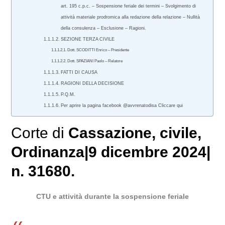
art. 195 c.p.c. – Sospensione feriale dei termini – Svolgimento di
attività materiale prodromica alla redazione della relazione – Nullità
della consulenza – Esclusione – Ragioni.
SEZIONE TERZA CIVILE
Dott. SCODITTI Enrico – Presidente
Dott. SPAZIANI Paolo – Relatore
FATTI DI CAUSA
RAGIONI DELLA DECISIONE
P.Q.M.
Per aprire la pagina facebook @avvrenatodisa Cliccare qui
Corte di
Cassazione
,
civile
,
Ordinanza|9 dicembre 2024|
n. 31680.
CTU e attività durante la sospensione feriale