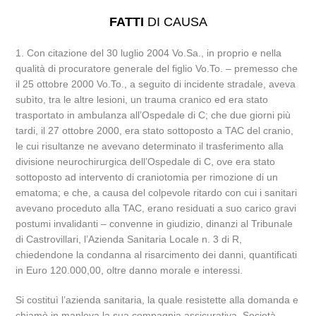
FATTI
DI CAUSA
1. Con citazione del 30 luglio 2004 Vo.Sa., in proprio e nella
qualità di procuratore generale del figlio Vo.To. – premesso che
il 25 ottobre 2000 Vo.To., a seguito di incidente stradale, aveva
subìto, tra le altre lesioni, un trauma cranico ed era stato
trasportato in ambulanza all’Ospedale di C; che due giorni più
tardi, il 27 ottobre 2000, era stato sottoposto a TAC del cranio,
le cui risultanze ne avevano determinato il trasferimento alla
divisione neurochirurgica dell’Ospedale di C, ove era stato
sottoposto ad intervento di craniotomia per rimozione di un
ematoma; e che, a causa del colpevole ritardo con cui i sanitari
avevano proceduto alla TAC, erano residuati a suo carico gravi
postumi invalidanti – convenne in giudizio, dinanzi al Tribunale
di Castrovillari, l’Azienda Sanitaria Locale n. 3 di R,
chiedendone la condanna al risarcimento dei danni, quantificati
in Euro 120.000,00, oltre danno morale e interessi.
Si costituì l’azienda sanitaria, la quale resistette alla domanda e
chiamò in manleva la sua compagnia assicurativa, Società