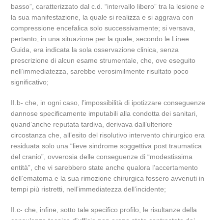
basso”, caratterizzato dal c.d. “intervallo libero” tra la lesione e
la sua manifestazione, la quale si realizza e si aggrava con
compressione encefalica solo successivamente; si versava,
pertanto, in una situazione per la quale, secondo le Linee
Guida, era indicata la sola osservazione clinica, senza
prescrizione di alcun esame strumentale, che, ove eseguito
nell’immediatezza, sarebbe verosimilmente risultato poco
significativo;
II.b- che, in ogni caso, l’impossibilità di ipotizzare conseguenze
dannose specificamente imputabili alla condotta dei sanitari,
quand’anche reputata tardiva, derivava dall’ulteriore
circostanza che, all’esito del risolutivo intervento chirurgico era
residuata solo una “lieve sindrome soggettiva post traumatica
del cranio”, ovverosia delle conseguenze di “modestissima
entità”, che vi sarebbero state anche qualora l’accertamento
dell’ematoma e la sua rimozione chirurgica fossero avvenuti in
tempi più ristretti, nell’immediatezza dell’incidente;
II.c- che, infine, sotto tale specifico profilo, le risultanze della