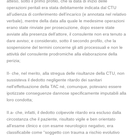
atteso, sotto il primo profilo, che la data di inizio delle
operazioni peritali era stata debitamente indicata dal CTU
all’udienza di conferimento dell’incarico (e annotata nel relativo
verbale), mentre della data alla quale le medesime operazioni
erano state rinviate per prosecuzione, dopo essere state
avviate alla presenza dell’attore, il consulente non era tenuto a
dare avviso; e considerato, sotto il secondo profilo, che la
sospensione del termini concerne gli atti processuali e non le
attività del consulente prodromiche alla elaborazione della
perizia;
II- che, nel merito, alla stregua delle risultanze della CTU, non
sussisteva il dedotto negligente ritardo dei sanitari
nell’effettuazione della TAC né, comunque, potevano essere
ipotizzate conseguenze dannose specificamente imputabili alla
loro condotta;
II.a- che, infatti, il dedotto colpevole ritardo era escluso dalla
circostanza che il paziente, risultato vigile e ben orientato
all’esame clinico e con esame neurologico negativo, era
classificabile come “soggetto con trauma a rischio evolutivo