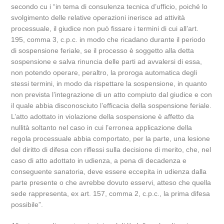
secondo cu i “in tema di consulenza tecnica d’ufficio, poiché lo
svolgimento delle relative operazioni inerisce ad attività
processuale, il giudice non può fissare i termini di cui all’art.
195, comma 3, c.p.c. in modo che ricadano durante il periodo
di sospensione feriale, se il processo è soggetto alla detta
sospensione e salva rinuncia delle parti ad avvalersi di essa,
non potendo operare, peraltro, la proroga automatica degli
stessi termini, in modo da rispettare la sospensione, in quanto
non prevista l’integrazione di un atto compiuto dal giudice e con
il quale abbia disconosciuto l’efficacia della sospensione feriale.
L’atto adottato in violazione della sospensione è affetto da
nullità soltanto nel caso in cui l’erronea applicazione della
regola processuale abbia comportato, per la parte, una lesione
del diritto di difesa con riflessi sulla decisione di merito, che, nel
caso di atto adottato in udienza, a pena di decadenza e
conseguente sanatoria, deve essere eccepita in udienza dalla
parte presente o che avrebbe dovuto esservi, atteso che quella
sede rappresenta, ex art. 157, comma 2, c.p.c., la prima difesa
possibile”.