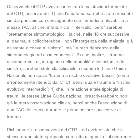
Osserva che il CTP aveva contestato le valutazioni formulate
dal CTU, osservando: 1) che l’ematoma sarebbe stato presente
sin dal principio con conseguente sua immediata rilevabilità a
mezzo TAC; 2) che, infatti, il c.d. “intervallo libero” sarebbe
“prettamente sintomatologico”, talché, nelle 48 ore successive
al trauma, si collocherebbe, “non l’insorgenza della malattia, già
esistente e coeva al sinistro”, ma “la recrudescenza della
sintomatologia ad essa connessa”; 3) che, inoltre, il trauma
occorso a Vo.To., in ragione delle modalità e circostanze del
sinistro, sarebbe stato classificabile, secondo le Linee Guida
Nazionali, non quale “trauma a rischio evolutivo basso” (come
erroneamente ritenuto dal CTU), bensì quale trauma a “rischio
evolutivo intermedio”; 4) che, in relazione a tale tipologia di
traumi, le stesse Linee Guida nazionali prescriverebbero non
già la mera osservazione clinica, bensì anche l’esecuzione di
una TAC del cranio durante le prime sei ore successive al
trauma.
Richiamate le osservazioni del CTP – ed evidenziato che le
stesse erano state riproposte con l’atto di appello – il ricorrente