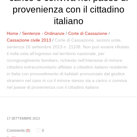
provenienza con il cittadino
italiano
Home
/
Sentenze - Ordinanze
/
Corte di Cassazione
/
Cassazione civile 2013
/
Corte di Cassazione, sezioni unite,
sentenza 16 settembre 2013 n. 21108. Non può essere rifiutato
il nulla osta all’ingresso nel territorio nazionale, per
ricongiungimento familiare, richiesto nell’interesse di minore
cittadino extracomunitario affidato a cittadino italiano residente
in Italia con provvedimento di kafalah pronunciato dal giudice
straniero nel caso in cui il minore stesso sia a carico o conviva
nel paese di provenienza con il cittadino italiano
17 SETTEMBRE 2013
Comments (
0
)
0