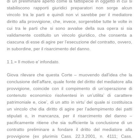
di un preliminare aperto come la fattispecie in oggetto in cui si
stabiliscono rapporti giuridici preparatori non sorge alcun
vincolo tra le parti e quindi non vi sarebbe per il mediatore
diritto alla provvigione, che, invece, sorgerebbe tutte le volte in
cui tra le parti che si sono avvalse della sua opera si sia
validamente costituito un vincolo giuridico, che consenta a
ciascuna di esse di agire per l’esecuzione del contratto, ovvero,
in subordine, per il risarcimento del danno.
1.1.= Il motivo e’ infondato.
Giova rilevare che questa Corte – muovendo dall’idea che la
conclusione dell’affare, quale fonte del diritto del mediatore alla
provvigione, coincide con il compimento di un’operazione di
contenuto economico risolventesi in un’utilita’ di carattere
patrimoniale e, cioe’, di un atto in virtu’ del quale si costituisca
un vincolo che dia diritto di agire per l’adempimento dei patti
stipulati o, in mancanza, per il risarcimento del danno –
pacificamente ritiene che sia sufficiente la conclusione di un
contratto preliminare a fondare il dritto del mediatore alla
provvigione (ex plurimis Cass. 22.3.2001, n. 4111; Cass.