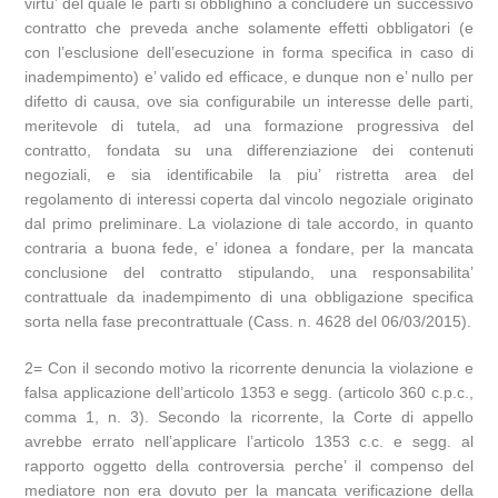
virtu’ del quale le parti si obblighino a concludere un successivo
contratto che preveda anche solamente effetti obbligatori (e
con l’esclusione dell’esecuzione in forma specifica in caso di
inadempimento) e’ valido ed efficace, e dunque non e’ nullo per
difetto di causa, ove sia configurabile un interesse delle parti,
meritevole di tutela, ad una formazione progressiva del
contratto, fondata su una differenziazione dei contenuti
negoziali, e sia identificabile la piu’ ristretta area del
regolamento di interessi coperta dal vincolo negoziale originato
dal primo preliminare. La violazione di tale accordo, in quanto
contraria a buona fede, e’ idonea a fondare, per la mancata
conclusione del contratto stipulando, una responsabilita’
contrattuale da inadempimento di una obbligazione specifica
sorta nella fase precontrattuale (Cass. n. 4628 del 06/03/2015).
2= Con il secondo motivo la ricorrente denuncia la violazione e
falsa applicazione dell’articolo 1353 e segg. (articolo 360 c.p.c.,
comma 1, n. 3). Secondo la ricorrente, la Corte di appello
avrebbe errato nell’applicare l’articolo 1353 c.c. e segg. al
rapporto oggetto della controversia perche’ il compenso del
mediatore non era dovuto per la mancata verificazione della