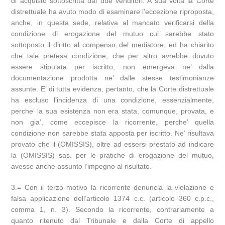
di acquisto sottoscritta dai due venditori. A sua volta la Corte
distrettuale ha avuto modo di esaminare l’eccezione riproposta,
anche, in questa sede, relativa al mancato verificarsi della
condizione di erogazione del mutuo cui sarebbe stato
sottoposto il diritto al compenso del mediatore, ed ha chiarito
che tale pretesa condizione, che per altro avrebbe dovuto
essere stipulata per iscritto, non emergeva ne’ dalla
documentazione prodotta ne’ dalle stesse testimonianze
assunte. E’ di tutta evidenza, pertanto, che la Corte distrettuale
ha escluso l’incidenza di una condizione, essenzialmente,
perche’ la sua esistenza non era stata, comunque, provata, e
non gia’, come eccepisce la ricorrente, perche’ quella
condizione non sarebbe stata apposta per iscritto. Ne’ risultava
provato che il (OMISSIS), oltre ad essersi prestato ad indicare
la (OMISSIS) sas. per le pratiche di erogazione del mutuo,
avesse anche assunto l’impegno al risultato.
3.= Con il terzo motivo la ricorrente denuncia la violazione e
falsa applicazione dell’articolo 1374 c.c. (articolo 360 c.p.c.,
comma 1, n. 3). Secondo la ricorrente, contrariamente a
quanto ritenuto dal Tribunale e dalla Corte di appello