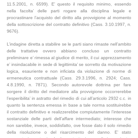
11.5.2001, n. 6599). E’ questo il requisito minimo, essendo
nella facolta’ delle parti rogare alla disciplina legale e
procrastinare l’acquisto del diritto alla provvigione al momento
della sottoscrizione del contratto definitivo (Cass. 3.10.1997, n.
9676).
L’indagine diretta a stabilire se le parti siano rimaste nell’ambito
delle trattative ovvero abbiano concluso un contratto
preliminare e’ rimessa al giudice di merito, il cui apprezzamento
e’ insindacabile in sede di legittimita’ se sorretto da motivazione
logica, esauriente e non inficiata da violazione di norme di
ermeneutica contrattuale (Cass. 29.3.1996, n. 2924; Cass.
4.8.1990, n. 7871). Secondo autorevole dottrina per fare
sorgere il diritto del mediatore alla provvigione occorrerebbe
l’esperibilita’ in astratto del rimedio di cui all’articolo 2932 c.c. in
quanto la sentenza emessa in base a tale norma sostituirebbe
il contratto definitivo e realizzerebbe compiutamente l’interesse
sostanziale delle parti dell’affare intermediato; interesse che
non sarebbe, invece, soddisfatto, ove fosse dato il solo rimedio
della risoluzione o del risarcimento del danno. E’ stato