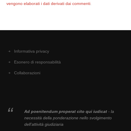
vengono elaborati i dati derivati dai commenti
.
Informativa privacy
Esonero di responsabilità
Collaborazioni
Ad poenitendum properat cito qui iudicat
- la
necessità della ponderazione nello svolgimento
dell'attività giudiziaria