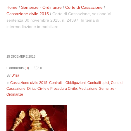
Home
/
Sentenze - Ordinanze
/
Corte di Cassazione
/
Cassazione civile 2015
/
Corte di Cassazione, sezione VI,
sentenza 30 novembre 2015, n. 24397. In tema di
intermediazione immobiliare
15 DICEMBRE 2015
Comments (
0
)
0
By
D'Isa
In
Cassazione civile 2015
,
Contratti - Obbligazioni
,
Contratti tipici
,
Corte di
Cassazione
,
Diritto Civile e Procedura Civile
,
Mediazione
,
Sentenze -
Ordinanze