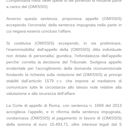
Compensava meta’ delle spese di lite ponendo la restante parte
a carico del (OMISSIS).
Avverso questa sentenza, proponeva appello (OMISSIS)
eccependo l’erroneita’ della sentenza impugnata nella parte in
cui negava essersi concluso l’affare.
Si costituiva (OMISSIS) eccependo, in via preliminare,
l’inammissibilita’ dell’appello della (OMISSIS) ditta individuale
non dotata di personalita’ giuridica, l’infondatezza dell’appello
perche’ corretta la decisione del Tribunale. Svolgeva appello
incidentale per l’accoglimento della domanda riconvenzionale
fondando la richiesta sulla violazione del (OMISSIS) ai principi
stabiliti dall’articolo 1579 c.c. che impone al mediatore di
comunicare tutte le circostanze allo stesso note relative alla
valutazione e alla sicurezza dell’affare.
La Corte di appello di Roma, con sentenza n. 1068 del 2013
accoglieva l’appello, e in riforma della sentenza impugnata,
condannava (OMISSIS) al pagamento in favore di (OMISSIS)
della somma di euro 15.493,71, oltre interessi legali dal 5