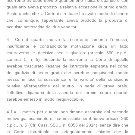
ricorrente avrebbe dovuto quantomeno indicare quando e con
quale atto aveva proposto la relativa eccezione in primo grado.
Posto anche che la Corte distrettuale ha avuto modo di chiarire
che, comunque, l’appellante aveva prodotto la proposta di
acquisto sottoscritta dai due venditori.
4.- Con il quarto motivo la ricorrente lamenta l’omessa,
insufficiente e contraddittoria motivazione circa un fatto
controverso e decisivo per il giudizio (articolo 360 c.p.c.,
comma 1, n. 5). Secondo la ricorrente la Corte di appello
avrebbe trascurato l’esame dell’istruttoria espletata nel corso
del giudizio di primo grado che avrebbe inequivocabilmente
messo in luce la sussistenza e la validita’ della condizione
relativa all’erogazione del mutuo. In sede di prova orale,
l’effettivo dipanarsi della vicenda nei termini sopra riportati
sarebbe emerso in modo inequivocabile.
4.1.= Il motivo per quanto non rimane assorbito dal secondo
motivo gia’ esaminato e’ inammissibile per il nuovo articolo 360
c.p.c., n. 5 (Cfr. Cass. SSUU n. 8053 del 2014), senza dire che
la Corte distrettuale ha adeguatamente chiarito che la