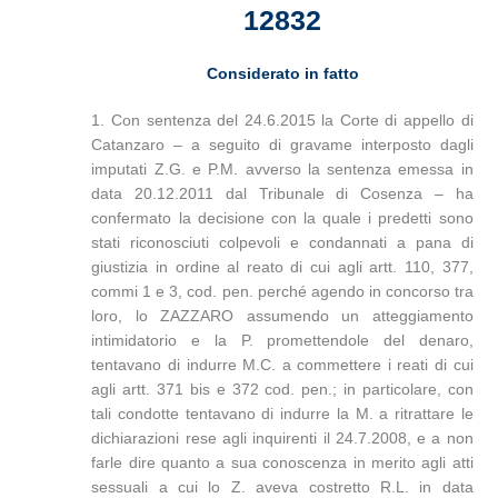
12832
Considerato in fatto
1. Con sentenza del 24.6.2015 la Corte di appello di
Catanzaro – a seguito di gravame interposto dagli
imputati Z.G. e P.M. avverso la sentenza emessa in
data 20.12.2011 dal Tribunale di Cosenza – ha
confermato la decisione con la quale i predetti sono
stati riconosciuti colpevoli e condannati a pana di
giustizia in ordine al reato di cui agli artt. 110, 377,
commi 1 e 3, cod. pen. perché agendo in concorso tra
loro, lo ZAZZARO assumendo un atteggiamento
intimidatorio e la P. promettendole del denaro,
tentavano di indurre M.C. a commettere i reati di cui
agli artt. 371 bis e 372 cod. pen.; in particolare, con
tali condotte tentavano di indurre la M. a ritrattare le
dichiarazioni rese agli inquirenti il 24.7.2008, e a non
farle dire quanto a sua conoscenza in merito agli atti
sessuali a cui lo Z. aveva costretto R.L. in data