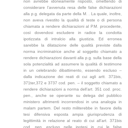
non avrebbe idoneamente risposto, omettendo di
considerare l’avvenuta resa delle false dichiarazioni
alla p.g. delegata da parte della M. . La quale, inoltre,
non aveva rivestito la qualità di teste o di persona
chiamata a rendere dichiarazioni al P.M. procedente,
così dovendosi escludere in radice la condotta
ipotizzata di intralcio alla giustizia. Ed erronea
sarebbe la dilatazione delle qualità previste dalla
norma incriminatrice anche al soggetto chiamato a
rendere dichiarazioni davanti alla p.g. sulla base della
sola potenzialità ad assumere la qualità di testimone
in un celebrando dibattimento, essendo escluso –
dalla indicazione dei reati di cui agli artt. 371bis,
371ter,372 e 3737 cod. pen. – il soggetto chiamato a
rendere dichiarazioni a norma dell’art. 351 cod. proc.
pen., anche se operante su delega del pubblico
ministero altrimenti incorrendosi in una analogia in
malam partem. Del resto militerebbe in favore della
tesi difensiva esposta ampia giurisprudenza di
legittimità in relazione al reato di cui all’art. 371bis
cod. pen. escluso nelle ipotesi in cui le false