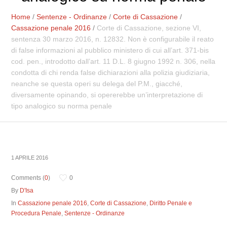
Home
/
Sentenze - Ordinanze
/
Corte di Cassazione
/
Cassazione penale 2016
/
Corte di Cassazione, sezione VI,
sentenza 30 marzo 2016, n. 12832. Non è configurabile il reato
di false informazioni al pubblico ministero di cui all’art. 371-bis
cod. pen., introdotto dall’art. 11 D.L. 8 giugno 1992 n. 306, nella
condotta di chi renda false dichiarazioni alla polizia giudiziaria,
neanche se questa operi su delega del P.M., giacché,
diversamente opinando, si opererebbe un’interpretazione di
tipo analogico su norma penale
1 APRILE 2016
Comments (
0
)
0
By
D'Isa
In
Cassazione penale 2016
,
Corte di Cassazione
,
Diritto Penale e
Procedura Penale
,
Sentenze - Ordinanze