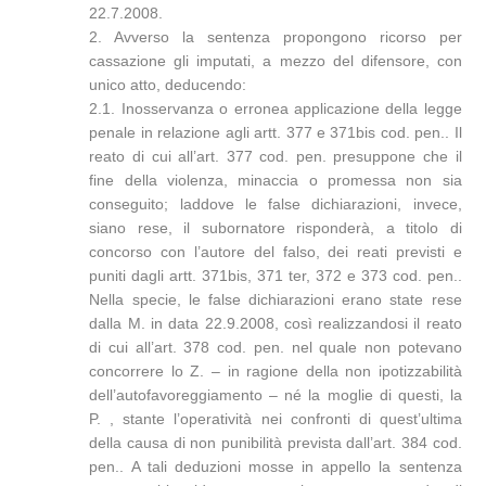
22.7.2008.
2. Avverso la sentenza propongono ricorso per
cassazione gli imputati, a mezzo del difensore, con
unico atto, deducendo:
2.1. Inosservanza o erronea applicazione della legge
penale in relazione agli artt. 377 e 371bis cod. pen.. Il
reato di cui all’art. 377 cod. pen. presuppone che il
fine della violenza, minaccia o promessa non sia
conseguito; laddove le false dichiarazioni, invece,
siano rese, il subornatore risponderà, a titolo di
concorso con l’autore del falso, dei reati previsti e
puniti dagli artt. 371bis, 371 ter, 372 e 373 cod. pen..
Nella specie, le false dichiarazioni erano state rese
dalla M. in data 22.9.2008, così realizzandosi il reato
di cui all’art. 378 cod. pen. nel quale non potevano
concorrere lo Z. – in ragione della non ipotizzabilità
dell’autofavoreggiamento – né la moglie di questi, la
P. , stante l’operatività nei confronti di quest’ultima
della causa di non punibilità prevista dall’art. 384 cod.
pen.. A tali deduzioni mosse in appello la sentenza