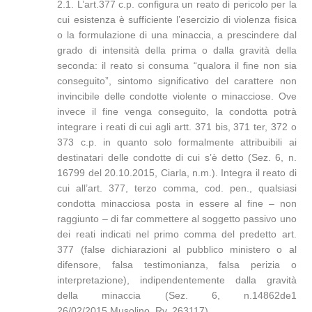
2.1. L’art.377 c.p. configura un reato di pericolo per la
cui esistenza è sufficiente l’esercizio di violenza fisica
o la formulazione di una minaccia, a prescindere dal
grado di intensità della prima o dalla gravità della
seconda: il reato si consuma “qualora il fine non sia
conseguito”, sintomo significativo del carattere non
invincibile delle condotte violente o minacciose. Ove
invece il fine venga conseguito, la condotta potrà
integrare i reati di cui agli artt. 371 bis, 371 ter, 372 o
373 c.p. in quanto solo formalmente attribuibili ai
destinatari delle condotte di cui s’è detto (Sez. 6, n.
16799 del 20.10.2015, Ciarla, n.m.). Integra il reato di
cui all’art. 377, terzo comma, cod. pen., qualsiasi
condotta minacciosa posta in essere al fine – non
raggiunto – di far commettere al soggetto passivo uno
dei reati indicati nel primo comma del predetto art.
377 (false dichiarazioni al pubblico ministero o al
difensore, falsa testimonianza, falsa perizia o
interpretazione), indipendentemente dalla gravità
della minaccia (Sez. 6, n.14862de1
26/02/2015,Musolino, Rv. 263117).