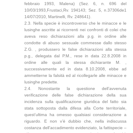
febbraio 1993, Malena) (Sez. 6, n. 696 del
10/03/1993,Frustaci,Rv. 194143; Sez. 5, n.37306de1
14/07/2010, Martinelli, Rv. 248641).
2.3. Nella specie è incontroverso che le minacce e le
lusinghe ascritte ai ricorrenti nei confronti di colei che
aveva reso dichiarazioni alla p.g. in ordine alle
condotte di abuso sessuale commesse dallo stesso
Z.G. , produssero le false dichiarazioni alla stessa
p.g., delegata dal P.M., rese in data 22.8.2008 in
ordine alle quali la stessa dichiarante M. ,
successivamente ed in data 8.10.2008, ebbe ad
ammetterne la falsità ed al ricollegarle alle minacce e
lusinghe predette.
2.4. Nonostante la questione dell’avvenuta
verificazione delle false dichiarazione della sua
incidenza sulla qualificazione giuridica del fatto sia
stata sottoposta dalla difesa alla Corte territoriale,
quest’ultima ha omesso qualsiasi considerazione a
riguardo. E non v’è dubbio che, nella indiscussa
costanza dell’accadimento evidenziato, la fattispecie –