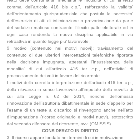
reato deve consumarsi “mediante le modalita’ di cui al terzo
comma dell’articolo 416 bis c.p.”, rafforzando la validita’
dell’orientamento giurisprudenziale che postula la necessita’
dell’esercizio di atti di intimidazione o prevaricazione da parte
del sodalizio mafioso contraente l’illecito patto elettorale ed in
ogni caso rendendo la nuova disciplina applicabile in via
retroattiva in quanto legge piu’ favorevole;
9 motivo (contenuto nei motivi nuovi): travisamento del
contenuto di due ulteriori intercettazioni telefoniche riportate
nella decisione impugnata, attestanti l’insussistenza delle
modalita’ di cui all’articolo 416 ter c.p., nell’attivita’ di
procacciamento dei voti in favore del ricorrente.
I motivi della corretta interpretazione dell’articolo 416 ter c.p.,
della rilevanza in senso favorevole all’imputato della novella di
cui alla Legge n. 62 del 2014, nonche’ dell’omessa
rinnovazione dell’istruttoria dibattimentale in sede d’appello per
l’esame di un teste a discarico si rinvengono anche nell’atto
d’impugnazione (ricorso originario e motivi nuovi), sottoscritto
dal secondo difensore del ricorrente, avv. (OMISSIS).
CONSIDERATO IN DIRITTO
3. Il ricorso appare fondato nei termini di cui in motivazione.