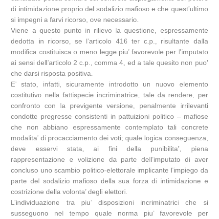
di intimidazione proprio del sodalizio mafioso e che quest’ultimo
si impegni a farvi ricorso, ove necessario.
Viene a questo punto in rilievo la questione, espressamente
dedotta in ricorso, se l’articolo 416 ter c.p., risultante dalla
modifica costituisca o meno legge piu’ favorevole per l’imputato
ai sensi dell’articolo 2 c.p., comma 4, ed a tale quesito non puo’
che darsi risposta positiva.
E’ stato, infatti, sicuramente introdotto un nuovo elemento
costitutivo nella fattispecie incriminatrice, tale da rendere, per
confronto con la previgente versione, penalmente irrilevanti
condotte pregresse consistenti in pattuizioni politico – mafiose
che non abbiano espressamente contemplato tali concrete
modalita’ di procacciamento dei voti; quale logica conseguenza,
deve esservi stata, ai fini della punibilita’, piena
rappresentazione e volizione da parte dell’imputato di aver
concluso uno scambio politico-elettorale implicante l’impiego da
parte del sodalizio mafioso della sua forza di intimidazione e
costrizione della volonta’ degli elettori.
L’individuazione tra piu’ disposizioni incriminatrici che si
susseguono nel tempo quale norma piu’ favorevole per