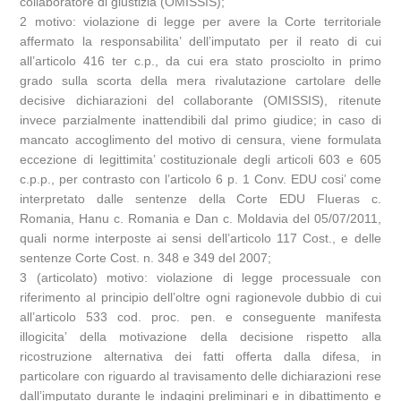
collaboratore di giustizia (OMISSIS);
2 motivo: violazione di legge per avere la Corte territoriale
affermato la responsabilita’ dell’imputato per il reato di cui
all’articolo 416 ter c.p., da cui era stato prosciolto in primo
grado sulla scorta della mera rivalutazione cartolare delle
decisive dichiarazioni del collaborante (OMISSIS), ritenute
invece parzialmente inattendibili dal primo giudice; in caso di
mancato accoglimento del motivo di censura, viene formulata
eccezione di legittimita’ costituzionale degli articoli 603 e 605
c.p.p., per contrasto con l’articolo 6 p. 1 Conv. EDU cosi’ come
interpretato dalle sentenze della Corte EDU Flueras c.
Romania, Hanu c. Romania e Dan c. Moldavia del 05/07/2011,
quali norme interposte ai sensi dell’articolo 117 Cost., e delle
sentenze Corte Cost. n. 348 e 349 del 2007;
3 (articolato) motivo: violazione di legge processuale con
riferimento al principio dell’oltre ogni ragionevole dubbio di cui
all’articolo 533 cod. proc. pen. e conseguente manifesta
illogicita’ della motivazione della decisione rispetto alla
ricostruzione alternativa dei fatti offerta dalla difesa, in
particolare con riguardo al travisamento delle dichiarazioni rese
dall’imputato durante le indagini preliminari e in dibattimento e