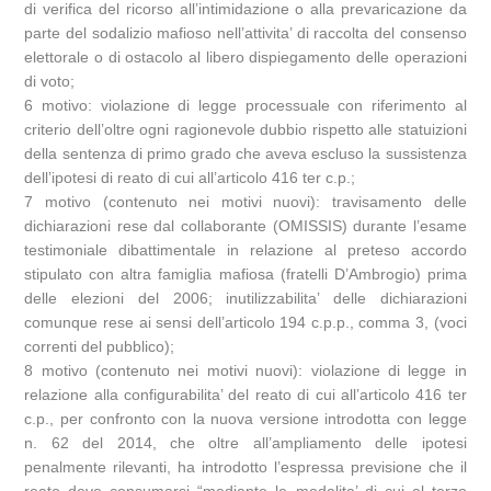
di verifica del ricorso all’intimidazione o alla prevaricazione da
parte del sodalizio mafioso nell’attivita’ di raccolta del consenso
elettorale o di ostacolo al libero dispiegamento delle operazioni
di voto;
6 motivo: violazione di legge processuale con riferimento al
criterio dell’oltre ogni ragionevole dubbio rispetto alle statuizioni
della sentenza di primo grado che aveva escluso la sussistenza
dell’ipotesi di reato di cui all’articolo 416 ter c.p.;
7 motivo (contenuto nei motivi nuovi): travisamento delle
dichiarazioni rese dal collaborante (OMISSIS) durante l’esame
testimoniale dibattimentale in relazione al preteso accordo
stipulato con altra famiglia mafiosa (fratelli D’Ambrogio) prima
delle elezioni del 2006; inutilizzabilita’ delle dichiarazioni
comunque rese ai sensi dell’articolo 194 c.p.p., comma 3, (voci
correnti del pubblico);
8 motivo (contenuto nei motivi nuovi): violazione di legge in
relazione alla configurabilita’ del reato di cui all’articolo 416 ter
c.p., per confronto con la nuova versione introdotta con legge
n. 62 del 2014, che oltre all’ampliamento delle ipotesi
penalmente rilevanti, ha introdotto l’espressa previsione che il