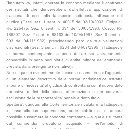
l’imputato va, infatti, operata in concreto mediante il confronto
dei risultati che deriverebbero dall’effettiva applicazione di
ciascuna di esse alla fattispecie sottoposta all’esame del
giudice (Cass. sez. 1 sent. n. 40915 del 02/10/2003, Fittipaldi,
Rv. 226475; Sez. 6 sent. n. 394 del 30/05/1990, Cosco, Rv.
186207: Sez. 2 sent. n. 98163 del 10/04/1987; Sez. 6 sent. n.
593 del 04/11/1982), prescindendo pero’ da sue valutazioni
discrezionali (Sez. 3 sent. n. 9234 del 04/07/1995 in fattispecie
di norma contemplante la pena dell’arresto astrattamente
convertibile in pena pecuniaria di entita’ minore dell’ammenda
prevista dalla previgente normativa).
Non e’ questo evidentemente il caso in esame, in cui l’aggiunta
di un elemento descrittivo della norma incriminatrice astratta
impone di necessita’ al giudice di confrontarsi con il nuovo dato
normativo ai fini della stessa affermazione o per converso
esclusione della responsabilita’ penale a detto titolo.
Spettera’, dunque, alla Corte territoriale rivalutare la fattispecie
in base allo ius superveniens, onde stabilire se e’ ancora
possibile sussumere la condotta contestata – e quale risultante
dal compendio probatorio acquisito – nell’ambito di