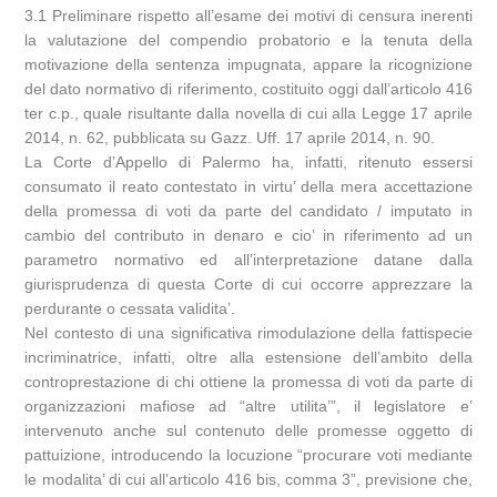
3.1 Preliminare rispetto all’esame dei motivi di censura inerenti
la valutazione del compendio probatorio e la tenuta della
motivazione della sentenza impugnata, appare la ricognizione
del dato normativo di riferimento, costituito oggi dall’articolo 416
ter c.p., quale risultante dalla novella di cui alla Legge 17 aprile
2014, n. 62, pubblicata su Gazz. Uff. 17 aprile 2014, n. 90.
La Corte d’Appello di Palermo ha, infatti, ritenuto essersi
consumato il reato contestato in virtu’ della mera accettazione
della promessa di voti da parte del candidato / imputato in
cambio del contributo in denaro e cio’ in riferimento ad un
parametro normativo ed all’interpretazione datane dalla
giurisprudenza di questa Corte di cui occorre apprezzare la
perdurante o cessata validita’.
Nel contesto di una significativa rimodulazione della fattispecie
incriminatrice, infatti, oltre alla estensione dell’ambito della
controprestazione di chi ottiene la promessa di voti da parte di
organizzazioni mafiose ad “altre utilita’”, il legislatore e’
intervenuto anche sul contenuto delle promesse oggetto di
pattuizione, introducendo la locuzione “procurare voti mediante
le modalita’ di cui all’articolo 416 bis, comma 3”, previsione che,