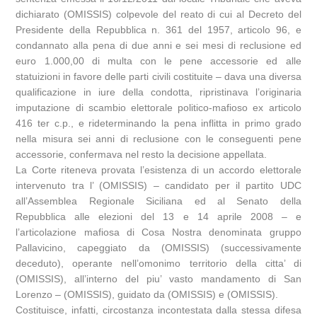
dichiarato (OMISSIS) colpevole del reato di cui al Decreto del
Presidente della Repubblica n. 361 del 1957, articolo 96, e
condannato alla pena di due anni e sei mesi di reclusione ed
euro 1.000,00 di multa con le pene accessorie ed alle
statuizioni in favore delle parti civili costituite – dava una diversa
qualificazione in iure della condotta, ripristinava l’originaria
imputazione di scambio elettorale politico-mafioso ex articolo
416 ter c.p., e rideterminando la pena inflitta in primo grado
nella misura sei anni di reclusione con le conseguenti pene
accessorie, confermava nel resto la decisione appellata.
La Corte riteneva provata l’esistenza di un accordo elettorale
intervenuto tra l’ (OMISSIS) – candidato per il partito UDC
all’Assemblea Regionale Siciliana ed al Senato della
Repubblica alle elezioni del 13 e 14 aprile 2008 – e
l’articolazione mafiosa di Cosa Nostra denominata gruppo
Pallavicino, capeggiato da (OMISSIS) (successivamente
deceduto), operante nell’omonimo territorio della citta’ di
(OMISSIS), all’interno del piu’ vasto mandamento di San
Lorenzo – (OMISSIS), guidato da (OMISSIS) e (OMISSIS).
Costituisce, infatti, circostanza incontestata dalla stessa difesa