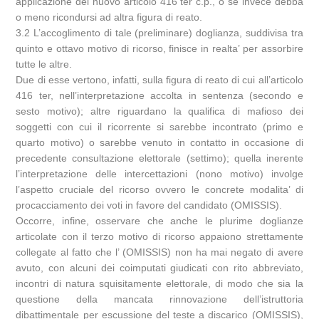
applicazione del nuovo articolo 416 ter c.p., o se invece debba
o meno ricondursi ad altra figura di reato.
3.2 L’accoglimento di tale (preliminare) doglianza, suddivisa tra
quinto e ottavo motivo di ricorso, finisce in realta’ per assorbire
tutte le altre.
Due di esse vertono, infatti, sulla figura di reato di cui all’articolo
416 ter, nell’interpretazione accolta in sentenza (secondo e
sesto motivo); altre riguardano la qualifica di mafioso dei
soggetti con cui il ricorrente si sarebbe incontrato (primo e
quarto motivo) o sarebbe venuto in contatto in occasione di
precedente consultazione elettorale (settimo); quella inerente
l’interpretazione delle intercettazioni (nono motivo) involge
l’aspetto cruciale del ricorso ovvero le concrete modalita’ di
procacciamento dei voti in favore del candidato (OMISSIS).
Occorre, infine, osservare che anche le plurime doglianze
articolate con il terzo motivo di ricorso appaiono strettamente
collegate al fatto che l’ (OMISSIS) non ha mai negato di avere
avuto, con alcuni dei coimputati giudicati con rito abbreviato,
incontri di natura squisitamente elettorale, di modo che sia la
questione della mancata rinnovazione dell’istruttoria
dibattimentale per escussione del teste a discarico (OMISSIS),