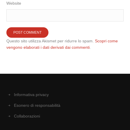
Website
Questo sito utilizza Akismet per ridurre lo spam.
Scopri come
vengono elaborati i dati derivati dai commenti
.
Informativa privacy
Esonero di responsabilità
Collaborazioni