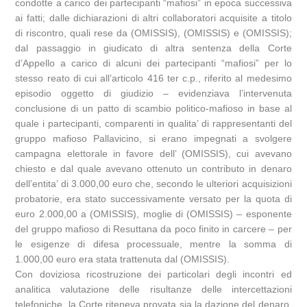
condotte a carico dei partecipanti “mafiosi” in epoca successiva
ai fatti; dalle dichiarazioni di altri collaboratori acquisite a titolo
di riscontro, quali rese da (OMISSIS), (OMISSIS) e (OMISSIS);
dal passaggio in giudicato di altra sentenza della Corte
d’Appello a carico di alcuni dei partecipanti “mafiosi” per lo
stesso reato di cui all’articolo 416 ter c.p., riferito al medesimo
episodio oggetto di giudizio – evidenziava l’intervenuta
conclusione di un patto di scambio politico-mafioso in base al
quale i partecipanti, comparenti in qualita’ di rappresentanti del
gruppo mafioso Pallavicino, si erano impegnati a svolgere
campagna elettorale in favore dell’ (OMISSIS), cui avevano
chiesto e dal quale avevano ottenuto un contributo in denaro
dell’entita’ di 3.000,00 euro che, secondo le ulteriori acquisizioni
probatorie, era stato successivamente versato per la quota di
euro 2.000,00 a (OMISSIS), moglie di (OMISSIS) – esponente
del gruppo mafioso di Resuttana da poco finito in carcere – per
le esigenze di difesa processuale, mentre la somma di
1.000,00 euro era stata trattenuta dal (OMISSIS).
Con doviziosa ricostruzione dei particolari degli incontri ed
analitica valutazione delle risultanze delle intercettazioni
telefoniche, la Corte riteneva provata sia la dazione del denaro,