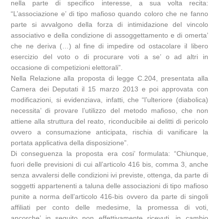
nella parte di specifico interesse, a sua volta recita:
“L’associazione e’ di tipo mafioso quando coloro che ne fanno
parte si avvalgono della forza di intimidazione del vincolo
associativo e della condizione di assoggettamento e di omerta’
che ne deriva (…) al fine di impedire od ostacolare il libero
esercizio del voto o di procurare voti a se’ o ad altri in
occasione di competizioni elettorali”.
Nella Relazione alla proposta di legge C.204, presentata alla
Camera dei Deputati il 15 marzo 2013 e poi approvata con
modificazioni, si evidenziava, infatti, che “l’ulteriore (diabolica)
necessita’ di provare l’utilizzo del metodo mafioso, che non
attiene alla struttura del reato, riconducibile ai delitti di pericolo
ovvero a consumazione anticipata, rischia di vanificare la
portata applicativa della disposizione”.
Di conseguenza la proposta era cosi’ formulata: “Chiunque,
fuori delle previsioni di cui all’articolo 416 bis, comma 3, anche
senza avvalersi delle condizioni ivi previste, ottenga, da parte di
soggetti appartenenti a taluna delle associazioni di tipo mafioso
punite a norma dell’articolo 416-bis ovvero da parte di singoli
affiliati per conto delle medesime, la promessa di voti,
ancorche’ in seguito non effettivamente ricevuti, in cambio