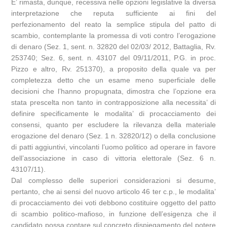
E’ rimasta, dunque, recessiva nelle opzioni legislative la diversa
interpretazione che reputa sufficiente ai fini del
perfezionamento del reato la semplice stipula del patto di
scambio, contemplante la promessa di voti contro l’erogazione
di denaro (Sez. 1, sent. n. 32820 del 02/03/ 2012, Battaglia, Rv.
253740; Sez. 6, sent. n. 43107 del 09/11/2011, P.G. in proc.
Pizzo e altro, Rv. 251370), a proposito della quale va per
completezza detto che un esame meno superficiale delle
decisioni che l’hanno propugnata, dimostra che l’opzione era
stata prescelta non tanto in contrapposizione alla necessita’ di
definire specificamente le modalita’ di procacciamento dei
consensi, quanto per escludere la rilevanza della materiale
erogazione del denaro (Sez. 1 n. 32820/12) o della conclusione
di patti aggiuntivi, vincolanti l’uomo politico ad operare in favore
dell’associazione in caso di vittoria elettorale (Sez. 6 n.
43107/11).
Dal complesso delle superiori considerazioni si desume,
pertanto, che ai sensi del nuovo articolo 46 ter c.p., le modalita’
di procacciamento dei voti debbono costituire oggetto del patto
di scambio politico-mafioso, in funzione dell’esigenza che il
candidato possa contare sul concreto dispiegamento del potere