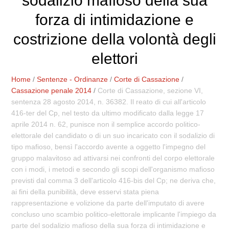
sodalizio mafioso della sua
forza di intimidazione e
costrizione della volontà degli
elettori
Home
/
Sentenze - Ordinanze
/
Corte di Cassazione
/
Cassazione penale 2014
/
Corte di Cassazione, sezione VI,
sentenza 28 agosto 2014, n. 36382. Il reato di cui all'articolo
416-ter del Cp, nel testo da ultimo modificato dalla legge 17
aprile 2014 n. 62, punisce non il semplice accordo politico-
elettorale del candidato o di un suo incaricato con il sodalizio di
tipo mafioso, bensì l'accordo avente a oggetto l'impegno del
gruppo malavitoso ad attivarsi nei confronti del corpo elettorale
con i modi, i metodi e secondo gli scopi dell'organismo mafioso
previsti dal comma 3 dell'articolo 416-bis del Cp; ne deriva che,
ai fini della punibilità, deve esservi stata piena
rappresentazione e volizione da parte dell'imputato di avere
concluso uno scambio politico-elettorale implicante l'impiego da
parte del sodalizio mafioso della sua forza di intimidazione e