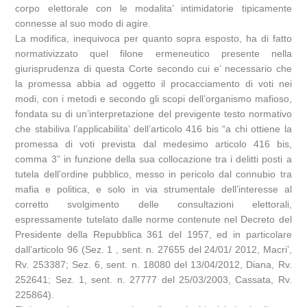
corpo elettorale con le modalita’ intimidatorie tipicamente
connesse al suo modo di agire.
La modifica, inequivoca per quanto sopra esposto, ha di fatto
normativizzato quel filone ermeneutico presente nella
giurisprudenza di questa Corte secondo cui e’ necessario che
la promessa abbia ad oggetto il procacciamento di voti nei
modi, con i metodi e secondo gli scopi dell’organismo mafioso,
fondata su di un’interpretazione del previgente testo normativo
che stabiliva l’applicabilita’ dell’articolo 416 bis “a chi ottiene la
promessa di voti prevista dal medesimo articolo 416 bis,
comma 3” in funzione della sua collocazione tra i delitti posti a
tutela dell’ordine pubblico, messo in pericolo dal connubio tra
mafia e politica, e solo in via strumentale dell’interesse al
corretto svolgimento delle consultazioni elettorali,
espressamente tutelato dalle norme contenute nel Decreto del
Presidente della Repubblica 361 del 1957, ed in particolare
dall’articolo 96 (Sez. 1 , sent. n. 27655 del 24/01/ 2012, Macri’,
Rv. 253387; Sez. 6, sent. n. 18080 del 13/04/2012, Diana, Rv.
252641; Sez. 1, sent. n. 27777 del 25/03/2003, Cassata, Rv.
225864).