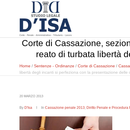
Corte di Cassazione, sezion
reato di turbata libertà 
Home
/
Sentenze - Ordinanze
/
Corte di Cassazione
/
Cassa
libertà degli incanti si perfeziona con la presentazione delle 
20 MARZO 2013
By
D'Isa
In
Cassazione penale 2013
,
Diritto Penale e Procedura