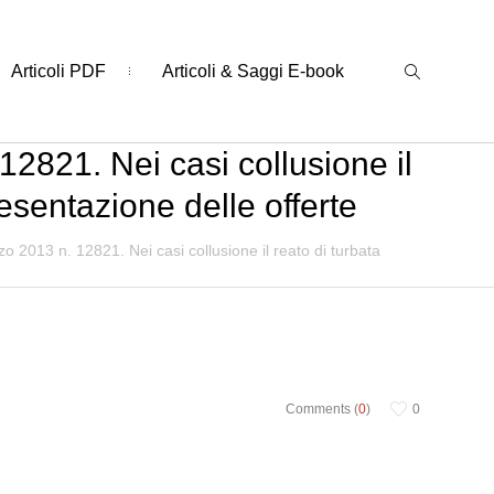
Articoli PDF
Articoli & Saggi E-book
2821. Nei casi collusione il
resentazione delle offerte
 2013 n. 12821. Nei casi collusione il reato di turbata
Comments (
0
)
0