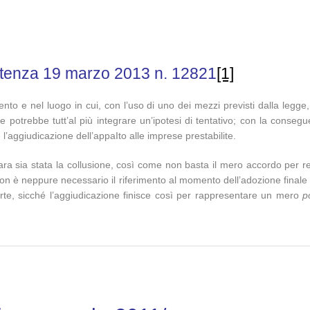
ntenza 19 marzo 2013 n. 12821
[1]
mento e nel luogo in cui, con l’uso di uno dei mezzi previsti dalla legge
e potrebbe tutt’al più integrare un’ipotesi di tentativo; con la conseg
 l’aggiudicazione dell’appaIto alle imprese prestabilite.
ra sia stata la collusione, così come non basta il mero accordo per r
 non è neppure necessario il riferimento al momento dell’adozione finale 
fferte, sicché l’aggiudicazione finisce così per rappresentare un mero
p