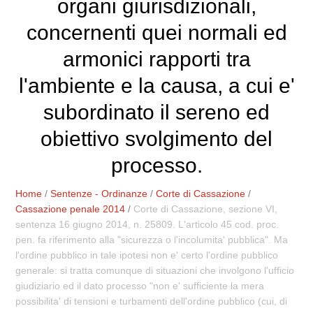
organi giurisdizionali,
concernenti quei normali ed
armonici rapporti tra
l'ambiente e la causa, a cui e'
subordinato il sereno ed
obiettivo svolgimento del
processo.
Home
/
Sentenze - Ordinanze
/
Corte di Cassazione
/
Cassazione penale 2014
/
Corte di Cassazione, sezione VI,
sentenza 16 giugno 2014, n. 25809. L'articolo 45 cod. proc.
pen. fa riferimento alla "sicurezza o l'incolumita' pubblica". Ma
l'ordine pubblico in tale ipotesi non e' certo l'ordine pubblico
generale: si tratta comunque di situazioni che involgono l'ufficio
giudiziario ed il dato processo "non e' sufficiente la mera
possibilita' di tensioni e turbamenti dell'ordine pubblico (cui, di