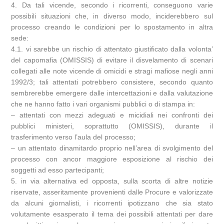
4. Da tali vicende, secondo i ricorrenti, conseguono varie
possibili situazioni che, in diverso modo, inciderebbero sul
processo creando le condizioni per lo spostamento in altra
sede:
4.1. vi sarebbe un rischio di attentato giustificato dalla volonta’
del capomafia (OMISSIS) di evitare il disvelamento di scenari
collegati alle note vicende di omicidi e stragi mafiose negli anni
1992/3; tali attentati potrebbero consistere, secondo quanto
sembrerebbe emergere dalle intercettazioni e dalla valutazione
che ne hanno fatto i vari organismi pubblici o di stampa in:
– attentati con mezzi adeguati e micidiali nei confronti dei
pubblici ministeri, soprattutto (OMISSIS), durante il
trasferimento verso l’aula del processo;
– un attentato dinamitardo proprio nell’area di svolgimento del
processo con ancor maggiore esposizione al rischio dei
soggetti ad esso partecipanti;
5. in via alternativa ed opposta, sulla scorta di altre notizie
riservate, asseritamente provenienti dalle Procure e valorizzate
da alcuni giornalisti, i ricorrenti ipotizzano che sia stato
volutamente esasperato il tema dei possibili attentati per dare