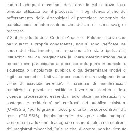
controlli adeguati e costanti della area in cui si trova l’aula
blindata utilizzata per il processo. – Il pg riferiva anche del
rafforzamento delle disposizioni di protezione personale dei
pubblici ministeri interessati nonche’ dell’area in cui si svolge il
processo.
7.2. il presidente della Corte di Appello di Palermo riferiva che,
per quanto a propria conoscenza, non si sono verificate nel
corso del dibattimento, ne’ appaiono allo stato ipotizzabili,
“situazioni tali da pregiudicare la libera determinazione delle
persone che partecipano al processo o da porre in pericolo la
sicurezza o l’incolumita’ pubblica o da determinare motivi di
legittimo sospetto”. L’attivita’ processuale si sta svolgendo in un
clima di assoluta serenita’, in assenza di manifestazioni
pubbliche o private di ostilita’ o favore nei confronti della
vicenda processuale, essendovi solo state manifestazioni di
sostegno e solidarieta’ nei confronti del pubblico ministero
(OMISSIS) “per le gravi minacce profferite nei suoi confronti dal
boss (OMISSIS), inopinatamente divulgate dalla stampa”.
Conferma la adozione di adeguate misure di tutela nei confronti
dei magistrati minacciati, “misure che, di contro, non ha ritenuto