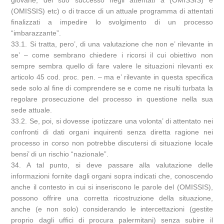
giovane, del suo successo negli attentati a (OMISSIS) e
(OMISSIS) etc) o di tracce di un attuale programma di attentati
finalizzati a impedire lo svolgimento di un processo
“imbarazzante”.
33.1. Si tratta, pero’, di una valutazione che non e’ rilevante in
se’ – come sembrano chiedere i ricorsi il cui obiettivo non
sempre sembra quello di fare valere le situazioni rilevanti ex
articolo 45 cod. proc. pen. – ma e’ rilevante in questa specifica
sede solo al fine di comprendere se e come ne risulti turbata la
regolare prosecuzione del processo in questione nella sua
sede attuale.
33.2. Se, poi, si dovesse ipotizzare una volonta’ di attentato nei
confronti di dati organi inquirenti senza diretta ragione nei
processo in corso non potrebbe discutersi di situazione locale
bensi’ di un rischio “nazionale”.
34. A tal punto, si deve passare alla valutazione delle
informazioni fornite dagli organi sopra indicati che, conoscendo
anche il contesto in cui si inseriscono le parole del (OMISSIS),
possono offrire una corretta ricostruzione della situazione,
anche (e non solo) considerando le intercettazioni (gestite
proprio dagli uffici di procura palermitani) senza subire il