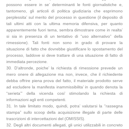
possono essere in se’ determinanti le fonti giornalistiche e,
tantomeno, gli articoli di politica giudiziaria che esprimono
perplessita’ sul merito del processo in questione (il deposito di
tali ultimi atti con la ultima memoria difensiva, per quanto
apparentemente fuori tema, sembra dimostrare come in realta’
si sia in presenza di un tentativo di “uso alternativo” della
rimessione). Tali fonti non sono in grado di provare la
situazione di fatto che dovrebbe giustificare lo spostamento del
processo, laddove si deve trattare di una situazione di fatto di
immediata percezione.
30. D’altronde, poiche’ la richiesta di rimessione prevede un
mero onere di allegazione ma non, invece, che il richiedente
debba offrire piena prova del fatto, il materiale prodotto serve
ad escludere la manifesta inammissibilita’ in quando denota la
“serieta’” della vicenda cosi’ stimolando la richiesta di
informazioni agli enti competenti.
31. In tale limitato modo, quindi, potra’ valutarsi la “rassegna
stampa” sullo scoop della acquisizione illegale di parte delle
trascrizioni di intercettazioni del (OMISSIS).
32. Degli altri documenti allegati, gli unici utilizzabili in concreto