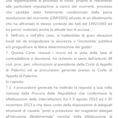
una legittimazione al processo in corso, proprio in riferimento
alla particolare imputazione a carico dei ricorrenti, processo
che sarebbe stato fortemente condizionato dalla piena
assoluzione del ricorrente (OMISSIS) all’esito di un dibattimento
che ha affrontato lo stesso contesto dei fatti del 1992/1993 ed
ha percio’ svalutato anche la attuale tesi di accusa.
6. Nell’uno e nell’altro caso, si tratterebbe di gravi situazioni
locali tali da pregiudicare la sicurezza o l’incolumita’ pubblica
e/o pregiudicare la libera determinazione dei giudici.
7. Questa Corte, ricevuti i ricorsi ed in vista della fase di
contraddittorio e decisione, ha richiesto ai sensi dell’articolo 48
cod. proc. pen. informazioni al presidente della Corte di Appello
di Palermo ed al procuratore generale presso la Corte di
Appello di Palermo.
In risposta:
7.1. il procuratore generale ha inoltrato la risposta a sua volta
ricevuta dalla Procura della Repubblica che confermava la
effettuazione delle intercettazioni fra il 3 agosto 2013 ed il 30
novembre 2013 e che dava conto della disposizione di adeguati
strumenti di cautela “posti a protezione dei magistrati delegati
all’istruzione dibattimentale” nonche’ della effettuazione di