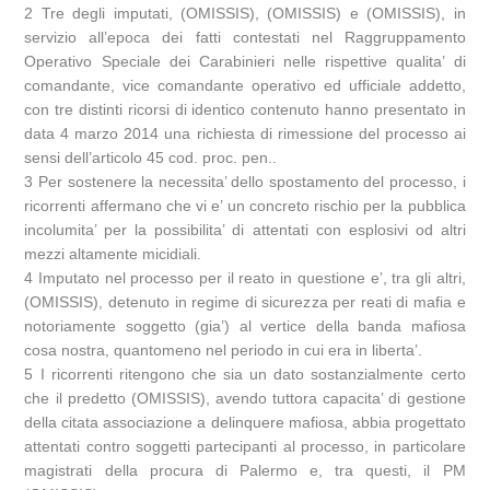
2 Tre degli imputati, (OMISSIS), (OMISSIS) e (OMISSIS), in
servizio all’epoca dei fatti contestati nel Raggruppamento
Operativo Speciale dei Carabinieri nelle rispettive qualita’ di
comandante, vice comandante operativo ed ufficiale addetto,
con tre distinti ricorsi di identico contenuto hanno presentato in
data 4 marzo 2014 una richiesta di rimessione del processo ai
sensi dell’articolo 45 cod. proc. pen..
3 Per sostenere la necessita’ dello spostamento del processo, i
ricorrenti affermano che vi e’ un concreto rischio per la pubblica
incolumita’ per la possibilita’ di attentati con esplosivi od altri
mezzi altamente micidiali.
4 Imputato nel processo per il reato in questione e’, tra gli altri,
(OMISSIS), detenuto in regime di sicurezza per reati di mafia e
notoriamente soggetto (gia’) al vertice della banda mafiosa
cosa nostra, quantomeno nel periodo in cui era in liberta’.
5 I ricorrenti ritengono che sia un dato sostanzialmente certo
che il predetto (OMISSIS), avendo tuttora capacita’ di gestione
della citata associazione a delinquere mafiosa, abbia progettato
attentati contro soggetti partecipanti al processo, in particolare
magistrati della procura di Palermo e, tra questi, il PM