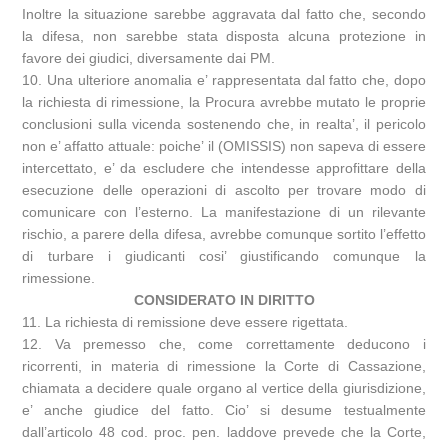
Inoltre la situazione sarebbe aggravata dal fatto che, secondo
la difesa, non sarebbe stata disposta alcuna protezione in
favore dei giudici, diversamente dai PM.
10. Una ulteriore anomalia e’ rappresentata dal fatto che, dopo
la richiesta di rimessione, la Procura avrebbe mutato le proprie
conclusioni sulla vicenda sostenendo che, in realta’, il pericolo
non e’ affatto attuale: poiche’ il (OMISSIS) non sapeva di essere
intercettato, e’ da escludere che intendesse approfittare della
esecuzione delle operazioni di ascolto per trovare modo di
comunicare con l’esterno. La manifestazione di un rilevante
rischio, a parere della difesa, avrebbe comunque sortito l’effetto
di turbare i giudicanti cosi’ giustificando comunque la
rimessione.
CONSIDERATO IN DIRITTO
11. La richiesta di remissione deve essere rigettata.
12. Va premesso che, come correttamente deducono i
ricorrenti, in materia di rimessione la Corte di Cassazione,
chiamata a decidere quale organo al vertice della giurisdizione,
e’ anche giudice del fatto. Cio’ si desume testualmente
dall’articolo 48 cod. proc. pen. laddove prevede che la Corte,