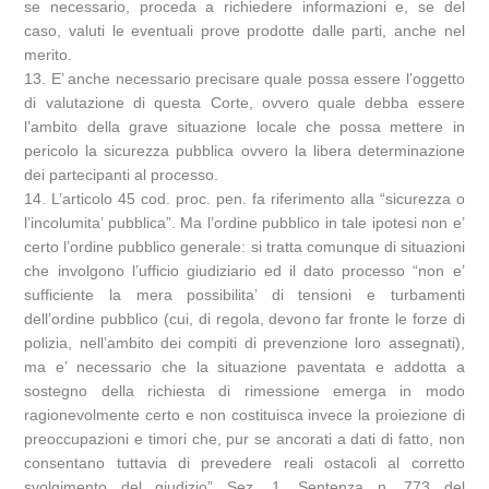
se necessario, proceda a richiedere informazioni e, se del
caso, valuti le eventuali prove prodotte dalle parti, anche nel
merito.
13. E’ anche necessario precisare quale possa essere l’oggetto
di valutazione di questa Corte, ovvero quale debba essere
l’ambito della grave situazione locale che possa mettere in
pericolo la sicurezza pubblica ovvero la libera determinazione
dei partecipanti al processo.
14. L’articolo 45 cod. proc. pen. fa riferimento alla “sicurezza o
l’incolumita’ pubblica”. Ma l’ordine pubblico in tale ipotesi non e’
certo l’ordine pubblico generale: si tratta comunque di situazioni
che involgono l’ufficio giudiziario ed il dato processo “non e’
sufficiente la mera possibilita’ di tensioni e turbamenti
dell’ordine pubblico (cui, di regola, devono far fronte le forze di
polizia, nell’ambito dei compiti di prevenzione loro assegnati),
ma e’ necessario che la situazione paventata e addotta a
sostegno della richiesta di rimessione emerga in modo
ragionevolmente certo e non costituisca invece la proiezione di
preoccupazioni e timori che, pur se ancorati a dati di fatto, non
consentano tuttavia di prevedere reali ostacoli al corretto
svolgimento del giudizio” Sez. 1, Sentenza n. 773 del