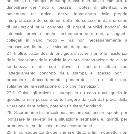
nel caso, ad esempio, in cui riportassero cronaca locale, utile a
dimostrare dei “moti di piazza”; l’ipotesi di attentato che
paventano tali articoli deriva innanzitutto dalla propria
interpretazione dei contenuti delle intercettazioni, da una serie
di valutazioni sulle condotte di organi pubblici nonche’ da
interviste brevi e lunghe, estemporanee e non, a soggetti
collegati in vario modo – ma non necessariamente a
conoscenza diretta – alle vicende de quibus.
27. Inoltre, trattandosi di fonti giornalistiche, non e’ la insistenza
della ripetizione della notizia la chiara dimostrazione della sua
fondatezza e del suo rilievo in concreto atteso che
l’atteggiamento concreto della stampa e’ spesso non il
procedere all’accertamento ponderato di un fatto ma,
solitamente, la esaltazione di cio’ che “fa notizia”.
27.1. Quindi gli articoli di stampa in un caso quale quello in
questione non possono certo fungere da (soli da) prova della
situazione denunciata, potendo risultare fuorvianti.
28. Sicuramente tali articoli possono, invece, essere spunto per
ipotizzare la serieta’ della situazione segnalata e, quindi, per
promuovere, se del caso, nuovi accertamenti.
29. In conseguenza di quel che si e’ detto ai fini in oggetto, non