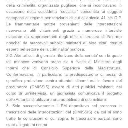
della criminalita’ organizzata pugliese, che si incontravano in
occasione della cosiddetta “socialita’” consentita ai soggetti
sottoposti al regime penitenziario di cui all’articolo 41 bis O.P.
Le frammentarie notizie provenienti dalle intercettazioni
ricevevano utili chiarimenti grazie a numerose interviste
rilasciate da rappresentanti degli uffici di procura di Palermo
nonche’ da autorevoli pubblici ministeri di altre citta’ ritenuti
esperti nel settore della criminalita’ mafiosa.
2.2. Altri articoli di giornale riferivano della serieta’ con la quale
tali minacce venivano prese sia a livello di Ministero degli
Interni che di Consiglio Superiore della Magistratura.
Confermavano, in particolare, la predisposizione di mezzi di
specifica protezione contro attentati dinamitardi in favore del
procuratore (OMISSIS) ovvero di altri pubblici ministeri; nel
corso di un’intervista, un giornalista comunicava il progetto
delle Autorita’ di utilizzare una autoblindo di uso militare.
3. Solo successivamente il PM depositava nel processo le
trascrizioni delle intercettazioni del (OMISSIS) da cui si sono
tratte le conclusioni di cui sopra; le trascrizioni parziali sono
state allegate ai ricorsi.