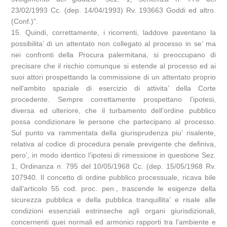
23/02/1993 Cc. (dep. 14/04/1993) Rv. 193663 Goddi ed altro.
(Conf.)”.
15. Quindi, correttamente, i ricorrenti, laddove paventano la
possibilita’ di un attentato non collegato al processo in se’ ma
nei confronti della Procura palermitana, si preoccupano di
precisare che il rischio comunque si estende al processo ed ai
suoi attori prospettando la commissione di un attentato proprio
nell’ambito spaziale di esercizio di attivita’ della Corte
procedente. Sempre correttamente prospettano l’ipotesi,
diversa ed ulteriore, che il turbamento dell’ordine pubblico
possa condizionare le persone che partecipano al processo.
Sul punto va rammentata della giurisprudenza piu’ risalente,
relativa al codice di procedura penale previgente che definiva,
pero’, in modo identico l’ipotesi di rimessione in questione Sez.
1, Ordinanza n. 795 del 10/05/1968 Cc. (dep. 15/05/1968 Rv.
107940. Il concetto di ordine pubblico processuale, ricava bile
dall’articolo 55 cod. proc. pen., trascende le esigenze della
sicurezza pubblica e della pubblica tranquillita’ e risale alle
condizioni essenziali estrinseche agli organi giurisdizionali,
concernenti quei normali ed armonici rapporti tra l’ambiente e