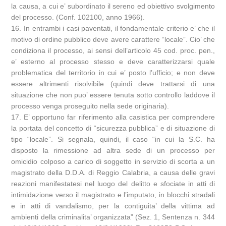
la causa, a cui e’ subordinato il sereno ed obiettivo svolgimento
del processo. (Conf. 102100, anno 1966).
16. In entrambi i casi paventati, il fondamentale criterio e’ che il
motivo di ordine pubblico deve avere carattere “locale”. Cio’ che
condiziona il processo, ai sensi dell’articolo 45 cod. proc. pen.,
e’ esterno al processo stesso e deve caratterizzarsi quale
problematica del territorio in cui e’ posto l’ufficio; e non deve
essere altrimenti risolvibile (quindi deve trattarsi di una
situazione che non puo’ essere tenuta sotto controllo laddove il
processo venga proseguito nella sede originaria).
17. E’ opportuno far riferimento alla casistica per comprendere
la portata del concetto di “sicurezza pubblica” e di situazione di
tipo “locale”. Si segnala, quindi, il caso “in cui la S.C. ha
disposto la rimessione ad altra sede di un processo per
omicidio colposo a carico di soggetto in servizio di scorta a un
magistrato della D.D.A. di Reggio Calabria, a causa delle gravi
reazioni manifestatesi nel luogo del delitto e sfociate in atti di
intimidazione verso il magistrato e l’imputato, in blocchi stradali
e in atti di vandalismo, per la contiguita’ della vittima ad
ambienti della criminalita’ organizzata” (Sez. 1, Sentenza n. 344