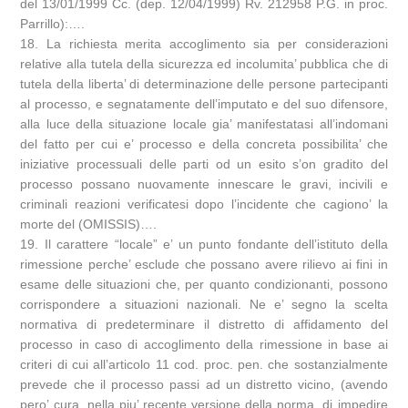
del 13/01/1999 Cc. (dep. 12/04/1999) Rv. 212958 P.G. in proc.
Parrillo):….
18. La richiesta merita accoglimento sia per considerazioni
relative alla tutela della sicurezza ed incolumita’ pubblica che di
tutela della liberta’ di determinazione delle persone partecipanti
al processo, e segnatamente dell’imputato e del suo difensore,
alla luce della situazione locale gia’ manifestatasi all’indomani
del fatto per cui e’ processo e della concreta possibilita’ che
iniziative processuali delle parti od un esito s’on gradito del
processo possano nuovamente innescare le gravi, incivili e
criminali reazioni verificatesi dopo l’incidente che cagiono’ la
morte del (OMISSIS)….
19. Il carattere “locale” e’ un punto fondante dell’istituto della
rimessione perche’ esclude che possano avere rilievo ai fini in
esame delle situazioni che, per quanto condizionanti, possono
corrispondere a situazioni nazionali. Ne e’ segno la scelta
normativa di predeterminare il distretto di affidamento del
processo in caso di accoglimento della rimessione in base ai
criteri di cui all’articolo 11 cod. proc. pen. che sostanzialmente
prevede che il processo passi ad un distretto vicino, (avendo
pero’ cura, nella piu’ recente versione della norma, di impedire