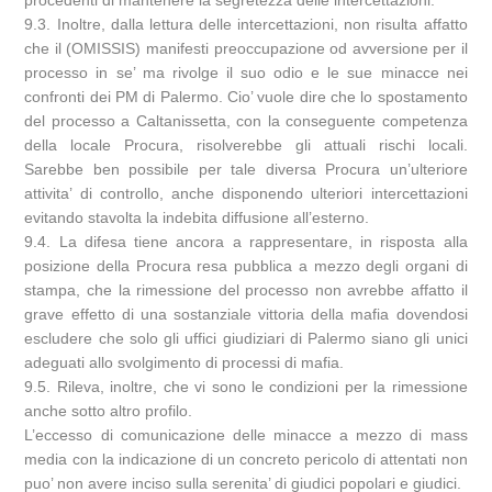
procedenti di mantenere la segretezza delle intercettazioni.
9.3. Inoltre, dalla lettura delle intercettazioni, non risulta affatto
che il (OMISSIS) manifesti preoccupazione od avversione per il
processo in se’ ma rivolge il suo odio e le sue minacce nei
confronti dei PM di Palermo. Cio’ vuole dire che lo spostamento
del processo a Caltanissetta, con la conseguente competenza
della locale Procura, risolverebbe gli attuali rischi locali.
Sarebbe ben possibile per tale diversa Procura un’ulteriore
attivita’ di controllo, anche disponendo ulteriori intercettazioni
evitando stavolta la indebita diffusione all’esterno.
9.4. La difesa tiene ancora a rappresentare, in risposta alla
posizione della Procura resa pubblica a mezzo degli organi di
stampa, che la rimessione del processo non avrebbe affatto il
grave effetto di una sostanziale vittoria della mafia dovendosi
escludere che solo gli uffici giudiziari di Palermo siano gli unici
adeguati allo svolgimento di processi di mafia.
9.5. Rileva, inoltre, che vi sono le condizioni per la rimessione
anche sotto altro profilo.
L’eccesso di comunicazione delle minacce a mezzo di mass
media con la indicazione di un concreto pericolo di attentati non
puo’ non avere inciso sulla serenita’ di giudici popolari e giudici.