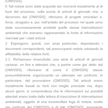
(OMISSIS).
6 Tali notizie sono state acquisite dai ricorrenti inizialmente al di
fuori del processo, sulla scorta di articoli di giornale che, a
decorrere dal (OMISSIS), riferivano di progetti omicidiari e,
forse, stragistici e, poi, nell’ambito del processo nel quale sono
state successivamente prodotte quelle stesse intercettazioni
ambientali che avevano rappresentato la fonte di informazioni
riservate per i citati articoli.
2. Espongono, quindi, con ampi particolari, depositando i
documenti corrispondenti, tali preoccupanti notizie valutando la
affidabilita’ delle relative fonti:
2.1. Richiamano innanzitutto una serie di articoli di giornali
cartacei, on line e televisivi che, a partire come gia’ detto dal
(OMISSIS), riferivano di come il (OMISSIS) stesse
presumibilmente organizzando un attentato nei confronti, in
particolare, del procuratore (OMISSIS). Tali articoli erano
inizialmente basati su fonti non meglio precisate ma, dopo
alcuni giorni, si comprendeva che le informazioni sui possibili
attentati erano tratte dalla lettura di trascrizioni di intercettazioni
ambientali, oggetto di una incontrollata fuga di notizie, svolte
nei confronti del (OMISSIS) e di tale (OMISSIS), esponente