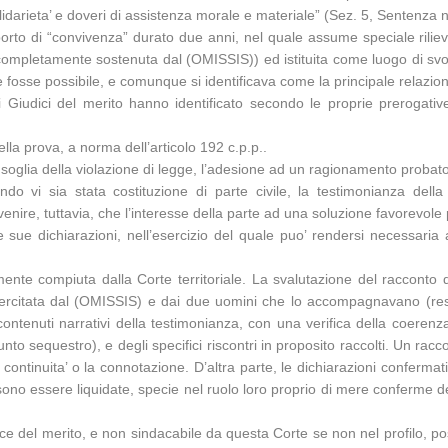
lidarieta’ e doveri di assistenza morale e materiale” (Sez. 5, Sentenza 
orto di “convivenza” durato due anni, nel quale assume speciale rilievo,
mpletamente sostenuta dal (OMISSIS)) ed istituita come luogo di svolg
 fosse possibile, e comunque si identificava come la principale relazione
e i Giudici del merito hanno identificato secondo le proprie preroga
ella prova, a norma dell’articolo 192 c.p.p..
o la soglia della violazione di legge, l’adesione ad un ragionamento proba
do vi sia stata costituzione di parte civile, la testimonianza della
enire, tuttavia, che l’interesse della parte ad una soluzione favorevole 
elle sue dichiarazioni, nell’esercizio del quale puo’ rendersi necessar
ente compiuta dalla Corte territoriale. La svalutazione del racconto 
one esercitata dal (OMISSIS) e dai due uomini che lo accompagnavano (r
ontenuti narrativi della testimonianza, con una verifica della coeren
o sequestro), e degli specifici riscontri in proposito raccolti. Un racc
la continuita’ o la connotazione. D’altra parte, le dichiarazioni confe
no essere liquidate, specie nel ruolo loro proprio di mere conferme del 
ice del merito, e non sindacabile da questa Corte se non nel profilo, p