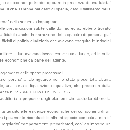
, lo stesso non potrebbe operare in presenza di una falsita’
e. Il che sarebbe nel caso di specie, dato il fallimento della
ferma” della sentenza impugnata.
lle prevaricazioni subite dalla donna, ed avrebbero trovato
 affidabile anche la narrazione del sequestro di persona gia’
ficiali di polizia giudiziaria che avevano eseguito le indagini
iliare: i due avevano invece convissuto a lungo, ed in nulla
denze economiche da parte dell’agente.
l pagamento delle spese processuali.
dizio, perche’ a tale riguardo non e’ stata presentata alcuna
te, una sorta di liquidazione equitativa, che prescinda dalla
ntenza n. 557 del 10/02/1999, rv. 213551).
addittoria a proposito degli elementi che escluderebbero la
ndotta quanto alle esigenze economiche dei componenti di un
a tipicamente riconducibile alla fattispecie contestata non e’
 regolarita’ comportamenti prevaricatori, cosi’ da imporre un