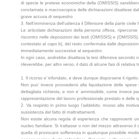
di specie le pretese economiche della (OMISSIS) sarebbero s
conclamata e macroscopica delle dichiarazioni disattese dal g
grave accusa di sequestro.
3. Nell’imminenza dell’udienza il Difensore della parte civ
Le articolate dichiarazioni della persona offesa, ripercor
riscontro nelle deposizioni dei testi (OMISSIS) e (OMISSIS).
contestato al capo b), del resto confermata dalle deposizioni 
immediatamente successive al sequestro.
In ogni caso, andrebbe disattesa la tesi difensiva secondo 
rileverebbe, per altro verso, il dato di alcune fasi di relativ
1. Il ricorso e’ infondato, e deve dunque disporsene il rige
Non puo’ invece provvedersi alla liquidazione delle spese so
dettagliata richiesta, e non e’ ammissibile, come invece par
rappresentazione del lavoro professionale prestato e delle s
2. Va respinto in primo luogo l’addebito, mosso alla motiv
sussistenza del fatto di maltrattamenti.
Non esiste alcuna regola di esperienza che rappresenti una
nucleo familiare. Si trattasse o non del mezzo attraverso il 
quella di provocare sofferenza in qualunque possibile modo a