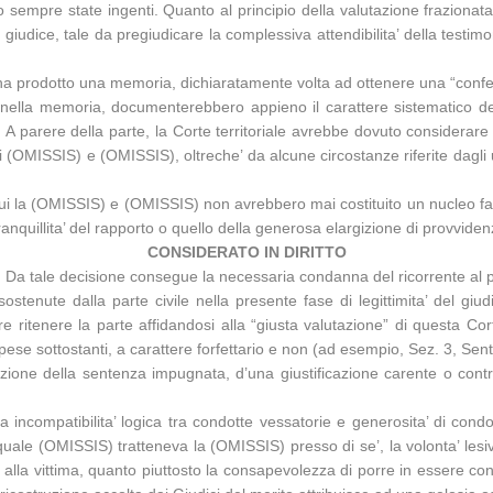
empre state ingenti. Quanto al principio della valutazione frazionata
iudice, tale da pregiudicare la complessiva attendibilita’ della testimon
ile ha prodotto una memoria, dichiaratamente volta ad ottenere una “con
se nella memoria, documenterebbero appieno il carattere sistematico de
 A parere della parte, la Corte territoriale avrebbe dovuto considerare
(OMISSIS) e (OMISSIS), oltreche’ da alcune circostanze riferite dagli uf
cui la (OMISSIS) e (OMISSIS) non avrebbero mai costituito un nucleo fam
a tranquillita’ del rapporto o quello della generosa elargizione di provvi
CONSIDERATO IN DIRITTO
tto. Da tale decisione consegue la necessaria condanna del ricorrente a
stenute dalla parte civile nella presente fase di legittimita’ del giu
e ritenere la parte affidandosi alla “giusta valutazione” di questa Cor
pese sottostanti, a carattere forfettario e non (ad esempio, Sez. 3, Se
azione della sentenza impugnata, d’una giustificazione carente o contr
 incompatibilita’ logica tra condotte vessatorie e generosita’ di co
quale (OMISSIS) tratteneva la (OMISSIS) presso di se’, la volonta’ lesiv
lla vittima, quanto piuttosto la consapevolezza di porre in essere con