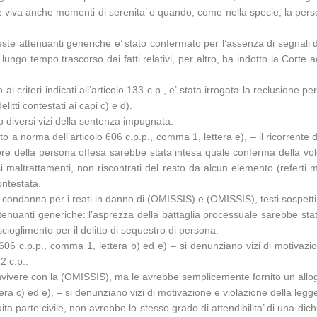
are viva anche momenti di serenita’ o quando, come nella specie, la pers
chieste attenuanti generiche e’ stato confermato per l’assenza di segnali
ungo tempo trascorso dai fatti relativi, per altro, ha indotto la Corte 
i criteri indicati all’articolo 133 c.p., e’ stata irrogata la reclusione 
tti contestati ai capi c) e d).
 diversi vizi della sentenza impugnata.
a norma dell’articolo 606 c.p.p., comma 1, lettera e), – il ricorrente d
re della persona offesa sarebbe stata intesa quale conferma della volon
 maltrattamenti, non riscontrati del resto da alcun elemento (referti m
contestata.
ondanna per i reati in danno di (OMISSIS) e (OMISSIS), testi sospetti 
ttenuanti generiche: l’asprezza della battaglia processuale sarebbe sta
cioglimento per il delitto di sequestro di persona.
606 c.p.p., comma 1, lettera b) ed e) – si denunziano vizi di motivazi
72 c.p..
ivere con la (OMISSIS), ma le avrebbe semplicemente fornito un alloggio
ra c) ed e), – si denunziano vizi di motivazione e violazione della legge
ta parte civile, non avrebbe lo stesso grado di attendibilita’ di una di