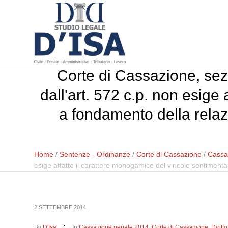
Corte di Cassazione, sezi
dall'art. 572 c.p. non esige
a fondamento della relaz
Home
/
Sentenze - Ordinanze
/
Corte di Cassazione
/
Cassa
esige affatto il carattere monogamico del vincolo sentiment
2 SETTEMBRE 2014
By
D'Isa
In
Cassazione penale 2014
,
Corte di Cassazione
,
Dirit