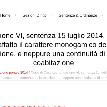
Home
Sezioni Diritto
Sentenze & Ordinanze
one VI, sentenza 15 luglio 2014, n
 affatto il carattere monogamico d
ione, e neppure una continuità di
coabitazione
zione penale 2014
/
Corte di Cassazione, sezione VI, sentenza 15 luglio
ale posto a fondamento della relazione, e neppure una continuità di con
to Penale e Procedura Penale
,
Sentenze - Ordinanze