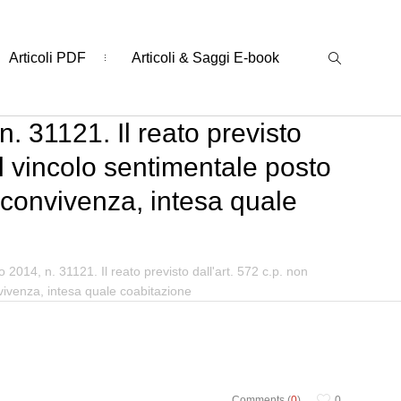
Articoli PDF
Articoli & Saggi E-book
. 31121. Il reato previsto
el vincolo sentimentale posto
 convivenza, intesa quale
 2014, n. 31121. Il reato previsto dall'art. 572 c.p. non
vivenza, intesa quale coabitazione
Comments (
0
)
0