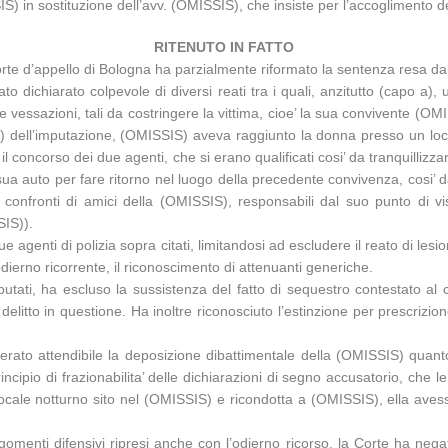
S) in sostituzione dell’avv. (OMISSIS), che insiste per l’accoglimento de
RITENUTO IN FATTO
te d’appello di Bologna ha parzialmente riformato la sentenza resa dal T
 dichiarato colpevole di diversi reati tra i quali, anzitutto (capo a)
ltre vessazioni, tali da costringere la vittima, cioe’ la sua convivente 
o b) dell’imputazione, (OMISSIS) aveva raggiunto la donna presso un lo
 il concorso dei due agenti, che si erano qualificati cosi’ da tranquillizz
sua auto per fare ritorno nel luogo della precedente convivenza, cosi’ da
ei confronti di amici della (OMISSIS), responsabili dal suo punto di v
SIS)).
genti di polizia sopra citati, limitandosi ad escludere il reato di lesion
’odierno ricorrente, il riconoscimento di attenuanti generiche.
i imputati, ha escluso la sussistenza del fatto di sequestro contestato 
al delitto in questione. Ha inoltre riconosciuto l’estinzione per prescrizi
erato attendibile la deposizione dibattimentale della (OMISSIS) quant
cipio di frazionabilita’ delle dichiarazioni di segno accusatorio, che l
 locale notturno sito nel (OMISSIS) e ricondotta a (OMISSIS), ella avess
gomenti difensivi ripresi anche con l’odierno ricorso, la Corte ha neg