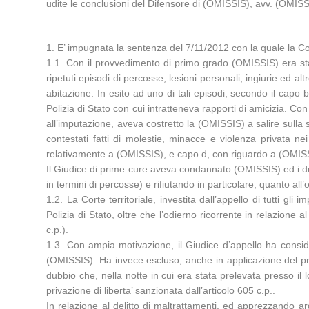
udite le conclusioni del Difensore di (OMISSIS), avv. (OMISSI
1. E’ impugnata la sentenza del 7/11/2012 con la quale la Cor
1.1. Con il provvedimento di primo grado (OMISSIS) era stato
ripetuti episodi di percosse, lesioni personali, ingiurie ed a
abitazione. In esito ad uno di tali episodi, secondo il cap
Polizia di Stato con cui intratteneva rapporti di amicizia. Con
all’imputazione, aveva costretto la (OMISSIS) a salire sulla 
contestati fatti di molestie, minacce e violenza privata n
relativamente a (OMISSIS), e capo d, con riguardo a (OMIS
Il Giudice di prime cure aveva condannato (OMISSIS) ed i due a
in termini di percosse) e rifiutando in particolare, quanto all
1.2. La Corte territoriale, investita dall’appello di tutti gl
Polizia di Stato, oltre che l’odierno ricorrente in relazione 
c.p.).
1.3. Con ampia motivazione, il Giudice d’appello ha consid
(OMISSIS). Ha invece escluso, anche in applicazione del prin
dubbio che, nella notte in cui era stata prelevata presso il
privazione di liberta’ sanzionata dall’articolo 605 c.p..
In relazione al delitto di maltrattamenti, ed apprezzando ar