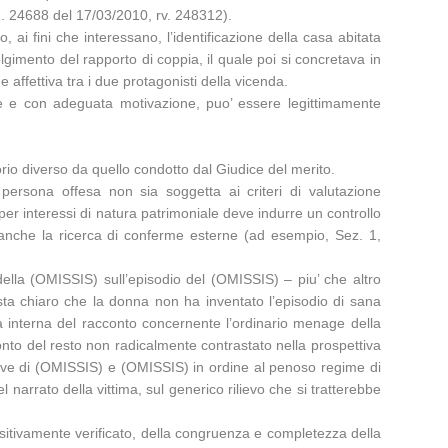
n. 24688 del 17/03/2010, rv. 248312).
 ai fini che interessano, l’identificazione della casa abitata
imento del rapporto di coppia, il quale poi si concretava in
 affettiva tra i due protagonisti della vicenda.
tive e con adeguata motivazione, puo’ essere legittimamente
torio diverso da quello condotto dal Giudice del merito.
 persona offesa non sia soggetta ai criteri di valutazione
per interessi di natura patrimoniale deve indurre un controllo
ia anche la ricerca di conferme esterne (ad esempio, Sez. 1,
della (OMISSIS) sull’episodio del (OMISSIS) – piu’ che altro
esta chiaro che la donna non ha inventato l’episodio di sana
za interna del racconto concernente l’ordinario menage della
onto del resto non radicalmente contrastato nella prospettiva
rmative di (OMISSIS) e (OMISSIS) in ordine al penoso regime di
narrato della vittima, sul generico rilievo che si tratterebbe
ositivamente verificato, della congruenza e completezza della