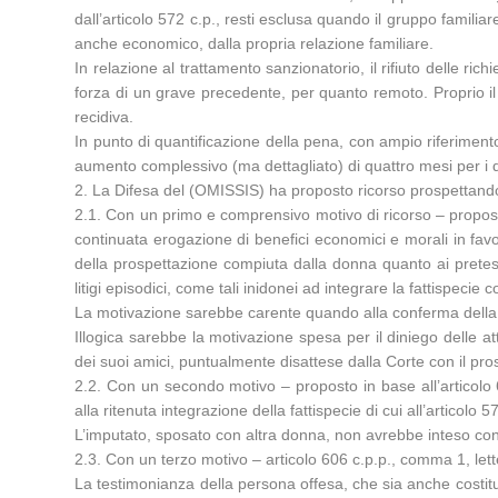
dall’articolo 572 c.p., resti esclusa quando il gruppo famili
anche economico, dalla propria relazione familiare.
In relazione al trattamento sanzionatorio, il rifiuto delle ri
forza di un grave precedente, per quanto remoto. Proprio il l
recidiva.
In punto di quantificazione della pena, con ampio riferimento a
aumento complessivo (ma dettagliato) di quattro mesi per i deli
2. La Difesa del (OMISSIS) ha proposto ricorso prospettando
2.1. Con un primo e comprensivo motivo di ricorso – proposto 
continuata erogazione di benefici economici e morali in favo
della prospettazione compiuta dalla donna quanto ai pretesi
litigi episodici, come tali inidonei ad integrare la fattispecie 
La motivazione sarebbe carente quando alla conferma della c
Illogica sarebbe la motivazione spesa per il diniego delle a
dei suoi amici, puntualmente disattese dalla Corte con il pros
2.2. Con un secondo motivo – proposto in base all’articolo 
alla ritenuta integrazione della fattispecie di cui all’articolo 5
L’imputato, sposato con altra donna, non avrebbe inteso conv
2.3. Con un terzo motivo – articolo 606 c.p.p., comma 1, lette
La testimonianza della persona offesa, che sia anche costitui