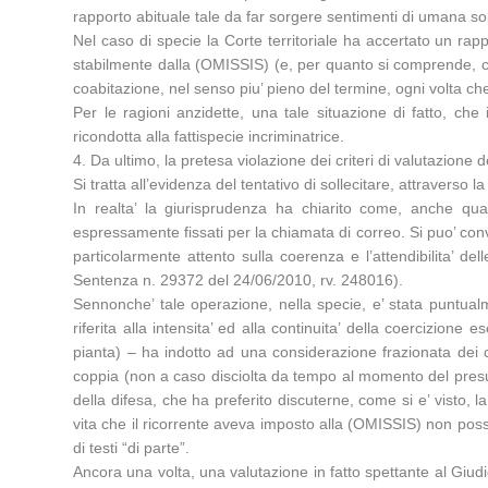
rapporto abituale tale da far sorgere sentimenti di umana so
Nel caso di specie la Corte territoriale ha accertato un rapp
stabilmente dalla (OMISSIS) (e, per quanto si comprende, co
coabitazione, nel senso piu’ pieno del termine, ogni volta che
Per le ragioni anzidette, una tale situazione di fatto, ch
ricondotta alla fattispecie incriminatrice.
4. Da ultimo, la pretesa violazione dei criteri di valutazione d
Si tratta all’evidenza del tentativo di sollecitare, attravers
In realta’ la giurisprudenza ha chiarito come, anche quan
espressamente fissati per la chiamata di correo. Si puo’ conv
particolarmente attento sulla coerenza e l’attendibilita’ d
Sentenza n. 29372 del 24/06/2010, rv. 248016).
Sennonche’ tale operazione, nella specie, e’ stata puntualm
riferita alla intensita’ ed alla continuita’ della coercizi
pianta) – ha indotto ad una considerazione frazionata dei c
coppia (non a caso disciolta da tempo al momento del presunt
della difesa, che ha preferito discuterne, come si e’ visto, 
vita che il ricorrente aveva imposto alla (OMISSIS) non posso
di testi “di parte”.
Ancora una volta, una valutazione in fatto spettante al Giud