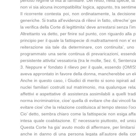
penoso regime di vita al familiare. Del resto, nella specie, 
non vi sia alcuna incompatibilita’ logica, appunto, tra sentimen
Il ricorrente contesta poi, non ordinatamente, la decisione
generiche. Si tratta all’evidenza di rilievi in fatto, oltreche’
la verifica della Corte di legittimita’ deve arrestarsi senza l’
Altrettanto va detto, per finire sul punto, con riguardo alla p
principio per il quale la fattispecie di maltrattamenti non e’ 
reiterazione sia tale da determinare, con continuita’, uno
programmato una serie continua di prevaricazioni, essendo s
persistente attivita’ vessatoria (tra le molte, Sez. 6, Sent
3. Neppure e’ fondato il rilievo per il quale, essendo (OMI
aveva approntato in favore della donna, mancherebbe un element
Anche in questo caso, i Giudici di merito si sono ispirati ad 
nuclei familiari costruiti sul matrimonio, ma qualunque relaz
affettivi e aspettative di assistenza assimilabili a quelli tr
norma incriminatrice, cioe’ quella di evitare che dai vincoli 
evitare cioe’ che la relazione costituisca al tempo stesso l’occa
Cio’ detto, sembra chiaro come la fattispecie non esiga aff
intesa quale coabitazione. E’ necessario piuttosto, ed unica
Questa Corte ha gia’ avuto modo di affermare, per limitarsi ad
anche in danno di una persona legata all’autore della con