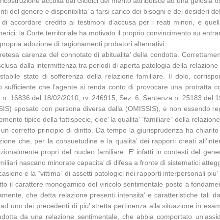
la ricostruzione accolta dai Giudici del merito attribuisce ad una gelos
ti del genere e disponibilita’ a farsi carico dei bisogni e dei desideri del
 di accordare credito ai testimoni d’accusa per i reati minori, e quel
 generici: la Corte territoriale ha motivato il proprio convincimento su ent
impropria adozione di ragionamenti probatori alternativi.
retesa carenza del connotato di abitualita’ della condotta. Correttamente 
esclusa dalla intermittenza tra periodi di aperta patologia della relazion
 stabile stato di sofferenza della relazione familiare. Il dolo, corri
ufficiente che l’agente si renda conto di provocare una protratta cond
enza n. 16836 del 18/02/2010, rv. 246915; Sez. 6, Sentenza n. 25183 del 
SSIS) sposato con persona diversa dalla (OMISSIS), e non essendo rego
o tipico della fattispecie, cioe’ la qualita’ “familiare” della relazione 
un corretto principio di diritto. Da tempo la giurisprudenza ha chiarito
ione che, per la consuetudine e la qualita’ dei rapporti creati all’int
adizionalmente propri del nucleo familiare. E’ infatti in contesti del g
familiari nascano minorate capacita’ di difesa a fronte di sistematici a
sione e la “vittima” di assetti patologici nei rapporti interpersonali piu’ s
atto il carattere monogamico del vincolo sentimentale posto a fondamen
mente, che detta relazione presenti intensita’ e caratteristiche tali d
 uno dei precedenti di piu’ stretta pertinenza alla situazione in esame,
dotta da una relazione sentimentale, che abbia comportato un’assidua