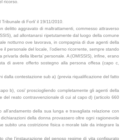
l ricorso.
ribunale di Forli’ il 19/11/2010.
, un delitto aggravato di maltrattamenti, commesso attraverso
(OMISSIS), ad allontanarsi ripetutamente dal luogo della comune
cale notturno ove lavorava, in compagnia di due agenti della
are il personale del locale, l’odierno ricorrente, sempre stando
 privarla della liberta’ personale. A (OMISSIS), infine, erano
ista di avere offerto sostegno alla persona offesa (capo c,
i dalla contestazione sub a) (previa riqualificazione del fatto
al capo b), cosi’ prosciogliendo completamente gli agenti della
one del reato contravvenzionale di cui al capo d) (articolo 660
o all’andamento della sua lunga e travagliata relazione con
e dichiarazioni della donna provassero oltre ogni ragionevole
e subito una costrizione fisica o morale tale da integrare la
ato che l’instaurazione del penoso regime di vita configurato