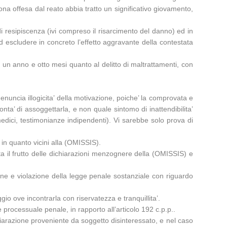
ona offesa dal reato abbia tratto un significativo giovamento,
 di resipiscenza (ivi compreso il risarcimento del danno) ed in
ad escludere in concreto l’effetto aggravante della contestata
per un anno e otto mesi quanto al delitto di maltrattamenti, con
enuncia illogicita’ della motivazione, poiche’ la comprovata e
ta’ di assoggettarla, e non quale sintomo di inattendibilita’
edici, testimonianze indipendenti). Vi sarebbe solo prova di
in quanto vicini alla (OMISSIS).
ta il frutto delle dichiarazioni menzognere della (OMISSIS) e
one e violazione della legge penale sostanziale con riguardo
 ove incontrarla con riservatezza e tranquillita’.
 processuale penale, in rapporto all’articolo 192 c.p.p..
chiarazione proveniente da soggetto disinteressato, e nel caso