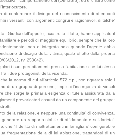
ia ossessiva il comportamento del (OMISSIS), ed e’ chiaro come
l’interlocutore.
la di confermare il diniego del riconoscimento di attenuanti
rambi i versanti, con argomenti congrui e ragionevoli, di talche’
i Giudici dell’appello, ricostruito il fatto, hanno applicato il
e familiare e periodi di maggiore equilibrio, sempre che la loro
spondentemente, non e’ integrato solo quando l’agente abbia
izione di disagio della vittima, quale effetto della propria
19/06/2012, rv. 253042).
lari i suoi pernottamenti presso l’abitazione che lui stesso
fra i due protagonisti della vicenda.
 che la norma di cui all’articolo 572 c.p., non riguarda solo i
erno di un gruppo di persone, implichi l’insorgenza di vincoli
enere che sorge la primaria esigenza di tutela assicurata dalla
tteggiamenti prevaricatori assunti da un componente del gruppo:
tretti.
to della relazione, e neppure una continuita’ di convivenza,
a generare un rapporto stabile di affidamento e solidarieta’.
 che “il delitto di maltrattamenti in famiglia e’ configurabile
 frequentazione della di lei abitazione, trattandosi di un