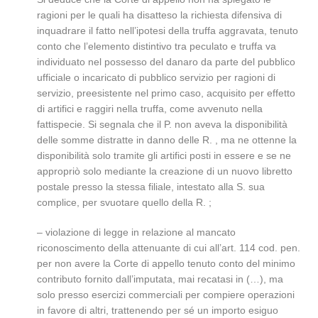
ragioni per le quali ha disatteso la richiesta difensiva di
inquadrare il fatto nell’ipotesi della truffa aggravata, tenuto
conto che l’elemento distintivo tra peculato e truffa va
individuato nel possesso del danaro da parte del pubblico
ufficiale o incaricato di pubblico servizio per ragioni di
servizio, preesistente nel primo caso, acquisito per effetto
di artifici e raggiri nella truffa, come avvenuto nella
fattispecie. Si segnala che il P. non aveva la disponibilità
delle somme distratte in danno delle R. , ma ne ottenne la
disponibilità solo tramite gli artifici posti in essere e se ne
appropriò solo mediante la creazione di un nuovo libretto
postale presso la stessa filiale, intestato alla S. sua
complice, per svuotare quello della R. ;
– violazione di legge in relazione al mancato
riconoscimento della attenuante di cui all’art. 114 cod. pen.
per non avere la Corte di appello tenuto conto del minimo
contributo fornito dall’imputata, mai recatasi in (…), ma
solo presso esercizi commerciali per compiere operazioni
in favore di altri, trattenendo per sé un importo esiguo