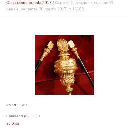
Cassazione penale 2017
/
Corte di Cassazione, sezione VI
penale, sentenza 30 marzo 2017, n.16163
5 APRILE 2017
Comments (
0
)
0
By
D'Isa