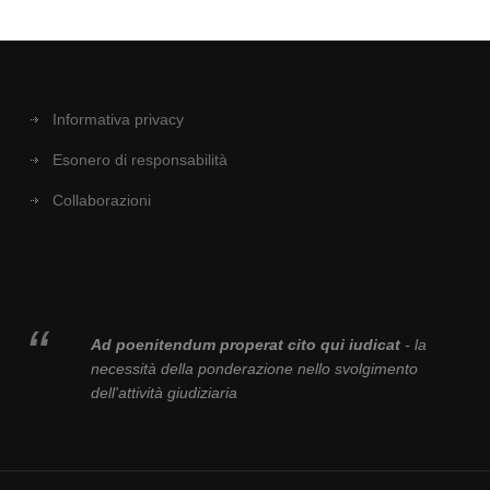
Informativa privacy
Esonero di responsabilità
Collaborazioni
Ad poenitendum properat cito qui iudicat
- la
necessità della ponderazione nello svolgimento
dell'attività giudiziaria