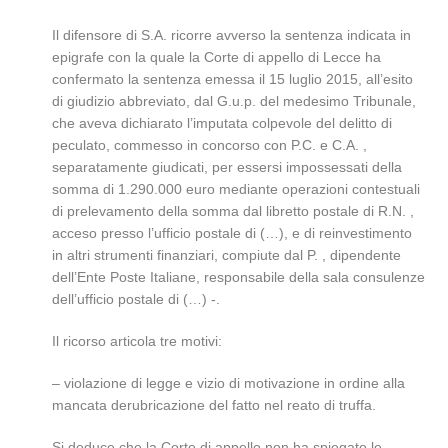
Il difensore di S.A. ricorre avverso la sentenza indicata in
epigrafe con la quale la Corte di appello di Lecce ha
confermato la sentenza emessa il 15 luglio 2015, all’esito
di giudizio abbreviato, dal G.u.p. del medesimo Tribunale,
che aveva dichiarato l’imputata colpevole del delitto di
peculato, commesso in concorso con P.C. e C.A. ,
separatamente giudicati, per essersi impossessati della
somma di 1.290.000 euro mediante operazioni contestuali
di prelevamento della somma dal libretto postale di R.N. ,
acceso presso l’ufficio postale di (…), e di reinvestimento
in altri strumenti finanziari, compiute dal P. , dipendente
dell’Ente Poste Italiane, responsabile della sala consulenze
dell’ufficio postale di (…) -.
Il ricorso articola tre motivi:
– violazione di legge e vizio di motivazione in ordine alla
mancata derubricazione del fatto nel reato di truffa.
Si deduce che la Corte di appello non ha spiegato le