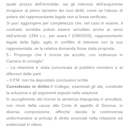
quale prezzo dell’immobile; sia gli interessi dell’acquirente
incapace al pieno ripristino dei suoi diritti, come se l’abuso di
potere del rappresentante legale non si fosse verificato.
Si puo’ aggiungere per completezza che, nel caso in esame, il
contratto avrebbe potuto essere annullato anche ai sensi
dell’articolo 1394 c.c., per avere l’ (OMISSIS), rappresentante
legale della figlia, agito in conflitto di interessi con la sua
rappresentata, se la relativa domanda fosse stata proposta.
5.- Propongo che il ricorso sia accolto, con ordinanza in
Camera di consiglio”.
– La relazione e’ stata comunicata al pubblico ministero e ai
difensori delle parti.
– Il P.M. non ha depositato conclusioni scritte.
Considerato in diritto
:Il Collegio, esaminati gli atti, condivide
la soluzione e gli argomenti esposti nella relazione.
In accoglimento del ricorso la sentenza impugnata e’ annullata,
con rinvio della causa alla Corte di appello di Genova, in
diversa composizione, affinche’ decida la controversia
uniformandosi ai principi di diritto enunciati nella relazione ed
evidenziati in rilievo.