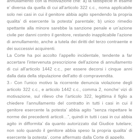
annullamento con la motivazione che: a) la fattispecie in esame
e’ diversa da quella di cui all’articolo 322 c.c., noma applicabile
solo nei casi in cui il genitore abbia agito spendendo la propria
qualita’ di esercente la potesta’ parentale; b) unico rimedio
spettante alla minore sarebbe la sanzione penale e un’azione
civile per danni contro il genitore, restando inapplicabile l’azione
di annullamento, anche a tutela dei diritti del terzo contraente e
dei successivi acquirenti.
La Corte ha poi accolto l’appello incidentale, tendente a far
accertare l’intervenuta prescrizione dell’azione di annullamento
di cui all’articolo 1442 c.c., per essere decorsi i cinque anni
dalla data della stipulazione dell’atto di compravendita.
3.- Con l’unico motivo la ricorrente denuncia violazione degli
articolo 322 c.c., e articolo 1442 c.c., comma 2, nonche’ vizi di
motivazione, sul rilievo che l’articolo 322, legittima il figlio a
chiedere l’annullamento del contratto in tutti i casi in cui il
genitore esercente la potesta’ abbia agito “senza rispettare le
norme dei precedenti articoli…”, quindi in tutti i casi in cui abbia
agito in difformita’ da quanto autorizzato dal Giudice tutelare;
non solo quando il genitore abbia speso la propria qualita’ di
esercente la potesta’, come affermato dalla Corte di appello.