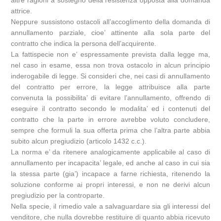
altre ragioni a sostegno della resistenza opposta alla domanda
attrice.
Neppure sussistono ostacoli all’accoglimento della domanda di
annullamento parziale, cioe’ attinente alla sola parte del
contratto che indica la persona dell’acquirente.
La fattispecie non e’ espressamente prevista dalla legge ma,
nel caso in esame, essa non trova ostacolo in alcun principio
inderogabile di legge. Si consideri che, nei casi di annullamento
del contratto per errore, la legge attribuisce alla parte
convenuta la possibilita’ di evitare l’annullamento, offrendo di
eseguire il contratto secondo le modalita’ ed i contenuti del
contratto che la parte in errore avrebbe voluto concludere,
sempre che formuli la sua offerta prima che l’altra parte abbia
subito alcun pregiudizio (articolo 1432 c.c.).
La norma e’ da ritenere analogicamente applicabile al caso di
annullamento per incapacita’ legale, ed anche al caso in cui sia
la stessa parte (gia’) incapace a farne richiesta, ritenendo la
soluzione conforme ai propri interessi, e non ne derivi alcun
pregiudizio per la controparte.
Nella specie, il rimedio vale a salvaguardare sia gli interessi del
venditore, che nulla dovrebbe restituire di quanto abbia ricevuto