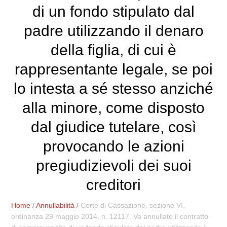
di un fondo stipulato dal
padre utilizzando il denaro
della figlia, di cui è
rappresentante legale, se poi
lo intesta a sé stesso anziché
alla minore, come disposto
dal giudice tutelare, così
provocando le azioni
pregiudizievoli dei suoi
creditori
Home
/
Annullabilità
/
Corte di Cassazione, sezione VI,
ordinanza 29 maggio 2014, n. 12117. Va annullato il contratto