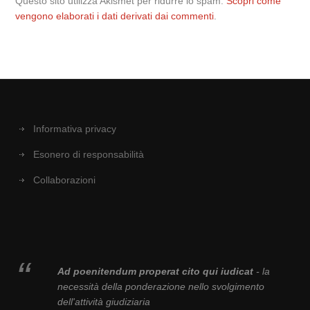
Questo sito utilizza Akismet per ridurre lo spam.
Scopri come
vengono elaborati i dati derivati dai commenti
.
Informativa privacy
Esonero di responsabilità
Collaborazioni
Ad poenitendum properat cito qui iudicat
- la
necessità della ponderazione nello svolgimento
dell'attività giudiziaria