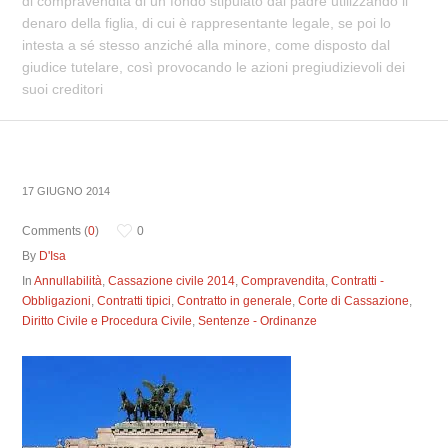
di compravendita di un fondo stipulato dal padre utilizzando il
denaro della figlia, di cui è rappresentante legale, se poi lo
intesta a sé stesso anziché alla minore, come disposto dal
giudice tutelare, così provocando le azioni pregiudizievoli dei
suoi creditori
17 GIUGNO 2014
Comments (
0
)
0
By
D'Isa
In
Annullabilità
,
Cassazione civile 2014
,
Compravendita
,
Contratti -
Obbligazioni
,
Contratti tipici
,
Contratto in generale
,
Corte di Cassazione
,
Diritto Civile e Procedura Civile
,
Sentenze - Ordinanze