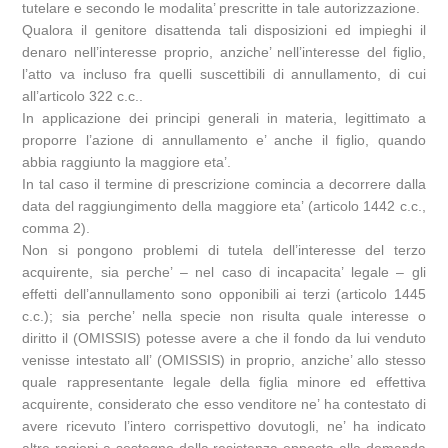
tutelare e secondo le modalita’ prescritte in tale autorizzazione.
Qualora il genitore disattenda tali disposizioni ed impieghi il
denaro nell’interesse proprio, anziche’ nell’interesse del figlio,
l’atto va incluso fra quelli suscettibili di annullamento, di cui
all’articolo 322 c.c..
In applicazione dei principi generali in materia, legittimato a
proporre l’azione di annullamento e’ anche il figlio, quando
abbia raggiunto la maggiore eta’.
In tal caso il termine di prescrizione comincia a decorrere dalla
data del raggiungimento della maggiore eta’ (articolo 1442 c.c.,
comma 2).
Non si pongono problemi di tutela dell’interesse del terzo
acquirente, sia perche’ – nel caso di incapacita’ legale – gli
effetti dell’annullamento sono opponibili ai terzi (articolo 1445
c.c.); sia perche’ nella specie non risulta quale interesse o
diritto il (OMISSIS) potesse avere a che il fondo da lui venduto
venisse intestato all’ (OMISSIS) in proprio, anziche’ allo stesso
quale rappresentante legale della figlia minore ed effettiva
acquirente, considerato che esso venditore ne’ ha contestato di
avere ricevuto l’intero corrispettivo dovutogli, ne’ ha indicato