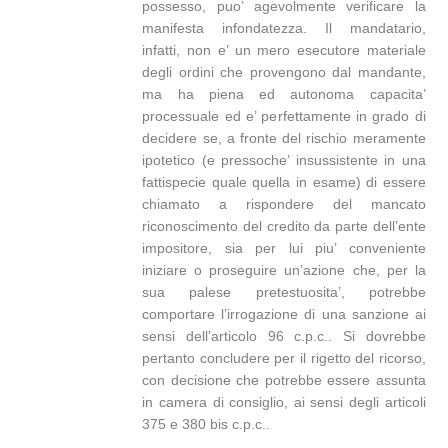
possesso, puo’ agevolmente verificare la
manifesta infondatezza. Il mandatario,
infatti, non e’ un mero esecutore materiale
degli ordini che provengono dal mandante,
ma ha piena ed autonoma capacita’
processuale ed e’ perfettamente in grado di
decidere se, a fronte del rischio meramente
ipotetico (e pressoche’ insussistente in una
fattispecie quale quella in esame) di essere
chiamato a rispondere del mancato
riconoscimento del credito da parte dell’ente
impositore, sia per lui piu’ conveniente
iniziare o proseguire un’azione che, per la
sua palese pretestuosita’, potrebbe
comportare l’irrogazione di una sanzione ai
sensi dell’articolo 96 c.p.c.. Si dovrebbe
pertanto concludere per il rigetto del ricorso,
con decisione che potrebbe essere assunta
in camera di consiglio, ai sensi degli articoli
375 e 380 bis c.p.c..