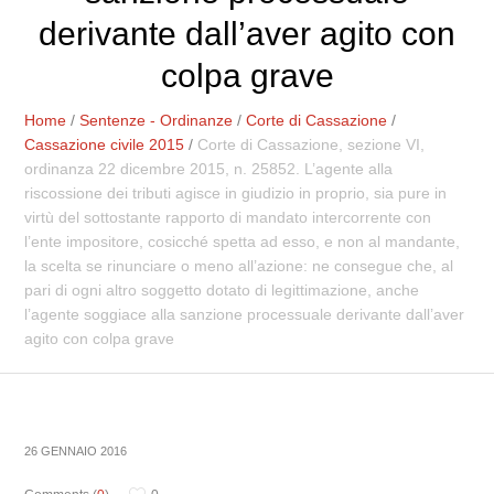
derivante dall’aver agito con
colpa grave
Home
/
Sentenze - Ordinanze
/
Corte di Cassazione
/
Cassazione civile 2015
/
Corte di Cassazione, sezione VI,
ordinanza 22 dicembre 2015, n. 25852. L’agente alla
riscossione dei tributi agisce in giudizio in proprio, sia pure in
virtù del sottostante rapporto di mandato intercorrente con
l’ente impositore, cosicché spetta ad esso, e non al mandante,
la scelta se rinunciare o meno all’azione: ne consegue che, al
pari di ogni altro soggetto dotato di legittimazione, anche
l’agente soggiace alla sanzione processuale derivante dall’aver
agito con colpa grave
26 GENNAIO 2016