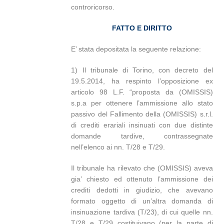
controricorso.
FATTO E DIRITTO
E’ stata depositata la seguente relazione:
1) Il tribunale di Torino, con decreto del
19.5.2014, ha respinto l’opposizione ex
articolo 98 L.F. “proposta da (OMISSIS)
s.p.a per ottenere l’ammissione allo stato
passivo del Fallimento della (OMISSIS) s.r.l.
di crediti erariali insinuati con due distinte
domande tardive, contrassegnate
nell’elenco ai nn. T/28 e T/29.
Il tribunale ha rilevato che (OMISSIS) aveva
gia’ chiesto ed ottenuto l’ammissione dei
crediti dedotti in giudizio, che avevano
formato oggetto di un’altra domanda di
insinuazione tardiva (T/23), di cui quelle nn.
T/28 e T/29 costituivano (per la parte di