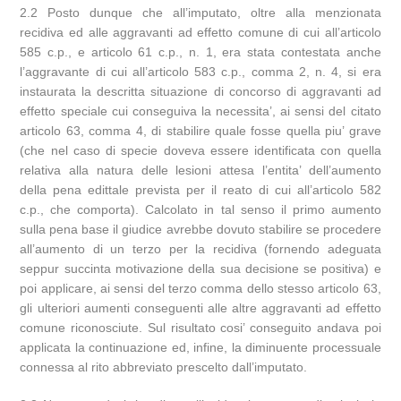
2.2 Posto dunque che all’imputato, oltre alla menzionata
recidiva ed alle aggravanti ad effetto comune di cui all’articolo
585 c.p., e articolo 61 c.p., n. 1, era stata contestata anche
l’aggravante di cui all’articolo 583 c.p., comma 2, n. 4, si era
instaurata la descritta situazione di concorso di aggravanti ad
effetto speciale cui conseguiva la necessita’, ai sensi del citato
articolo 63, comma 4, di stabilire quale fosse quella piu’ grave
(che nel caso di specie doveva essere identificata con quella
relativa alla natura delle lesioni attesa l’entita’ dell’aumento
della pena edittale prevista per il reato di cui all’articolo 582
c.p., che comporta). Calcolato in tal senso il primo aumento
sulla pena base il giudice avrebbe dovuto stabilire se procedere
all’aumento di un terzo per la recidiva (fornendo adeguata
seppur succinta motivazione della sua decisione se positiva) e
poi applicare, ai sensi del terzo comma dello stesso articolo 63,
gli ulteriori aumenti conseguenti alle altre aggravanti ad effetto
comune riconosciute. Sul risultato cosi’ conseguito andava poi
applicata la continuazione ed, infine, la diminuente processuale
connessa al rito abbreviato prescelto dall’imputato.