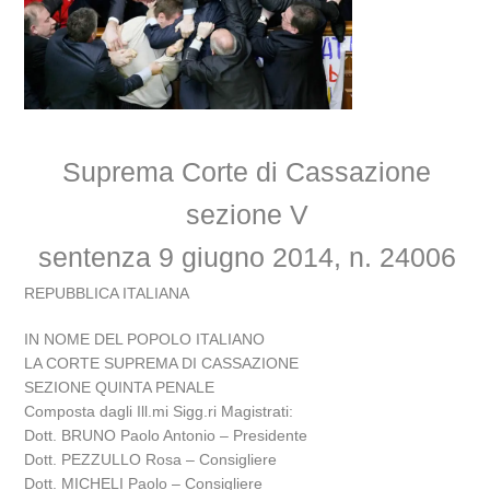
Suprema Corte di Cassazione
sezione V
s
entenza 9 giugno 2014, n. 24006
REPUBBLICA ITALIANA
IN NOME DEL POPOLO ITALIANO
LA CORTE SUPREMA DI CASSAZIONE
SEZIONE QUINTA PENALE
Composta dagli Ill.mi Sigg.ri Magistrati:
Dott. BRUNO Paolo Antonio – Presidente
Dott. PEZZULLO Rosa – Consigliere
Dott. MICHELI Paolo – Consigliere