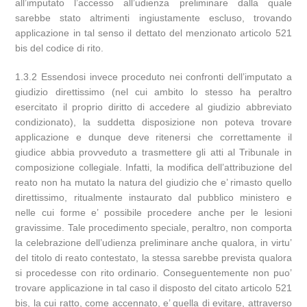
all’imputato l’accesso all’udienza preliminare dalla quale
sarebbe stato altrimenti ingiustamente escluso, trovando
applicazione in tal senso il dettato del menzionato articolo 521
bis del codice di rito.
1.3.2 Essendosi invece proceduto nei confronti dell’imputato a
giudizio direttissimo (nel cui ambito lo stesso ha peraltro
esercitato il proprio diritto di accedere al giudizio abbreviato
condizionato), la suddetta disposizione non poteva trovare
applicazione e dunque deve ritenersi che correttamente il
giudice abbia provveduto a trasmettere gli atti al Tribunale in
composizione collegiale. Infatti, la modifica dell’attribuzione del
reato non ha mutato la natura del giudizio che e’ rimasto quello
direttissimo, ritualmente instaurato dal pubblico ministero e
nelle cui forme e’ possibile procedere anche per le lesioni
gravissime. Tale procedimento speciale, peraltro, non comporta
la celebrazione dell’udienza preliminare anche qualora, in virtu’
del titolo di reato contestato, la stessa sarebbe prevista qualora
si procedesse con rito ordinario. Conseguentemente non puo’
trovare applicazione in tal caso il disposto del citato articolo 521
bis, la cui ratto, come accennato, e’ quella di evitare, attraverso