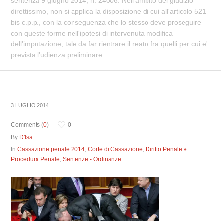
sentenza 9 giugno 2014, n. 24006. Nell'ambito del giudizio
direttissimo, non si applica la disposizione di cui all'articolo 521
bis c.p.p., con la conseguenza che lo stesso deve proseguire
con queste forme nell'ipotesi di intervenuta modifica
dell'imputazione, tale da far rientrare il reato fra quelli per cui e'
prevista l'udienza preliminare
3 LUGLIO 2014
Comments (
0
)
0
By
D'Isa
In
Cassazione penale 2014
,
Corte di Cassazione
,
Diritto Penale e
Procedura Penale
,
Sentenze - Ordinanze