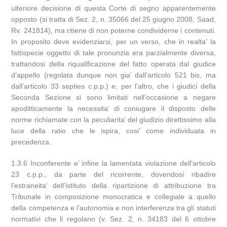
ulteriore decisione di questa Corte di segno apparentemente
opposto (si tratta di Sez. 2, n. 35066 del 25 giugno 2008, Saad,
Rv. 241814), ma ritiene di non poterne condividerne i contenuti.
In proposito deve evidenziarsi, per un verso, che in realta’ la
fattispecie oggetto di tale pronunzia era parzialmente diversa,
trattandosi della riqualificazione del fatto operata dal giudice
d’appello (regolata dunque non gia’ dall’articolo 521 bis, ma
dall’articolo 33 septies c.p.p.) e, per l’altro, che i giudici della
Seconda Sezione si sono limitati nell’occasione a negare
apoditticamente la necessita’ di coniugare il disposto delle
norme richiamate con la peculiarita’ del giudizio direttissimo alla
luce della ratio che le ispira, cosi’ come individuata in
precedenza.
1.3.6 Inconferente e’ infine la lamentata violazione dell’articolo
23 c.p.p., da parte del ricorrente, dovendosi ribadire
l’estraneita’ dell’istituto della ripartizione di attribuzione tra
Tribunale in composizione monocratica e collegiale a quello
della competenza e l’autonomia e non interferenza tra gli statuti
normativi che li regolano (v. Sez. 2, n. 34183 del 6 ottobre