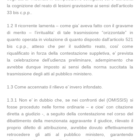
la cognizione del reato di lesioni gravissime ai sensi dell’articolo
33 bis c.p.p..
1.2 Il ricorrente lamenta – come gia’ aveva fatto con il gravame
di merito – l’irritualita’ di tale trasmissione “orizzontale” in
quanto operata in violazione di quanto disposto dall’articolo 521
bis c.p.p., atteso che per il suddetto reato, cosi’ come
riqualificato in forza della contestazione suppletiva, e’ prevista
la celebrazione dell’udienza preliminare, adempimento che
avrebbe dunque imposto ai sensi della norma succitata la
trasmissione degli atti al pubblico ministero.
1.3 Come accennato il rilievo e’ invero infondato.
1.3.1 Non e’ in dubbio che, se nei confronti del (OMISSIS) si
fosse proceduto nelle forme ordinarie – e cioe’ con citazione
diretta a giudizio -, a seguito della contestazione nel corso del
dibattimento della menzionata aggravante il giudice, rilevato il
proprio difetto di attribuzione, avrebbe dovuto effettivamente
retrocedere gli atti al pubblico ministero, garantendo