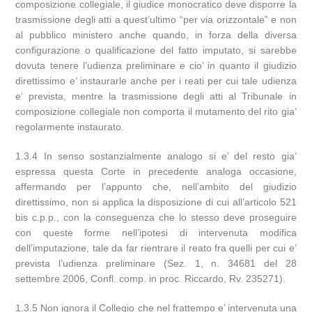
composizione collegiale, il giudice monocratico deve disporre la
trasmissione degli atti a quest’ultimo “per via orizzontale” e non
al pubblico ministero anche quando, in forza della diversa
configurazione o qualificazione del fatto imputato, si sarebbe
dovuta tenere l’udienza preliminare e cio’ in quanto il giudizio
direttissimo e’ instaurarle anche per i reati per cui tale udienza
e’ prevista, mentre la trasmissione degli atti al Tribunale in
composizione collegiale non comporta il mutamento del rito gia’
regolarmente instaurato.
1.3.4 In senso sostanzialmente analogo si e’ del resto gia’
espressa questa Corte in precedente analoga occasione,
affermando per l’appunto che, nell’ambito del giudizio
direttissimo, non si applica la disposizione di cui all’articolo 521
bis c.p.p., con la conseguenza che lo stesso deve proseguire
con queste forme nell’ipotesi di intervenuta modifica
dell’imputazione, tale da far rientrare il reato fra quelli per cui e’
prevista l’udienza preliminare (Sez. 1, n. 34681 del 28
settembre 2006, Confl. comp. in proc. Riccardo, Rv. 235271).
1.3.5 Non ignora il Collegio che nel frattempo e’ intervenuta una