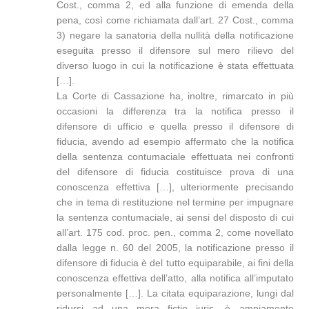
Cost., comma 2, ed alla funzione di emenda della
pena, così come richiamata dall’art. 27 Cost., comma
3) negare la sanatoria della nullità della notificazione
eseguita presso il difensore sul mero rilievo del
diverso luogo in cui la notificazione è stata effettuata
[…].
La Corte di Cassazione ha, inoltre, rimarcato in più
occasioni la differenza tra la notifica presso il
difensore di ufficio e quella presso il difensore di
fiducia, avendo ad esempio affermato che la notifica
della sentenza contumaciale effettuata nei confronti
del difensore di fiducia costituisce prova di una
conoscenza effettiva […], ulteriormente precisando
che in tema di restituzione nel termine per impugnare
la sentenza contumaciale, ai sensi del disposto di cui
all’art. 175 cod. proc. pen., comma 2, come novellato
dalla legge n. 60 del 2005, la notificazione presso il
difensore di fiducia è del tutto equiparabile, ai fini della
conoscenza effettiva dell’atto, alla notifica all’imputato
personalmente […]. La citata equiparazione, lungi dal
ridursi ad una mera fictio iuris, è ampiamente