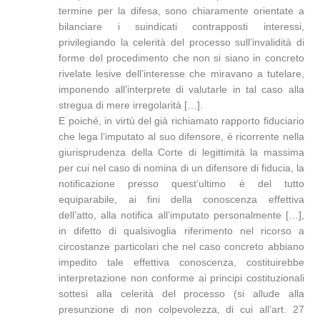
termine per la difesa, sono chiaramente orientate a
bilanciare i suindicati contrapposti interessi,
privilegiando la celerità del processo sull’invalidità di
forme del procedimento che non si siano in concreto
rivelate lesive dell’interesse che miravano a tutelare,
imponendo all’interprete di valutarle in tal caso alla
stregua di mere irregolarità […].
E poiché, in virtù del già richiamato rapporto fiduciario
che lega l’imputato al suo difensore, è ricorrente nella
giurisprudenza della Corte di legittimità la massima
per cui nel caso di nomina di un difensore di fiducia, la
notificazione presso quest’ultimo è del tutto
equiparabile, ai fini della conoscenza effettiva
dell’atto, alla notifica all’imputato personalmente […],
in difetto di qualsivoglia riferimento nel ricorso a
circostanze particolari che nel caso concreto abbiano
impedito tale effettiva conoscenza, costituirebbe
interpretazione non conforme ai principi costituzionali
sottesi alla celerità del processo (si allude alla
presunzione di non colpevolezza, di cui all’art. 27