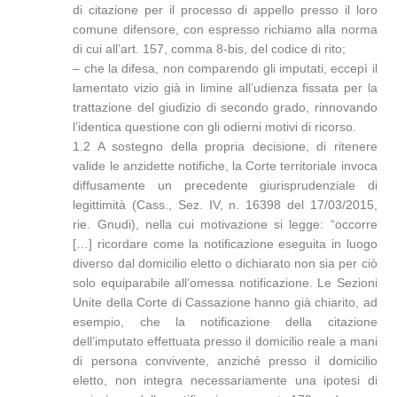
di citazione per il processo di appello presso il loro
comune difensore, con espresso richiamo alla norma
di cui all’art. 157, comma 8-bis, del codice di rito;
– che la difesa, non comparendo gli imputati, eccepì il
lamentato vizio già in limine all’udienza fissata per la
trattazione del giudizio di secondo grado, rinnovando
l’identica questione con gli odierni motivi di ricorso.
1.2 A sostegno della propria decisione, di ritenere
valide le anzidette notifiche, la Corte territoriale invoca
diffusamente un precedente giurisprudenziale di
legittimità (Cass., Sez. IV, n. 16398 del 17/03/2015,
rie. Gnudi), nella cui motivazione si legge: “occorre
[…] ricordare come la notificazione eseguita in luogo
diverso dal domicilio eletto o dichiarato non sia per ciò
solo equiparabile all’omessa notificazione. Le Sezioni
Unite della Corte di Cassazione hanno già chiarito, ad
esempio, che la notificazione della citazione
dell’imputato effettuata presso il domicilio reale a mani
di persona convivente, anziché presso il domicilio
eletto, non integra necessariamente una ipotesi di