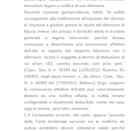
secundum legem e notifica al suo difensore.
Secondo costante giurisprudenza, infatti, “la nullità
conseguente alla notificazione all’imputato del decreto
di citazione a giudizio presso lo studio del difensore di
fiducia invece che presso il domicilio eletto è d’ordine
generale a regime intermedio, perché idonea
comunque a determinare una conoscenza effettiva
dell’atto in ragione del rapporto fiduciario con il
difensore, sicché é soggetta ai termini di deduzione di
cui all’art. 182, comma secondo, cod. proc. pen.”
(Cass., Sez. II, n. 35345 del 12/05/2010, Rummo, Rv
248401; negli stessi termini, v., da ultimo, Cass., Sez.
IV, n. 40066 del 17/09/2015, Bellucci). Ergo, seppure
la conoscenza effettiva dell’atto può concretamente
dedursi da una notifica siffatta, la nullità rimane
configurabile e ritualmente deducibile: come, nel caso
oggi in esame, senz’altro avvenuto.
1.4 Certamente erroneo, del resto, appare l’assunto
della Corte territoriale secondo cui le notifiche de
quibus avrebbero dovuto intendersi valide perché