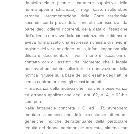
domicilio eletto (stante il carattere suppletivo della
norma appena richiamata). In ogni caso, risulterebbe
erronea l’argomentazione della Corte territoriale
secondo cui la prova della concreta conoscenza, da
parte degli odierni ricorrenti, della data di fissazione
dell’udienza derivava dalla circostanza che il difensore
aveva formalizzato una espressa richiesta di rinvio in
ragione del vizio anzidetto: nulla, infatti, imponeva alla
difesa di documentare il venir meno di occasioni di
contatto con gli assistiti, dal momento che il legale
ben avrebbe potuto sollecitare la rinnovazione della
notifica irrituale sulla base del solo esame degli atti, e
senza confrontarsi con gli stessi imputati.
– mancanza della motivazione, nonché inosservanza
ed erronea applicazione degli artt. 62, n. 4, e 62-bis
cod. pen..
Nella fattispecie concreta il C. ed il R. avrebbero
meritato la concessione delle circostanze attenuanti
generiche, nonché dell’attenuante della particolare
tenuità del danno patrimoniale arrecato, almeno con