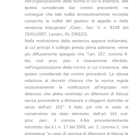
nell’organizzazione della norma in cui si inserisce, alle
ipotesi considerate dai commi precedenti; ne
consegue che tale nullità tempestivamente eccepita
comporta la nullità del giudizio di appello e della
sentenza impugnata” (Cass., Sez. V, n. 8108 del
25/01/2007, Landro, Rv 236522).
Nella motivazione della sentenza appena richiamata,
ai cui principi il collegio presta piena adesione, viene
più diffusamente spiegato che “l’art. 157, comma 8-
bis, cod. proc. pen. è chiaramente riferibile,
nell’organizzazione della norma in cui s’inserisce, alle
ipotesi considerate dai commi precedenti. La stessa
relazione al decreto chiariva che la norma regola
esclusivamente le notificazioni all’imputato non
detenuto che abbia nominato un difensore di fiducia
senza provvedere a dichiarare o eleggere domicilio ai
sensi dell’art. 161″. Il fatto poi che in sede di
conversione sia stato eliminato, dell’art. 161 cod.
proc. pen., il comma 4-bis precedentemente
introdotto dal d.l. n. 17 del 2005, art. 2, comma 2, che
prevedeva “in caso di nomina di difensore di fiducia le