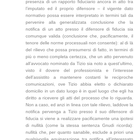
presenza di un rapporto fiduciario ancora in atto tra
l’imputato ed il proprio difensore – il vigente dato
normativo possa essere interpretato in termini tali da
pervenire alla generalizzata conclusione che la
notifica di un atto presso il difensore di fiducia sia
comunque valida (conclusione che, pacificamente, il
tenore delle norme processuali non consente): al di là
del rilievo che possa presumersi di fatto, in termini di
più o meno completa certezza, che un atto pervenuto
all’avvocato nominato da Tizio sia noto a quest’ultimo,
visto il dovere del professionista e l’interesse
dell’assistito a mantenere costanti le reciproche
comunicazioni, ove Tizio abbia eletto o dichiarato
domicilio in un dato luogo è in quel luogo che egli ha
diritto a ricevere gli atti del processo che lo riguarda.
Non a caso, ed anzi in linea con tale rilievo, laddove la
notifica pervenga a Tizio presso il suo difensore di
fiducia si viene a realizzare pacificamente una ipotesi
di nullità (come la stessa sentenza Gnudi ricorda):
nullità che, per quanto sanabile, esclude a priori una
qualsivoglia equiparazione tra notifica all’interessato