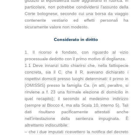
giudizio di equivalenza sulle aggravanti in rubrica: in
particolare, non potrebbe condividersi l’assunto della
Corte bolognese, secondo cui una borsa da viaggio
contenente vestiario ed effetti personali ha
sicuramente valore non modesto.
Considerato in diritto
1. Il ricorso è fondato, con riguardo al vizio
processuale dedotto con il primo motivo di doglianza.
1.1 Deve innanzi tutto chiarirsi che, nella fattispecie
concreta, sia il C. che il R. avevano dichiarato i
rispettivi domicili presso luoghi determinati: il primo in
(OMISSIS) presso la famiglia Ca. (in atti, peraltro, si
rinviene a f. 23 una formale elezione di domicilio in
quel recapito); il secondo al medesimo indirizzo
(sempre al Blocco 4, ma alla Scala 10, interno 5). Tali
dati risultano pacificamente attestati anche
nell’intestazione della sentenza impugnata. È
altrettanto indiscutibile:
– che i due imputati ricevettero la notifica del decreto