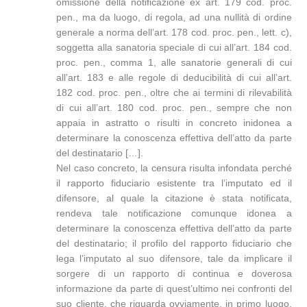
omissione della notificazione ex art. 179 cod. proc.
pen., ma da luogo, di regola, ad una nullità di ordine
generale a norma dell’art. 178 cod. proc. pen., lett. c),
soggetta alla sanatoria speciale di cui all’art. 184 cod.
proc. pen., comma 1, alle sanatorie generali di cui
all’art. 183 e alle regole di deducibilità di cui all’art.
182 cod. proc. pen., oltre che ai termini di rilevabilità
di cui all’art. 180 cod. proc. pen., sempre che non
appaia in astratto o risulti in concreto inidonea a
determinare la conoscenza effettiva dell’atto da parte
del destinatario […].
Nel caso concreto, la censura risulta infondata perché
il rapporto fiduciario esistente tra l’imputato ed il
difensore, al quale la citazione è stata notificata,
rendeva tale notificazione comunque idonea a
determinare la conoscenza effettiva dell’atto da parte
del destinatario; il profilo del rapporto fiduciario che
lega l’imputato al suo difensore, tale da implicare il
sorgere di un rapporto di continua e doverosa
informazione da parte di quest’ultimo nei confronti del
suo cliente, che riguarda ovviamente, in primo luogo,