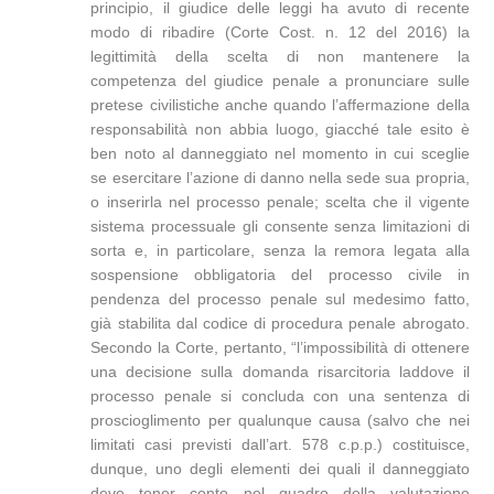
principio, il giudice delle leggi ha avuto di recente
modo di ribadire (Corte Cost. n. 12 del 2016) la
legittimità della scelta di non mantenere la
competenza del giudice penale a pronunciare sulle
pretese civilistiche anche quando l’affermazione della
responsabilità non abbia luogo, giacché tale esito è
ben noto al danneggiato nel momento in cui sceglie
se esercitare l’azione di danno nella sede sua propria,
o inserirla nel processo penale; scelta che il vigente
sistema processuale gli consente senza limitazioni di
sorta e, in particolare, senza la remora legata alla
sospensione obbligatoria del processo civile in
pendenza del processo penale sul medesimo fatto,
già stabilita dal codice di procedura penale abrogato.
Secondo la Corte, pertanto, “l’impossibilità di ottenere
una decisione sulla domanda risarcitoria laddove il
processo penale si concluda con una sentenza di
proscioglimento per qualunque causa (salvo che nei
limitati casi previsti dall’art. 578 c.p.p.) costituisce,
dunque, uno degli elementi dei quali il danneggiato
deve tener conto nel quadro della valutazione