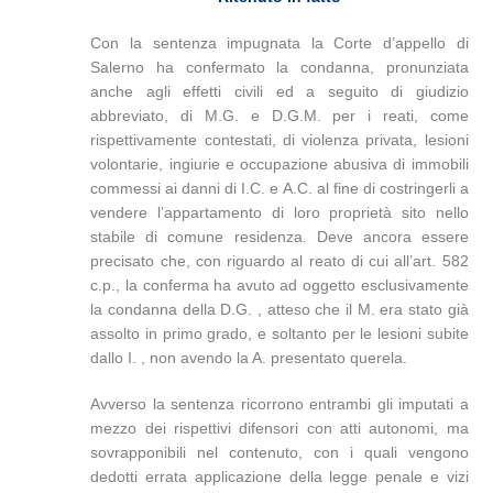
Con la sentenza impugnata la Corte d’appello di
Salerno ha confermato la condanna, pronunziata
anche agli effetti civili ed a seguito di giudizio
abbreviato, di M.G. e D.G.M. per i reati, come
rispettivamente contestati, di violenza privata, lesioni
volontarie, ingiurie e occupazione abusiva di immobili
commessi ai danni di I.C. e A.C. al fine di costringerli a
vendere l’appartamento di loro proprietà sito nello
stabile di comune residenza. Deve ancora essere
precisato che, con riguardo al reato di cui all’art. 582
c.p., la conferma ha avuto ad oggetto esclusivamente
la condanna della D.G. , atteso che il M. era stato già
assolto in primo grado, e soltanto per le lesioni subite
dallo I. , non avendo la A. presentato querela.
Avverso la sentenza ricorrono entrambi gli imputati a
mezzo dei rispettivi difensori con atti autonomi, ma
sovrapponibili nel contenuto, con i quali vengono
dedotti errata applicazione della legge penale e vizi