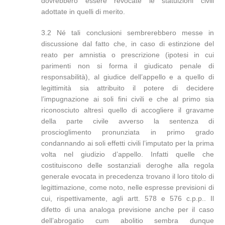
dovrebbero essere revocate le statuizioni civili
adottate in quelli di merito.
3.2 Né tali conclusioni sembrerebbero messe in
discussione dal fatto che, in caso di estinzione del
reato per amnistia o prescrizione (ipotesi in cui
parimenti non si forma il giudicato penale di
responsabilità), al giudice dell’appello e a quello di
legittimità sia attribuito il potere di decidere
l’impugnazione ai soli fini civili e che al primo sia
riconosciuto altresì quello di accogliere il gravame
della parte civile avverso la sentenza di
proscioglimento pronunziata in primo grado
condannando ai soli effetti civili l’imputato per la prima
volta nel giudizio d’appello. Infatti quelle che
costituiscono delle sostanziali deroghe alla regola
generale evocata in precedenza trovano il loro titolo di
legittimazione, come noto, nelle espresse previsioni di
cui, rispettivamente, agli artt. 578 e 576 c.p.p.. Il
difetto di una analoga previsione anche per il caso
dell’abrogatio cum abolitio sembra dunque