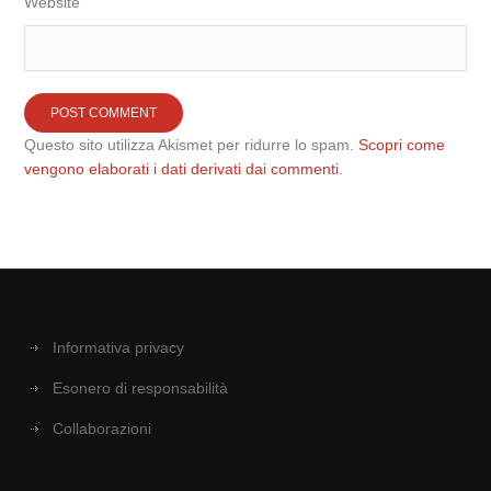
Website
Questo sito utilizza Akismet per ridurre lo spam.
Scopri come
vengono elaborati i dati derivati dai commenti
.
Informativa privacy
Esonero di responsabilità
Collaborazioni