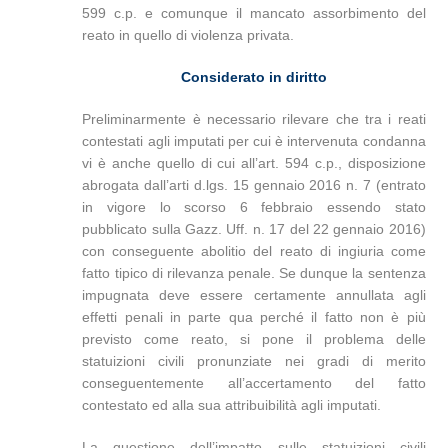
599 c.p. e comunque il mancato assorbimento del
reato in quello di violenza privata.
Considerato in diritto
Preliminarmente è necessario rilevare che tra i reati
contestati agli imputati per cui è intervenuta condanna
vi è anche quello di cui all’art. 594 c.p., disposizione
abrogata dall’arti d.lgs. 15 gennaio 2016 n. 7 (entrato
in vigore lo scorso 6 febbraio essendo stato
pubblicato sulla Gazz. Uff. n. 17 del 22 gennaio 2016)
con conseguente abolitio del reato di ingiuria come
fatto tipico di rilevanza penale. Se dunque la sentenza
impugnata deve essere certamente annullata agli
effetti penali in parte qua perché il fatto non è più
previsto come reato, si pone il problema delle
statuizioni civili pronunziate nei gradi di merito
conseguentemente all’accertamento del fatto
contestato ed alla sua attribuibilità agli imputati.
La questione dell’impatto sulle statuizioni civili