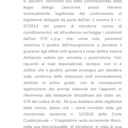
e, pervero, nemmeno era stata commissionata dalla
legge delega (ancorché possa ritenersi
eventualmente legittimata dal conferimento al
legislatore delegato da parte dell’art. 2 comma 4 l. n.
67/2014 del potere di introdurre norme di
coordinamento) ed all’evidenza riecheggia i contenuti
dell’art. 578 c.p.p., che, come noto, parimenti
autorizza il giudice dell’impugnazione a decidere il
gravame agli effetti civili qualora il reato debba essere
dichiarato estinto per amnistia o prescrizione. Con
riguardo ai reati depenalizzati, dunque, non vi è
dubbio che il giudizio penale prosegua per decidere
sulla conferma delle statuizioni civili eventualmente
adottate in primo grado, con la conseguente
applicazione dei principi elaborati per l’appunto in
riferimento alla fattispecie disciplinata dal citato art.
578 del codice di rito. Né può dubitarsi della legittimità
della norma, atteso che – come ricordato dalla già
menzionata sentenza n. 12/2016 della Corte
Costituzionale – “il legislatore resta certamente libero,
nella sua discrezionalità, di introdurre, in vista di una