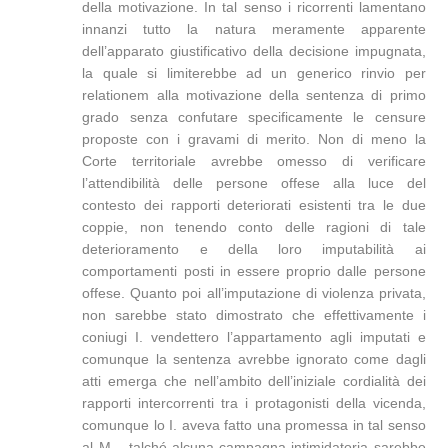
della motivazione. In tal senso i ricorrenti lamentano
innanzi tutto la natura meramente apparente
dell’apparato giustificativo della decisione impugnata,
la quale si limiterebbe ad un generico rinvio per
relationem alla motivazione della sentenza di primo
grado senza confutare specificamente le censure
proposte con i gravami di merito. Non di meno la
Corte territoriale avrebbe omesso di verificare
l’attendibilità delle persone offese alla luce del
contesto dei rapporti deteriorati esistenti tra le due
coppie, non tenendo conto delle ragioni di tale
deterioramento e della loro imputabilità ai
comportamenti posti in essere proprio dalle persone
offese. Quanto poi all’imputazione di violenza privata,
non sarebbe stato dimostrato che effettivamente i
coniugi I. vendettero l’appartamento agli imputati e
comunque la sentenza avrebbe ignorato come dagli
atti emerga che nell’ambito dell’iniziale cordialità dei
rapporti intercorrenti tra i protagonisti della vicenda,
comunque lo I. aveva fatto una promessa in tal senso
al M. , talché alcuna campagna intimidatoria sarebbe