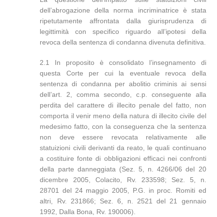
dell’abrogazione della norma incriminatrice è stata
ripetutamente affrontata dalla giurisprudenza di
legittimità con specifico riguardo all’ipotesi della
revoca della sentenza di condanna divenuta definitiva.
2.1 In proposito è consolidato l’insegnamento di
questa Corte per cui la eventuale revoca della
sentenza di condanna per abolitio criminis ai sensi
dell’art. 2, comma secondo, c.p. conseguente alla
perdita del carattere di illecito penale del fatto, non
comporta il venir meno della natura di illecito civile del
medesimo fatto, con la conseguenza che la sentenza
non deve essere revocata relativamente alle
statuizioni civili derivanti da reato, le quali continuano
a costituire fonte di obbligazioni efficaci nei confronti
della parte danneggiata (Sez. 5, n. 4266/06 del 20
dicembre 2005, Colacito, Rv. 233598; Sez. 5, n.
28701 del 24 maggio 2005, P.G. in proc. Romiti ed
altri, Rv. 231866; Sez. 6, n. 2521 del 21 gennaio
1992, Dalla Bona, Rv. 190006).