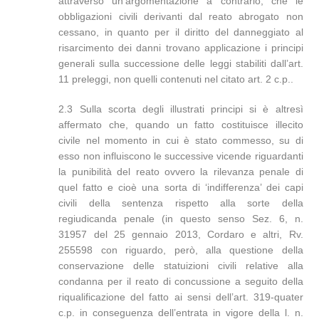
attraverso un’argomentazione a contrario, che le
obbligazioni civili derivanti dal reato abrogato non
cessano, in quanto per il diritto del danneggiato al
risarcimento dei danni trovano applicazione i principi
generali sulla successione delle leggi stabiliti dall’art.
11 preleggi, non quelli contenuti nel citato art. 2 c.p..
2.3 Sulla scorta degli illustrati principi si è altresì
affermato che, quando un fatto costituisce illecito
civile nel momento in cui è stato commesso, su di
esso non influiscono le successive vicende riguardanti
la punibilità del reato ovvero la rilevanza penale di
quel fatto e cioè una sorta di ‘indifferenza’ dei capi
civili della sentenza rispetto alla sorte della
regiudicanda penale (in questo senso Sez. 6, n.
31957 del 25 gennaio 2013, Cordaro e altri, Rv.
255598 con riguardo, però, alla questione della
conservazione delle statuizioni civili relative alla
condanna per il reato di concussione a seguito della
riqualificazione del fatto ai sensi dell’art. 319-quater
c.p. in conseguenza dell’entrata in vigore della l. n.