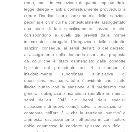
reato, ma – in esecuzione di quanto imposto dalla
legge delega – abbia contestualmente provveduto a
creare l’inedita figura sanzionatoria delle ‘sanzioni
pecuniarie civili’ cui ha contestualmente assoggettato
una serie di fatti specificamente tipizzati e che
corrispondono a quelli già previsti dalle norme
incriminatrici abrogate. L’irrogazione delle suddette
sanzioni consegue, ai sensi dell’art. 8 del decreto,
all’accoglimento della domanda risarcitoria proposta
da colui che è stato danneggiato dalle condotte
tipizzate dal precedente art. 4 e dunque è
inevitabilmente subordinata all’iniziativa di
quest’ultima, ma, soprattutto, è evidente che il fatto
illecito punito con la sanzione è il medesimo che
genera l’obbligazione risarcitoria (peraltro non più ai
sensi dell’art. 2043 c.c. bensì delle speciali
disposizioni di nuovo conio), salva la precisazione –
contenuta nell’art. 3 – che la reazione ‘punitiva’ è
ammessa esclusivamente nell’ipotesi in cui l’autore
abbia commesso le condotte tipizzate con dolo. I