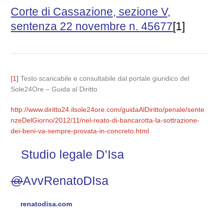
Corte di Cassazione, sezione V,
sentenza 22 novembre n. 45677
[1]
[1]
Testo scaricabile e consultabile dal portale giuridico del
Sole24Ore – Guida al Diritto
http://www.diritto24.ilsole24ore.com/guidaAlDiritto/penale/sente
nzeDelGiorno/2012/11/nel-reato-di-bancarotta-la-sottrazione-
dei-beni-va-sempre-provata-in-concreto.html
Studio legale D’Isa
@
AvvRenatoDIsa
renatodisa.com