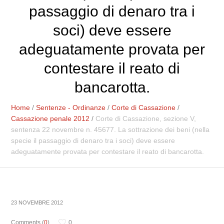
passaggio di denaro tra i
soci) deve essere
adeguatamente provata per
contestare il reato di
bancarotta.
Home
/
Sentenze - Ordinanze
/
Corte di Cassazione
/
Cassazione penale 2012
/
Corte di Cassazione, sezione V,
sentenza 22 novembre n. 45677. La sottrazione dei beni (nella
specie il passaggio di denaro tra i soci) deve essere
adeguatamente provata per contestare il reato di bancarotta.
23 NOVEMBRE 2012
Comments (
0
)
0