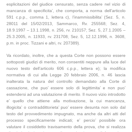
esplicitazioni del giudice censurato, senza cadere nel vizio di
mancanza di specificita’, che comporta, a norma dell’articolo
591 c.p.p., comma 1, lettera c), l’inammissibilita’ (Sez. 5, n.
28011 del 15/02/2013, Sammarco, Rv. 255568; Sez. 4,
18.9.1997 – 13.1.1998, n. 256, rv. 210157; Sez. 5, 27.1.2005 –
25.3.2005, n. 11933, rv. 231708; Sez. 5, 12.12.1996, n. 3608,
p.m. in proc. Tizzani e altri, rv. 207389).
Va ricordato, inoltre, che a questa Corte non possono essere
sottoposti giudizi di merito, non consentiti neppure alla luce del
nuovo testo dell’articolo 606 c.p.p., lettera e); la modifica
normativa di cui alla Legge 20 febbraio 2006, n. 46 lascia
inalterata la natura del controllo demandato alla Corte di
cassazione, che puo’ essere solo di legittimita’ e non puo’
estendersi ad una valutazione di merito. Il nuovo vizio introdotto
e’ quello che attiene alla motivazione, la cui mancanza,
illogicita’ o contraddittorieta’ puo’ essere desunta non solo dal
testo del provvedimento impugnato, ma anche da altri atti del
processo specificamente indicati; e’ percio’ possibile ora
valutare il cosiddetto travisamento della prova, che si realizza