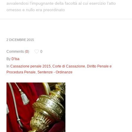
avvalendosi l’impugnante della facoltà al cui esercizio l’atto
omesso e nullo era preordinato
2 DICEMBRE 2015
Comments (
0
)
0
By
D'Isa
In
Cassazione penale 2015
,
Corte di Cassazione
,
Diritto Penale e
Procedura Penale
,
Sentenze - Ordinanze