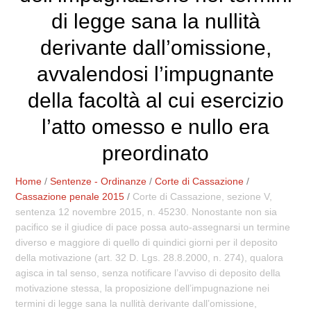
di legge sana la nullità
derivante dall’omissione,
avvalendosi l’impugnante
della facoltà al cui esercizio
l’atto omesso e nullo era
preordinato
Home
/
Sentenze - Ordinanze
/
Corte di Cassazione
/
Cassazione penale 2015
/
Corte di Cassazione, sezione V,
sentenza 12 novembre 2015, n. 45230. Nonostante non sia
pacifico se il giudice di pace possa auto-assegnarsi un termine
diverso e maggiore di quello di quindici giorni per il deposito
della motivazione (art. 32 D. Lgs. 28.8.2000, n. 274), qualora
agisca in tal senso, senza notificare l’avviso di deposito della
motivazione stessa, la proposizione dell’impugnazione nei
termini di legge sana la nullità derivante dall’omissione,