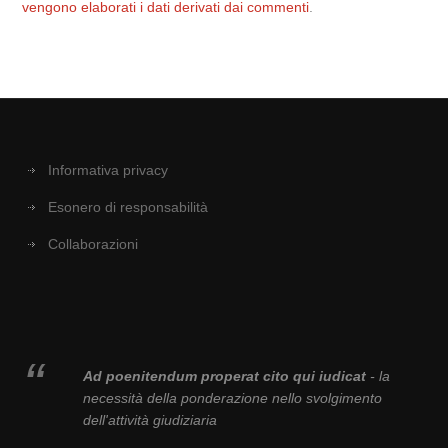
vengono elaborati i dati derivati dai commenti
.
Informativa privacy
Esonero di responsabilità
Collaborazioni
Ad poenitendum properat cito qui iudicat
- la
necessità della ponderazione nello svolgimento
dell'attività giudiziaria