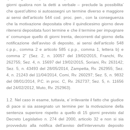
giorni qualora non la detti a verbale – preclude la possibilita’
che quest’ultimo si autoassegni un termine diverso e maggiore
ai sensi dell’articolo 544 cod. proc. pen., con la conseguenza
che la motivazione depositata oltre il quindicesimo giorno deve
ritenersi depositata fuori termine e che il termine per impugnare
e’ comunque quello di giorni trenta, decorrenti dal giorno della
notificazione dell’avviso di deposito, ai sensi dell’articolo 548
c.p.p., comma 2 e articolo 585 c.p.p., comma 1, lettera b) e
comma 2” (Sez. 2, n. 10057 del 19/02/2015, Franchi, Rv.
262755; Sez. 4, n. 15697 del 19/02/2015, Soriani, Rv. 263142;
Sez. 5, n. 43493 del 28/05/2014, Zampetta, Rv. 262955; Sez.
4, n. 21243 del 11/04/2014, Comi, Rv. 260297; Sez. 5, n. 9832
del 08/01/2014, P.C. in proc. C, Rv. 262737; Sez. 5, n. 11656
del 24/02/2012, Muto, Rv. 252963).
1.2. Nel caso in esame, tuttavia, e’ irrilevante il fatto che giudice
di pace si sia assegnato un termine per la motivazione della
sentenza superiore rispetto a quello di 15 giorni previsto dal
Decreto Legislativo n. 274 del 2000, articolo 32 e non si sia
provveduto alla notifica dell’avviso dell’intervenuto deposito