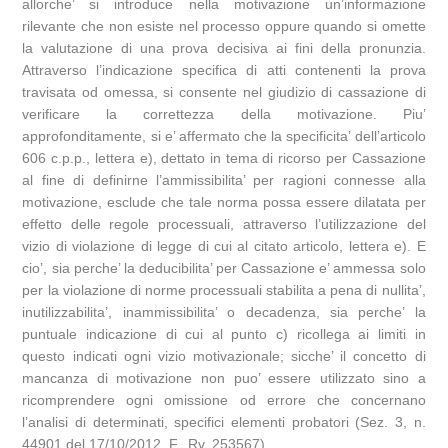
allorche’ si introduce nella motivazione un’informazione
rilevante che non esiste nel processo oppure quando si omette
la valutazione di una prova decisiva ai fini della pronunzia.
Attraverso l’indicazione specifica di atti contenenti la prova
travisata od omessa, si consente nel giudizio di cassazione di
verificare la correttezza della motivazione. Piu’
approfonditamente, si e’ affermato che la specificita’ dell’articolo
606 c.p.p., lettera e), dettato in tema di ricorso per Cassazione
al fine di definirne l’ammissibilita’ per ragioni connesse alla
motivazione, esclude che tale norma possa essere dilatata per
effetto delle regole processuali, attraverso l’utilizzazione del
vizio di violazione di legge di cui al citato articolo, lettera e). E
cio’, sia perche’ la deducibilita’ per Cassazione e’ ammessa solo
per la violazione di norme processuali stabilita a pena di nullita’,
inutilizzabilita’, inammissibilita’ o decadenza, sia perche’ la
puntuale indicazione di cui al punto c) ricollega ai limiti in
questo indicati ogni vizio motivazionale; sicche’ il concetto di
mancanza di motivazione non puo’ essere utilizzato sino a
ricomprendere ogni omissione od errore che concernano
l’analisi di determinati, specifici elementi probatori (Sez. 3, n.
44901 del 17/10/2012, F., Rv. 253567).