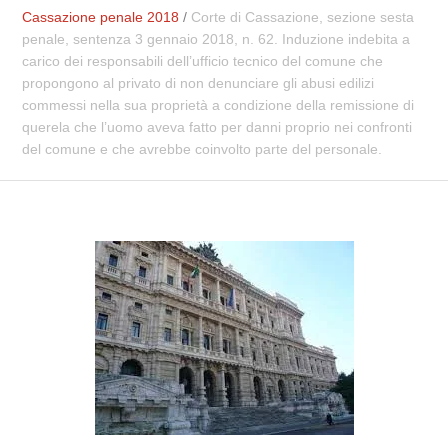
Cassazione penale 2018
/
Corte di Cassazione, sezione sesta
penale, sentenza 3 gennaio 2018, n. 62. Induzione indebita a
carico dei responsabili dell’ufficio tecnico del comune che
propongono al privato di non denunciare gli abusi edilizi
commessi nella sua proprietà a condizione della remissione di
querela che l’uomo aveva fatto per danni proprio nei confronti
del comune e che avrebbe coinvolto parte del personale.