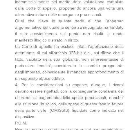
inammissibilmente nel merito della valutazione compiuta
dalla Corte di appello, proponendo ancora una volta una
alternativa lettura delle emergenze processuali.
Quel che rileva in questa sede e’ che l’apparato
argomentativo sul quale la sentenza impugnata ha fondato
il suo convincimento sul punto non risulti in modo
manifesto illogico o errato in diritto.
La Corte di appello ha escluso infatti l’applicazione della
attenuante di cui all’articolo 323-bis c.p., sul rilievo che il
fatto, valutato nella sua globalita’, non si presentasse di
particolare tenuita’, considerato lo scambio prospettato
dagli imputati, coinvolgente il mancato approfondimento di
un supposto abuso edilizio.
4. Per le considerazioni su esposte, dunque, i ricorsi
devono essere rigettati, con la conseguente condanna dei
ricorrenti al pagamento delle spese processuali, nonche’
alla rifusione, in solido, delle spese di questa fase in favore
della parte civile, (OMISSIS), liquidate come indicato nel
dispositivo.
P.Q.M.
Rigetta i ricorsi e condanna i ricorrenti al pagamento delle