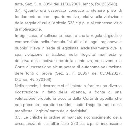
tutte, Sez. 5, n. 8094 del 11/01/2007, Ienco, Rv. 236540).
3.4. Quanto ora osservato conduce a ritenere privo di
fondamento anche il quarto motivo, relativo alla violazione
della regola di cui all’articolo 533 c.p.p. e al connesso vizio
di motivazione.
In ogni caso, e’ sufficiente ribadire che la regola di giudizio
compendiata nella formula “al di la’ di ogni ragionevole
dubbio” rileva in sede di legittimita’ esclusivamente ove la
sua violazione si traduca nella illogicita’ manifesta e
decisiva della motivazione della sentenza, non avendo la
Corte di cassazione alcun potere di autonoma valutazione
delle fonti di prova (Sez. 2, n. 28957 del 03/04/2017,
D’Urso, Rv. 270108).
Nella specie, il ricorrente si e’ limitato a fornire una diversa
ricostruzione in fatto della vicenda, a fronte di una
valutazione probatoria accolta dalla Corte di appello che
non presenta i caratteri suddetti, sotto l’aspetto tanto della
manifesta illogicita’ tanto della decisivita’.
3.5. Le critiche in ordine al mancato riconoscimento della
circostanza di cui all’articolo 323-bis c.p. si inseriscono