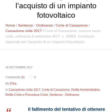
l’acquisto di un impianto
fotovoltaico
Home
/
Sentenze - Ordinanze
/
Corte di Cassazione
/
Cassazione civile 2017
/
Corte di Cassazione, sezione sesta
civile, ordinanza 6 settembre 2017, n. 20850. Contributo
regionale per l’acquisto di un impianto fotovoltaico
28 SETTEMBRE 2017
Comments (
0
)
0
By
D'Isa
In
Cassazione civile 2017
,
Corte di Cassazione
,
Diritto Amministrativo
,
Diritto Civile e Procedura Civile
,
Sentenze - Ordinanze
Il fallimento del tentativo di ottenere