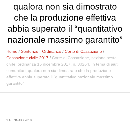
qualora non sia dimostrato
che la produzione effettiva
abbia superato il “quantitativo
nazionale massimo garantito”
Home
/
Sentenze - Ordinanze
/
Corte di Cassazione
/
Cassazione civile 2017
/
Corte di Cassazione, sezione sesta
civile, ordinanza 15 dicembre 2017, n. 30264. In tema di aiuti
comunitari, qualora non sia dimostrato che la produzione
effettiva abbia superato il “quantitativo nazionale massimo
garantito”
9 GENNAIO 2018