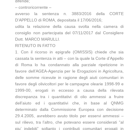
difende;
– controricorrente –
avverso la sentenza n. 3883/2016 della CORTE
D’APPELLO di ROMA, depositata il 17/06/2016;
udita la relazione della causa svolta nella camera di
consiglio non partecipata del 07/11/2017 dal Consigliere
Dott. MARCO MARULLI.
RITENUTO IN FATTO
1. Con il ricorso in epigrafe (OMISSIS) chiede che sia
cassata la sentenza in atti – con la quale la Corte d’Appello
di Roma lo ha condannato alla parziale ripetizione in
favore dell’AGEA-Agenzia per le Erogazioni in Agricoltura,
delle somme ricevute in ragione degli aiuti comunitari in
favore degli olivicoltori per le campagne olearie 1998-99 e
1999-00, erogati in eccesso a causa della rilevata
discrepanza tra i quantitativi di olio ammessi a fruire
dell’aiuto ed i quantitativi che, in base al QNMG
determinato dalla Commissione Europea con decisione
29.4.2005, avrebbero avuto titolo per esservi ammessi –
sul rilievo, tra l’altro, che potevano essere considerati “al
piu’ indebiti” soltanto i contributi comunitari erogati in