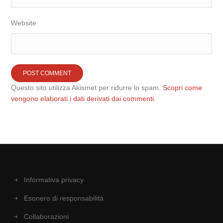
Website
Questo sito utilizza Akismet per ridurre lo spam.
Scopri come
vengono elaborati i dati derivati dai commenti
.
Informativa privacy
Esonero di responsabilità
Collaborazioni