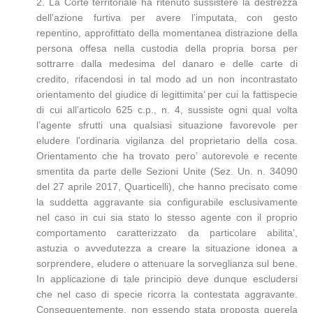
2. La Corte territoriale ha ritenuto sussistere la destrezza
dell’azione furtiva per avere l’imputata, con gesto
repentino, approfittato della momentanea distrazione della
persona offesa nella custodia della propria borsa per
sottrarre dalla medesima del danaro e delle carte di
credito, rifacendosi in tal modo ad un non incontrastato
orientamento del giudice di legittimita’ per cui la fattispecie
di cui all’articolo 625 c.p., n. 4, sussiste ogni qual volta
l’agente sfrutti una qualsiasi situazione favorevole per
eludere l’ordinaria vigilanza del proprietario della cosa.
Orientamento che ha trovato pero’ autorevole e recente
smentita da parte delle Sezioni Unite (Sez. Un. n. 34090
del 27 aprile 2017, Quarticelli), che hanno precisato come
la suddetta aggravante sia configurabile esclusivamente
nel caso in cui sia stato lo stesso agente con il proprio
comportamento caratterizzato da particolare abilita’,
astuzia o avvedutezza a creare la situazione idonea a
sorprendere, eludere o attenuare la sorveglianza sul bene.
In applicazione di tale principio deve dunque escludersi
che nel caso di specie ricorra la contestata aggravante.
Conseguentemente, non essendo stata proposta querela