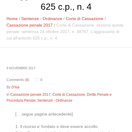
625 c.p., n. 4
Home
/
Sentenze - Ordinanze
/
Corte di Cassazione
/
Cassazione penale 2017
/
Corte di Cassazione, sezione quinta
penale, sentenza 24 ottobre 2017, n. 48767. L’aggravante di
cui all’articolo 625 c.p., n. 4
9 NOVEMBRE 2017
Comments (
0
)
0
By
D'Isa
In
Cassazione penale 2017
,
Corte di Cassazione
,
Diritto Penale e
Procedura Penale
,
Sentenze - Ordinanze
[….segue pagina antecedente]
1. Il ricorso e’ fondato e deve essere accolto.